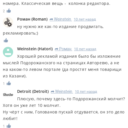
номера. Классическая вещь - колонка редактора.
2
Роман
(
Roman
)
Weinstein
10 лет назад
R
ну нужно же как-то издание продвигать,
рекламировать;)
Weinstein
(
Hatori
)
Роман
10 лет назад
R
Хорошей рекламой издания было бы изложение
мыслей Подорожанского на страницах Авторевю, а не
на каком-то левом портале (да простят меня товарищи
из Казани).
1
Detroit
(
Detroit
)
Weinstein
10 лет назад
R
Плюсую, почему здесь-то Подорожанский молчит?
Хотя он уже лет 10 молчит.
Ну чёрт с ним, Голованов пускай отдувается, он это дело
любит!
1