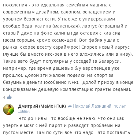
поколения - это идеальная семейная машина с
современным дизайном, салоном, оснащением и
уровнем безопасности. У нас же с универсалами
вообще беда: калина (маленькая), ларгус (страшный и
старый даже на фоне калины) да октавия с киа сид
(всем хороши, кроме космо-цен). Вот фабия ушла с
рынка: скорее всесту сарай/крос! Скорее новый ларгус
(лучше бы вместо икс-рея в него вложились или в ниву).
Такие авто будут популярны у соседей (в Беларуси,
например, где время дешевых б/у европейцев уже
прошло). Долой эти жалкие поделки на спорт за
безумные деньги (особенно NFR). Долой приору в конце
концов(взамен дешевую комплектацию гранты седана).
4
Дмитрий
(
MaMoHTuK
)
Николай Лазицкий
10 лет
R
назад
Что до Нивы - то вообще не знаю, что они как
упертые мозг с ней парят и разводят проблемы на
пустом месте. Там по сути все что надо - это поставить