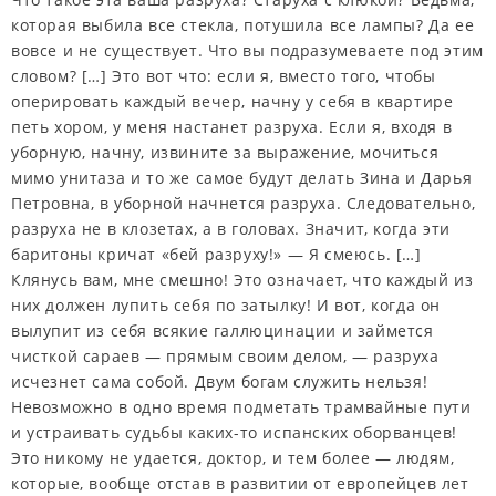
которая выбила все стекла, потушила все лампы? Да ее
вовсе и не существует. Что вы подразумеваете под этим
словом? […] Это вот что: если я, вместо того, чтобы
оперировать каждый вечер, начну у себя в квартире
петь хором, у меня настанет разруха. Если я, входя в
уборную, начну, извините за выражение, мочиться
мимо унитаза и то же самое будут делать Зина и Дарья
Петровна, в уборной начнется разруха. Следовательно,
разруха не в клозетах, а в головах. Значит, когда эти
баритоны кричат «бей разруху!» — Я смеюсь. […]
Клянусь вам, мне смешно! Это означает, что каждый из
них должен лупить себя по затылку! И вот, когда он
вылупит из себя всякие галлюцинации и займется
чисткой сараев — прямым своим делом, — разруха
исчезнет сама собой. Двум богам служить нельзя!
Невозможно в одно время подметать трамвайные пути
и устраивать судьбы каких-то испанских оборванцев!
Это никому не удается, доктор, и тем более — людям,
которые, вообще отстав в развитии от европейцев лет