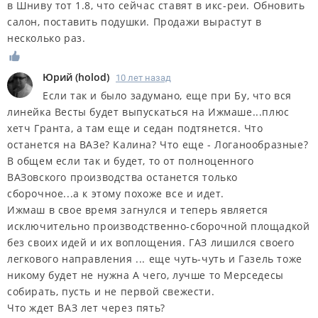
в Шниву тот 1.8, что сейчас ставят в икс-реи. Обновить
салон, поставить подушки. Продажи вырастут в
несколько раз.
Юрий
(
holod
)
10 лет назад
Если так и было задумано, еще при Бу, что вся
линейка Весты будет выпускаться на Ижмаше...плюс
хетч Гранта, а там еще и седан подтянется. Что
останется на ВАЗе? Калина? Что еще - Логанообразные?
В общем если так и будет, то от полноценного
ВАЗовского производства останется только
сборочное...а к этому похоже все и идет.
Ижмаш в свое время загнулся и теперь является
исключительно производственно-сборочной площадкой
без своих идей и их воплощения. ГАЗ лишился своего
легкового направления ... еще чуть-чуть и Газель тоже
никому будет не нужна А чего, лучше то Мерседесы
собирать, пусть и не первой свежести.
Что ждет ВАЗ лет через пять?