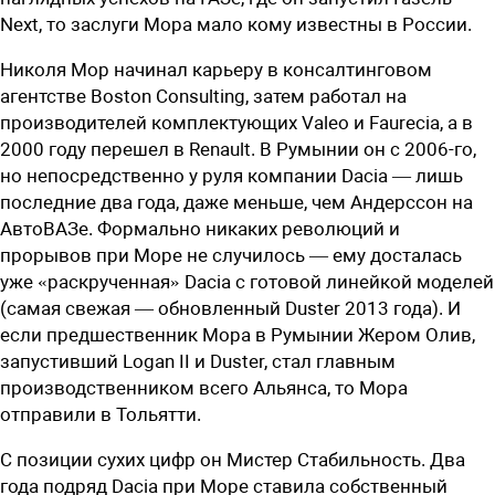
Next, то заслуги Мора мало кому известны в России.
Николя Мор начинал карьеру в консалтинговом
агентстве Boston Consulting, затем работал на
производителей комплектующих Valeo и Faurecia, а в
2000 году перешел в Renault. В Румынии он с 2006-го,
но непосредственно у руля компании Dacia — лишь
последние два года, даже меньше, чем Андерссон на
АвтоВАЗе. Формально никаких революций и
прорывов при Море не случилось — ему досталась
уже «раскрученная» Dacia c готовой линейкой моделей
(самая свежая — обновленный Duster 2013 года). И
если предшественник Мора в Румынии Жером Олив,
запустивший Logan II и Duster, стал главным
производственником всего Альянса, то Мора
отправили в Тольятти.
С позиции сухих цифр он Мистер Стабильность. Два
года подряд Dacia при Море ставила собственный