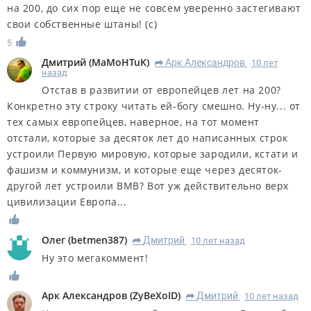
на 200, до сих пор еще не совсем уверенно застегивают
свои собственные штаны! (с)
5
Дмитрий
(
MaMoHTuK
)
Арк Александров
10 лет
R
назад
Отстав в развитии от европейцев лет на 200?
Конкретно эту строку читать ей-богу смешно. Ну-ну... от
тех самых европейцев, наверное, на тот момент
отстали, которые за десяток лет до написанных строк
устроили Первую мировую, которые зародили, кстати и
фашизм и коммунизм, и которые еще через десяток-
другой лет устроили ВМВ? Вот уж действительно верх
цивилизации Европа...
Олег
(
betmen387
)
Дмитрий
10 лет назад
R
Ну это мегакоммент!
Арк Александров
(
ZyBeXoID
)
Дмитрий
10 лет назад
R