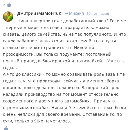
2
Дмитрий
(
MaMoHTuK
)
Михаил
10 лет назад
R
Нива наверное тоже доработанный клон? Если че
- первый в мире кроссовер, прародитель, можно
сказать, целого семейства, ныне так популярного. И что
самое забавное, мало кто из этого семейства спустя
столько лет может сравниться с Нивой по
проходимости. Вы только подумайте: постоянный
полный привод и блокировкой и понижайкой.. Уже в те
годы...
А что до классики - то можно сравнивать роль ваза в те
годы с тем, что происходит сейчас - а именно сборка
логанов, поло-сделанов, солярисов. За короткий срок
наладили производство на тот момент относительно
современного и доступного автомобиля. Причем в
огромных масштабах. Нивы и 9-е семейство - тоже были
очень неплохи для своего времени. Отставание-то, по
сути, только в 90-х наметилось...