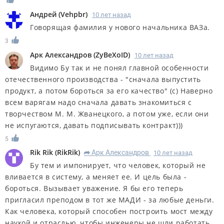
Андрей
(
Vehpbr
)
10 лет назад
Говорящая фамилия у нового начальника ВАЗа.
3
Арк Александров
(
ZyBeXoID
)
10 лет назад
Видимо Бу так и не понял главной особенности
отечественного производства - "сначала выпустить
продукт, а потом бороться за его качество" (с) Наверно
всем варягам надо сначала давать знакомиться с
творчеством М. М. Жванецкого, а потом уже, если они
не испугаются, давать подписывать контракт)))
5
Rik Rik
(
RikRik
)
Арк Александров
10 лет назад
R
Бу тем и импонирует, что человек, который не
вливается в систему, а меняет ее. И цель была -
бороться. Вызывает уважение. Я бы его теперь
пригласил преподом в тот же МАДИ - за любые деньги.
Как человека, который способен построить мост между
наукой и отраслью, чтобы инженеры не шли работать