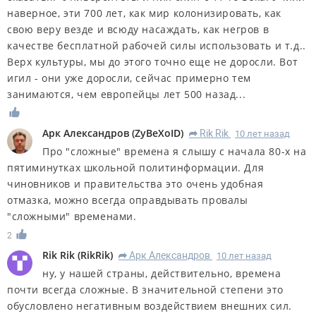
наверное, эти 700 лет, как мир колонизировать, как
свою веру везде и всюду насаждать, как негров в
качестве бесплатной рабочей силы использовать и т.д..
Верх культуры, мы до этого точно еще не доросли. Вот
игил - они уже доросли, сейчас примерно тем
занимаются, чем европейцы лет 500 назад...
Арк Александров
(
ZyBeXoID
)
Rik Rik
10 лет назад
R
Про "сложные" времена я слышу с начала 80-х на
пятиминутках школьной политинформации. Для
чиновников и правительства это очень удобная
отмазка, можно всегда оправдывать провалы
"сложными" временами.
2
Rik Rik
(
RikRik
)
Арк Александров
10 лет назад
R
ну, у нашей страны, действительно, времена
почти всегда сложные. В значительной степени это
обусловлено негативным воздействием внешних сил.