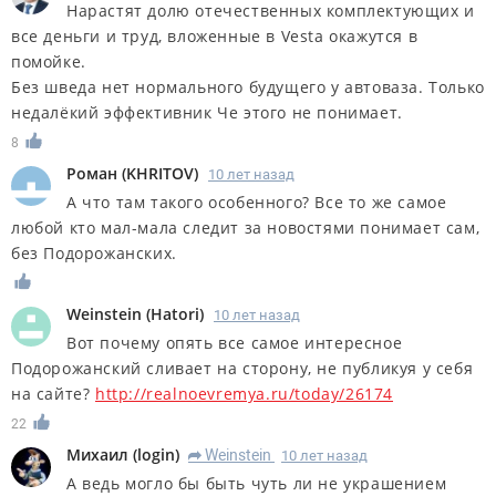
Нарастят долю отечественных комплектующих и
все деньги и труд, вложенные в Vesta окажутся в
помойке.
Без шведа нет нормального будущего у автоваза. Только
недалёкий эффективник Че этого не понимает.
8
Роман
(
KHRITOV
)
10 лет назад
А что там такого особенного? Все то же самое
любой кто мал-мала следит за новостями понимает сам,
без Подорожанских.
Weinstein
(
Hatori
)
10 лет назад
Вот почему опять все самое интересное
Подорожанский сливает на сторону, не публикуя у себя
на сайте?
http://realnoevremya.ru/today/26174
22
Михаил
(
login
)
Weinstein
10 лет назад
R
А ведь могло бы быть чуть ли не украшением