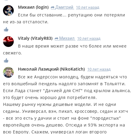
Михаил
(
login
)
Дмитрий
10 лет назад
R
Если бы отставание... репутацию они потеряли
не из-за отсталости.
Vitaly
(
VitalyR83
)
Михаил
10 лет назад
R
В наше время может разве что более или менее
свежего.
Николай Лазицкий
(
NikoKatich
)
10 лет назад
Все же Андерссон молодец, будем надеяться что
его волшебный пендель надолго запомнят в Тольятти.
Если Лада станет "Дачией для СНГ" под крылом альянса,
это будет очень хорошо для потребителя.
Нашему рынку нужны дешевые модели. И не одни
седаны. Универсал, вэн, пикап, кроссовер, седан и хэтч
- все это есть у дачии и стоит на фоне "породистых"
европейцев очень дешево. Отсюда и 93% экспорта на
всю Европу. Скажем, универсал логан второго