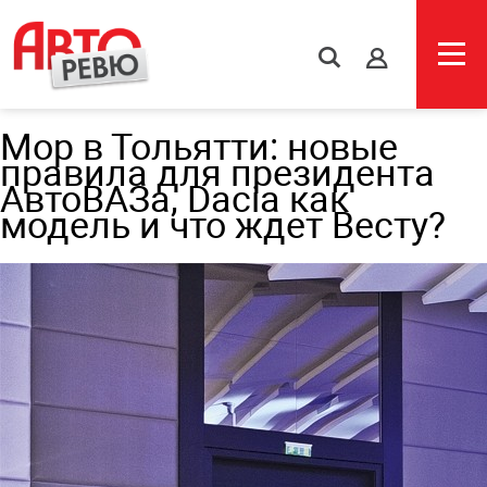
s
Мор в Тольятти: новые
правила для президента
АвтоВАЗа, Dacia как
модель и что ждет Весту?