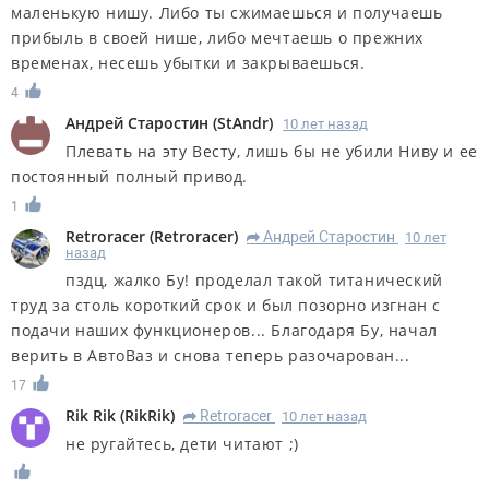
маленькую нишу. Либо ты сжимаешься и получаешь
прибыль в своей нише, либо мечтаешь о прежних
временах, несешь убытки и закрываешься.
4
Андрей Старостин
(
StAndr
)
10 лет назад
Плевать на эту Весту, лишь бы не убили Ниву и ее
постоянный полный привод.
1
Retroracer
(
Retroracer
)
Андрей Старостин
10 лет
R
назад
пздц, жалко Бу! проделал такой титанический
труд за столь короткий срок и был позорно изгнан с
подачи наших функционеров... Благодаря Бу, начал
верить в АвтоВаз и снова теперь разочарован...
17
Rik Rik
(
RikRik
)
Retroracer
10 лет назад
R
не ругайтесь, дети читают ;)