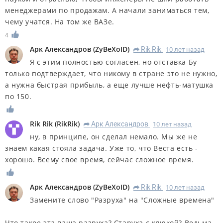
менеджерами по продажам. А начали заниматься тем,
чему учатся. На том же ВАЗе.
4
Арк Александров
(
ZyBeXoID
)
Rik Rik
10 лет назад
R
Я с этим полностью согласен, но отставка Бу
только подтверждает, что никому в стране это не нужно,
а нужна быстрая прибыль, а еще лучше нефть-матушка
по 150.
Rik Rik
(
RikRik
)
Арк Александров
10 лет назад
R
ну, в принципе, он сделал немало. Мы же не
знаем какая стояла задача. Уже то, что Веста есть -
хорошо. Всему свое время, сейчас сложное время.
Арк Александров
(
ZyBeXoID
)
Rik Rik
10 лет назад
R
Замените слово "Разруха" на "Сложные времена"
Что такое эта ваша разруха? Старуха с клюкой? Ведьма,