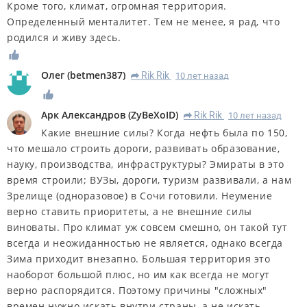
Кроме того, климат, огромная территория.
Определенный менталитет. Тем не менее, я рад, что
родился и живу здесь.
Олег
(
betmen387
)
Rik Rik
10 лет назад
R
Арк Александров
(
ZyBeXoID
)
Rik Rik
10 лет назад
R
Какие внешние силы? Когда нефть была по 150,
что мешало строить дороги, развивать образование,
науку, производства, инфраструктуры? Эмираты в это
время строили; ВУЗы, дороги, туризм развивали, а нам
Зрелище (одноразовое) в Сочи готовили. Неумение
верно ставить приоритеты, а не внешние силы
виноваты. Про климат уж совсем смешно, он такой тут
всегда и неожиданностью не является, однако всегда
Зима приходит внезапно. Большая территория это
наоборот большой плюс, но им как всегда не могут
верно распорядится. Поэтому причины "сложных"
времен нужно искать внутри страны, а не искать