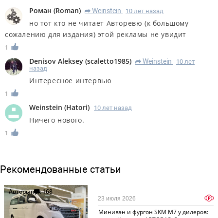
Роман
(
Roman
)
Weinstein
10 лет назад
R
но тот кто не читает Авторевю (к большому
сожалению для издания) этой рекламы не увидит
1
Denisov Aleksey
(
scaletto1985
)
Weinstein
10 лет
R
назад
Интересное интервью
1
Weinstein
(
Hatori
)
10 лет назад
Ничего нового.
1
Рекомендованные статьи
Авторынок
168
p
23 июля 2026
Минивэн и фургон SKM M7 у дилеров: