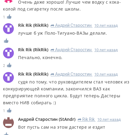
Очень даже хорошо! Лучше чем водку с кока-
колой под сигаретку после школы.
1
Rik Rik
(
RikRik
)
Андрей Старостин
10 лет назад
R
лучше б уж Поло-Тигуано-ВАЗы делали.
Rik Rik
(
RikRik
)
Андрей Старостин
10 лет назад
R
Печально, конечно.
2
Rik Rik
(
RikRik
)
Андрей Старостин
10 лет назад
R
судя по тому, что руководителем стал человек из
конкурирующей компании, закончился ВАЗ как
предприятие полного цикла. Будут теперь Дастеры
вместо НИВ собирать :)
1
Андрей Старостин
(
StAndr
)
Rik Rik
10 лет назад
R
Вот пусть сам на этом дастере и ездит