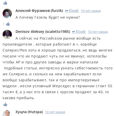
Алексей Фурзиков
(
furzik
)
Юрий
10 лет назад
R
А почему Газель будет не нужна?
1
Denisov Aleksey
(
scaletto1985
)
Юрий
10 лет назад
R
А сейчас на Российском рынке вообще есть
производители , которые работают в +, корейци
Солярис/Рио хоть и хорошо продаються, но ведь многие
писали что их продают чуть ли не вминус, хотелосбы
чтобы АР и про другие заводы и марки написали
подобные статьи, интересно узнать себестоимость того
же Соляриса, и сколько на нем зарабатывают если
вообще зарабатывают, так и про импортируемые
модели , иесли условный Мерседес в германии стоит 50
тысяч €, а у нас его в связи с курсом продают за 40, то
какова прибыль.
Хуцпа
(
Hutspa
)
10 лет назад