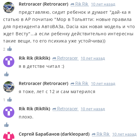
Retroracer
(
Retroracer
)
Rik Rik
10 лет назад
R
представляю, сидит ребенок и думает "дай-ка я
статью в АР почитаю "Мор в Тольятти: новые правила
для президента АвтоВАЗа, Dacia как новая модель и что
ждет Весту"...а если ребенку действительно интересны
такие вещи, то его психика уже устойчива))
2
Rik Rik
(
RikRik
)
Retroracer
10 лет назад
R
я в детстве читал :)
Retroracer
(
Retroracer
)
Rik Rik
10 лет назад
R
я тоже, лет с 12 и сам матерился
1
Rik Rik
(
RikRik
)
Retroracer
10 лет назад
R
плохо.
Сергей Барабанов
(
darkleopard
)
Rik Rik
10 лет назад
R