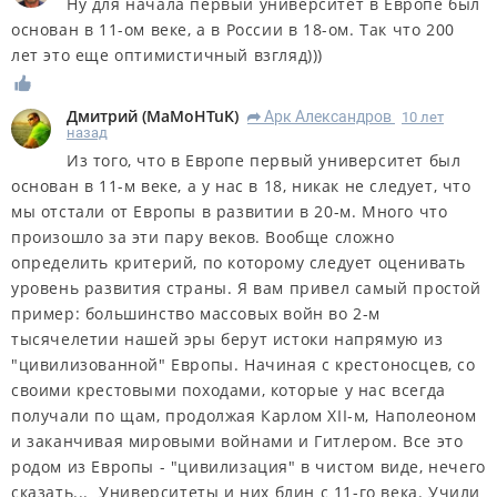
Ну для начала первый университет в Европе был
основан в 11-ом веке, а в России в 18-ом. Так что 200
лет это еще оптимистичный взгляд)))
Дмитрий
(
MaMoHTuK
)
Арк Александров
10 лет
R
назад
Из того, что в Европе первый университет был
основан в 11-м веке, а у нас в 18, никак не следует, что
мы отстали от Европы в развитии в 20-м. Много что
произошло за эти пару веков. Вообще сложно
определить критерий, по которому следует оценивать
уровень развития страны. Я вам привел самый простой
пример: большинство массовых войн во 2-м
тысячелетии нашей эры берут истоки напрямую из
"цивилизованной" Европы. Начиная с крестоносцев, со
своими крестовыми походами, которые у нас всегда
получали по щам, продолжая Карлом XII-м, Наполеоном
и заканчивая мировыми войнами и Гитлером. Все это
родом из Европы - "цивилизация" в чистом виде, нечего
сказать... Университеты и них блин с 11-го века. Учили