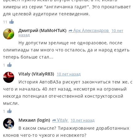
химеры из серии "англичанка гадит". Это прокатывает
для целевой аудитории телевидения.
11
Дмитрий
(
MaMoHTuK
)
Арк Александров
10 лет
R
назад
Ну допустим зрелище не одноразовое, после
олимпиады там много что осталось, да и народ ездить
теперь больше стал...
1
Vitaly
(
VitalyR83
)
10 лет назад
История АвтоВАЗа рискует закончиться тем же, с
чего и началась 40 лет назад, несмотря на огромный
некогда потенциал отечественной конструкторской
мысли.
1
Михаил
(
login
)
Vitaly
10 лет назад
R
В каком смысле? Тиражирование доработанных
клонов чего-то чужого и несвежего?