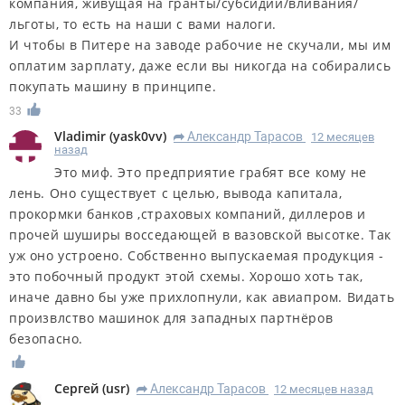
компания, живущая на гранты/субсидии/вливания/
льготы, то есть на наши с вами налоги.
И чтобы в Питере на заводе рабочие не скучали, мы им
оплатим зарплату, даже если вы никогда на собирались
покупать машину в принципе.
33
Vladimir
(
yask0vv
)
Александр Тарасов
12 месяцев
R
назад
Это миф. Это предприятие грабят все кому не
лень. Оно существует с целью, вывода капитала,
прокормки банков ,страховых компаний, диллеров и
прочей шуширы восседающей в вазовской высотке. Так
уж оно устроено. Собственно выпускаемая продукция -
это побочный продукт этой схемы. Хорошо хоть так,
иначе давно бы уже прихлопнули, как авиапром. Видать
произвлство машинок для западных партнёров
безопасно.
Сергей
(
usr
)
Александр Тарасов
12 месяцев назад
R