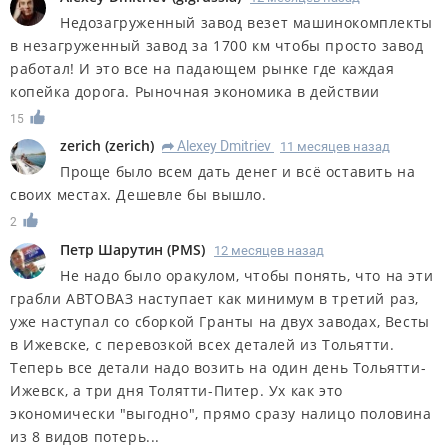
Недозагруженный завод везет машинокомплекты
в незагруженный завод за 1700 км чтобы просто завод
работал! И это все на падающем рынке где каждая
копейка дорога. Рыночная экономика в действии
15
zerich
(
zerich
)
Alexey Dmitriev
11 месяцев назад
R
Проще было всем дать денег и всё оставить на
своих местах. Дешевле бы вышло.
2
Петр Шарутин
(
PMS
)
12 месяцев назад
Не надо было оракулом, чтобы понять, что на эти
грабли АВТОВАЗ наступает как минимум в третий раз,
уже наступал со сборкой Гранты на двух заводах, Весты
в Ижевске, с перевозкой всех деталей из Тольятти.
Теперь все детали надо возить на один день Тольятти-
Ижевск, а три дня Толятти-Питер. Ух как это
экономически "выгодно", прямо сразу налицо половина
из 8 видов потерь...