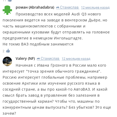
11
роман
(
Abrahadabra
)
Станислав
12 месяцев назад
R
Производство всех моделей Audi Q3 нового
поколения ведется на заводе в венгерском Дьёре, но
часть машинокомплектов с собранными и
окрашенными кузовами будут отправлять на головное
предприятие в немецком Ингольштадте.
Не токмо ВАЗ подобным занимается
2
Valery
(
NF
)
Станислав
12 месяцев назад
R
Начиная с Ивана Грозного в России мало кого
интересует "точка зрения обычного гражданина".
Россию интересует глобальные проблемы, например
освоение Арктики или изучение русского языка в
соседней стране, а вы про какой-то АвтоВАЗ. И какой
смысл брать завод в управление без залезания в
государственный карман? Чтобы что, машины по
конкурентным ценам выпускать? Без убытков? Это еще
зачем?