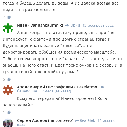
тогда и будешь делать выводы. А из далека всегда все
видится в розовом свете.
7
Иван
(
IvanushkaUmnik
)
Юрий
12 месяцев назад
R
А вот когда ты статистику приведешь про "не
интересует" с фактами про другие страны, тогда и
будешь оценивать разные "кажется", а не
демострировать обобщения космического масштаба.
Тебе в твоем вопросе то не "казалось", ты ж ведь точно
знаешь на него ответ, и цвет твоих очков не розовый, а
грязно-серый, как помойка у дома ?
5
Аполлинарий Евфграфович
(
Dieselatmo
)
R
Станислав
12 месяцев назад
Кому его передашь? Инвесторов нет! Хоть
запередавайся.
1
Сергей Аронов
(
fantomzero
)
Real Gek
12 месяцев
R
назад