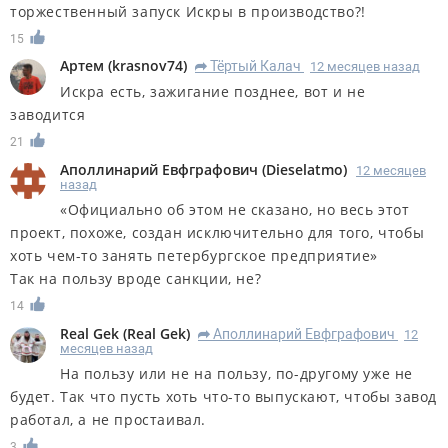
торжественный запуск Искры в производство?!
15
Артем
(
krasnov74
)
Тёртый Калач
12 месяцев назад
R
Искра есть, зажигание позднее, вот и не
заводится
21
Аполлинарий Евфграфович
(
Dieselatmo
)
12 месяцев
назад
«Официально об этом не сказано, но весь этот
проект, похоже, создан исключительно для того, чтобы
хоть чем-то занять петербургское предприятие»
Так на пользу вроде санкции, не?
14
Real Gek
(
Real Gek
)
Аполлинарий Евфграфович
12
R
месяцев назад
На пользу или не на пользу, по-другому уже не
будет. Так что пусть хоть что-то выпускают, чтобы завод
работал, а не простаивал.
3