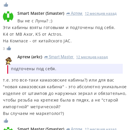
Smart Master
(
Smaster
)
Артем
12 месяцев назад
R
Вы не с Луны? ;)
Эти кабины взяты готовыми и подточены под себя.
K4 от MB Axor, K5 от Actros.
На Компасе - от китайского JAC.
3
Артем
(
arkc
)
Smart Master
12 месяцев назад
R
подточены под себя.
т.е. это все-таки камазовские кабины?) или для вас
"новая камазовская кабина" - это абсолютно уникальное
изделие от штампов до наружных зеркал и обязательно,
чтобы резьба на крепеже была в пядях, а не "старой
импортной" метрической?
Вы случаем не маркетолог?)
Smart Master
(
Smaster
)
Артем
12 месяцев назад
R