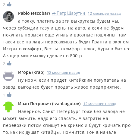
2
Pablo
(
escobar
)
Петр Шарутин
12 месяцев назад
R
а толку, платить за эти выкрутасы будем мы,
через субсидии тазу и цены на авто. а если не будем
покупать повысят еще утиль и ввозные пошлины. там
такси все на лады пересаживать будут Гранта в эконом,
Искры в комфорт, Весты в комфорт плюс, Ауры в бизнес.
А ящер минималку сделает в 800 р.
2
Игорь
(
Krap
)
12 месяцев назад
Ну норм, если придет Китайский покупатель на
завод, выгоднее будет продать живое предприятие.
1
Иван Петрович
(
IvanLogutov
)
12 месяцев назад
Наверное, Санкт-Петербург тоже без завода не
может выжить, надо его спасать. А затраты на
перевозки потом спишут на кризис и будут кричать про
то, как их душат китайцы. Помнится, Гон в начале