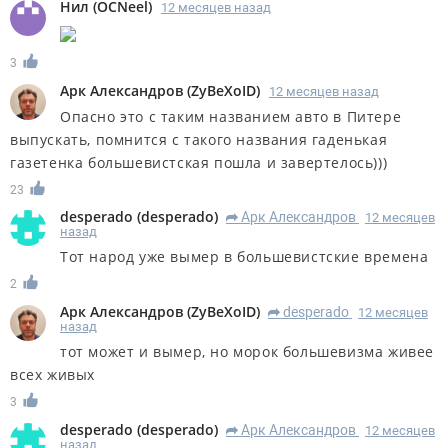
Нил
(
OCNeel
)
12 месяцев назад
3
Арк Александров
(
ZyBeXoID
)
12 месяцев назад
Опасно это с таким названием авто в Питере
выпускать, помнится с такого названия гаденькая
газетенка большевистская пошла и завертелось)))
23
desperado
(
desperado
)
Арк Александров
12 месяцев
R
назад
Тот народ уже вымер в большевистские времена
2
Арк Александров
(
ZyBeXoID
)
desperado
12 месяцев
R
назад
тот может и вымер, но морок большевизма живее
всех живых
3
desperado
(
desperado
)
Арк Александров
12 месяцев
R
назад