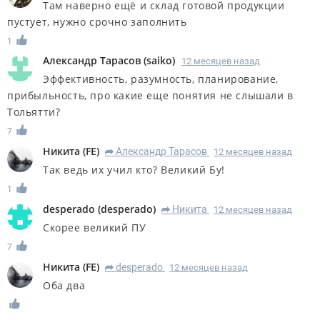
Там наверно ещё и склад готовой продукции
пустует, нужно срочно заполнить
1
Александр Тарасов
(
saiko
)
12 месяцев назад
Эффективность, разумность, планирование,
прибыльность, про какие еще понятия не слышали в
Тольятти?
7
Никита
(
FE
)
Александр Тарасов
12 месяцев назад
R
Так ведь их учил кто? Великий Бу!
1
desperado
(
desperado
)
Никита
12 месяцев назад
R
Скорее великий ПУ
7
Никита
(
FE
)
desperado
12 месяцев назад
R
Оба два