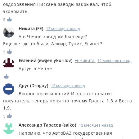
оздоровления Ниссана заводы закрывал, чтоб
экономить.
5
Никита
(
FE
)
12 месяцев назад
А в Чечне завод же был еще?
Еще же где то были, Алжир, Тунис, Египет?
2
Евгений
(
ewgeniykurilov
)
Никита
11 месяцев назад
R
Аргун в Чечне
Друг
(
Drugoy
)
12 месяцев назад
Вопрос политический И за это заплатит
покупатель, теперь понятно почему Гранта 1.3 и Веста
1.9.
5
Александр Тарасов
(
saiko
)
12 месяцев назад
Напомню, что АвтоВАЗ государственная