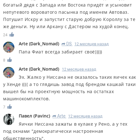
богатый дядя с Запада или Востока придёт и усыновит
непутевого вороватого пасынка под именем Автоваз.
Потушит Искру и запустит старую добрую Короллу за те
же деньги. Ну или Аркану с Дастером на худой конец.
24
Arte
(
Dark_Nomad
)
DS
12 месяцев назад
R
Папа Фиат всегда забирает своё)))))
8
Arte
(
Dark_Nomad
)
12 месяцев назад
Эх. Жалко у Ниссана не оказалось таких яичек как
у Хенде (((( а то глядишь завод под брендом кашкай таки
вышел бы на проектную мощность на остатках
машинокомплектов.
7
Павел
(
Pavinc
)
Arte
12 месяцев назад
R
Яички Ниссана зажаты в кулаке у Рено, а у тех
под окнами "демократически настроенная
общественность".