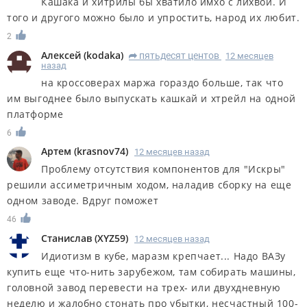
Кашака и хитрилы бы хватило имхо с лихвой. И
того и другого можно было и упростить, народ их любит.
2
Алексей
(
kodaka
)
пятьдесят центов
12 месяцев
R
назад
на кроссоверах маржа гораздо больше, так что
им выгоднее было выпускать кашкай и хтрейл на одной
платформе
6
Артем
(
krasnov74
)
12 месяцев назад
Проблему отсутствия компонентов для "Искры"
решили ассиметричным ходом, наладив сборку на еще
одном заводе. Вдруг поможет
46
Станислав
(
XYZ59
)
12 месяцев назад
Идиотизм в кубе, маразм крепчает... Надо ВАЗу
купить еще что-нить зарубежом, там собирать машины,
головной завод перевести на трех- или двухдневную
неделю и жалобно стонать про убытки, несчастный 100-