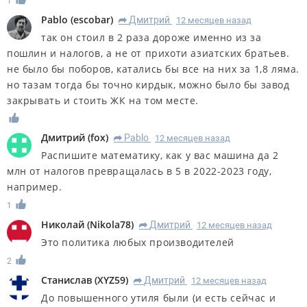
1
Pablo
(
escobar
)
Дмитрий
12 месяцев назад
R
так он стоил в 2 раза дороже именно из за
пошлин и налогов, а не от прихоти азиатских братьев.
не было бы поборов, катались бы все на них за 1,8 ляма.
но тазам тогда бы точно кирдык, можно было бы завод
закрывать и стоить ЖК на том месте.
Дмитрий
(
fox
)
Pablo
12 месяцев назад
R
Распишите математику, как у вас машина да 2
млн от налогов превращалась в 5 в 2022-2023 году,
например.
1
Николай
(
Nikola78
)
Дмитрий
12 месяцев назад
R
Это политика любых производителей
2
Станислав
(
XYZ59
)
Дмитрий
12 месяцев назад
R
До повышенного утиля были (и есть сейчас и