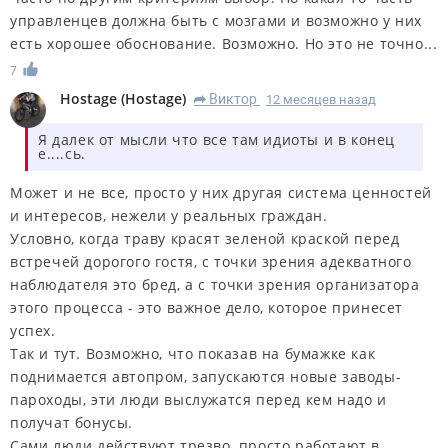
управленцев должна быть с мозгами и возможно у них
есть хорошее обоснование. Возможно. Но это не точно...
7
Hostage
(
Hostage
)
Виктор
12 месяцев назад
R
Я далек от мысли что все там идиоты и в конец
е....сь.
Может и не все, просто у них другая система ценностей
и интересов, нежели у реальных граждан.
Условно, когда траву красят зеленой краской перед
встречей дорогого гостя, с точки зрения адекватного
наблюдателя это бред, а с точки зрения организатора
этого процесса - это важное дело, которое принесет
успех.
Так и тут. Возможно, что показав на бумажке как
поднимается автопром, запускаются новые заводы-
пароходы, эти люди выслужатся перед кем надо и
получат бонусы.
Сами люди действуют трезво, просто работают в