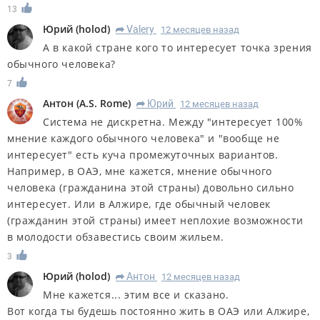
13
Юрий
(
holod
)
Valery
12 месяцев назад
R
А в какой стране кого то интересует точка зрения
обычного человека?
7
Антон
(
A.S. Rome
)
Юрий
12 месяцев назад
R
Система не дискретна. Между "интересует 100%
мнение каждого обычного человека" и "вообще не
интересует" есть куча промежуточных вариантов.
Например, в ОАЭ, мне кажется, мнение обычного
человека (гражданина этой страны) довольно сильно
интересует. Или в Алжире, где обычный человек
(гражданин этой страны) имеет неплохие возможности
в молодости обзавестись своим жильем.
3
Юрий
(
holod
)
Антон
12 месяцев назад
R
Мне кажется... этим все и сказано.
Вот когда ты будешь постоянно жить в ОАЭ или Алжире,