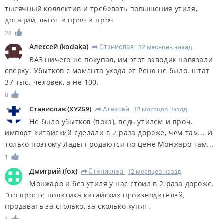
тысячный коллектив и требовать повышения утиля,
дотаций, льгот и проч и проч
28
Алексей
(
kodaka
)
Станислав
12 месяцев назад
R
ВАЗ ничего не покупал, им этот заводик навязали
сверху. Убытков с момента ухода от Рено не было. штат
37 тыс. человек, а не 100.
8
Станислав
(
XYZ59
)
Алексей
12 месяцев назад
R
Не было убытков (пока), ведь утилем и проч.
импорт китайский сделали в 2 раза дороже, чем там... И
только поэтому Лады продаются по цене Монжаро там...
1
Дмитрий
(
fox
)
Станислав
12 месяцев назад
R
Монжаро и без утиля у нас стоил в 2 раза дороже.
Это просто политика китайских производителей,
продавать за столько, за сколько купят.