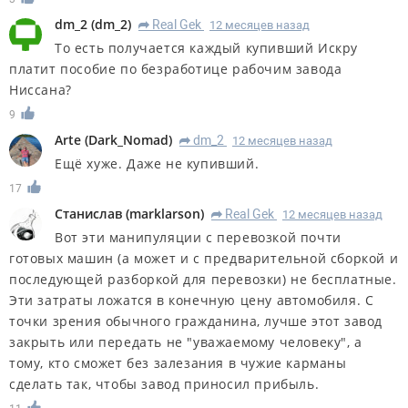
dm_2
(
dm_2
)
Real Gek
12 месяцев назад
R
То есть получается каждый купивший Искру
платит пособие по безработице рабочим завода
Ниссана?
9
Arte
(
Dark_Nomad
)
dm_2
12 месяцев назад
R
Ещё хуже. Даже не купивший.
17
Станислав
(
marklarson
)
Real Gek
12 месяцев назад
R
Вот эти манипуляции с перевозкой почти
готовых машин (а может и с предварительной сборкой и
последующей разборкой для перевозки) не бесплатные.
Эти затраты ложатся в конечную цену автомобиля. С
точки зрения обычного гражданина, лучше этот завод
закрыть или передать не "уважаемому человеку", а
тому, кто сможет без залезания в чужие карманы
сделать так, чтобы завод приносил прибыль.