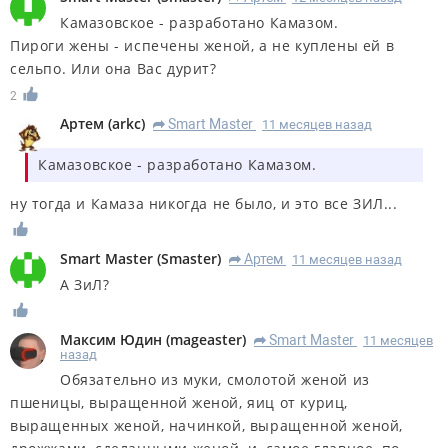
Камазовское - разработано Камазом.
Пироги жены - испечены женой, а не куплены ей в
сельпо. Или она Вас дурит?
2
Артем
(
arkc
)
Smart Master
11 месяцев назад
R
Камазовское - разработано Камазом.
ну тогда и Камаза никогда не было, и это все ЗИЛ...
Smart Master
(
Smaster
)
Артем
11 месяцев назад
R
А ЗиЛ?
Максим Юдин
(
mageaster
)
Smart Master
11 месяцев
R
назад
Обязательно из муки, смолотой женой из
пшеницы, выращенной женой, яиц от куриц,
выращенных женой, начинкой, выращенной женой,