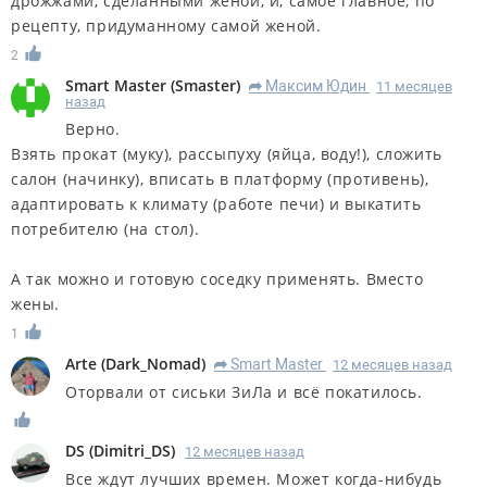
дрожжами, сделанными женой, и, самое главное, по
рецепту, придуманному самой женой.
2
Smart Master
(
Smaster
)
Максим Юдин
11 месяцев
R
назад
Верно.
Взять прокат (муку), рассыпуху (яйца, воду!), сложить
салон (начинку), вписать в платформу (противень),
адаптировать к климату (работе печи) и выкатить
потребителю (на стол).
А так можно и готовую соседку применять. Вместо
жены.
1
Arte
(
Dark_Nomad
)
Smart Master
12 месяцев назад
R
Оторвали от сиськи ЗиЛа и всё покатилось.
DS
(
Dimitri_DS
)
12 месяцев назад
Все ждут лучших времен. Может когда-нибудь