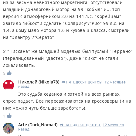
из-за весьма невнятного маркетинга: отсутствовали
младший доналоговый мотор на 99 "кобыл" и... топ-
версия с атмосферником 2.0 на 144 л.с. "Корейцам"
хватило гибкости сделать "Солярису"/"Рио" 99 л.с. на
1.4, а кому мало мотора 1.6 и кузова B-класса, смотрели
на "Элантру"/"Серато".
У "Ниссана" же младшей моделью был тухлый "Террано"
(перелицованный "Дастер"). Даже "Кикс" не стали
локализовать.
5
Николай
(
Nikola78
)
пятьдесят центов
12 месяцев
R
назад
Это судьба седанов и хэтчей на всех рынках,
спрос падает. Все пересаживаются на кроссоверы (и на
них можно чуть больше заработать).
1
Arte
(
Dark_Nomad
)
пятьдесят центов
12 месяцев
R
назад