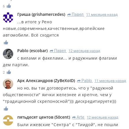
6
Гриша
(
grishamercedes
)
Павел
11 месяцев назад
R
...в итоге у Рено
новые,современные,качественные,вропейские
автомобили. Всё сходится
Pablo
(
escobar
)
Павел
12 месяцев назад
R
с вилами и факелами... и радужными флагами
дем партии.
2
Арк Александров
(
ZyBeXoID
)
Pablo
11 месяцев назад
R
но но, вы так договоритесь, что у "радужной
общественности" яички железнее и крепче, чем у
"традиционной скрепоносной"))) дискредитируете)))
пятьдесят центов
(
50cent
)
Arte
12 месяцев назад
R
Были ижевские "Сентра" с "Тиидой", не пошли