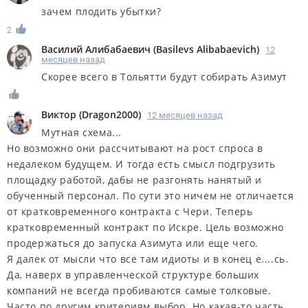
зачем плодить убытки?
2
Василий Алибабаевич
(
Basilevs Alibabaevich
)
12
месяцев назад
Скорее всего в Тольятти будут собирать Азимут
Виктор
(
Dragon2000
)
12 месяцев назад
Мутная схема...
Но возможно они рассчитывают на рост спроса в
недалеком будущем. И тогда есть смысл подгрузить
площадку работой, дабы не разгонять нанятый и
обученный персонал. По сути это ничем не отличается
от кратковременного контракта с Чери. Теперь
кратковременный контракт по Искре. Цель возможно
продержаться до запуска Азимута или еще чего.
Я далек от мысли что все там идиоты и в конец е....сь.
Да, наверх в управленческой структуре больших
компаний не всегда пробиваются самые толковые.
Часто по другим критериям выбор. Но какая-то часть