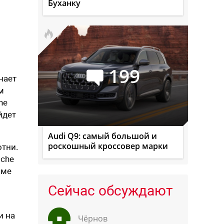
Буханку
199
нает
м
he
йдет
Audi Q9: самый большой и
роскошный кроссовер марки
отни.
sche
име
Сейчас обсуждают
и на
Чёрнов