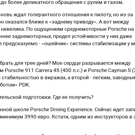
до более деликатного обращения с рулем и газом.
вновь ждал толерантного отношения к пилоту, но из-за
н оказался ближе к «заднему приводу». А вот между
ь невелика. По ощущениям среднемоторные Porsche на
нее заднемоторных, предел устойчивости у них даже
е предсказуемо - «ошейник» системы стабилизации у 
ыбрать для трек-дней? Мое сердце разрывается между
rsche 911 Carrera 4S (400 л.с.) и Porsche Cayman S (
и стабильностью в виражах, а второй - легким, заводны
оботом» PDK.
тельской подготовки. Где ее получить?
ной школе Porsche Driving Experience. Сейчас идет зап
 минимум 3990 евро. Кстати, одним из инструкторов в 