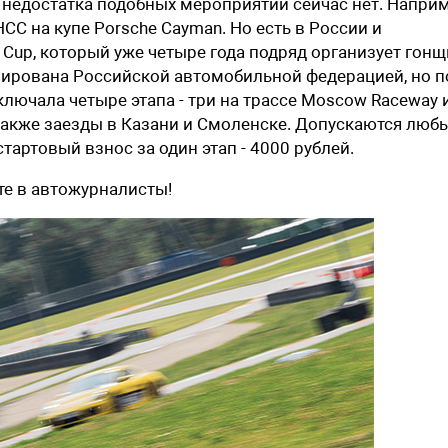
о недостатка подобных мероприятий сейчас нет. Наприм
CC на купе Porsche Cayman. Но есть в России и
Cup, который уже четыре года подряд организует гонщ
рирована Российской автомобильной федерацией, но п
ключала четыре этапа - три на трассе Moscow Raceway 
 также заезды в Казани и Смоленске. Допускаются люб
тартовый взнос за один этап - 4000 рублей.
дите в автожурналисты!