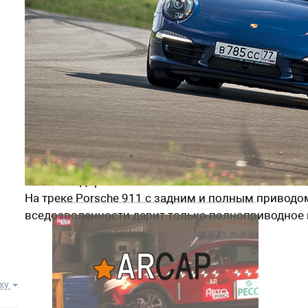
ссы в глаза.
Наша экспертиза
подержанных автомобилей
На треке Porsche 911 с задним и полным приводо
вседозволенности дарит только полноприводное 
ху