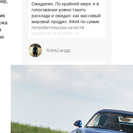
ер,
Ожидаемо. По крайней мере, я в
голосовании ровно такого
ик
расклада и ожидал: как массовый
мировой продукт, RAV4 по сумме
ока
потребительских качеств
и
окажется на высоте - и
ые
комфортнее, и продуманнее (если
такое слово …
Александр
Мне кажется, с горы Арарат
показатель будет ещё
интереснее.
Александр
Так по всем параметрам и
разгром, кроме вместимости
салона и предельной динамики.
Но китаефилам, как обычно, хоть