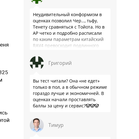
Неудивительный конформизм в
оценках позволил Чер…, тьфу,
Тенету сравняться с Тойота. Но в
АР четко и подробно расписали
по каким параметрам китайский
меня
RAV4 превосходит подлинного
китайца: лучше и комфортнее
подвеска едет ровно и приятно …
Григорий
325
м
Вы тест читали? Она «не едет»
только в пол, а в обычном режиме
гораздо лучше и экономичней. В
оценках начали проставлять
баллы за цену и сервис?🤡🤡🤡
ись
этой
Тимур