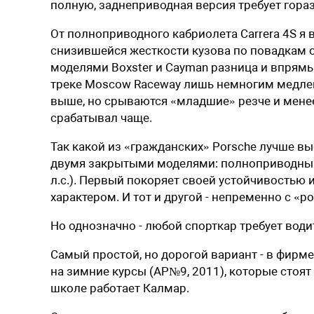
полную, заднеприводная версия требует гораз
От полноприводного кабриолета Carrera 4S я 
снизившейся жесткости кузова по повадкам о
моделями Boxster и Cayman разница и впрям
треке Moscow Raceway лишь немногим медлен
выше, но срываются «младшие» резче и мене
срабатывал чаще.
Так какой из «гражданских» Porsche лучше в
двумя закрытыми моделями: полноприводным Po
л.с.). Первый покоряет своей устойчивостью 
характером. И тот и другой - непременно с «р
Но однозначно - любой спорткар требует води
Самый простой, но дорогой вариант - в фирмен
на зимние курсы (АР№9, 2011), которые стоят
школе работает Калмар.