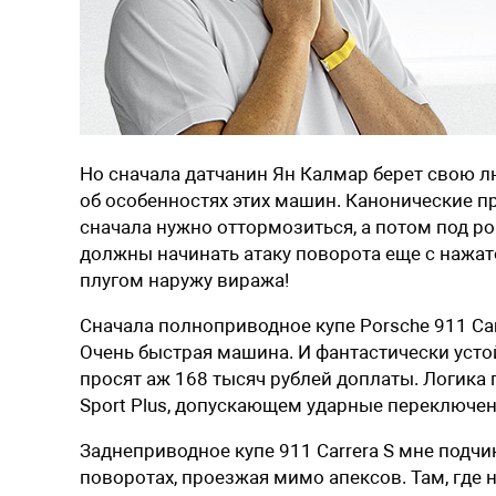
Но сначала датчанин Ян Калмар берет свою лю
об особенностях этих машин. Канонические п
сначала нужно оттормозиться, а потом под ро
должны начинать атаку поворота еще с нажат
плугом наружу виража!
Сначала полноприводное купе Porsche 911 Carre
Очень быстрая машина. И фантастически устой
просят аж 168 тысяч рублей ­доплаты. Логик
Sport Plus, допускающем ударные переключени
Заднеприводное купе 911 Carrera S мне подчин
поворотах, проезжая мимо апексов. Там, где