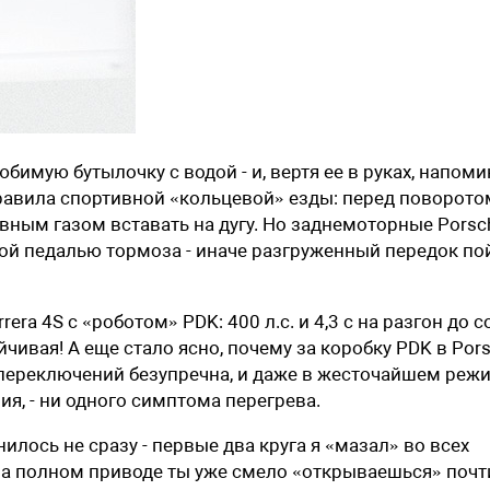
бимую бутылочку с водой - и, вертя ее в руках, напоми
равила спортивной «кольцевой» езды: перед поворото
вным газом вставать на дугу. Но заднемоторные Porsc
ой педалью тормоза - иначе разгруженный передок по
ra 4S с «роботом» PDK: 400 л.с. и 4,3 с на разгон до с
чивая! А еще стало ясно, почему за коробку PDK в Por
а переключений безупречна, и даже в жесточайшем реж
я, - ни одного симптома перегрева.
илось не сразу - первые два круга я «мазал» во всех
 на полном приводе ты уже смело «открываешься» почт