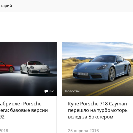
нтарий
82
Новости
кабриолет Porsche
Купе Porsche 718 Cayman
rera: базовые версии
перешло на турбомоторы
92
вслед за Бокстером
2019
25 апреля 2016