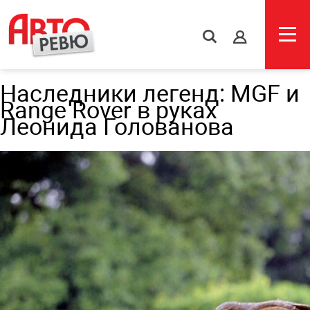
s
Наследники легенд: MGF и
Range Rover в руках
Леонида Голованова