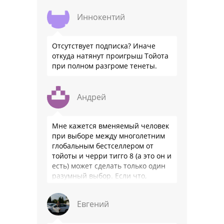
официальном бланке …
Иннокентий
Отсутствует подписка? Иначе
откуда натянут проигрыш Тойота
при полном разгроме тенеты.
Андрей
Мне кажется вменяемый человек
при выборе между многолетним
глобальным бестселлером от
тойоты и черри тигго 8 (а это он и
есть) может сделать только один
разумный выбор. Если что,
владею черри уже …
Евгений