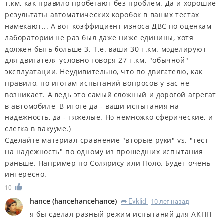
т.км, как правило пробегают без проблем. Да и хорошие
результаты автоматических коробок в ваших тестах
намекают... А вот коэффициент износа ДВС по оценкам
лаборатории не раз был даже ниже единицы, хотя
должен быть больше 3. Т.е. ваши 30 т.км. моделируют
для двигателя условно говоря 27 т.км. "обычной"
эксплуатации. Неудивительно, что по двигателю, как
правило, по итогам испытаний вопросов у вас не
возникает. А ведь это самый сложный и дорогой агрегат
в автомобиле. В итоге да - ваши испытания на
надежность, да - тяжелые. Но немножко сферические, и
слегка в вакууме.)
Сделайте материал-сравнение "вторые руки" vs. "тест
на надежность" по одному из прошедших испытания
раньше. Например по Солярису или Поло. Будет очень
интересно.
10
hance
(
hancehancehance
)
Evklid
10 лет назад
R
я бы сделал разный режим испытаний для АКПП