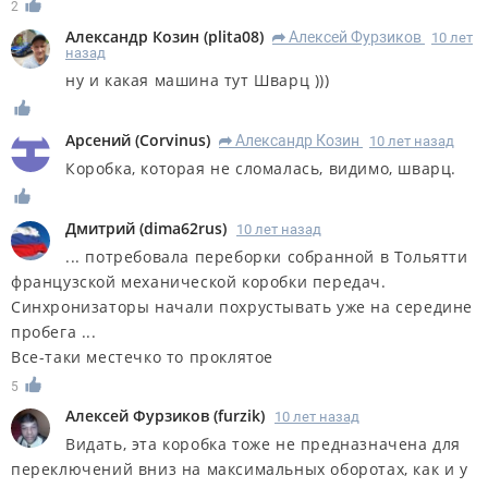
2
Александр Козин
(
plita08
)
Алексей Фурзиков
10 лет
R
назад
ну и какая машина тут Шварц )))
Арсений
(
Corvinus
)
Александр Козин
10 лет назад
R
Коробка, которая не сломалась, видимо, шварц.
Дмитрий
(
dima62rus
)
10 лет назад
... потребовала переборки собранной в Тольятти
французской механической коробки передач.
Синхронизаторы начали похрустывать уже на середине
пробега ...
Все-таки местечко то проклятое
5
Алексей Фурзиков
(
furzik
)
10 лет назад
Видать, эта коробка тоже не предназначена для
переключений вниз на максимальных оборотах, как и у