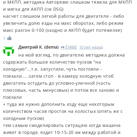
и МКПП, методика Авторевю слишком тяжела для МКПП
и мягка для АКПП (см DSG)
насчет слишком легкой работы для двигателя - либо
увеличить долю езды на макс оборотах, либо режим
макс разгон 0-100 (заодно и АКПП будет потяжелее)
1
Дмитрий К.
(
dema
)
Evklid
10 лет назад
R
на мой взгляд, по двигателю методика должна
содержать большое количество пусков "на
холодную"...т.е. запустили, чуть постояли -
поехали.....затем стоп - в камеру холодную чтоб
двигатель остудить до условно-уличной (часть
плюсовых, часть минусовых) и потом все заново и
поехали
+ туда же нужно дополнить езду еще некоторым
количеством часов простоя на холостых (опять же с
холодным пуском)
тем самым смоделировать ситуацию когда машина
живет в городе, ездит 10-15-20 км между работой и