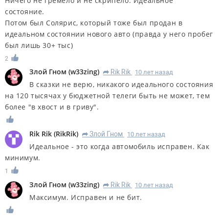
Ничего не гремело и не скрипело. Идеальное
состояние.
Потом был Солярис, который тоже был продан в
идеальном состоянии нового авто (правда у него пробег
был лишь 30+ тыс)
2
Злой Гном
(
w33zing
)
Rik Rik
10 лет назад
R
В сказки не верю, никакого идеального состояния
на 120 тысячах у бюджетной телеги быть не может, тем
более "в хвост и в гриву".
Rik Rik
(
RikRik
)
Злой Гном
10 лет назад
R
Идеальное - это когда автомобиль исправен. Как
минимум.
1
Злой Гном
(
w33zing
)
Rik Rik
10 лет назад
R
Максимум. Исправен и не бит.