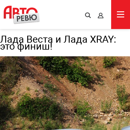
s
Лада Веста и Лада XRAY:
это финиш!