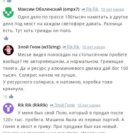
8
Максим Оболенский
(
ompx7
)
Rik Rik
10 лет назад
R
Одно дело по трассе 100тысяч намотать а другое
дело под хвост на каждом светофоре давать. Разница
есть. Тут хоть трижды он поло.
Злой Гном
(
w33zing
)
Rik Rik
10 лет назад
R
Месье видел полоседан на стотысячном пробеге
вообще? Не авторевюшном, а нормальном. Гремящая
телега. Да и ресурс у алюминиевого движка дай бог 150
тысяч. Солярис ничем не лучше.
У ресурсного соляриса, я напомню, коробка тоже
крякнула.
10
Rik Rik
(
RikRik
)
Злой Гном
10 лет назад
R
У меня был свой Поло, который я продал после
120+ тыс. пробега. Машина была из первых партий. А
гонял в хвост и гриву. При продаже был как новый.