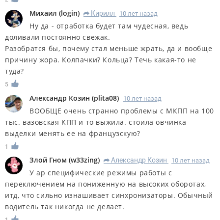
Михаил
(
login
)
Кирилл
10 лет назад
R
Ну да - отработка будет там чудесная, ведь
доливали постоянно свежак.
Разобратся бы, почему стал меньше жрать, да и вообще
причину жора. Колпачки? Кольца? Течь какая-то не
туда?
5
Александр Козин
(
plita08
)
10 лет назад
ВООБЩЕ очень странно проблемы с МКПП на 100
тыс. вазовская КПП и то выжила. стоила овчинка
выделки менять ее на французскую?
1
Злой Гном
(
w33zing
)
Александр Козин
10 лет назад
R
У ар специфические режимы работы с
переключением на пониженную на высоких оборотах,
итд, что сильно изнашивает синхронизаторы. Обычный
водитель так никогда не делает.