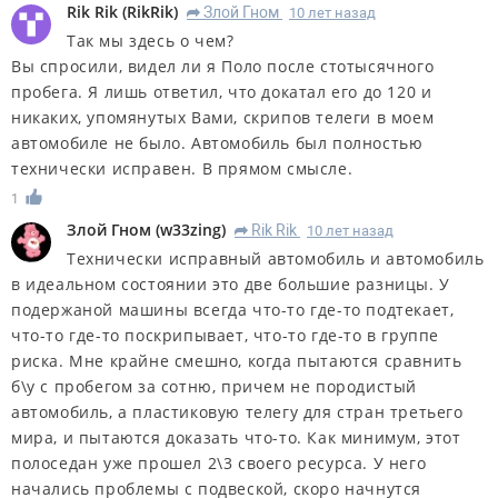
Rik Rik
(
RikRik
)
Злой Гном
10 лет назад
R
Так мы здесь о чем?
Вы спросили, видел ли я Поло после стотысячного
пробега. Я лишь ответил, что докатал его до 120 и
никаких, упомянутых Вами, скрипов телеги в моем
автомобиле не было. Автомобиль был полностью
технически исправен. В прямом смысле.
1
Злой Гном
(
w33zing
)
Rik Rik
10 лет назад
R
Технически исправный автомобиль и автомобиль
в идеальном состоянии это две большие разницы. У
подержаной машины всегда что-то где-то подтекает,
что-то где-то поскрипывает, что-то где-то в группе
риска. Мне крайне смешно, когда пытаются сравнить
б\у с пробегом за сотню, причем не породистый
автомобиль, а пластиковую телегу для стран третьего
мира, и пытаются доказать что-то. Как минимум, этот
полоседан уже прошел 2\3 своего ресурса. У него
начались проблемы с подвеской, скоро начнутся