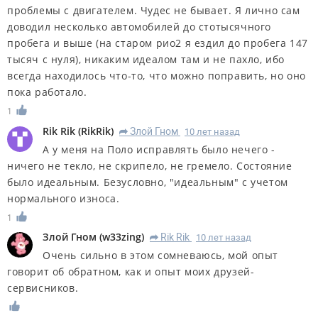
проблемы с двигателем. Чудес не бывает. Я лично сам
доводил несколько автомобилей до стотысячного
пробега и выше (на старом рио2 я ездил до пробега 147
тысяч с нуля), никаким идеалом там и не пахло, ибо
всегда находилось что-то, что можно поправить, но оно
пока работало.
1
Rik Rik
(
RikRik
)
Злой Гном
10 лет назад
R
А у меня на Поло исправлять было нечего -
ничего не текло, не скрипело, не гремело. Состояние
было идеальным. Безусловно, "идеальным" с учетом
нормального износа.
1
Злой Гном
(
w33zing
)
Rik Rik
10 лет назад
R
Очень сильно в этом сомневаюсь, мой опыт
говорит об обратном, как и опыт моих друзей-
сервисников.