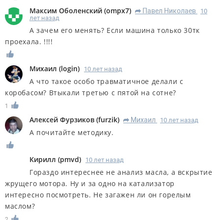
Максим Оболенский
(
ompx7
)
Павел Николаев
10
R
лет назад
А зачем его менять? Если машина только 30тк
проехала. !!!!
Михаил
(
login
)
10 лет назад
А что такое особо травматичное делали с
коробасом? Втыкали третью с пятой на сотне?
1
Алексей Фурзиков
(
furzik
)
Михаил
10 лет назад
R
А почитайте методику.
Кирилл
(
pmvd
)
10 лет назад
Гораздо интереснее не анализ масла, а вскрытие
жрущего мотора. Ну и за одно на катализатор
интересно посмотреть. Не загажен ли он горелым
маслом?
2