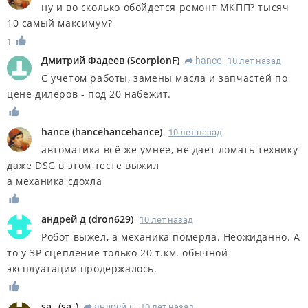
ну и во сколько обойдется ремонт МКПП? тысяч
10 самый максимум?
1
Дмитрий Фадеев
(
ScorpionF
)
hance
10 лет назад
R
С учетом работы, замены масла и запчастей по
цене дилеров - под 20 набежит.
hance
(
hancehancehance
)
10 лет назад
автоматика всё же умнее, не дает ломать технику
даже DSG в этом тесте выжил
а механика сдохла
андрей д
(
dron629
)
10 лет назад
Робот выжел, а механика померла. Неожиданно. А
то у ЗР сцепление только 20 т.км. обычной
эксплуатации продержалось.
sa_
(
sa_
)
андрей д
10 лет назад
R