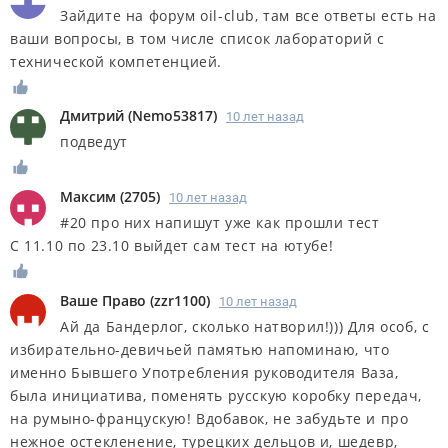
Зайдите на форум oil-club, там все ответы есть на
ваши вопросы, в том числе список лабораторий с
технической компетенцией.
Дмитрий
(
Nemo53817
)
10 лет назад
подведут
Максим
(
2705
)
10 лет назад
#20 про них напишут уже как прошли тест
С 11.10 по 23.10 выйдет сам тест на ютубе!
Ваше Право
(
zzr1100
)
10 лет назад
Ай да Бандерлог, сколько натворил!))) Для особ, с
избирательно-девичьей памятью напоминаю, что
именно Бывшего Употребления руководителя Ваза,
была инициатива, поменять русскую коробку передач,
на румыно-францускую! Вдобавок, не забудьте и про
нежное остекленение, турецких дельцов и, шедевр,