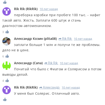
Rik Rik
(
RikRik
)
10 лет назад
переборка коробки при пробеге 100 тыс. - нафиг
такой авто. Жесть. Заплати 600 штук и стань
диагностом-автомехаником.
3
Александр Козин
(
plita08
)
Rik Rik
10 лет назад
R
заплати больше 1 млн и получи те же проблемы.
дело не в цене.
6
Александр
(
Cana
)
Rik Rik
10 лет назад
R
Почитай что было с Фиатом и Солярисом а потом
выводы делай.
4
Rik Rik
(
RikRik
)
Александр
10 лет назад
R
У меня был Солярис. Отличный авто.