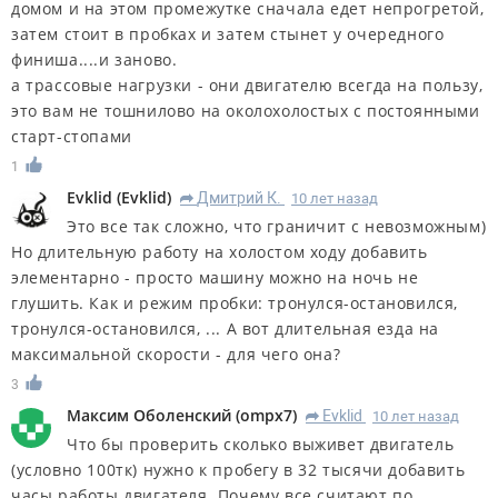
домом и на этом промежутке сначала едет непрогретой,
затем стоит в пробках и затем стынет у очередного
финиша....и заново.
а трассовые нагрузки - они двигателю всегда на пользу,
это вам не тошнилово на околохолостых с постоянными
старт-стопами
1
Evklid
(
Evklid
)
Дмитрий К.
10 лет назад
R
Это все так сложно, что граничит с невозможным)
Но длительную работу на холостом ходу добавить
элементарно - просто машину можно на ночь не
глушить. Как и режим пробки: тронулся-остановился,
тронулся-остановился, ... А вот длительная езда на
максимальной скорости - для чего она?
3
Максим Оболенский
(
ompx7
)
Evklid
10 лет назад
R
Что бы проверить сколько выживет двигатель
(условно 100тк) нужно к пробегу в 32 тысячи добавить
часы работы двигателя. Почему все считают по