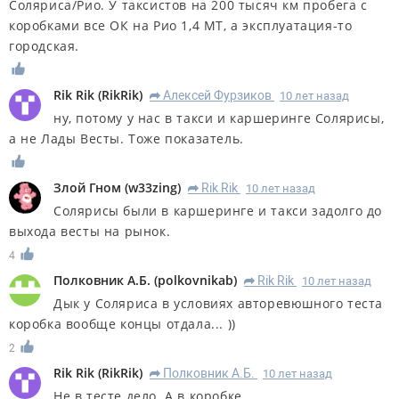
Соляриса/Рио. У таксистов на 200 тысяч км пробега с
коробками все ОК на Рио 1,4 МТ, а эксплуатация-то
городская.
Rik Rik
(
RikRik
)
Алексей Фурзиков
10 лет назад
R
ну, потому у нас в такси и каршеринге Солярисы,
а не Лады Весты. Тоже показатель.
Злой Гном
(
w33zing
)
Rik Rik
10 лет назад
R
Солярисы были в каршеринге и такси задолго до
выхода весты на рынок.
4
Полковник А.Б.
(
polkovnikab
)
Rik Rik
10 лет назад
R
Дык у Соляриса в условиях авторевюшного теста
коробка вообще концы отдала... ))
2
Rik Rik
(
RikRik
)
Полковник А.Б.
10 лет назад
R
Не в тесте дело. А в коробке.