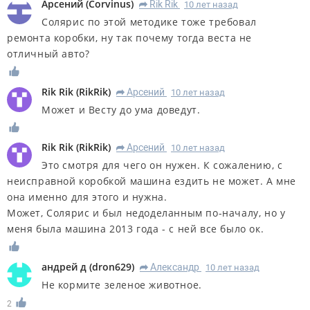
Арсений
(
Corvinus
)
Rik Rik
10 лет назад
R
Солярис по этой методике тоже требовал
ремонта коробки, ну так почему тогда веста не
отличный авто?
Rik Rik
(
RikRik
)
Арсений
10 лет назад
R
Может и Весту до ума доведут.
Rik Rik
(
RikRik
)
Арсений
10 лет назад
R
Это смотря для чего он нужен. К сожалению, с
неисправной коробкой машина ездить не может. А мне
она именно для этого и нужна.
Может, Солярис и был недоделанным по-началу, но у
меня была машина 2013 года - с ней все было ок.
андрей д
(
dron629
)
Александр
10 лет назад
R
Не кормите зеленое животное.
2