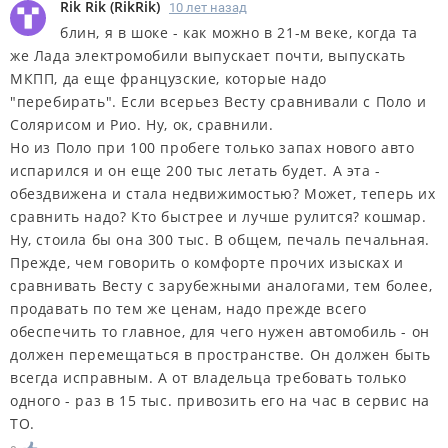
Rik Rik
(
RikRik
)
10 лет назад
блин, я в шоке - как можно в 21-м веке, когда та
же Лада электромобили выпускает почти, выпускать
МКПП, да еще французские, которые надо
"перебирать". Если всерьез Весту сравнивали с Поло и
Солярисом и Рио. Ну, ок, сравнили.
Но из Поло при 100 пробеге только запах нового авто
испарился и он еще 200 тыс летать будет. А эта -
обездвижена и стала недвижимостью? Может, теперь их
сравнить надо? Кто быстрее и лучше рулится? кошмар.
Ну, стоила бы она 300 тыс. В общем, печаль печальная.
Прежде, чем говорить о комфорте прочих изысках и
сравнивать Весту с зарубежными аналогами, тем более,
продавать по тем же ценам, надо прежде всего
обеспечить то главное, для чего нужен автомобиль - он
должен перемещаться в пространстве. Он должен быть
всегда исправным. А от владельца требовать только
одного - раз в 15 тыс. привозить его на час в сервис на
ТО.