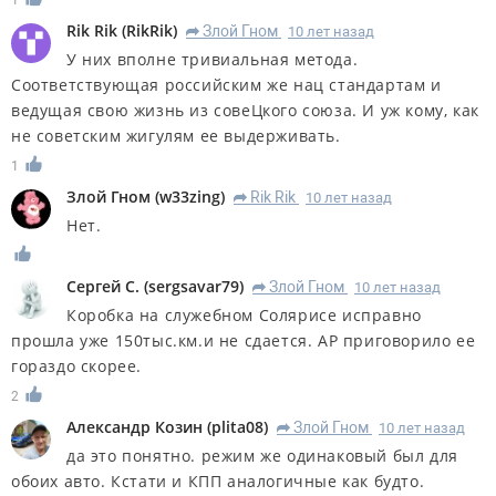
1
Rik Rik
(
RikRik
)
Злой Гном
10 лет назад
R
У них вполне тривиальная метода.
Соответствующая российским же нац стандартам и
ведущая свою жизнь из совеЦкого союза. И уж кому, как
не советским жигулям ее выдерживать.
1
Злой Гном
(
w33zing
)
Rik Rik
10 лет назад
R
Нет.
Сергей С.
(
sergsavar79
)
Злой Гном
10 лет назад
R
Коробка на служебном Солярисе исправно
прошла уже 150тыс.км.и не сдается. АР приговорило ее
гораздо скорее.
2
Александр Козин
(
plita08
)
Злой Гном
10 лет назад
R
да это понятно. режим же одинаковый был для
обоих авто. Кстати и КПП аналогичные как будто.