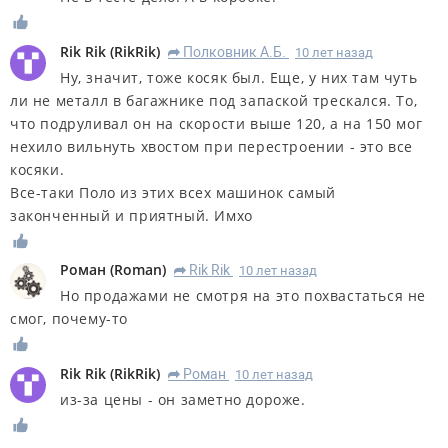
Rik Rik
(
RikRik
)
Полковник А.Б.
10 лет назад
R
Ну, значит, тоже косяк был. Еще, у них там чуть
ли не металл в багажнике под запаской трескался. То,
что подруливал он на скорости выше 120, а на 150 мог
нехило вильнуть хвостом при перестроении - это все
косяки.
Все-таки Поло из этих всех машинок самый
законченный и приятный. Имхо
Роман
(
Roman
)
Rik Rik
10 лет назад
R
Но продажами не смотря на это похвастаться не
смог, почему-то
Rik Rik
(
RikRik
)
Роман
10 лет назад
R
из-за цены - он заметно дороже.