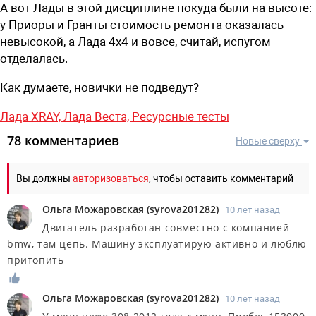
А вот Лады в этой дисциплине покуда были на высоте:
у Приоры и Гранты стоимость ремонта оказалась
невысокой, а Лада 4х4 и вовсе, считай, испугом
отделалась.
Как думаете, новички не подведут?
Лада XRAY,
Лада Веста,
Ресурсные тесты
78 комментариев
Новые сверху
Вы должны
авторизоваться
, чтобы оставить комментарий
Ольга Можаровская
(
syrova201282
)
10 лет назад
Двигатель разработан совместно с компанией
bmw, там цепь. Машину эксплуатирую активно и люблю
притопить
Ольга Можаровская
(
syrova201282
)
10 лет назад