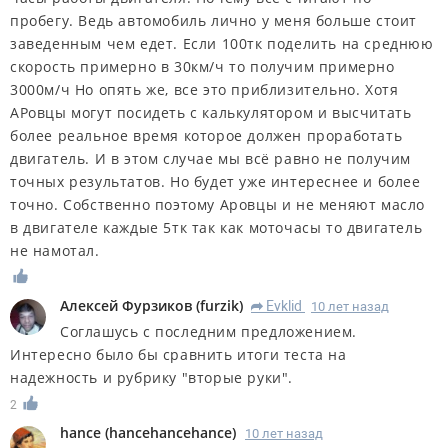
пробегу. Ведь автомобиль лично у меня больше стоит
заведенным чем едет. Если 100тк поделить на среднюю
скорость примерно в 30км/ч то получим примерно
3000м/ч Но опять же, все это приблизительно. Хотя
АРовцы могут посидеть с калькулятором и высчитать
более реальное время которое должен проработать
двигатель. И в этом случае мы всё равно не получим
точных результатов. Но будет уже интереснее и более
точно. Собственно поэтому Аровцы и не меняют масло
в двигателе каждые 5тк так как моточасы то двигатель
не намотал.
Алексей Фурзиков
(
furzik
)
Evklid
10 лет назад
R
Соглашусь с последним предложением.
Интересно было бы сравнить итоги теста на
надежность и рубрику "вторые руки".
2
hance
(
hancehancehance
)
10 лет назад