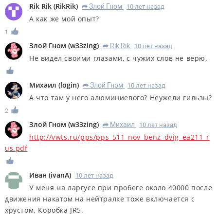
Rik Rik
(
RikRik
)
Злой Гном
10 лет назад
R
А как же мой опыт?
1
Злой Гном
(
w33zing
)
Rik Rik
10 лет назад
R
Не видел своими глазами, с чужих слов не верю.
Михаил
(
login
)
Злой Гном
10 лет назад
R
А что там у него алюминиевого? Неужели гильзы?
2
Злой Гном
(
w33zing
)
Михаил
10 лет назад
R
http://vwts.ru/pps/pps_511_nov_benz_dvig_ea211_r
us.pdf
Иван
(
ivanA
)
10 лет назад
У меня на ларгусе при пробеге около 40000 после
движения накатом на нейтралке тоже включается с
хрустом. Коробка JR5.