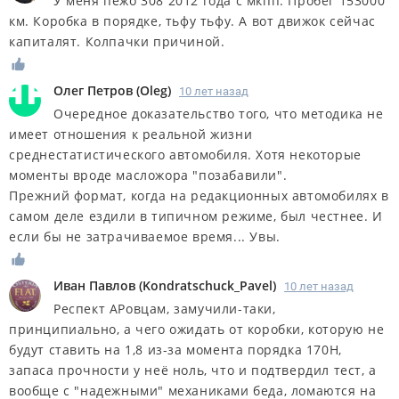
У меня пежо 308 2012 года с мкпп. Пробег 153000
км. Коробка в порядке, тьфу тьфу. А вот движок сейчас
капиталят. Колпачки причиной.
Олег Петров
(
Oleg
)
10 лет назад
Очередное доказательство того, что методика не
имеет отношения к реальной жизни
среднестатистического автомобиля. Хотя некоторые
моменты вроде масложора "позабавили".
Прежний формат, когда на редакционных автомобилях в
самом деле ездили в типичном режиме, был честнее. И
если бы не затрачиваемое время... Увы.
Иван Павлов
(
Kondratschuck_Pavel
)
10 лет назад
Респект АРовцам, замучили-таки,
принципиально, а чего ожидать от коробки, которую не
будут ставить на 1,8 из-за момента порядка 170Н,
запаса прочности у неё ноль, что и подтвердил тест, а
вообще с "надежными" механиками беда, ломаются на