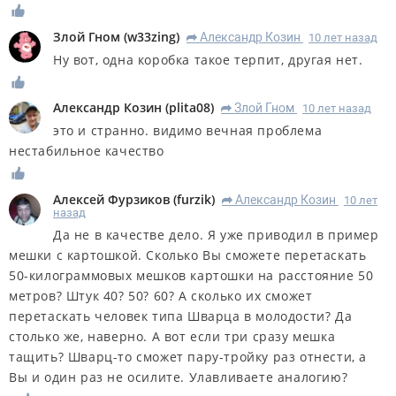
Злой Гном
(
w33zing
)
Александр Козин
10 лет назад
R
Ну вот, одна коробка такое терпит, другая нет.
Александр Козин
(
plita08
)
Злой Гном
10 лет назад
R
это и странно. видимо вечная проблема
нестабильное качество
Алексей Фурзиков
(
furzik
)
Александр Козин
10 лет
R
назад
Да не в качестве дело. Я уже приводил в пример
мешки с картошкой. Сколько Вы сможете перетаскать
50-килограммовых мешков картошки на расстояние 50
метров? Штук 40? 50? 60? А сколько их сможет
перетаскать человек типа Шварца в молодости? Да
столько же, наверно. А вот если три сразу мешка
тащить? Шварц-то сможет пару-тройку раз отнести, а
Вы и один раз не осилите. Улавливаете аналогию?