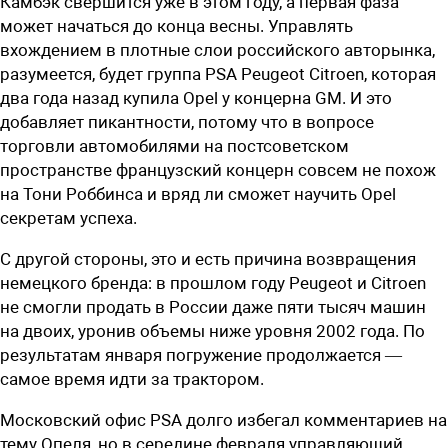
Камбэк свершится уже в этом году, а первая фаза
может начаться до конца весны. Управлять
вхождением в плотные слои российского авторынка,
разумеется, будет группа PSA Peugeot Citroen, которая
два года назад купила Opel у концерна GM. И это
добавляет пикантности, потому что в вопросе
торговли автомобилями на постсоветском
пространстве французский концерн совсем не похож
на Тони Роббинса и вряд ли сможет научить Opel
секретам успеха.
С другой стороны, это и есть причина возвращения
немецкого бренда: в прошлом году Peugeot и Citroen
не смогли продать в России даже пяти тысяч машин
на двоих, уронив объемы ниже уровня 2002 года. По
результатам января погружение продолжается —
самое время идти за трактором.
Московский офис PSA долго избегал комментариев на
тему Опеля, но в середине февраля управляющий