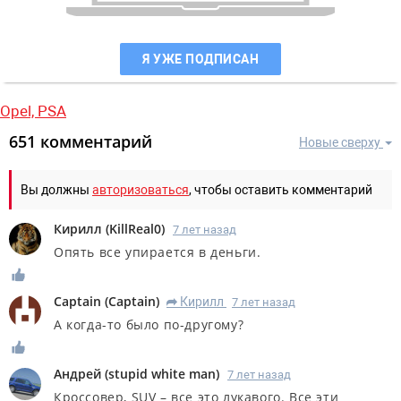
Я УЖЕ ПОДПИСАН
Opel,
PSA
651 комментарий
Новые сверху
Вы должны
авторизоваться
, чтобы оставить комментарий
Кирилл
(
KillReal0
)
7 лет назад
Опять все упирается в деньги.
Captain
(
Captain
)
Кирилл
7 лет назад
R
А когда-то было по-другому?
Андрей
(
stupid white man
)
7 лет назад
Кроссовер, SUV – все это лукавого. Все эти