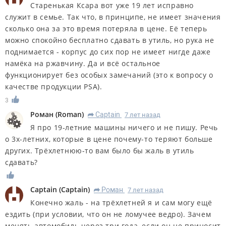
Старенькая Ксара вот уже 19 лет исправно
служит в семье. Так что, в принципе, не имеет значения
сколько она за это время потеряла в цене. Её теперь
можно спокойно бесплатно сдавать в утиль, но рука не
поднимается - корпус до сих пор не имеет нигде даже
намёка на ржавчину. Да и всё остальное
функционирует без особых замечаний (это к вопросу о
качестве продукции PSA).
3
Роман
(
Roman
)
Captain
7 лет назад
R
Я про 19-летние машины ничего и не пишу. Речь
о 3х-летних, которые в цене почему-то теряют больше
других. Трёхлетнюю-то вам было бы жаль в утиль
сдавать?
Captain
(
Captain
)
Роман
7 лет назад
R
Конечно жаль - на трёхлетней я и сам могу ещё
ездить (при условии, что он не ломучее ведро). Зачем
менять автомобиль через три года, если он не приносит