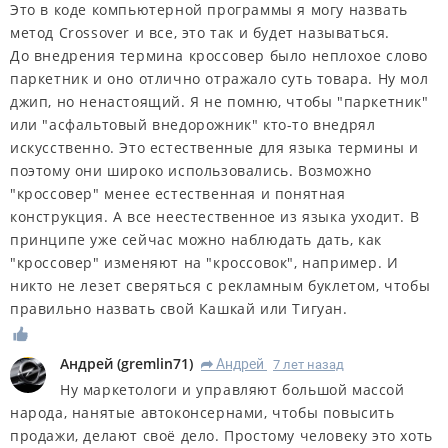
Это в коде компьютерной программы я могу назвать
метод Crossover и все, это так и будет называться.
До внедрения термина кроссовер было неплохое слово
паркетник и оно отлично отражало суть товара. Ну мол
джип, но ненастоящий. Я не помню, чтобы "паркетник"
или "асфальтовый внедорожник" кто-то внедрял
искусственно. Это естественные для языка термины и
поэтому они широко использовались. Возможно
"кроссовер" менее естественная и понятная
конструкция. А все неестественное из языка уходит. В
принципе уже сейчас можно наблюдать дать, как
"кроссовер" изменяют на "кроссовок", например. И
никто не лезет сверяться с рекламным буклетом, чтобы
правильно назвать свой Кашкай или Тигуан.
Андрей
(
gremlin71
)
Андрей
7 лет назад
R
Ну маркетологи и управляют большой массой
народа, нанятые автоконсернами, чтобы повысить
продажи, делают своё дело. Простому человеку это хоть