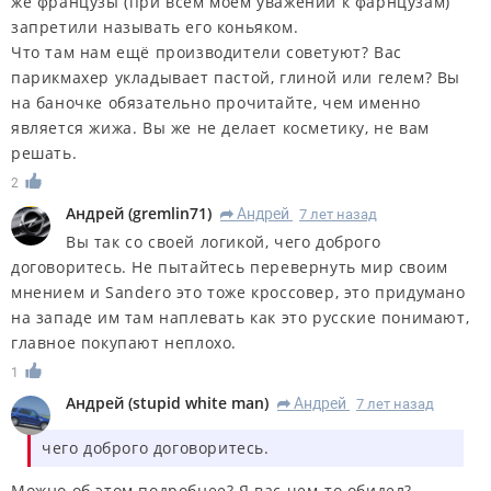
же французы (при всем моем уважении к фарнцузам)
запретили называть его коньяком.
Что там нам ещё производители советуют? Вас
парикмахер укладывает пастой, глиной или гелем? Вы
на баночке обязательно прочитайте, чем именно
является жижа. Вы же не делает косметику, не вам
решать.
2
Андрей
(
gremlin71
)
Андрей
7 лет назад
R
Вы так со своей логикой, чего доброго
договоритесь. Не пытайтесь перевернуть мир своим
мнением и Sandero это тоже кроссовер, это придумано
на западе им там наплевать как это русские понимают,
главное покупают неплохо.
1
Андрей
(
stupid white man
)
Андрей
7 лет назад
R
чего доброго договоритесь.
Можно об этом подробнее? Я вас чем-то обидел?