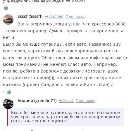
упразднили, там дармоедов не любят.
Ssssf
(
Ssssff
)
Андрей
7 лет назад
R
Вот я огорчился, когда узнал, что кроссовер 3008
- толко монопривод. Думал - прикрутят со временем, а
нет :(
Было бы меньше путаницы, если авто, названное suv,
кроссовер, паркетник было полноприводным (хоть в
качестве опции). Обвес пластиком или лифт подвески (в
моем понимании) не меняют класс авто. Например,
помню, ребята в Воронеже девятки лифтовали, даже
кенгурятник ставили)))), но их никто кроссоверами не
называл (привет Сандеро степвей и Рио х-Лайн) ;)
1
Андрей
(
gremlin71
)
Ssssf
7 лет назад
R
Было бы меньше путаницы, если авто, названное
suv, кроссовер, паркетник было полноприводным
(хоть в качестве опции).>