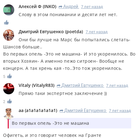
Алексей Ф
(
INKO
)
Андрей
7 лет назад
R
Слову в этом понимании и десяти лет нет.
Дмитрий Евтушенко
(
poetda
)
7 лет назад
Они бы лучше на Марс бы попытались слетать-
Шансов больше..
Во первых опель -Это не машина- И это укоренилось. Во
вторых Хозяин- А именно пежо ситроен- Вообще не
концерн. А так хрень кая -то..Это тож укоренилось.
5
Vitaly
(
VitalyR83
)
Дмитрий Евтушенко
7 лет назад
R
Прямо таки экспертное заключение ))
2
aa
(
a1a1a1a1a1a1
)
Дмитрий Евтушенко
7 лет назад
R
Во первых опель -Это не машина
Офигеть, и это говорит человек на Гранте