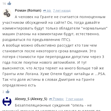
16
Роман
(
Roman
)
aa
7 лет назад
R
А человек на Гранте не считается полноценным
участником обсуждений на сайте? Ок, тогда давайте
комментировать будут только обладатели "нормальных"
машин (талоны на комментарии будут, естественно,
раздаваться по предъявлению ПТС).
А вообще можно объективно рассудит кто там чем
становится после некоторого срока владения. Это
потеря стоимости при перепродажи допустим через 3
года после покупки нового автомобиля. И тут
выясняется, что Астра теряет на много больше той же
Гранты или Логана. Хуже Опеля будут китайцы и ...PSA.
Так что доля истины в словах Дмитрия на Гранте
определенно есть
2
Alexey_S
(
Alexey_5
)
Роман
7 лет назад
R
Безаппеляционные суждения "опель - не
машина" именно от человека на гранте выглядят по-