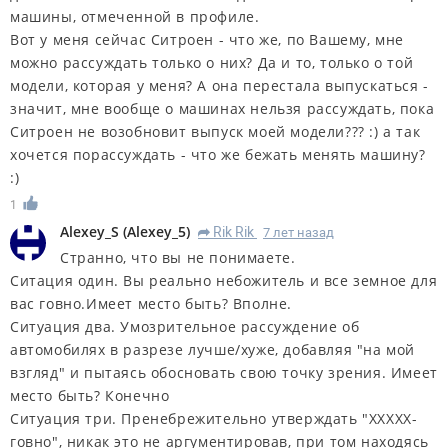
машины, отмеченной в профиле.
Вот у меня сейчас Ситроен - что же, по Вашему, мне
можно рассуждать только о них? Да и то, только о той
модели, которая у меня? А она перестала выпускаться -
значит, мне вообще о машинах нельзя рассуждать, пока
Ситроен не возобновит выпуск моей модели??? :) а так
хочется порассуждать - что же бежать менять машину?
:)
1
Alexey_S
(
Alexey_5
)
Rik Rik
7 лет назад
R
Странно, что вы не понимаете.
Ситация один. Вы реально небожитель и все земное для
вас говно.Имеет место быть? Вполне.
Ситуация два. Умозрительное рассуждение об
автомобилях в разрезе лучше/хуже, добавляя "на мой
взгляд" и пытаясь обосновать свою точку зрения. Имеет
место быть? Конечно
Ситуация три. Пренебрежительно утверждать "ХХХХХ-
говно", никак это не аргументировав, при том находясь