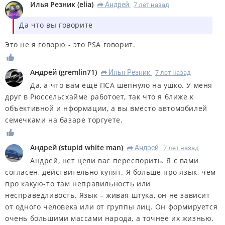
Илья Резник
(
elia
)
Андрей
7 лет назад
R
Да что вы говорите
Это не я говорю - это PSA говорит.
Андрей
(
gremlin71
)
Илья Резник
7 лет назад
R
Да, а что вам ещё ПСА шепнуло на ушко. У меня
друг в Рюссельсхайме работоет, так что я ближе к
объективной и нформации, а вы вместо автомобилей
семечками на базаре торгуете.
Андрей
(
stupid white man
)
Андрей
7 лет назад
R
Андрей, нет цели вас переспорить. Я с вами
согласен, действительно купят. Я больше про язык, чем
про какую-то там неправильность или
несправедливость. Язык – живая штука, он не зависит
от одного человека или от группы лиц. Он формируется
очень большими массами народа, а точнее их жизнью.