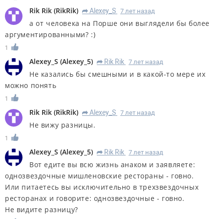
Rik Rik
(
RikRik
)
Alexey_S
7 лет назад
R
а от человека на Порше они выглядели бы более
аргументированными? :)
1
Alexey_S
(
Alexey_5
)
Rik Rik
7 лет назад
R
Не казались бы смешными и в какой-то мере их
можно понять
1
Rik Rik
(
RikRik
)
Alexey_S
7 лет назад
R
Не вижу разницы.
1
Alexey_S
(
Alexey_5
)
Rik Rik
7 лет назад
R
Вот едите вы всю жизнь анаком и заявляете:
однозвездочные мишленовские рестораны - говно.
Или питаетесь вы исключительно в трехзвездочных
ресторанах и говорите: однозвездочные - говно.
Не видите разницу?