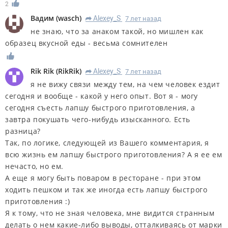
2
Вадим
(
wasch
)
Alexey_S
7 лет назад
R
не знаю, что за анаком такой, но мишлен как
образец вкусной еды - весьма сомнителен
Rik Rik
(
RikRik
)
Alexey_S
7 лет назад
R
я не вижу связи между тем, на чем человек ездит
сегодня и вообще - какой у него опыт. Вот я - могу
сегодня съесть лапшу быстрого приготовления, а
завтра покушать чего-нибудь изысканного. Есть
разница?
Так, по логике, следующей из Вашего комментария, я
всю жизнь ем лапшу быстрого приготовления? А я ее ем
нечасто, но ем.
А еще я могу быть поваром в ресторане - при этом
ходить пешком и так же иногда есть лапшу быстрого
приготовления :)
Я к тому, что не зная человека, мне видится странным
делать о нем какие-либо выводы, отталкиваясь от марки