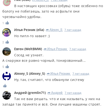
R
В настоящих кроссовках (обувь) тоже особенно по
болоту не побегаешь, зато на асфальте они
чрезвычайно удобны.
1
Илья Резник
(
elia
)
Alexey_S
7 лет назад
R
Но пипл-то хавает ;)
2
Евген
(
WeltBMW
)
Илья Резник
7 лет назад
R
Сосед не узнает.
А снаружи все равно чорный, тонированный...
5
Alexey_S
(
Alexey_5
)
Илья Резник
7 лет назад
R
Ну, так, считают, что обманули систему
Андрей
(
gremlin71
)
Андрей
7 лет назад
R
Так не вам решать. что и как называть, у них на
западе так принято и всё. Они лучшие машины строят.