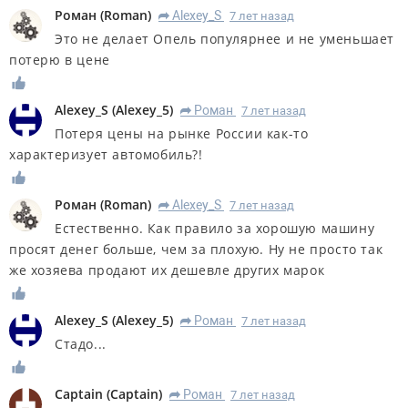
Роман
(
Roman
)
Alexey_S
7 лет назад
R
Это не делает Опель популярнее и не уменьшает
потерю в цене
Alexey_S
(
Alexey_5
)
Роман
7 лет назад
R
Потеря цены на рынке России как-то
характеризует автомобиль?!
Роман
(
Roman
)
Alexey_S
7 лет назад
R
Естественно. Как правило за хорошую машину
просят денег больше, чем за плохую. Ну не просто так
же хозяева продают их дешевле других марок
Alexey_S
(
Alexey_5
)
Роман
7 лет назад
R
Стадо...
Captain
(
Captain
)
Роман
7 лет назад
R