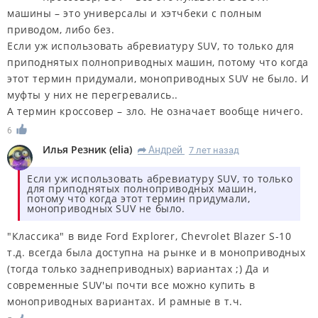
машины – это универсалы и хэтчбеки с полным
приводом, либо без.
Если уж использовать абревиатуру SUV, то только для
приподнятых полноприводных машин, потому что когда
этот термин придумали, моноприводных SUV не было. И
муфты у них не перегревались..
А термин кроссовер – зло. Не означает вообще ничего.
6
Илья Резник
(
elia
)
Андрей
7 лет назад
R
Если уж использовать абревиатуру SUV, то только
для приподнятых полноприводных машин,
потому что когда этот термин придумали,
моноприводных SUV не было.
"Классика" в виде Ford Explorer, Chevrolet Blazer S-10
т.д. всегда была доступна на рынке и в моноприводных
(тогда только заднеприводных) вариантах ;) Да и
современные SUV'ы почти все можно купить в
моноприводных вариантах. И рамные в т.ч.