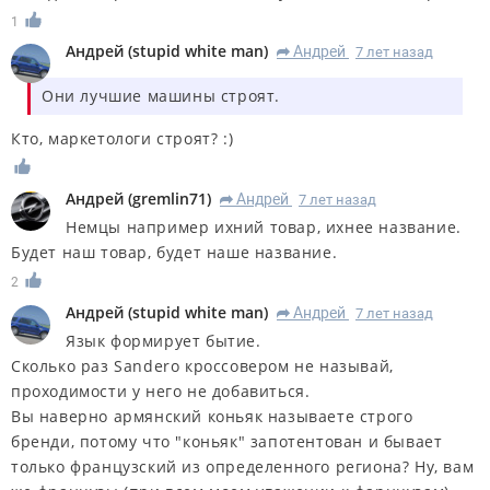
1
Андрей
(
stupid white man
)
Андрей
7 лет назад
R
Они лучшие машины строят.
Кто, маркетологи строят? :)
Андрей
(
gremlin71
)
Андрей
7 лет назад
R
Немцы например ихний товар, ихнее название.
Будет наш товар, будет наше название.
2
Андрей
(
stupid white man
)
Андрей
7 лет назад
R
Язык формирует бытие.
Сколько раз Sandero кроссовером не называй,
проходимости у него не добавиться.
Вы наверно армянский коньяк называете строго
бренди, потому что "коньяк" запотентован и бывает
только французский из определенного региона? Ну, вам