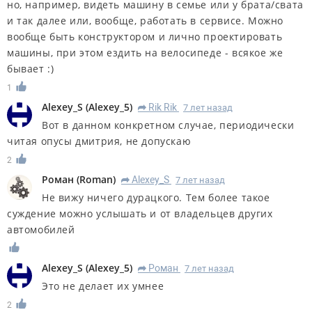
но, например, видеть машину в семье или у брата/свата
и так далее или, вообще, работать в сервисе. Можно
вообще быть конструктором и лично проектировать
машины, при этом ездить на велосипеде - всякое же
бывает :)
1
Alexey_S
(
Alexey_5
)
Rik Rik
7 лет назад
R
Вот в данном конкретном случае, периодически
читая опусы дмитрия, не допускаю
2
Роман
(
Roman
)
Alexey_S
7 лет назад
R
Не вижу ничего дурацкого. Тем более такое
суждение можно услышать и от владельцев других
автомобилей
Alexey_S
(
Alexey_5
)
Роман
7 лет назад
R
Это не делает их умнее
2