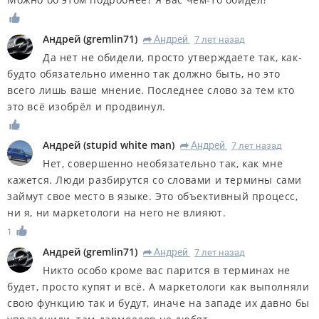
Андрей
(
gremlin71
)
Андрей
7 лет назад
R
Да нет не обидели, просто утверждаете так, как-
будто обязательно именно так должно быть, но это
всего лишь ваше мнение. Последнее слово за тем кто
это всё изобрёл и продвинул.
Андрей
(
stupid white man
)
Андрей
7 лет назад
R
Нет, совершенно необязательно так, как мне
кажется. Люди разбирутся со словами и термины сами
займут свое место в языке. Это объективный процесс,
ни я, ни маркетологи на него не влияют.
1
Андрей
(
gremlin71
)
Андрей
7 лет назад
R
Никто особо кроме вас парится в терминах не
будет, просто купят и всё. А маркетологи как выполняли
свою функцию так и будут, иначе на западе их давно бы