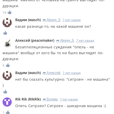
дурацки.
14
Вадим
(
wasch
)
Alexey_S
7 лет назад
R
какая разница-то, на какой машине он?
Алексей
(
peacemaker
)
Alexey_S
7 лет назад
R
Безаппеляционные суждения "опель - не
машина" вообще от кого бы то ни было выглядят по-
дурацки.
9
Вадим
(
wasch
)
Алексей
7 лет назад
R
нет бы сказать культурно: "ситроен - не машина"
)
Rik Rik
(
RikRik
)
Вадим
7 лет назад
R
Опять Ситроен? Ситроен - шикарная машина :)
1