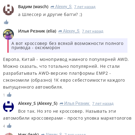
Вадим
(
wasch
)
Alexey_S
7 лет назад
R
а Шлессер и другие багги? ;)
Илья Резник
(
elia
)
Alexey_S
7 лет назад
R
А вот кроссовер без всякой возможности полного
привода - оксюморон
Европа, Китай - монопривод намного популярней AWD.
Можно сказать, что тотально популярней. Не стали
разрабатывать AWD-версию платформы EMP2 -
сэкономили (образно) 1К евро себестоимости каждого
выпущенного автомобиля.
1
Alexey_S
(
Alexey_5
)
Илья Резник
7 лет назад
R
Все так. Но это не кроссовер. Называть эти
автомобили кроссоверами - просто уловка маркетологов
4
Ник
(
leak
)
Alexey_S
7 лет назад