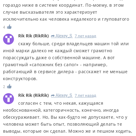
гораздо ниже в системе координат. По-моему, в этом
случае высказывателя это характеризует
исключительно как человека недалекого и глуповатого
4
Rik Rik
(
RikRik
)
Alexey_S
7 лет назад
R
скажу больше, среди владельцев машин той или
иной марки далеко не каждый сможет грамотно
порассуждать даже о собственной машине. А вот
грамотный «сапожник без сапог» - например,
работающий в сервисе дилера - расскажет не меньше
конструкторов.
2
Rik Rik
(
RikRik
)
Alexey_S
7 лет назад
R
согласен с тем, что некая, кажущаяся
необоснованной, категоричность, конечно, иногда
обескураживает. Но, Вы как-будто не допускаете, что у
человека может быть опыт, позволяющий делать те
выводы, которые он сделал. Можно же и пешком ходить,