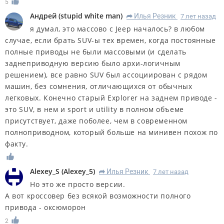
5
Андрей
(
stupid white man
)
Илья Резник
7 лет назад
R
я думал, это массово с Jeep началось? в любом
случае, если брать SUV-ы тех времен, когда постоянные
полные приводы не были массовыми (и сделать
заднеприводную версию было архи-логичным
решением), все равно SUV был ассоциирован с рядом
машин, без сомнения, отличающихся от обычных
легковых. Конечно старый Explorer на заднем приводе -
это SUV, в нем и sport и utility в полном объеме
присутствует, даже поболее, чем в современном
полноприводном, который больше на минивен похож по
факту.
Alexey_S
(
Alexey_5
)
Илья Резник
7 лет назад
R
Но это же просто версии.
А вот кроссовер без всякой возможности полного
привода - оксюморон
2