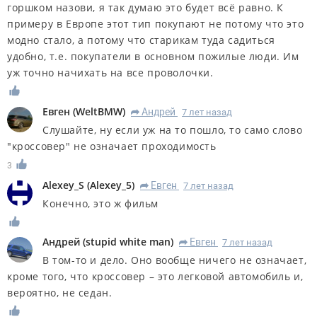
горшком назови, я так думаю это будет всё равно. К
примеру в Европе этот тип покупают не потому что это
модно стало, а потому что старикам туда садиться
удобно, т.е. покупатели в основном пожилые люди. Им
уж точно начихать на все проволочки.
Евген
(
WeltBMW
)
Андрей
7 лет назад
R
Слушайте, ну если уж на то пошло, то само слово
"кроссовер" не означает проходимость
3
Alexey_S
(
Alexey_5
)
Евген
7 лет назад
R
Конечно, это ж фильм
Андрей
(
stupid white man
)
Евген
7 лет назад
R
В том-то и дело. Оно вообще ничего не означает,
кроме того, что кроссовер – это легковой автомобиль и,
вероятно, не седан.