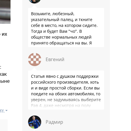
Возьмите, любезный,
указательный палец, и ткните
себе в место, на котором сидите.
Тогда и будет Вам "чо". В
 их
обществе нормальных людей
принято обращаться на вы. Я
понятно объясняю?
Евгений
:
как
Статья явно с душком поддержки
ныне
российского производителя, хоть
и и виде простой сборки. Если вы
поедите на обоих автомобилях, то
уверен, не задумываясь выберите
Рав 4, даже несмотря на полу
ху
мертвый мотор. …
Радмир