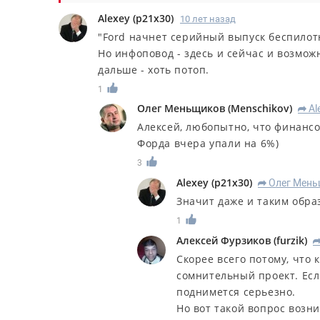
Alexey
(
p21x30
)
10 лет назад
"Ford начнет серийный выпуск беспилотни
Но инфоповод - здесь и сейчас и возмож
дальше - хоть потоп.
1
Олег Меньщиков
(
Menschikov
)
Al
R
Алексей, любопытно, что финансо
Форда вчера упали на 6%)
3
Alexey
(
p21x30
)
Олег Мен
R
Значит даже и таким обра
1
Алексей Фурзиков
(
furzik
)
Скорее всего потому, что
сомнительный проект. Есл
поднимется серьезно.
Но вот такой вопрос возни