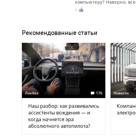
компьютеру? Наверно, все-
1
Рекомендованные статьи
Ликбез
176
Новости
Наш разбор: как развивались
Компани
ассистенты вождения — и
электр
когда начнется эра
абсолютного автопилота?