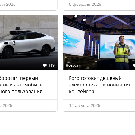
ля 2026
5 февраля 2026
119
Новости
Robocar: первый
Ford готовит дешевый
отный автомобиль
электропикап и новый тип
ного пользования
конвейера
а 2025
14 августа 2025