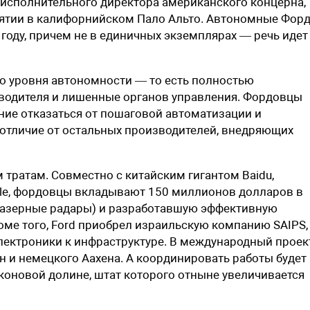
 исполнительного директора американского концерна,
иятии в калифорнийском Пало Альто. Автономные Фор
году, причем не в единичных экземплярах — речь идет
о уровня автономности — то есть полностью
водителя и лишенные органов управления. Фордовцы
ение отказаться от пошаговой автоматизации и
 отличие от остальных производителей, внедряющих
м тратам. Совместно с китайским гигантом Baidu,
le, фордовцы вкладывают 150 миллионов долларов в
лазерные радары) и разработавшую эффективную
оме того, Ford приобрел израильскую компанию SAIPS,
ектроники к инфраструктуре. В международный проек
 и немецкого Аахена. А координировать работы будет
коновой долине, штат которого отныне увеличивается