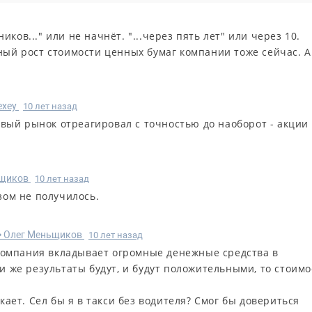
ков..." или не начнёт. "...через пять лет" или через 10.
ный рост стоимости ценных бумаг компании тоже сейчас. А
exey
10 лет назад
вый рынок отреагировал с точностью до наоборот - акции
ьщиков
10 лет назад
зом не получилось.
Олег Меньщиков
10 лет назад
R
 компания вкладывает огромные денежные средства в
и же результаты будут, и будут положительными, то стоимо
кает. Сел бы я в такси без водителя? Смог бы довериться