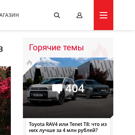
АГАЗИН
s
з
Горячие темы
404
Toyota RAV4 или Tenet T8: что из
них лучше за 4 млн рублей?