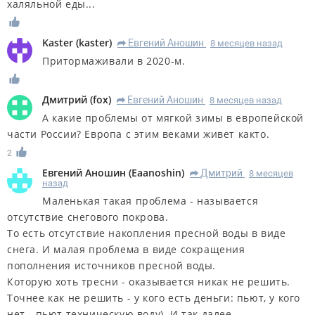
халяльной еды...
Kaster
(
kaster
)
Евгений Аношин
8 месяцев назад
R
Притормаживали в 2020-м.
Дмитрий
(
fox
)
Евгений Аношин
8 месяцев назад
R
А какие проблемы от мягкой зимы в европейской
части России? Европа с этим веками живет както.
2
Евгений Аношин
(
Eaanoshin
)
Дмитрий
8 месяцев
R
назад
Маленькая такая проблема - называется
отсутствие снегового покрова.
То есть отсутствие накопления пресной воды в виде
снега. И малая проблема в виде сокращения
пополнения источников пресной воды.
Которую хоть тресни - оказывается никак не решить.
Точнее как не решить - у кого есть деньги: пьют, у кого
нет - пьют техническую воду). И так далее.