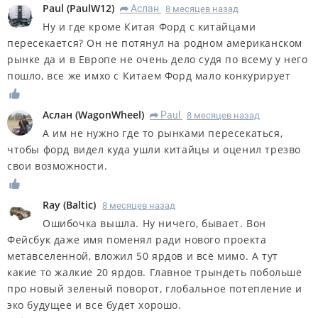
Paul
(
PaulW12
)
Аслан
8 месяцев назад
R
Ну и где кроме Китая Форд с китайцами
пересекается? Он не потянул на родном американском
рынке да и в Европе не очень дело судя по всему у него
пошло, все же имхо с Китаем Форд мало конкурирует
Аслан
(
WagonWheel
)
Paul
8 месяцев назад
R
А им не нужно где то рынками пересекаться,
чтобы форд видел куда ушли китайцы и оценил трезво
свои возможности.
Ray
(
Baltic
)
8 месяцев назад
Ошибочка вышла. Ну ничего, бывает. Вон
Фейсбук даже имя поменял ради нового проекта
метавселенной, вложил 50 ярдов и всё мимо. А тут
какие то жалкие 20 ярдов. Главное трындеть побольше
про новый зеленый поворот, глобальное потепление и
эко будущее и все будет хорошо.