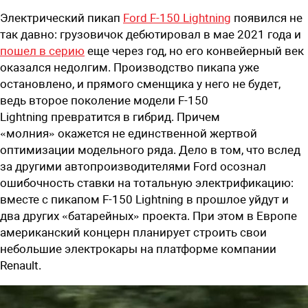
Электрический пикап
Ford
F
-150
Lightning
появился не
так давно: грузовичок дебютировал в мае 2021 года и
пошел в серию
еще через год, но его конвейерный век
оказался недолгим. Производство пикапа уже
остановлено, и прямого сменщика у него не будет,
ведь второе поколение модели
F
-150
Lightning
превратится в гибрид. Причем
«молния»
окажется не единственной жертвой
оптимизации модельного ряда. Дело в том, что вслед
за другими автопроизводителями
Ford
осознал
ошибочность ставки на тотальную электрификацию:
вместе с пикапом
F
-150
Lightning
в прошлое уйдут и
два других «батарейных» проекта. При этом в Европе
американский концерн планирует строить свои
небольшие электрокары на платформе компании
Renault
.