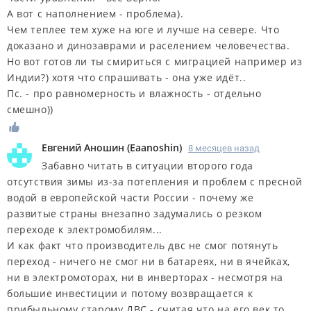
А вот с наполнением - проблема).
Чем теплее тем хуже на юге и лучше на севере. Что
доказано и динозаврами и раселением человечества.
Но вот готов ли ты смириться с миграцией например из
Индии?) хотя что спрашивать - она уже идёт..
Пс. - про равномерность и влажность - отдельно
смешно))
Евгений Аношин
(
Eaanoshin
)
8 месяцев назад
Забавно читать в ситуации второго года
отсутствия зимы из-за потепления и проблем с пресной
водой в европейской части России - почему же
развитые страны внезапно задумались о резком
переходе к электромобилям...
И как факт что производитель двс не смог потянуть
переход - ничего не смог ни в батареях, ни в ячейках,
ни в электромоторах, ни в инверторах - несмотря на
большие инвестиции и потому возвращается к
прибыльному старому ДВС - считая что на его век то