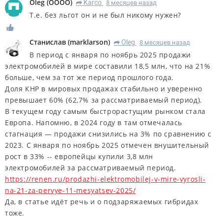
Oleg
(
OOOO
)
Karco
8 месяцев назад
R
Т.е. без льгот он и не был никому нужен?
Станислав
(
marklarson
)
Oleg
8 месяцев назад
R
В период с января по ноябрь 2025 продажи
электромобилей в мире составили 18,5 млн, что на 21%
больше, чем за тот же период прошлого года.
Доля КНР в мировых продажах стабильно и уверенно
превышает 60% (62,7% за рассматриваемый период).
В текущем году самым быстрорастущим рынком стала
Европа. Напомню, в 2024 году в там отмечалась
стагнация — продажи снизились на 3% по сравнению с
2023. С января по ноябрь 2025 отмечен внушительный
рост в 33% -- европейцы купили 3,8 млн
электромобилей за рассматриваемый период.
https://renen.ru/prodazhi-elektromobilej-v-mire-vyrosli-
na-21-za-pervye-11-mesyatsev-2025/
Да, в статье идёт речь и о подзаряжаемых гибридах
тоже.