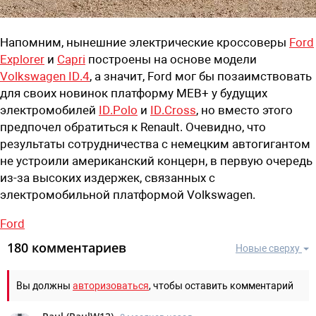
Напомним,
нынешн
ие
электрические
к
россоверы
Ford
Explorer
и
Capri
построены на основе модели
Volkswagen
ID
.4
, а значит,
Ford
мог бы позаимствовать
для своих новинок платформу
MEB
+
у будущих
электромобилей
ID
.
Polo
и
ID
.
Cross
, но вместо этого
предпочел обратиться к Renault. Очевидно, что
результаты сотрудничества с немецким автогигантом
не устроили американский концерн, в первую очередь
из-за высоких издержек, связанных с
электромобильной платформой Volkswagen.
Ford
180 комментариев
Новые сверху
Вы должны
авторизоваться
, чтобы оставить комментарий