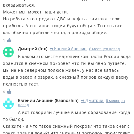
вкладываться.
Может мы, может наши дети.
Но ребята что продают ДВС и нефть - считают свою
прибыль. А вот инвестиции будут общие. То есть все
как обычно прибыль чья та, а расходы общие.
1
Дмитрий
(
fox
)
Евгений Аношин
8 месяцев назад
R
В каком это месте европейской части России вода
хранится в снежном покрове? Что ты вы явно путаете,
мы не на северном полюсе живем, у нас все запасы
воды в реках и озерах, а снежный покров каждую весну
полностью тает.
5
Евгений Аношин
(
Eaanoshin
)
Дмитрий
8 месяцев
R
назад
А вот говорили лучшее в мире образование когда
то было)).
Скажите - а что такое снежный покров? Что такое снег с
точки зрения воды?) что снежным покровом происходит