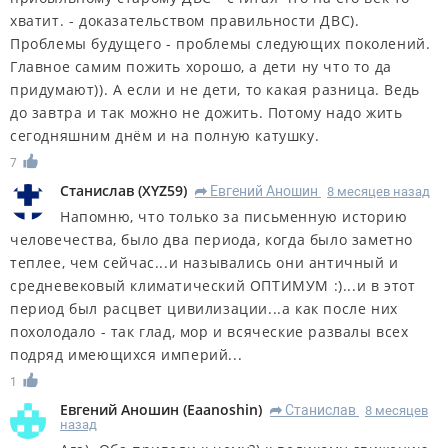
хватит. - доказательством правильности ДВС).
Проблемы будущего - проблемы следующих поколений.
Главное самим пожить хорошо, а дети ну что то да
придумают)). А если и не дети, то какая разница. Ведь
до завтра и так можно не дожить. Потому надо жить
сегодняшним днём и на полную катушку.
7
Станислав
(
XYZ59
)
Евгений Аношин
8 месяцев назад
R
Напомню, что только за письменную историю
человечества, было два периода, когда было заметно
теплее, чем сейчас...и назывались они античный и
средневековый климатический ОПТИМУМ :)...и в этот
период был расцвет цивилизации...а как после них
похолодало - так глад, мор и всяческие развалы всех
подряд имеющихся империй...
1
Евгений Аношин
(
Eaanoshin
)
Станислав
8 месяцев
R
назад