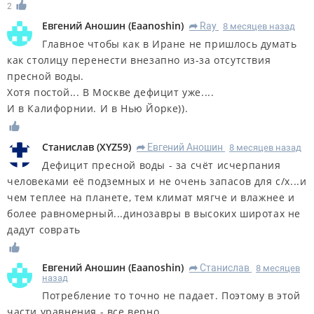
2
Евгений Аношин
(
Eaanoshin
)
Ray
8 месяцев назад
R
Главное чтобы как в Иране не пришлось думать
как столицу перенести внезапно из-за отсутствия
пресной воды.
Хотя постой... В Москве дефицит уже....
И в Калифорнии. И в Нью Йорке)).
Станислав
(
XYZ59
)
Евгений Аношин
8 месяцев назад
R
Дефицит пресной воды - за счёт исчерпания
человеками её подземных и не очень запасов для с/х...и
чем теплее на планете, тем климат мягче и влажнее и
более равномерный...динозавры в высоких широтах не
дадут соврать
Евгений Аношин
(
Eaanoshin
)
Станислав
8 месяцев
R
назад
Потребление то точно не падает. Поэтому в этой
части уравнения - все верно.