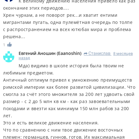
К великому движению населения привело как раз
окончание этих периодов....
Хрен чуркам, а не поворот рек...и хватит ентими
мигрантами пугать, одна пулемётная очередь по толпе
с распространением на всех ютюбах мира и проблема
решена...
1
Евгений Аношин
(
Eaanoshin
)
Станислав
8 месяцев
R
назад
Мда) видимо в школе история была твоим не
любимым предметом.
Античный оптимум привел к умножению преимуществ
римской империи как более развитой цивилизации. Что
смогла за счёт этого множителя за 200 лет удвоить свой
размер - с 2 до 5 млн кв км - как раз завоевательными
походами и ввезти как минимум 150 млн рабов за 200
лет.
Это и есть великое движение населения.
Что по сравнению с ним твое движение восточных
племен: германцев, гуннов, готов. Их максимальная