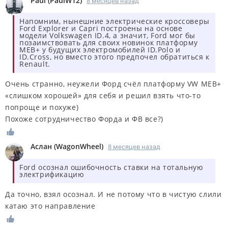
Paul
(
PaulW12
)
8 месяцев назад
Напомним, нынешние электрические кроссоверы
Ford Explorer и Capri построены на основе
модели Volkswagen ID.4, а значит, Ford мог бы
позаимствовать для своих новинок платформу
MEB+ у будущих электромобилей ID.Polo и
ID.Cross, но вместо этого предпочел обратиться к
Renault.
Очень странно, неужели Форд счёл платформу VW MEB+
«слишком хорошей» для себя и решил взять что-то
попроще и похуже)
Похоже сотрудничество Форда и ФВ все?)
Аслан
(
WagonWheel
)
8 месяцев назад
Ford осознал ошибочность ставки на тотальную
электрификацию
Да точно, взял осознал. И не потому что в чистую слили
катаю это направление