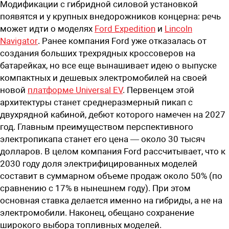
М
одификации с гибридной силовой установкой
появятся и у крупных внедорожников концерна: речь
может идти о моделях
Ford
Expedition
и
Lincoln
Navigator
. Ранее компания
Ford
уже отказалась от
создания больших трехрядных кроссоверов на
батарейках, но все еще вынашивает идею о выпуске
компактных и дешевых электромобилей на своей
новой
платформе Universal EV
. Первенцем этой
архитектуры станет среднеразмерный пикап с
двухрядной кабиной, дебют которого намечен на 2027
год. Главным преимуществом перспективного
электропикапа станет его цена — около 30 тысяч
долларов. В целом компания
Ford
рассчитывает, что к
2030 году доля электрифицированных моделей
составит в суммарном объеме продаж около 50% (по
сравнению с 17% в нынешнем году). При этом
основная ставка делается именно на гибриды, а не на
электромобили. Наконец, обещано сохранение
широкого выбора топливных моделей.