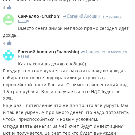
4
Санчелло
(
Crushon
)
Евгений Аношин
8 месяцев
R
назад
Вместо снега зимой неплохо прямо сегодня идет
дождь.
4
Евгений Аношин
(
Eaanoshin
)
Санчелло
8 месяцев
R
назад
Как накопишь дождь сообщи)).
Государство тоже думает как накопить воду из дождя -
собирается новые водохранилища строить в
европейской части России. Стоимость инвестиций под
1,5 трлн рублей. Вот и получается что НДС будет не
22%.
Ещё раз - потепление это не про то что все умрут). Мы
и так все умрем. А про много денег что надо потратить
чтобы приспособиться к новым условиям.
Откуда взять деньги? За чей счёт будут инвестиции?
Вот и получается. За счёт тех кто будет вынужден