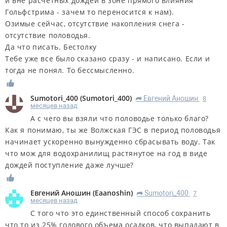
и вне расчетных дождей в зоне прямого влияния
Гольфстрима - зачем то переносится к нам).
Озимые сейчас, отсутствие накопления снега -
отсутствие половодья.
Да что писать. Бестолку
Тебе уже все было сказано сразу - и написано. Если и
тогда не понял. То бессмысленно.
Sumotori_400
(
Sumotori_400
)
Евгений Аношин
8
R
месяцев назад
А с чего вы взяли что половодье только благо?
Как я понимаю, ты же Волжская ГЭС в период половодья
начинает ускоренно вынужденно сбрасывать воду. Так
что мож для водохранилищ растянутое на год в виде
дождей поступление даже лучше?
Евгений Аношин
(
Eaanoshin
)
Sumotori_400
7
R
месяцев назад
С того что это единственный способ сохранить
что то из 25% годового объема осадков, что выпадают в