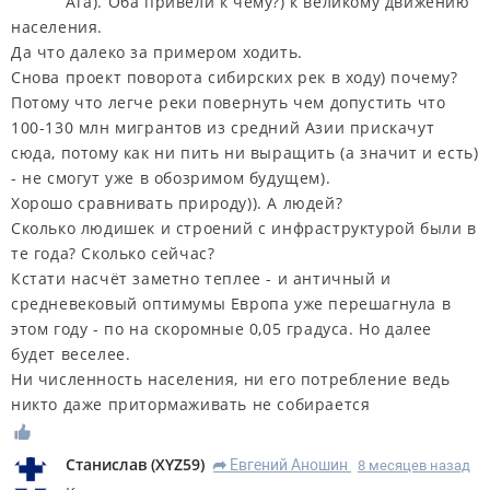
Ага). Оба привели к чему?) к великому движению
населения.
Да что далеко за примером ходить.
Снова проект поворота сибирских рек в ходу) почему?
Потому что легче реки повернуть чем допустить что
100-130 млн мигрантов из средний Азии прискачут
сюда, потому как ни пить ни выращить (а значит и есть)
- не смогут уже в обозримом будущем).
Хорошо сравнивать природу)). А людей?
Сколько людишек и строений с инфраструктурой были в
те года? Сколько сейчас?
Кстати насчёт заметно теплее - и античный и
средневековый оптимумы Европа уже перешагнула в
этом году - по на скоромные 0,05 градуса. Но далее
будет веселее.
Ни численность населения, ни его потребление ведь
никто даже притормаживать не собирается
Станислав
(
XYZ59
)
Евгений Аношин
8 месяцев назад
R