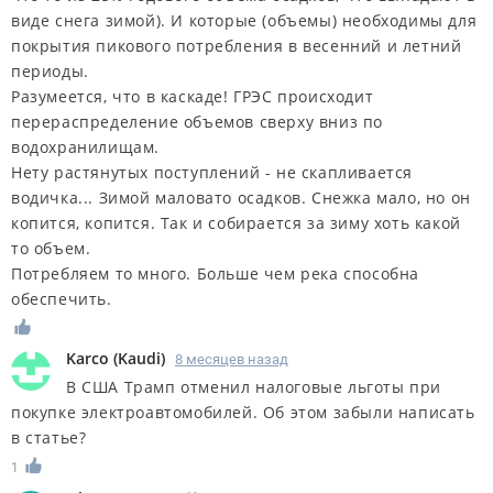
виде снега зимой). И которые (объемы) необходимы для
покрытия пикового потребления в весенний и летний
периоды.
Разумеется, что в каскаде! ГРЭС происходит
перераспределение объемов сверху вниз по
водохранилищам.
Нету растянутых поступлений - не скапливается
водичка... Зимой маловато осадков. Снежка мало, но он
копится, копится. Так и собирается за зиму хоть какой
то объем.
Потребляем то много. Больше чем река способна
обеспечить.
Karco
(
Kaudi
)
8 месяцев назад
В США Трамп отменил налоговые льготы при
покупке электроавтомобилей. Об этом забыли написать
в статье?
1