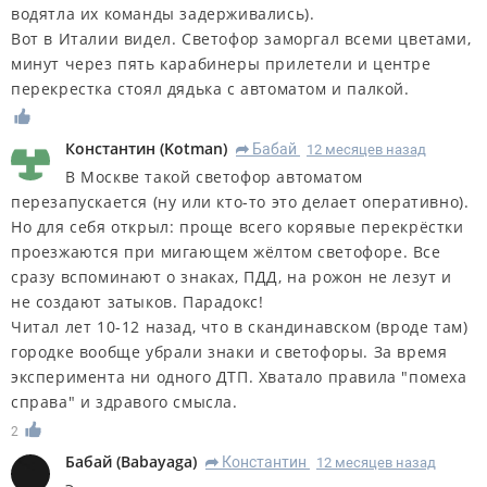
водятла их команды задерживались).
Вот в Италии видел. Светофор заморгал всеми цветами,
минут через пять карабинеры прилетели и центре
перекрестка стоял дядька с автоматом и палкой.
Константин
(
Kotman
)
Бабай
12 месяцев назад
R
В Москве такой светофор автоматом
перезапускается (ну или кто-то это делает оперативно).
Но для себя открыл: проще всего корявые перекрёстки
проезжаются при мигающем жёлтом светофоре. Все
сразу вспоминают о знаках, ПДД, на рожон не лезут и
не создают затыков. Парадокс!
Читал лет 10-12 назад, что в скандинавском (вроде там)
городке вообще убрали знаки и светофоры. За время
эксперимента ни одного ДТП. Хватало правила "помеха
справа" и здравого смысла.
2
Бабай
(
Babayaga
)
Константин
12 месяцев назад
R