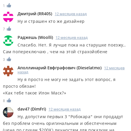
1
Дмитрий
(
RR405
)
12 месяцев назад
Ну и страшен кто же дизайнер
7
Раджешь
(
Woolli
)
12 месяцев назад
Спасибо. Нет. Я лучше пока на старушке поезжу,.
Сам попереключаю , чем на этой страхойобене
3
Аполлинарий Евфграфович
(
Dieselatmo
)
12 месяцев
назад
Ну я просто не могу не задать этот вопрос, я
просто обязан!
«Как тебе такое Илон Маск?»
8
dav47
(
DimFri
)
12 месяцев назад
Ну, допустим первых 3 "Робокара" они продадут
без проблем очень оригинальным и обеспеченным
(цена по слухам $200К) личностям для показухи на