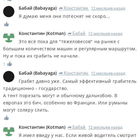
Бабай
(
Babayaga
)
Константин
12 месяцев назад
R
Я думаю меня они потеснят не скоро...
Константин
(
Kotman
)
Бабай
12 месяцев назад
R
Это всё пока для "тяжеловесов" на рынке с
большим количеством машин и регулярным маршрутом.
Ну и пока их грабить не начали.
1
Бабай
(
Babayaga
)
Константин
12 месяцев назад
R
Грабят давно уже. Самый эффективный грабитель
традиционно - государство.
А тент порезать могут и обычному дальнобою. В
европах это бич, особенно во Франции. Или румыны
могут соляру слить.
Константин
(
Kotman
)
Бабай
12 месяцев назад
R
Я имел ввиду у нас. Если живой водитель смотрит