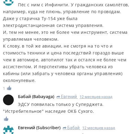
Пёс с ним с Инфинити. У гражданских самолётов,
например, куда не плюнь, управление по проводам.
Даже у старичка Ту-154 уже была
электродистанционная система управления.
И, тем не менее, это не более чем инструмент, система
управляемая человеком.
К слову, в той же авиации, не смотря на то что и
стоимость техники и цена последствий гораздо выше
чем в автомире, автопилот так и остался не более чем
ассистентом. И перспективы убрать человека из
кабины (или забрать у человека органы управления)
околонулевые.
1
Бабай
(
Babayaga
)
Евгений
12 месяцев назад
R
ЭДСУ появилась только у Суперджета.
"Истребительное" наследие ОКБ Сухого.
Евгений
(
Subscriber
)
Бабай
12 месяцев назад
R