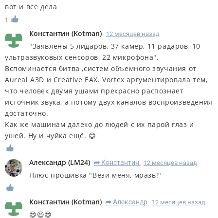
вот и все дела
1
Константин
(
Kotman
)
12 месяцев назад
"Заявлены 5 лидаров, 37 камер, 11 радаров, 10
ультразвуковых сенсоров, 22 микрофона".
Вспоминается битва ,систем объемного звучания от
Aureal A3D и Creative EAX. Vortex аргументировала тем,
что человек двумя ушами прекрасно распознает
источник звука, а потому двух каналов воспроизведения
достаточно.
Как же машинам далеко до людей с их парой глаз и
ушей. Ну и чуйка ещё. 😄
Александр
(
LM24
)
Константин
12 месяцев назад
R
Плюс прошивка "Вези меня, мразь!"
Константин
(
Kotman
)
Александр
12 месяцев назад
R
😄😄😄