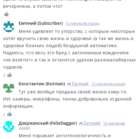
вечеринках, а потом что?
Евгений
(
Subscriber
)
12 месяцев назад
Меня удивляет то упорство, с которым некоторые
хотят вручить свою жизнь и здоровье (а так же жизнь и
здоровье близких людей) бездушной автоматике.
Надеюсь, что весь это бред с автономным вождением
«не взлетит» и так и останется уделом разнокалиберных
чудиков.
3
Константин
(
Kotman
)
Евгений
12 месяцев назад
R
Тут уже вообще продажа своей жизни кому-то:
ИИ, камеры, микрофоны, тонны добровольно отданной
информации.
2
Дзержинский
(
FelixDagger
)
Евгений
12 месяцев
R
назад
Меня поражает антитехнологичность и