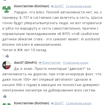
Константин
(
Kotman
)
dav47
12 месяцев назад
R
Пардон, что влез. Полной автономности нет, но, к
примеру, Б-737 в состоянии сам взлететь и сесть. Шасси
точно будут убирать/выпускать люди, но вот оторваться
и уйти по маршруту и сесть самостоятельно, причем с
нормальным прикладыванием об ВПП, чтоб сработали
датчики обжатия стоек - это самолёт может. И autoland
вполне легален в авиакомпаниях.
Читал в ЖЖ лет 10 назад.
1
dav47
(
DimFri
)
Константин
12 месяцев назад
R
Да, я знаю. Просто некоторые "двигают" за
автономность на дорогах, при этом игнорируя факт, что
даже после 100+ лет (первый автопилот сделали в
начале 900-х годов) в авиации не полностью доверяют
электронике несмотря на дублирование всех систем.
Константин
(
Kotman
)
dav47
12 месяцев назад
R