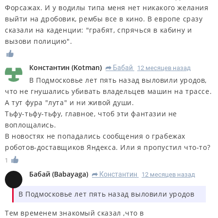
Форсажах. И у водилы типа меня нет никакого желания
выйти на дробовик, рембы все в кино. В европе сразу
сказали на каденции: "грабят, спрячься в кабину и
вызови полицию".
Константин
(
Kotman
)
Бабай
12 месяцев назад
R
В Подмосковье лет пять назад выловили уродов,
что не гнушались убивать владельцев машин на трассе.
А тут фура "лута" и ни живой души.
Тьфу-тьфу-тьфу, главное, чтоб эти фантазии не
воплощались.
В новостях не попадались сообщения о грабежах
роботов-доставщиков Яндекса. Или я пропустил что-то?
1
Бабай
(
Babayaga
)
Константин
12 месяцев назад
R
В Подмосковье лет пять назад выловили уродов
Тем временем знакомый сказал ,что в