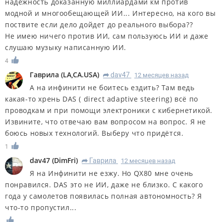
надежность доказанную миллиардами км против
модной и многообещающей ИИ... Интересно, на кого вы
поствите если дело дойдет до реального выбора??
Не имею ничего против ИИ, сам пользуюсь ИИ и даже
слушаю музыку написанную ИИ.
4
Гаврила
(
LA,CA.USA
)
dav47
12 месяцев назад
R
А на инфинити не боитесь ездить? Там ведь
какая-то хрень DAS ( direct adaptive steering) всё по
проводкам и при помощи электроники с кибернетикой.
Извините, что отвечаю вам вопросом на вопрос. Я не
боюсь новых технологий. Выберу что придётся.
1
dav47
(
DimFri
)
Гаврила
12 месяцев назад
R
Я на Инфинити не езжу. Но QX80 мне очень
понравился. DAS это не ИИ, даже не близко. С какого
года у самолетов появилась полная автономность? Я
что-то пропустил...