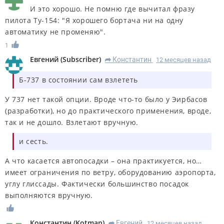
И это хорошо. Не помню где вычитал фразу
пилота Ту-154: "Я хорошего бортача ни на одну
автоматику не променяю".
1
Евгений
(
Subscriber
)
Константин
12 месяцев назад
R
Б-737 в состоянии сам взлететь
У 737 нет такой опции. Вроде что-то было у Эирбасов
(разработки), но до практического применения, вроде,
так и не дошло. Взлетают вручную.
и сесть.
А что касается автопосадки – она практикуется, но…
имеет ограничения по ветру, оборудованию аэропорта,
углу глиссады. Фактически большинство посадок
выполняются вручную.
Константин
(
Kotman
)
Евгений
12 месяцев назад
R