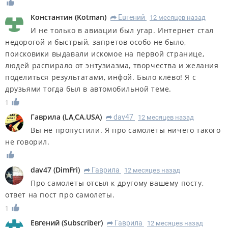
Константин
(
Kotman
)
Евгений
12 месяцев назад
R
И не только в авиации был угар. Интернет стал
недорогой и быстрый, запретов особо не было,
поисковики выдавали искомое на первой странице,
людей распирало от энтузиазма, творчества и желания
поделиться результатами, инфой. Было клёво! Я с
друзьями тогда был в автомобильной теме.
1
Гаврила
(
LA,CA.USA
)
dav47
12 месяцев назад
R
Вы не пропустили. Я про самолёты ничего такого
не говорил.
dav47
(
DimFri
)
Гаврила
12 месяцев назад
R
Про самолеты отсыл к другому вашему посту,
ответ на пост про самолеты.
1
Евгений
(
Subscriber
)
Гаврила
12 месяцев назад
R