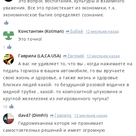
Это вопрос воспитания, культуры и взаимного
уважения. Все это проистекает из экономики, т.к.
экономическое бытие определяет сознание.
Константин
(
Kotman
)
Бабай
12 месяцев назад
R
Это точно!
1
Гаврила
(
LA,CA.USA
)
Евгений
12 месяцев назад
R
А вас не удивляет то, что вы , когда нажимаете на
педаль тормоза в вашем автомобиле, то вы вручаете
свою жизнь и здоровье, а также жизнь и здоровье
близких людей какой- то бездушной розовой водичке в
медной трубке , какой- то композитной штуковине и
круглой желелезяке из лигированного чугуна?
10
dav47
(
DimFri
)
Гаврила
12 месяцев назад
R
Гидромеханика которя не принимает
самостоятелных решений и имеет огромную