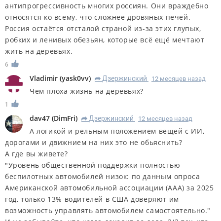
антипрогрессивность многих россиян. Они враждебно
относятся ко всему, что сложнее дровяных печей.
Россия остаётся отсталой страной из-за этих глупых,
робких и ленивых обезьян, которые всё ещё мечтают
жить на деревьях.
6
Vladimir
(
yask0vv
)
Дзержинский
12 месяцев назад
R
Чем плоха жизнь на деревьях?
1
dav47
(
DimFri
)
Дзержинский
12 месяцев назад
R
А логикой и рельным положением вещей с ИИ,
дорогами и движнием на них это не обьяснить?
А где вы живете?
"Уровень общественной поддержки полностью
беспилотных автомобилей низок: по данным опроса
Американской автомобильной ассоциации (AAA) за 2025
год, только 13% водителей в США доверяют им
возможность управлять автомобилем самостоятельно."