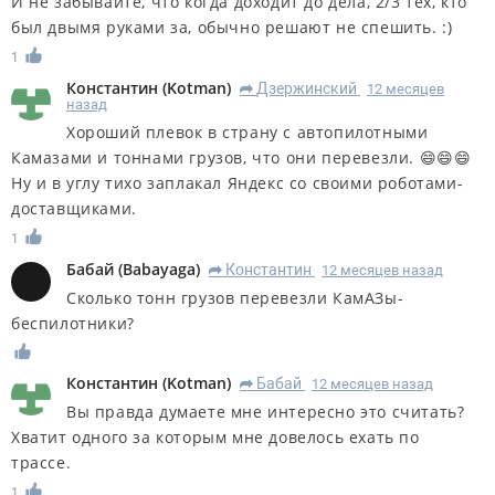
И не забывайте, что когда доходит до дела, 2/3 тех, кто
был двымя руками за, обычно решают не спешить. :)
1
Константин
(
Kotman
)
Дзержинский
12 месяцев
R
назад
Хороший плевок в страну с автопилотными
Камазами и тоннами грузов, что они перевезли. 😄😄😄
Ну и в углу тихо заплакал Яндекс со своими роботами-
доставщиками.
1
Бабай
(
Babayaga
)
Константин
12 месяцев назад
R
Сколько тонн грузов перевезли КамАЗы-
беспилотники?
Константин
(
Kotman
)
Бабай
12 месяцев назад
R
Вы правда думаете мне интересно это считать?
Хватит одного за которым мне довелось ехать по
трассе.
1