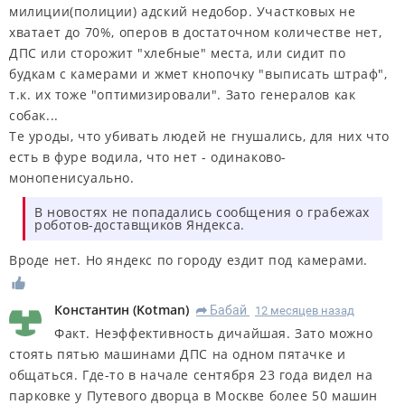
милиции(полиции) адский недобор. Участковых не
хватает до 70%, оперов в достаточном количестве нет,
ДПС или сторожит "хлебные" места, или сидит по
будкам с камерами и жмет кнопочку "выписать штраф",
т.к. их тоже "оптимизировали". Зато генералов как
собак...
Те уроды, что убивать людей не гнушались, для них что
есть в фуре водила, что нет - одинаково-
монопенисуально.
В новостях не попадались сообщения о грабежах
роботов-доставщиков Яндекса.
Вроде нет. Но яндекс по городу ездит под камерами.
Константин
(
Kotman
)
Бабай
12 месяцев назад
R
Факт. Неэффективность дичайшая. Зато можно
стоять пятью машинами ДПС на одном пятачке и
общаться. Где-то в начале сентября 23 года видел на
парковке у Путевого дворца в Москве более 50 машин