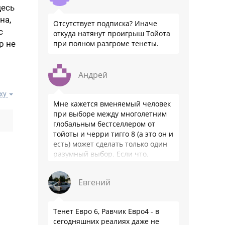
десь
на,
Отсутствует подписка? Иначе
с
откуда натянут проигрыш Тойота
р не
при полном разгроме тенеты.
Андрей
ху
Мне кажется вменяемый человек
при выборе между многолетним
глобальным бестселлером от
тойоты и черри тигго 8 (а это он и
есть) может сделать только один
разумный выбор. Если что,
владею черри уже …
Евгений
Тенет Евро 6, Равчик Евро4 - в
сегодняшних реалиях даже не