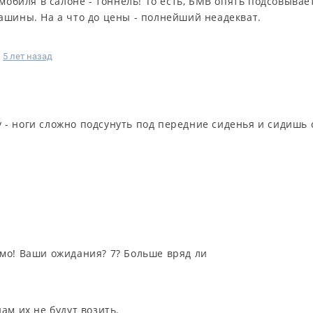
мобиля в салоне - тоннель! То есть, БМВ опять подсовывае
ашины. На а что до цены - полнейший неадекват.
5 лет назад
 - ноги сложно подсунуть под передние сиденья и сидишь 
мо! Ваши ожидания? 7? Больше вряд ли
ам их не будут возить.