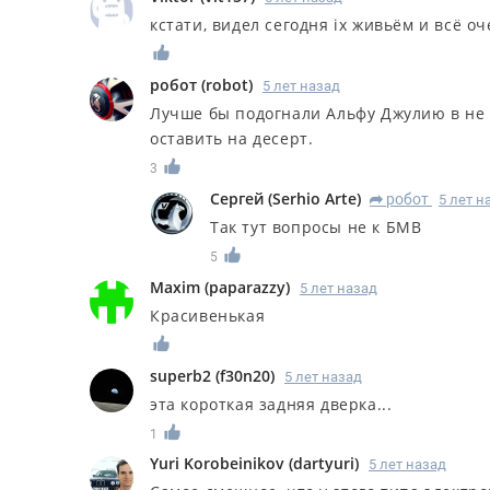
кстати, видел сегодня ix живьём и всё оч
робот
(
robot
)
5 лет назад
Лучше бы подогнали Альфу Джулию в не 
оставить на десерт.
3
Сергей
(
Serhio Arte
)
робот
5 лет н
R
Так тут вопросы не к БМВ
5
Maxim
(
paparazzy
)
5 лет назад
Красивенькая
superb2
(
f30n20
)
5 лет назад
эта короткая задняя дверка...
1
Yuri Korobeinikov
(
dartyuri
)
5 лет назад