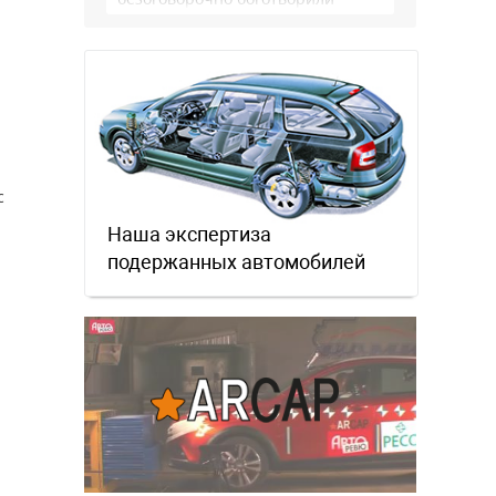
т
немцев, но те бросили их, даже …
с
Наша экспертиза
подержанных автомобилей