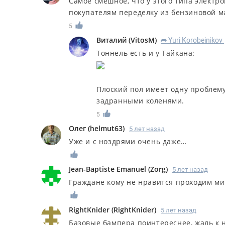
Самое смешное, что у этого типа электро
покупателям переделку из бензиновой м
5
Виталий
(
VitosM
)
Yuri Korobeinikov
R
Тоннель есть и у Тайкана:
Плоский пол имеет одну проблему
задранными коленями.
5
Олег
(
helmut63
)
5 лет назад
Уже и с ноздрями очень даже…
Jean-Baptiste Emanuel
(
Zorg
)
5 лет назад
Граждане кому не нравится проходим ми
RightKnider
(
RightKnider
)
5 лет назад
Базовые бампера поинтереснее, жаль к н