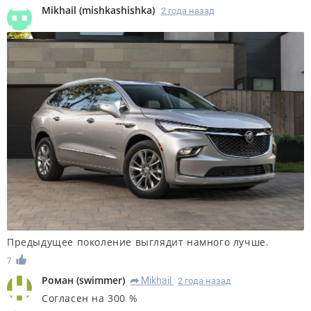
Mikhail
(
mishkashishka
)
2 года назад
Предыдущее поколение выглядит намного лучше.
7
Роман
(
swimmer
)
Mikhail
2 года назад
R
Согласен на 300 %