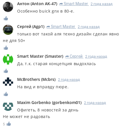
Антон
(
Anton AK-47
)
Smart Master
2 года назад
R
Особенно buick gnx в 80-е.
Сергей
(
Agp1
)
Smart Master
2 года назад
R
только вот такой аля техно дизайн сделан явно
не для 50+
Smart Master
(
Smaster
)
Сергей
2 года назад
R
Да, т.к. старая концепция выдохлась
McBrothers
(
Mcbrs
)
2 года назад
На вид и вправду пюре.
Maxim Gorbenko
(
gorbenkom01
)
2 года назад
Офигеть, 8 новостей за день
Не может не радовать
5