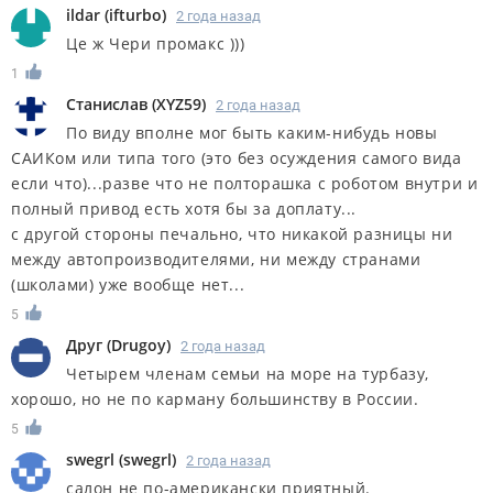
ildar
(
ifturbo
)
2 года назад
Це ж Чери промакс )))
1
Станислав
(
XYZ59
)
2 года назад
По виду вполне мог быть каким-нибудь новы
САИКом или типа того (это без осуждения самого вида
если что)...разве что не полторашка с роботом внутри и
полный привод есть хотя бы за доплату...
с другой стороны печально, что никакой разницы ни
между автопроизводителями, ни между странами
(школами) уже вообще нет...
5
Друг
(
Drugoy
)
2 года назад
Четырем членам семьи на море на турбазу,
хорошо, но не по карману большинству в России.
5
swegrl
(
swegrl
)
2 года назад
салон не по-американски приятный.