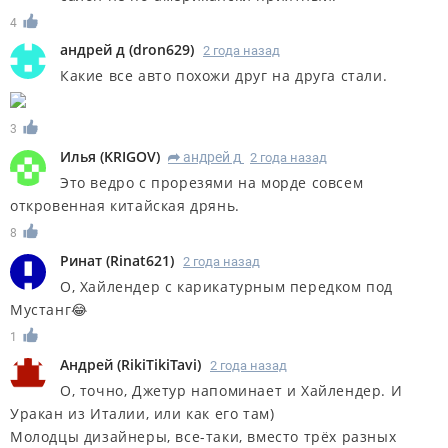
4
андрей д
(
dron629
)
2 года назад
Какие все авто похожи друг на друга стали.
3
Илья
(
KRIGOV
)
андрей д
2 года назад
R
Это ведро с прорезями на морде совсем
откровенная китайская дрянь.
8
Ринат
(
Rinat621
)
2 года назад
О, Хайлендер с карикатурным передком под
Мустанг😂
1
Андрей
(
RikiTikiTavi
)
2 года назад
О, точно, Джетур напоминает и Хайлендер. И
Уракан из Италии, или как его там)
Молодцы дизайнеры, все-таки, вместо трёх разных