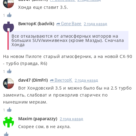
Хонда еще ставит 3.5.
1
ВикторК
(
badvik
)
Gene Baee
2 года назад
R
Все отказываются от атмосферных моторов на
больших SUV/минивенах (кроме Мазды). Сначала
Хонда
На новом Пилоте старый атмосферник, а на новой СХ-90
- турбо (правда, R6)
1
dav47
(
DimFri
)
ВикторК
2 года назад
R
Вот Хондовский 3.5 и можно было бы на 2.5 турбо
заменить, слабоват и прожорлив старичек по
нынешним меркам.
1
Maxim
(
paparazzy
)
2 года назад
Скорее сом, в не акула.