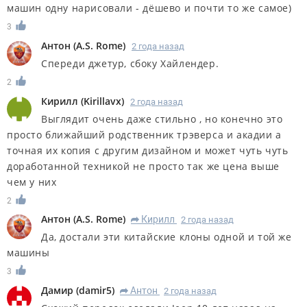
машин одну нарисовали - дёшево и почти то же самое)
3
Антон
(
A.S. Rome
)
2 года назад
Спереди джетур, сбоку Хайлендер.
2
Кирилл
(
Kirillavx
)
2 года назад
Выглядит очень даже стильно , но конечно это
просто ближайший родственник трэверса и акадии а
точная их копия с другим дизайном и может чуть чуть
доработанной техникой не просто так же цена выше
чем у них
2
Антон
(
A.S. Rome
)
Кирилл
2 года назад
R
Да, достали эти китайские клоны одной и той же
машины
3
Дамир
(
damir5
)
Антон
2 года назад
R