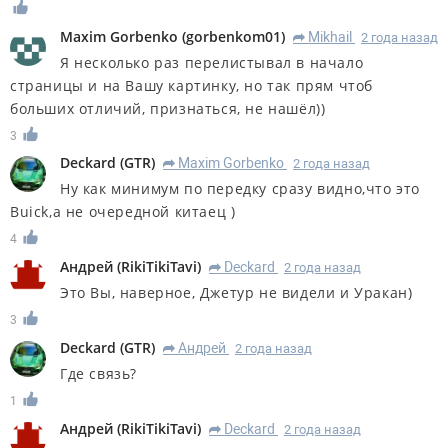
Maxim Gorbenko
(
gorbenkom01
)
Mikhail
2 года назад
R
Я несколько раз перелистывал в начало
страницы и на Вашу картинку, но так прям чтоб
больших отличий, признаться, не нашёл))
3
Deckard
(
GTR
)
Maxim Gorbenko
2 года назад
R
Ну как минимум по передку сразу видно,что это
Buick,а не очередной китаец )
4
Андрей
(
RikiTikiTavi
)
Deckard
2 года назад
R
Это Вы, наверное, Джетур не видели и Уракан)
3
Deckard
(
GTR
)
Андрей
2 года назад
R
Где связь?
1
Андрей
(
RikiTikiTavi
)
Deckard
2 года назад
R