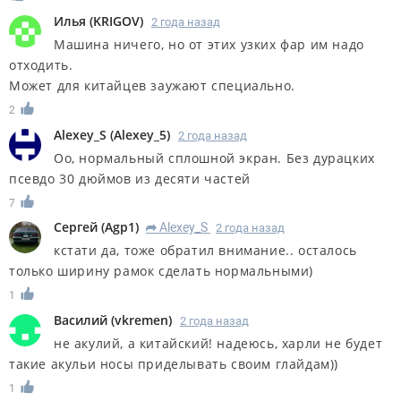
Илья
(
KRIGOV
)
2 года назад
Машина ничего, но от этих узких фар им надо
отходить.
Может для китайцев заужают специально.
2
Alexey_S
(
Alexey_5
)
2 года назад
Оо, нормальный сплошной экран. Без дурацких
псевдо 30 дюймов из десяти частей
7
Сергей
(
Agp1
)
Alexey_S
2 года назад
R
кстати да, тоже обратил внимание.. осталось
только ширину рамок сделать нормальными)
1
Василий
(
vkremen
)
2 года назад
не акулий, а китайский! надеюсь, харли не будет
такие акульи носы приделывать своим глайдам))
1