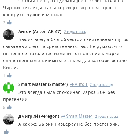
Схожий передок сделали Jeep 10 лет назад на
Чироки, китайцы, как и корейцы впрочем, просто
копируют чужое и множат.
2
Антон
(
Anton AK-47
)
2 года назад
Бьюик всегда был объектом язвительных шуток,
связанных с его посредственностью. Не думаю, что
нынешнее поколение изменит отношение к марке,
единственным значимым рынком для которой остался
Китай.
1
Smart Master
(
Smaster
)
Антон
2 года назад
R
Это всегда была спокойная марка 50+, без
претензий.
5
Дмитрий
(
Peregon
)
Smart Master
2 года назад
R
А как же Бьюик Ривьера? Не без претензий.