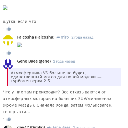
шутка, если что
1
Falcosha
(
Falcosha
)
miro
2 года назад
R
1
Gene Baee
(
gene
)
2 года назад
Атмосферника V6 больше не будет,
единственный мотор для новой модели —
турбочетверка 2.5...
Что у них там происходит? Все отказываются от
атмосферных моторов на больших SUV/минивенах
(кроме Мазды). Сначала Хонда, затем Фольксваген,
теперь эти...
1
dav47
(
DimFri
)
Gene Baee
2 года назад
R