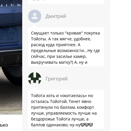
Дмитрий
Смущает только "кривая" покупка
Тойоты. А так мягче, удобнее,
расход куда приятнее. А
предельные возможности...Ну где
сейчас, при засилье камер,
выкручивать матку?) А, ну и
пресловутую ликвидность тоже не
забываем.
Григорий
Тойота хоть и «окитаелась» но
осталась Тойотой, Тенет явно
притянули по баллам, комфорт
лучше, управляемость лучше на
бездорожье Тойота лучше, а
лько
баллов одинаково, ну-ну🤡🤡🤡