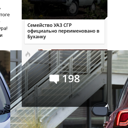
ь
итоге
е
Семейство УАЗ СГР
ра!
официально переименовано в
чи
Буханку
198
Audi Q9: самый большой и
роскошный кроссовер марки