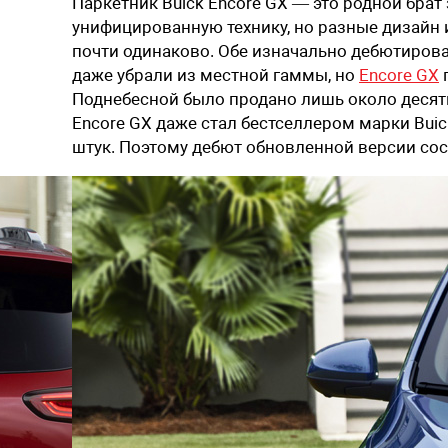
Паркетник Buick Encore GX — это родной бра
унифицированную технику, но разные дизайн 
почти одинаково. Обе изначально дебютировали
даже убрали из местной гаммы, но
Encore GX
п
Поднебесной было продано лишь около десяти
Encore GX даже стал бестселлером марки Bui
штук. Поэтому дебют обновленной версии сост