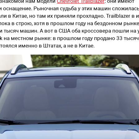
т знакомой нам модели
Chevrolet Trailblazer
: они имеют
и оснащение. Рыночная судьба у этих машин сложилас
 в Китае, но там их приняли прохладно. Trailblazer в 
ока в строю, хотя в прошлом году на бездонном рынк
 тысяч машин. А вот в США оба кроссовера пошли на у
ck на местном рынке: в прошлом году продано 33 тыся
оялся именно в Штатах, а не в Китае.