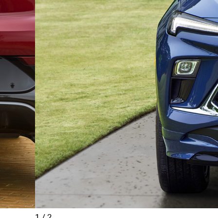
1
/
2