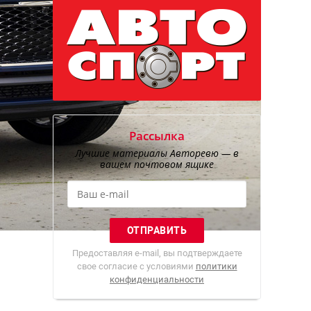
Рассылка
Лучшие материалы Авторевю — в
вашем почтовом ящике
Предоставляя e-mail, вы подтверждаете
свое согласие с условиями
политики
конфиденциальности