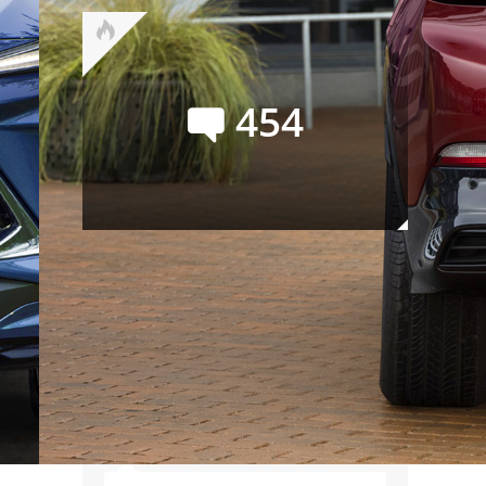
454
Официальный Li L9: покупать
или нет? Девять мнений
Сейчас обсуждают
Василий Дроздов