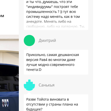
и ты что, думаешь, что эти
"индивидуумы" построят тебе
промышленность ? )) тут всю
ом
систему надо менять, как в том
анекдоте. Менять либо на
свободную, либо на лагерную. Ты,
я так понимаю, …
Дмитрий
Прикольно, самая дешманская
версия Рав4 во многом даже
лучше модно-современного
тенета:D
Санькья
Разве Тойота виновата в
отсутствии у страны плана на
будущее?