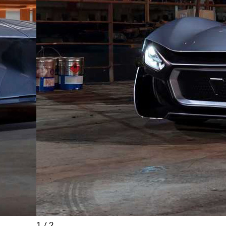
1
/
2