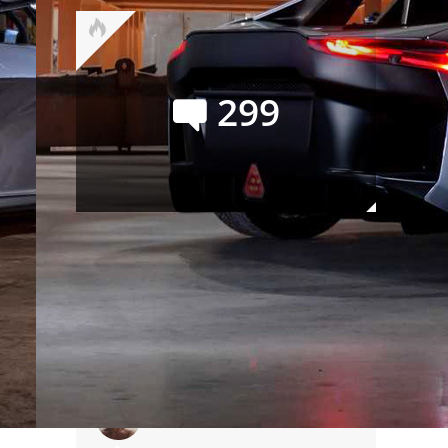
299
Официальный GAC S7:
покупать или нет? Семь
мнений и замеры на полигоне
Сейчас обсуждают
Владимир Шапошников