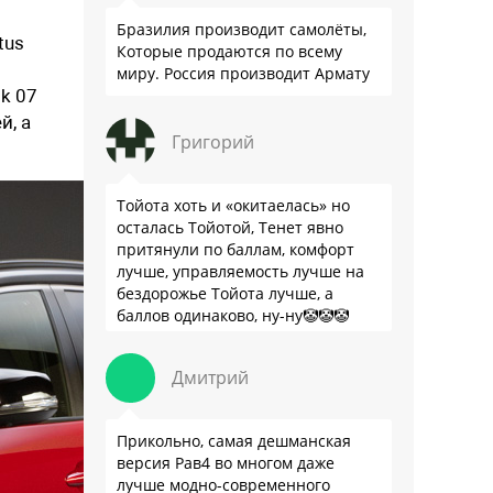
Бразилия производит самолёты,
tus
Которые продаются по всему
миру. Россия производит Армату
k 07
й, а
Григорий
Тойота хоть и «окитаелась» но
осталась Тойотой, Тенет явно
притянули по баллам, комфорт
лучше, управляемость лучше на
бездорожье Тойота лучше, а
баллов одинаково, ну-ну🤡🤡🤡
Дмитрий
Прикольно, самая дешманская
версия Рав4 во многом даже
лучше модно-современного