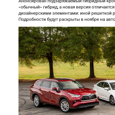
Анонсирован подзаряжаемый гибридный кро
«обычный» гибрид, а новая версия отличается
дизайнерскими элементами: иной решеткой 
Подробности будут раскрыты в ноябре на авт