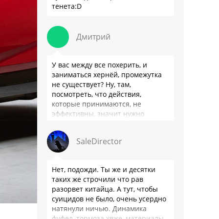
тенета:D
Дмитрий
У вас между все похерить, и
заниматься хернёй, промежутка
не существует? Ну, там,
посмотреть, что действия,
которые принимаются, не
эффективны, значит нужно
сделать как то по другому, не?
Или только две крайности? Хватит
SaleDirector
…
Нет, подожди. Ты же и десятки
таких же строчили что рав
разорвет китайца. А тут, чтобы
суицидов не было, очень усердно
натянули ничью. Динамика
фуфел, тормоза хвже, материалы