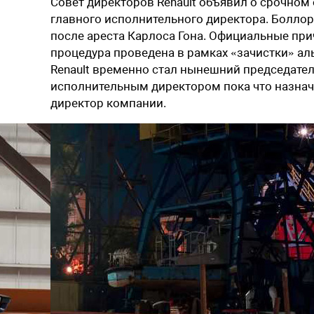
Совет директоров
Renault
объявил о срочном 
главного исполнительного директора. Болло
после ареста Карлоса Гона. Официальные прич
процедура проведена в рамках «зачистки» аль
Renault временно стал нынешний председател
исполнительным директором пока что назна
директор компании.