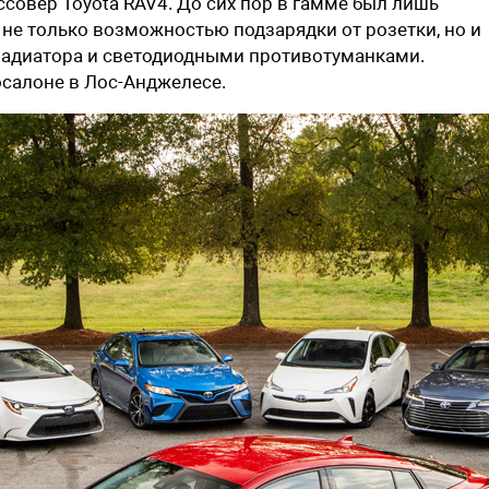
ссовер
Toyota RAV4
. До сих пор в гамме был лишь
 не только возможностью подзарядки от розетки, но и
радиатора и светодиодными противотуманками.
осалоне в Лос-Анджелесе.