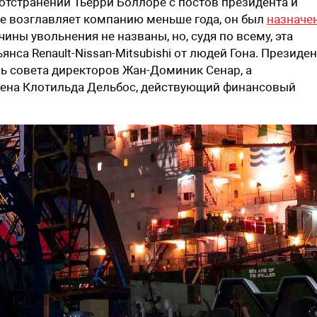
отстранении Тьерри Боллоре с постов президента и
ре возглавляет компанию меньше года, он был
назначе
ины увольнения не названы, но, судя по всему, эта
янса Renault-Nissan-Mitsubishi от людей Гона. Президе
ь совета директоров Жан-Доминик Сенар, а
чена Клотильда Дельбос, действующий финансовый