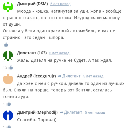
Дмитрий
(
DSM
)
5 лет назад
Морда - кошка, натянутая за уши, жопа - вообще
страшно сказать, на что похожа. Изуродовали машину
от души.
Остался у бени один красивый автомобиль, и как не
странно - это седан - шпора.
Дилетант
(
163
)
5 лет назад
Жаль. Дизеля на ручке не будет. А так ждал.
13
Андрей
(
icedgurujr
)
Дилетант
5 лет назад
R
да хрен с ней с ручкой. дизель то один из лучших
был. Сняли на порше, теперь вот бентли, осталась
только ауди.
1
Дмитрий
(
Mephodij
)
Дилетант
5 лет назад
R
Спасибо. Поржал))
1