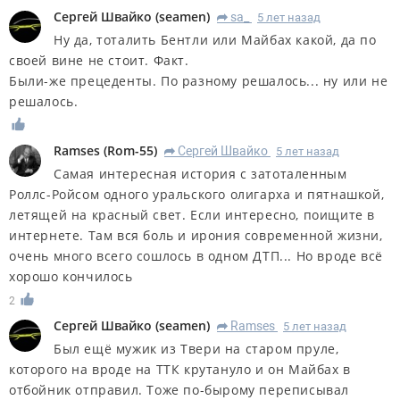
Сергей Швайко
(
seamen
)
sa_
5 лет назад
R
Ну да, тоталить Бентли или Майбах какой, да по
своей вине не стоит. Факт.
Были-же прецеденты. По разному решалось... ну или не
решалось.
Ramses
(
Rom-55
)
Сергей Швайко
5 лет назад
R
Самая интересная история с затоталенным
Роллс-Ройсом одного уральского олигарха и пятнашкой,
летящей на красный свет. Если интересно, поищите в
интернете. Там вся боль и ирония современной жизни,
очень много всего сошлось в одном ДТП... Но вроде всё
хорошо кончилось
2
Сергей Швайко
(
seamen
)
Ramses
5 лет назад
R
Был ещё мужик из Твери на старом пруле,
которого на вроде на ТТК крутануло и он Майбах в
отбойник отправил. Тоже по-бырому переписывал