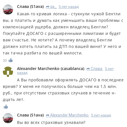
Слава
(
S1ava
)
sa_
5 лет назад
R
Какая-то кривая логика - стукнули чужой Бентли
вы, а платить и думать как уменьшить ваши проблемы с
компенсацией ущерба, должен владелец Бентли?
Покупайте ДОСАГО с расширенными лимитами и будет
вам счастье. Не хотите? А почему владелец Бентли
должен хотеть платить за ДТП по вашей вине? У него и
так тачка разбита по вашей милости.
30
Alexander Marchenko
(
casablanca
)
Слава
5 лет
R
назад
А Вы пробовавли оформлять ДОСАГО в последнее
время? У меня не получилось больше чем на 1,5 млн.
руб., при отсутствии страховых случаев в течение н-
дцать лет.
Слава
(
S1ava
)
Alexander Marchenko
5 лет назад
R
Вы во всех страховых узнавали?