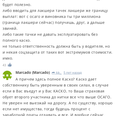
будет полезно.
либо вводить для лакшери тачек лакшери же границу
выплат: вот с осаго и виновника ты три миллиона
(граница лакшери сейчас) получишь, друг, а дальше
звиняй.
либо такие тачки не давать эксплуатировать без
полного каско.
не только ответственность должна быть у водителя, но
и некая соцзащита от таких вот экстремумов стоимости.
имхо.
43
Marcado
(
Marcado
)
sa_
5 лет назад
R
А причем здесь полное Каско? Каско дает
собственнику быть уверенным в своих силах, в случае
если в Вас въедут и у Вас КАСКО, то Ваша страховая
обует второго участника до нитки все что выше ОСАГО.
Не уверен не выезжай на дорогу. А по существу, хорошо
если нет имущества, тогда будешь процент с
заработной платы отдавать и все. И вообще сейчас