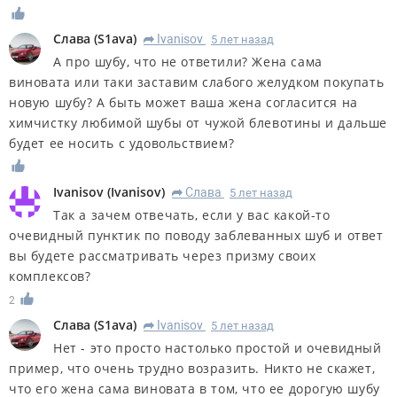
Слава
(
S1ava
)
Ivanisov
5 лет назад
R
А про шубу, что не ответили? Жена сама
виновата или таки заставим слабого желудком покупать
новую шубу? А быть может ваша жена согласится на
химчистку любимой шубы от чужой блевотины и дальше
будет ее носить с удовольствием?
Ivanisov
(
Ivanisov
)
Слава
5 лет назад
R
Так а зачем отвечать, если у вас какой-то
очевидный пунктик по поводу заблеванных шуб и ответ
вы будете рассматривать через призму своих
комплексов?
2
Слава
(
S1ava
)
Ivanisov
5 лет назад
R
Нет - это просто настолько простой и очевидный
пример, что очень трудно возразить. Никто не скажет,
что его жена сама виновата в том, что ее дорогую шубу