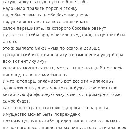
такую тачку стукнул. пусть в бок, чтобы:
надо было править порог и стойку
надо было заменять обе боковые двери
подушки опять же все восстанавливать
салон перешивать, из которого боковые рванут
ну то есть чтобы вроде несильно ударил, но ценник был
о-го-го.
это ж выплата максимума по осаго, а дальше
гражданский иск к виновнику о возмещении ущерба на
всю вот енту сумму?
конечно, можно сказать, мол, а ты не попадай по своей
вине в дтп, но всякое бывает.
и что ж теперь, оплачивать вот все эти миллионы?
эдак можно по дорогам какую-нибудь тысячелетнюю
китайскую фарфоровую вазу возить... примерно то же
самое будет.
как-то оно странно выходит. дорога - зона риска.
имущество может быть повреждено.
поэтому тут нужно либо предел выплат осаго снимать
до полного восстановления машины. это кстати для всех