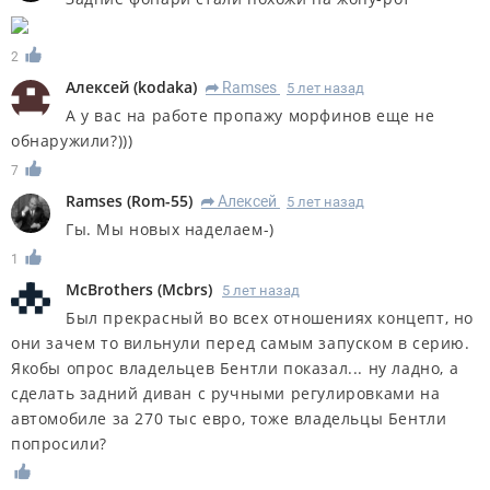
2
Алексей
(
kodaka
)
Ramses
5 лет назад
R
А у вас на работе пропажу морфинов еще не
обнаружили?)))
7
Ramses
(
Rom-55
)
Алексей
5 лет назад
R
Гы. Мы новых наделаем-)
1
McBrothers
(
Mcbrs
)
5 лет назад
Был прекрасный во всех отношениях концепт, но
они зачем то вильнули перед самым запуском в серию.
Якобы опрос владельцев Бентли показал... ну ладно, а
сделать задний диван с ручными регулировками на
автомобиле за 270 тыс евро, тоже владельцы Бентли
попросили?