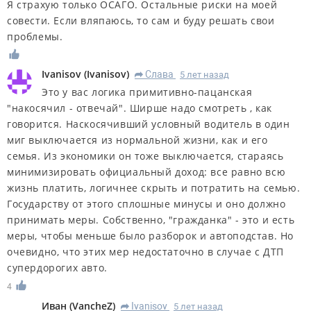
Я страхую только ОСАГО. Остальные риски на моей
совести. Если вляпаюсь, то сам и буду решать свои
проблемы.
Ivanisov
(
Ivanisov
)
Слава
5 лет назад
R
Это у вас логика примитивно-пацанская
"накосячил - отвечай". Ширше надо смотреть , как
говорится. Наскосячивший условный водитель в один
миг выключается из нормальной жизни, как и его
семья. Из экономики он тоже выключается, стараясь
минимизировать официальный доход: все равно всю
жизнь платить, логичнее скрыть и потратить на семью.
Государству от этого сплошные минусы и оно должно
принимать меры. Собственно, "гражданка" - это и есть
меры, чтобы меньше было разборок и автоподстав. Но
очевидно, что этих мер недостаточно в случае с ДТП
супердорогих авто.
4
Иван
(
VancheZ
)
Ivanisov
5 лет назад
R