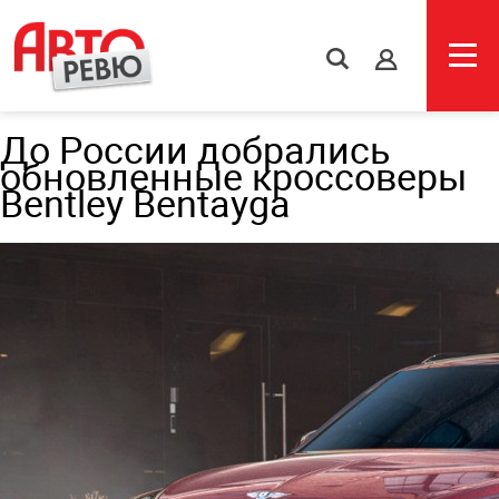
s
До России добрались
обновленные кроссоверы
Bentley Bentayga