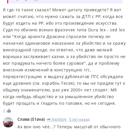
Я где-то такое сказал? Может цитату приведете? Я вот
может считаю, что нужно сажать за ДТП с РР, когда все
будут ездить на РР, ибо это произведение искусства.
Судя по обилию всяких фразочек типа Dura lex - sed lex
или "Когда архонта Дракона спросили почему он
назначил одинаковое наказание за убийство и за кражу
виноградной грозди, он ответил, что даже мелкий
воришка заслуживает казни, а за убийство он просто не
мог придумать ничего более суровое", да и проблему
внесения изменений в конструкцию т/с,
перерегистрацию и выдачу дубликатов ПТС обсуждали
еще древние (см. корабль Тесея), то мы не придём тут к
общему знаменателю, раз уже 2000+ лет спорят. Мб
когда-нибудь общество и за умышленное убийство
будет прощать и гладить по головке, но не сегодня.
2
Слава
(
S1ava
)
Ivanisov
5 лет назад
R
Ах вон оно чёё...? Теперь масштаб от обычного