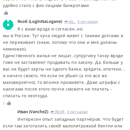
удобно стало с физ лицами банкротами
Якоб
(
LoginNaLogane
)
sa_
5 лет назад
R
Я с вами вроде и согласен, но:
мы в России. Тут куча людей живет с такими долгами и
не переживает (знаю, потому что они и мне должны
немножко).
Единственного жилья не лишат, супругину тачку вроде
тоже не заставляют продавать по закону. Да, больше у
вас не будет карты ни одного банка, кредита, ипотеки...
и ничего своего. Но если не убьют (а это всё же
маловероятно), то вполне проживёте. Даже штрафы с
налогами после этого почти сможете не платить -
списать-то неоткуда.
1
Иван
(
VancheZ
)
Якоб
5 лет назад
R
Интересен опыт западных партнёров. Что будет
если там затоталить своей малолитражкой бентли или