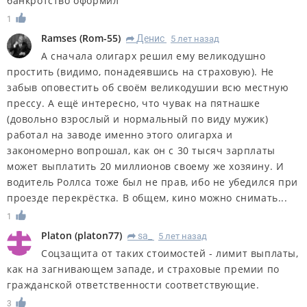
банкротство оформил
1
Ramses
(
Rom-55
)
Денис
5 лет назад
R
А сначала олигарх решил ему великодушно
простить (видимо, понадеявшись на страховую). Не
забыв оповестить об своём великодушии всю местную
прессу. А ещё интересно, что чувак на пятнашке
(довольно взрослый и нормальный по виду мужик)
работал на заводе именно этого олигарха и
закономерно вопрошал, как он с 30 тысяч зарплаты
может выплатить 20 миллионов своему же хозяину. И
водитель Роллса тоже был не прав, ибо не убедился при
проезде перекрёстка. В общем, кино можно снимать...
1
Platon
(
platon77
)
sa_
5 лет назад
R
Соцзащита от таких стоимостей - лимит выплаты,
как на загнивающем западе, и страховые премии по
гражданской ответственности соответствующие.
3