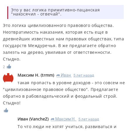
Это у вас логика примитивно-пацанская
"накосячил - отвечай".
Это логика цивилизованного правового общества.
Неотвратимость наказания, которая есть еще в
древнейших известных нам правовых обществах, типа
государств Междуречья. В же предлагаете обратно
залезть на дерево, увиливая от ответственности.
Стыдно.
2
Максим Н.
(
trmm
)
Иван
5 лет назад
R
такая пропасть в уровне доходов - это совсем не
"цивилизованное правовое общество". Предлагаете
обратно в рабовладельческий и феодальный строй.
Стыдно!
Иван
(
VancheZ
)
Максим Н.
5 лет назад
R
То что люди не хотят учиться, развиваться и