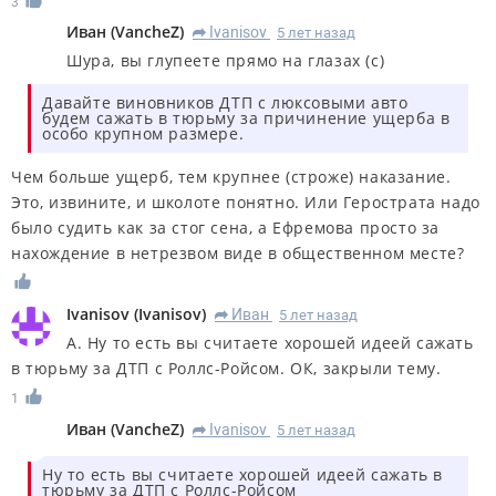
3
Иван
(
VancheZ
)
Ivanisov
5 лет назад
R
Шура, вы глупеете прямо на глазах (с)
Давайте виновников ДТП с люксовыми авто
будем сажать в тюрьму за причинение ущерба в
особо крупном размере.
Чем больше ущерб, тем крупнее (строже) наказание.
Это, извините, и школоте понятно. Или Герострата надо
было судить как за стог сена, а Ефремова просто за
нахождение в нетрезвом виде в общественном месте?
Ivanisov
(
Ivanisov
)
Иван
5 лет назад
R
А. Ну то есть вы считаете хорошей идеей сажать
в тюрьму за ДТП с Роллс-Ройсом. ОК, закрыли тему.
1
Иван
(
VancheZ
)
Ivanisov
5 лет назад
R
Ну то есть вы считаете хорошей идеей сажать в
тюрьму за ДТП с Роллс-Ройсом