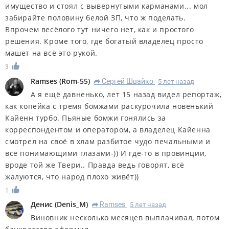
имущество и стоял с вывернутыми карманами... мол
забирайте половину белой ЗП, что ж поделать.
Впрочем весёлого тут ничего нет, как и простого
решения. Кроме того, где богатый владелец просто
машет на всё это рукой.
3
Ramses
(
Rom-55
)
Сергей Швайко
5 лет назад
R
А я ещё давненько, лет 15 назад видел репортаж,
как копейка с тремя бомжами раскурочила новенький
Кайенн турбо. Пьяные бомжи гонялись за
корреспондентом и оператором, а владелец Кайенна
смотрел на своё в хлам разбитое чудо печальными и
всё понимающими глазами-)) И где-то в провинции,
вроде той же Твери.. Правда ведь говорят, всё
жалуются, что народ плохо живёт))
1
Денис
(
Denis_M
)
Ramses
5 лет назад
R
Виновник несколько месяцев выплачивал, потом