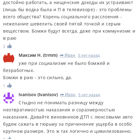
достойно работать, а нищенские доходы их устраивают
(лишь бы водка была и П в телевизоре) - это проблемы
всего общества? Корень социального расслоения -
нежелание шевелить своей пятой точкой и серым
веществом. Бомжи будут всегда, даже при коммунизме и
в раю
2
Максим Н.
(
trmm
)
Иван
5 лет назад
R
уже при социализме не было бомжей и
безработных.
Бомжи в раю - это сильно, да.
1
Ivanisov
(
Ivanisov
)
Иван
5 лет назад
R
Стыдно не понимать разницу между
неотвратимостью наказания и соразмерностью
наказания. Давайте виновников ДТП с люксовыми авто
будем сажать в тюрьму за причинение ущерба в особо
крупном размере. Это ж так логично и цивилизованно.