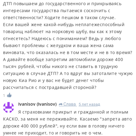
ДТП повышаем до государственного и прикрываясь
интересами государства пытаемся соскочить с
ответственности? Ходите пешком в таком случае.
Если вашей жене какой-нибудь неплатежеспособный
товарищ наблюет на норковую шубу, вы как к этому
отнесетесь? Надеюсь с пониманием? Ведь у любого
бывают проблемы с желудком и ваша жена сама
виновата, что оказалась не в том месте и не в то время?
А давайте вообще запретим автомобили дороже 400
тысяч рублей, чтобы никого не ставить в трудную
ситуацию в случае ДТП? А то вдруг вы затоталите чужую
новую Киа Рио и у вас не будет денег чтобы
рассчитаться с пострадавшей стороной?
1
Ivanisov
(
Ivanisov
)
Слава
5 лет назад
R
Я страховками прикрыт и гражданкой и полным
КАСКО, за меня не переживайте. Касаемо "запрета авто
дороже 400 000 рублей", ну если вам в голову ничего
умнее не приходит, то и говорить не о чем.