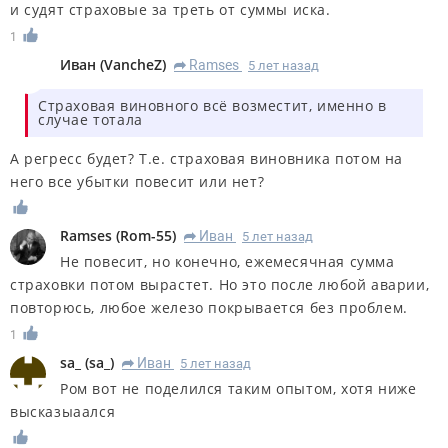
и судят страховые за треть от суммы иска.
1
Иван
(
VancheZ
)
Ramses
5 лет назад
R
Страховая виновного всё возместит, именно в
случае тотала
А регресс будет? Т.е. страховая виновника потом на
него все убытки повесит или нет?
Ramses
(
Rom-55
)
Иван
5 лет назад
R
Не повесит, но конечно, ежемесячная сумма
страховки потом вырастет. Но это после любой аварии,
повторюсь, любое железо покрывается без проблем.
1
sa_
(
sa_
)
Иван
5 лет назад
R
Ром вот не поделился таким опытом, хотя ниже
высказыаался