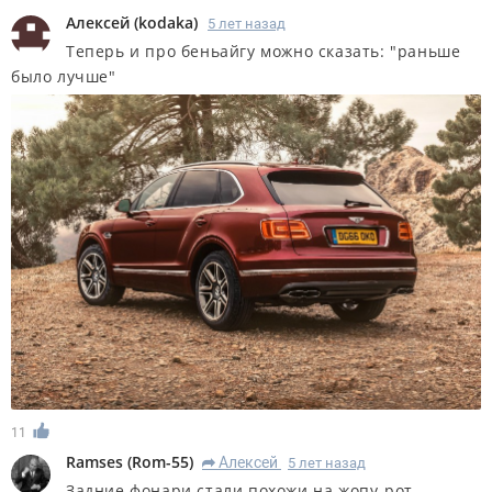
Алексей
(
kodaka
)
5 лет назад
Теперь и про беньайгу можно сказать: "раньше
было лучше"
11
Ramses
(
Rom-55
)
Алексей
5 лет назад
R
Задние фонари стали похожи на жопу-рот