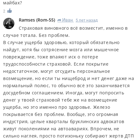
майбах?
2
Ramses
(
Rom-55
)
Иван
5 лет назад
R
Страховая виновного всё возместит, именно в
случае тотала. Без проблем.
В случае ущерба здоровью, который обязательно
найдут, хотя бы сотрясение мозга или мышечное
повреждение, тоже впаяют иск о потере
трудоспособности страховой. Если покрытие
недостаточное, могут отсудить персональное
возмещение, но если ты нищеброд и нет денег даже на
нормальный полюс, то обычно всё это заканчивается
досудебном соглашением. Иногда, могут попросить
денег у твоей страховой тебе же на возмещение
ущерба, но это именно про здоровье. Железо
покрывается без проблем. Вообще, это огромная
индустрия, целые кварталы бруклинских адвокатов
живут поколениями на автоавариях. Впрочем, не
сильно наглея, просто потихоньку собирают жертв ДТП