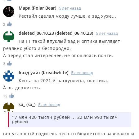
Марк
(
Polar Bear
)
5 лет назад
Рестайл сделал морду лучше, а зад хуже...
2
deleted_06.10.23
(
deleted_06.10.23
)
5 лет назад
На ГТ такой впуклый зад и оптика выглядят
реально убого и беспородно.
А перед стал интереснее, не опошляясь почти.
3
брэд уайт
(
breadwhite
)
5 лет назад
Квота на 2021-й раскуплена, классика.
А вы держитесь.
12
sa_
(
sa_
)
5 лет назад
17 млн 420 тысяч рублей ... 22 млн 990 тысяч
рублей
вот условный водитель чего-то бюджетного зазевался и