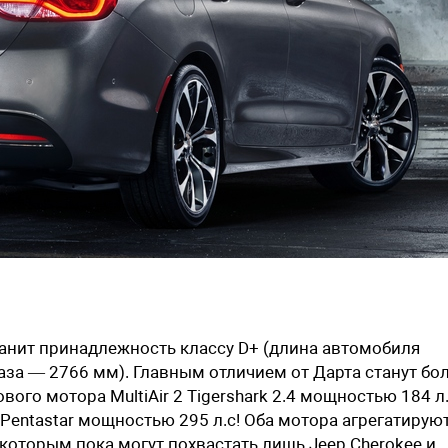
хранит принадлежность классу D+ (длина автомобиля
за — 2766 мм). Главным отличием от Дарта станут бо
о мотора MultiAir 2 Tigershark 2.4 мощностью 184 л.
 Pentastar мощностью 295 л.с! Оба мотора агрегатирую
которым пока могут похвастать лишь Jeep Cherokee и