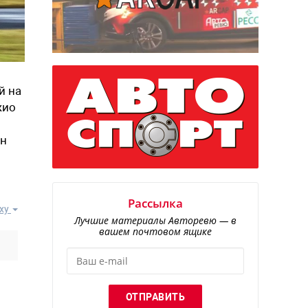
й на
жио
ин
Рассылка
ху
Лучшие материалы Авторевю — в
вашем почтовом ящике