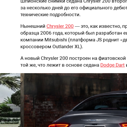
Шпионские снимки седана Chrysler 200 второг
за несколько дней до его официального дебю
технические подробности.
Нынешний
Chrysler 200
— это, как известно, п
образца 2006 года, который был разработан ещ
компании Mitsubishi (платформа JS роднит «дв
кроссовером Outlander XL).
А новый Chrysler 200 построен на фиатовско
той же, что лежит в основе седана
Dodge Dart