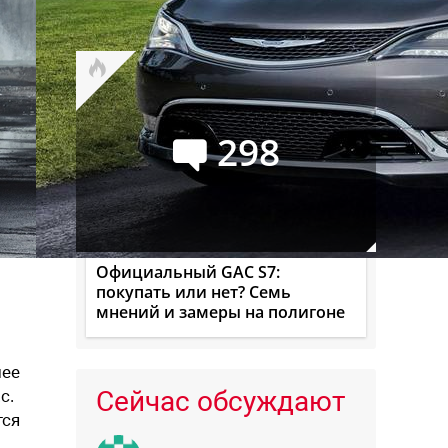
лучший месяц текущего года
298
Официальный GAC S7:
покупать или нет? Семь
мнений и замеры на полигоне
лее
Сейчас обсуждают
с.
тся