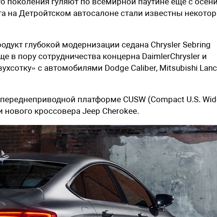
о поколения гуляют по всемирной паутине еще с осени
та на Детройтском автосалоне стали известны некото
родукт глубокой модернизации седана Chrysler Sebring
е в пору сотрудничества концерна DaimlerChrysler и
ухсотку» с автомобилями Dodge Caliber, Mitsubishi Lanc
й переднеприводной платформе CUSW (Compact U.S. Wid
и нового кроссовера Jeep Cherokee.