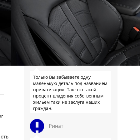
Это вполне объективный
показатель уровня
благосостояния. И чем новее
машины, тем чище выхлоп и
выше безопасность. Так что да,
новый машины помогают быть
здоровее.
Proximus
Только Вы забываете одну
маленькую деталь под названием
приватизация. Так что такой
 —
процент владения собственным
жильем таки не заслуга наших
граждан.
er
Ринат
ость