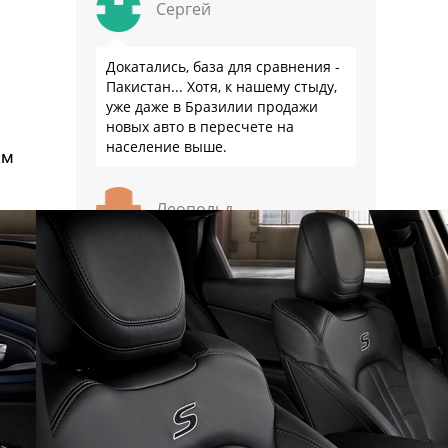
Сергей
Докатались, база для сравнения -
Пакистан... Хотя, к нашему стыду,
уже даже в Бразилии продажи
новых авто в пересчете на
население выше.
ом
Леопольд
Именно стыд и виноват в том что
Бразилия опередила РФ в
продажах авто - нашему
государству не стыдно повышать
утили и налоги с населения, а
бразильскому стыдно, его и
смести могут на …
Иван