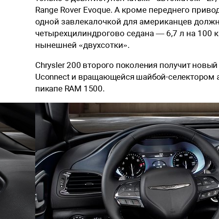
Range Rover Evoque. А кроме переднего прив
одной завлекалочкой для американцев должн
четырехцилиндрогово седана — 6,7 л на 100 к
нынешней «двухсотки».
Chrysler 200 второго поколения получит нов
Uconnect и вращающейся шайбой-селектором 
пикапе RAM 1500.