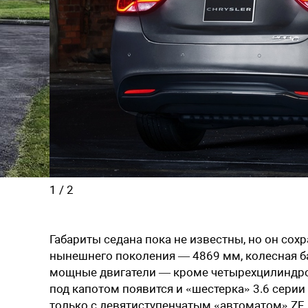
1
/
2
Габариты седана пока не известны, но он со
нынешнего поколения — 4869 мм, колесная ба
мощные двигатели — кроме четырехцилиндровог
под капотом появится и «шестерка» 3.6 серии
только с девятиступенчатым «автоматом» ZF, 