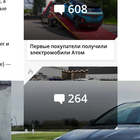
, а
608
рые
er и
Первые покупатели получили
электромобили Атом
e) —
264
Российский авторынок в июле: