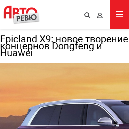
s
Epicland X9: новое творение
концернов Dongfeng и
Huawei