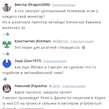
Виктор
(
Dragon2000
)
3 месяца назад
А кто смотрит центральный телевизор если у
каждого свой монитор?
Ох и разогнали принтер китайцы! Копии как бумажки
вылетают.)))
3
Константин
(
Kotman
)
Виктор
3 месяца назад
R
Это экран для штатной стюардессы. 😄
5
Заур
(
Zaur1977
)
3 месяца назад
Как еще Яблоко и Самсунг не сделали что то
подобное в автомобильной теме?
Николай
(
Papasha
)
Заур
3 месяца назад
R
Apple пытался, закрыли проект.
Самсунг производит Рено и Джили по лицензии в Корее
(у них СП на троих) и сильнее в автопром углубляться
будто бы не стремится.