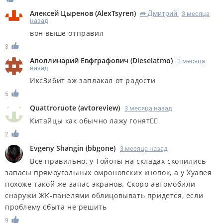
Алексей Цыренов
(
AlexTsyren
)
Дмитрий
3 месяца
R
назад
вон выше отправил
3
Аполлинарий Евфграфович
(
Dieselatmo
)
3 месяца
назад
ИксЗибит аж заплакал от радости
5
Quattroruote
(
avtoreview
)
3 месяца назад
Китайцы как обычно лажу гонят👌🏻
2
Evgeny Shangin
(
bbgone
)
3 месяца назад
Все правильно, у Тойоты на складах скопились
запасы прямоугольных омроновских кнопок, а у Хуавея
похоже такой же запас экранов. Скоро автомобили
снаружи ЖК-панелями облицовывать придется, если
проблему сбыта не решить
9