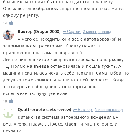
больших парковках быстро находят свою машину.
Оно ж все однообразное, сварганенное по плюс-минус
одному рецепту.
14
Виктор
(
Dragon2000
)
Сергей
3 месяца назад
R
А чего ее находить, они все с автопарковкой и
запоминанием траектории. Кнопку нажал в
приложении, она сама и подъедет.)
Лично видел в китае как девушка заехала на парковку
ТЦ. Прямо на въезде остановилась и пошла тусить. А
машина покатилась искать себе паркинг. Сама! Обратно
девушка тоже кликнет и машина к ней вернется. Когда
это впервые наблюдаешь, некоторый шок
испытываешь. Будущее емае!
10
Quattroruote
(
avtoreview
)
Виктор
3 месяца назад
R
Китайская система автономного вождения EV:
BYD, XPeng, Huawei, Li Auto, Xiaomi и NIO потерпели
неудачу