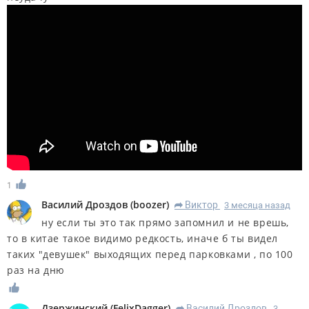
1
Василий Дроздов
(
boozer
)
Виктор
3 месяца назад
R
ну если ты это так прямо запомнил и не врешь,
то в китае такое видимо редкость, иначе б ты видел
таких "девушек" выходящих перед парковками , по 100
раз на дню
Дзержинский
(
FelixDagger
)
Василий Дроздов
3