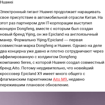
Huawei
Электронный гигант Huawei продолжает наращивать
свое присутствие в автомобильной отрасли Китая. На
этот раз партнером для
IT-к
орпорации выступил
концерн Dongfeng, вместе с которым был создан
новый бренд Yijing, он же Epicland на англоязычный
манер. Формально Yijing/Epicland — первая
совместная марка Dongfeng и Huawei. Однако на деле
два концерна уже давно и плотно сотрудничают через
а
ффилированную
с холдингом Dongfeng
компанию
Seres, с которой Huawei создал совместный
бренд Aito. Потому неудивительно, что новейший
кроссовер Epicland X9 имеет много общего с
флагманским паркетником
Aito M9
, недавно
пережившим плановое обновление.