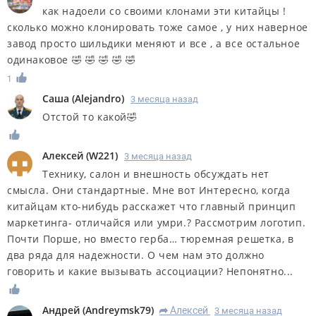
как надоели со своими клонами эти китайцы !
сколько можно клонировать тоже самое , у них наверное
завод просто шильдики меняют и все , а все остальное
одинаковое 🤣 🤣 🤣 🤣 🤣
1
Саша
(
Alejandro
)
3 месяца назад
Отстой то какой🤣
Алексей
(
W221
)
3 месяца назад
Технику, салон и внешность обсуждать нет
смысла. Они стандартные. Мне вот Интересно, когда
китайцам кто-нибудь расскажет что главный принцип
маркетинга- отличайся или умри.? Рассмотрим логотип.
Почти Порше, но вместо герба… тюремная решетка, в
два ряда для надежности. О чем нам это должно
говорить и какие вызывать ассоциации? Непонятно...
Андрей
(
Andreymsk79
)
Алексей
3 месяца назад
R