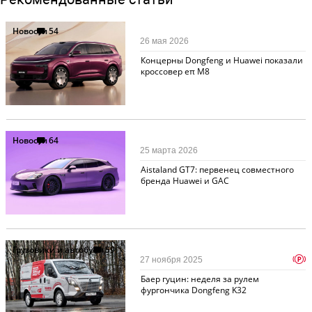
Новости
54
26 мая 2026
Концерны Dongfeng и Huawei показали
кроссовер eπ M8
Новости
64
25 марта 2026
Aistaland GT7: первенец совместного
бренда Huawei и GAC
Грузовики и автобусы
59
p
27 ноября 2025
Баер гуцин: неделя за рулем
фургончика Dongfeng K32