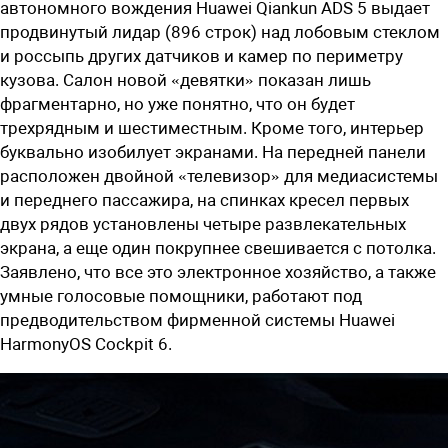
автономного вождения H
uawei
Qiankun ADS 5
выдает
продвинутый лидар (
896 строк) над лобовым стеклом
и россыпь других датчиков и камер по периметру
кузова. Салон новой «девятки» показан лишь
фрагментарно, но уже понятно, что он будет
трехрядным и шестиместным. Кроме того, интерьер
буквально изобилует экранами. На передней панели
расположен двойной «телевизор» для медиасистемы
и переднего пассажира, на спинках кресел первых
двух рядов установлены четыре развлекательных
экрана, а еще один покрупнее свешивается с потолка.
Заявлено, что все это электронное хозяйство, а также
умные голосовые помощники, работают под
предводительством фирменной системы H
uawei
HarmonyOS Cockpit 6.