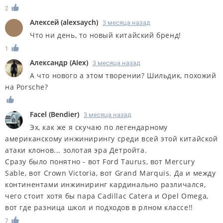
2
Алексей
(
alexsaych
)
3 месяца назад
Что ни день, то новый китайский бренд!
1
Александр
(
AIex
)
3 месяца назад
А что нового а этом творении? Шильдик, похожий
на Porsche?
Facel
(
Bendier
)
3 месяца назад
Эх, как же я скучаю по легендарному
американскому инжинирингу среди всей этой китайской
атаки клонов... золотая эра Детройта.
Сразу было понятно - вот Ford Taurus, вот Mercury
Sable, вот Crown Victoria, вот Grand Marquis. Да и между
континентами инжиниринг кардинально различался,
чего стоит хотя бы пара Cadillac Catera и Opel Omega,
вот где разница школ и подходов в рлном классе!!
7