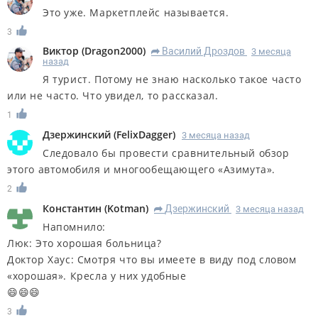
Это уже. Маркетплейс называется.
3
Виктор
(
Dragon2000
)
Василий Дроздов
3 месяца
R
назад
Я турист. Потому не знаю насколько такое часто
или не часто. Что увидел, то рассказал.
1
Дзержинский
(
FelixDagger
)
3 месяца назад
Следовало бы провести сравнительный обзор
этого автомобиля и многообещающего «Азимута».
2
Константин
(
Kotman
)
Дзержинский
3 месяца назад
R
Напомнило:
Люк: Это хорошая больница?
Доктор Хаус: Смотря что вы имеете в виду под словом
«хорошая». Кресла у них удобные
😄😄😄
3