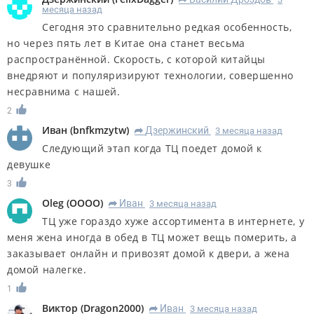
R
месяца назад
Сегодня это сравнительно редкая особенность,
но через пять лет в Китае она станет весьма
распространённой. Скорость, с которой китайцы
внедряют и популяризируют технологии, совершенно
несравнима с нашей.
2
Иван
(
bnfkmzytw
)
Дзержинский
3 месяца назад
R
Следующий этап когда ТЦ поедет домой к
девушке
3
Oleg
(
OOOO
)
Иван
3 месяца назад
R
ТЦ уже гораздо хуже ассортимента в интернете, у
меня жена иногда в обед в ТЦ может вещь померить, а
заказывает онлайн и привозят домой к двери, а жена
домой налегке.
1
Виктор
(
Dragon2000
)
Иван
3 месяца назад
R