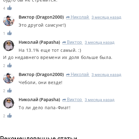
4
Виктор
(
Dragon2000
)
Николай
3 месяца назад
R
Это другой самсунг!)
1
Николай
(
Papasha
)
Виктор
3 месяца назад
R
На 13.1% еще тот самый. :)
И до недавнего времени их доля больше была.
2
Виктор
(
Dragon2000
)
Николай
3 месяца назад
R
Чеболи, они везде!
2
Николай
(
Papasha
)
Виктор
3 месяца назад
R
То ли дело папа-Фиат!
2
Рекомендованные статьи