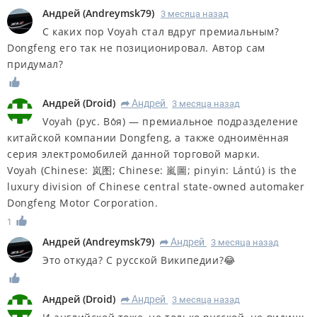
Андрей
(
Andreymsk79
)
3 месяца назад
С каких пор Voyah стал вдруг премиальным?
Dongfeng его так не позиционировал. Автор сам
придумал?
Андрей
(
Droid
)
Андрей
3 месяца назад
R
Voyah (рус. Во́я) — премиальное подразделение
китайской компании Dongfeng, а также одноимённая
серия электромобилей данной торговой марки.
Voyah (Chinese: 岚图; Chinese: 嵐圖; pinyin: Lántú) is the
luxury division of Chinese central state-owned automaker
Dongfeng Motor Corporation.
1
Андрей
(
Andreymsk79
)
Андрей
3 месяца назад
R
Это откуда? С русской Википедии?😂
Андрей
(
Droid
)
Андрей
3 месяца назад
R