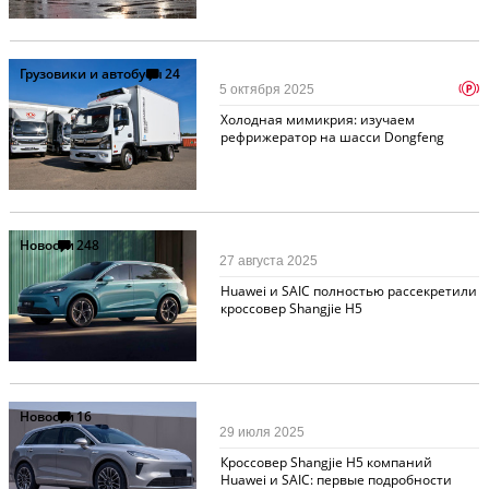
Грузовики и автобусы
24
p
5 октября 2025
Холодная мимикрия: изучаем
рефрижератор на шасси Dongfeng
Новости
248
27 августа 2025
Huawei и SAIC полностью рассекретили
кроссовер Shangjie H5
Новости
16
29 июля 2025
Кроссовер Shangjie H5 компаний
Huawei и SAIC: первые подробности