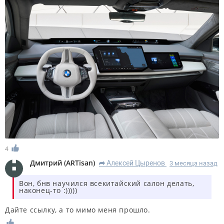
4
Дмитрий
(
ARTisan
)
Алексей Цыренов
3 месяца назад
R
Вон, бнв научился всекитайский салон делать,
наконец-то :)))))
Дайте ссылку, а то мимо меня прошло.