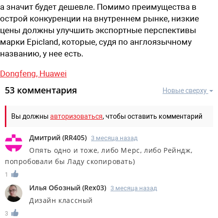
а значит будет дешевле. Помимо преимущества в
острой конкуренции на внутреннем рынке, низкие
цены должны улучшить экспортные перспективы
марки
Epicland
, которые, судя по англоязычному
названию, у нее
есть.
Dongfeng,
Huawei
53 комментария
Новые сверху
Вы должны
авторизоваться
, чтобы оставить комментарий
Дмитрий
(
RR405
)
3 месяца назад
Опять одно и тоже, либо Мерс, либо Рейндж,
попробовали бы Ладу скопировать)
1
Илья Обозный
(
Rex03
)
3 месяца назад
Дизайн классный
3