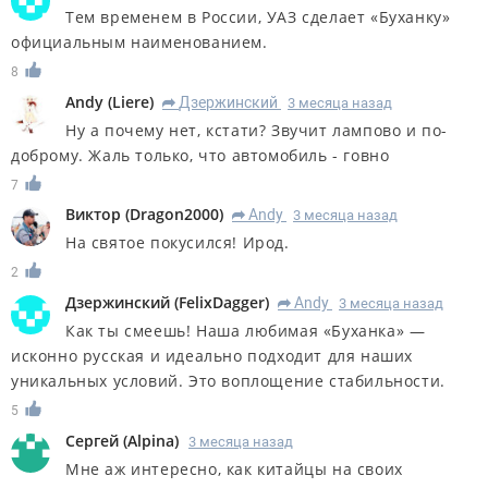
Тем временем в России, УАЗ сделает «Буханку»
официальным наименованием.
8
Аndy
(
Liere
)
Дзержинский
3 месяца назад
R
Ну а почему нет, кстати? Звучит лампово и по-
доброму. Жаль только, что автомобиль - говно
7
Виктор
(
Dragon2000
)
Аndy
3 месяца назад
R
На святое покусился! Ирод.
2
Дзержинский
(
FelixDagger
)
Аndy
3 месяца назад
R
Как ты смеешь! Наша любимая «Буханка» —
исконно русская и идеально подходит для наших
уникальных условий. Это воплощение стабильности.
5
Сергей
(
Alpina
)
3 месяца назад
Мне аж интересно, как китайцы на своих