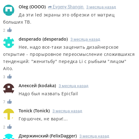
Oleg
(
OOOO
)
Evgeny Shangin
3 месяца назад
R
Да эти led экраны это обрезки от матриц
больших ТВ.
2
desperado
(
desperado
)
3 месяца назад
Нее, надо все-таки заценить дизайнерское
открытие - прорыровное переосмысление сложившихся
тенденций: "женитьбу" передка Li с рыбьим "лицом"
Aito.
3
Алексей
(
kodaka
)
3 месяца назад
Надо был назвать Epicfail
7
Tonick
(
Tonick
)
3 месяца назад
Горшочек, не вари!...
2
Дзержинский
(
FelixDagger
)
3 месяца назад