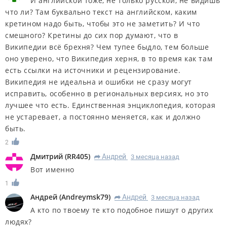
И английской тоже, не только русской, не видишь
что ли? Там буквально текст на английском, каким
кретином надо быть, чтобы это не заметить? И что
смешного? Кретины до сих пор думают, что в
Википедии всё брехня? Чем тупее быдло, тем больше
оно уверено, что Википедия херня, в то время как там
есть ссылки на источники и рецензирование.
Википедия не идеальна и ошибки не сразу могут
исправить, особенно в региональных версиях, но это
лучшее что есть. Единственная энциклопедия, которая
не устаревает, а постоянно меняется, как и должно
быть.
2
Дмитрий
(
RR405
)
Андрей
3 месяца назад
R
Вот именно
1
Андрей
(
Andreymsk79
)
Андрей
3 месяца назад
R
А кто по твоему те кто подобное пишут о других
людях?