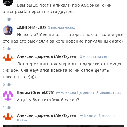
Вам выше пост написали про Американский
автопром😂 вероятно это другое…
1
Дмитрий
(
Lug
)
3 месяца назад
Новое ли? Уже ни раз его здесь показывали и уже
сто раз его высмеяли за копирование популярных авто)
2
Алексей Цыренов
(
AlexTsyren
)
3 месяца назад
Лет через пять ждем кривые подделки от немцев
:)))) Вон, бнв научился всекитайский салон делать,
наконец-то :)))))
5
Вадим
(
Grenek075
)
Алексей Цыренов
3 месяца назад
R
А где у бмв китайский салон?
1
Алексей Цыренов
(
AlexTsyren
)
Вадим
3 месяца
R
назад