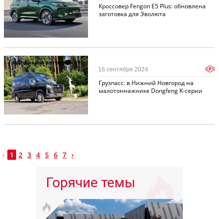
Кроссовер Fengon E5 Plus: обновлена
заготовка для Эволюта
Грузовики и автобусы
49
p
16 сентября 2024
Грузпасс: в Нижний Новгород на
малотоннажнике Dongfeng K-серии
‹
1
2
3
4
5
6
7
›
Горячие темы