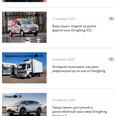
Грузовики и автобусы
59
p
27 ноября 2025
Баер гуцин: неделя за рулем
фургончика Dongfeng K32
Грузовики и автобусы
24
p
5 октября 2025
Холодная мимикрия: изучаем
рефрижератор на шасси Dongfeng
Новости
28
14 апреля 2025
Представлен доступный и
дальнобойный кроссовер Dongfeng
Aeolus L7