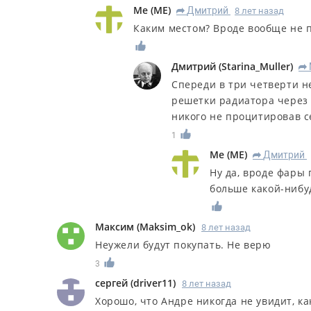
Me
(
ME
)
Дмитрий
8 лет назад
R
Каким местом? Вроде вообще не п
Дмитрий
(
Starina_Muller
)
R
Спереди в три четверти н
решетки радиатора через
никого не процитировав с
1
Me
(
ME
)
Дмитрий
R
Ну да, вроде фары 
больше какой-нибу
Максим
(
Maksim_ok
)
8 лет назад
Неужели будут покупать. Не верю
3
сергей
(
driver11
)
8 лет назад
Хорошо, что Андре никогда не увидит, к