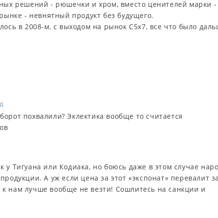
рных решений - рюшечки и хром, вместо ценителей марки -
 рынке - невнятный продукт без будущего.
лось в 2008-м, с выходом на рынок C5x7, все что было дал
ад
оборот похвалили? Эклектика вообще то считается
ов
 у Тигуана или Кодиака, но боюсь даже в этом случае нар
продукции. А уж если цена за этот «экспонат» перевалит з
го к нам лучше вообще не везти! Сошлитесь на санкции и