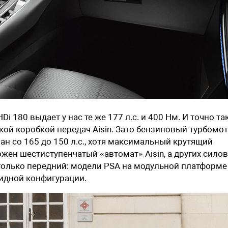
 180 выдает у нас те же 177 л.с. и 400 Нм. И точно та
кой коробкой передач Aisin. Зато бензиновый турбомо
ан со 165 до 150 л.с., хотя максимальный крутящий
жен шестиступенчатый «автомат» Aisin, а других сило
я, только передний: модели PSA на модульной платформе
идной конфигурации.