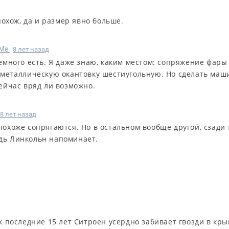
охож, да и размер явно больше.
Me
8 лет назад
емного есть. Я даже знаю, каким местом: сопряжение фары
 металлическую окантовку шестиугольную. Но сделать маш
ейчас вряд ли возможно.
8 лет назад
похоже сопрягаются. Но в остальном вообще другой, сзади 
дь Линкольн напоминает.
ак последние 15 лет Ситроен усердно забивает гвозди в кр