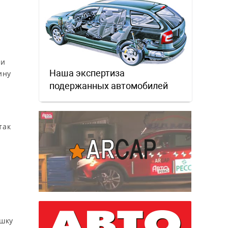
 и
Наша экспертиза
ину
подержанных автомобилей
так
ышку