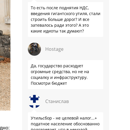
То есть после поднятия НДС,
введения гигантского утиля, стали
строить больше дорог? И все
затевалось ради этого? А это
какие идиоты так думают?
Hostage
Да, государство расходует
огромные средства, но не на
социалку и инфраструктуру.
Посмотри бюджет
Станислав
Утильсбор - не целевой налог...+
податное население обоснованно
дно:
подозревает, что в немалой