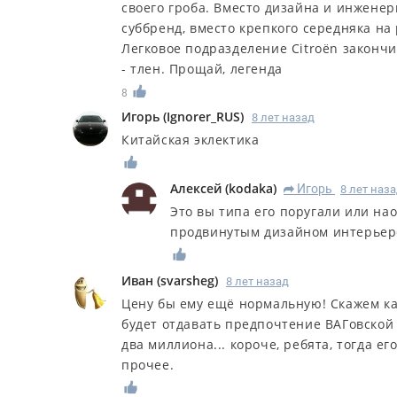
своего гроба. Вместо дизайна и инжене
суббренд, вместо крепкого середняка на
Легковое подразделение Citroën закончи
- тлен. Прощай, легенда
8
Игорь
(
Ignorer_RUS
)
8 лет назад
Китайская эклектика
Алексей
(
kodaka
)
Игорь
8 лет наз
R
Это вы типа его поругали или на
продвинутым дизайном интерьер
Иван
(
svarsheg
)
8 лет назад
Цену бы ему ещё нормальную! Скажем как
будет отдавать предпочтение ВАГовской 
два миллиона... короче, ребята, тогда е
прочее.