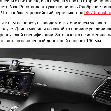
шейся от Ситроена, был обещан у нас во второй поло
ше: в базе Росстандарта уже появилось Одобрение типа
. Что сообщает российский сертификат на
DS 7 Crossba
ы к нам не повезут: заводом-изготовителем указано
юлузе. Длина машины по какой-то причине увеличила
французской спецификации. Зато высота не изменилась
читывать на заявленный дорожный просвет 190 мм.