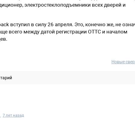
ндиционер, электростеклоподъемники всех дверей и
ck вступил в силу 26 апреля. Это, конечно же, не озна
чаще всего между датой регистрации ОТТС и началом
ев.
Новые свер
нтарий
й
7 лет назад