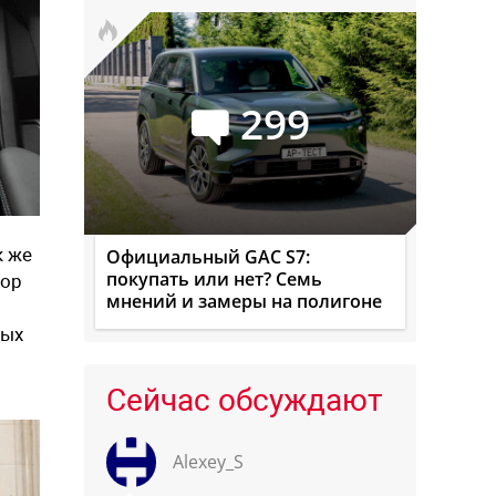
299
к же
Официальный GAC S7:
покупать или нет? Семь
тор
мнений и замеры на полигоне
вых
Сейчас обсуждают
Alexey_S