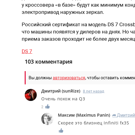
у кроссовера «в базе» будут как минимум ко
электропривод наружных зеркал.
Российский сертификат на модель DS 7 Crossba
что машины появятся у дилеров на днях. Но 
приема заказов проходит не более двух месяц
DS 7
103 комментария
Вы должны
авторизоваться
, чтобы оставить комме
Дмитрий
(
sunRize
)
8 лет назад
Очень похож на Q3
2
Максим
(
Maximus Panin
)
Дмитри
R
Скорее это близнец Infiniti fx35