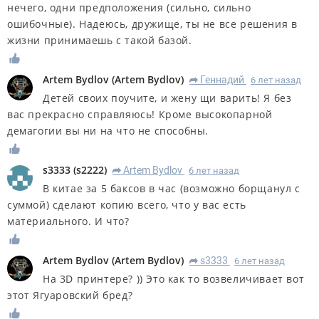
нечего, одни предположения (сильно, сильно
ошибочные). Надеюсь, дружище, ты не все решения в
жизни принимаешь с такой базой.
Artem Bydlov
(
Artem Bydlov
)
Геннадий
6 лет назад
R
Детей своих поучите, и жену щи варить! Я без
вас прекрасно справляюсь! Кроме высокопарной
демагогии вы ни на что не способны.
s3333
(
s2222
)
Artem Bydlov
6 лет назад
R
В китае за 5 баксов в час (возможно борщанул с
суммой) сделают копию всего, что у вас есть
материального. И что?
Artem Bydlov
(
Artem Bydlov
)
s3333
6 лет назад
R
На 3D принтере? )) Это как то возвеличивает вот
этот Ягуаровский бред?