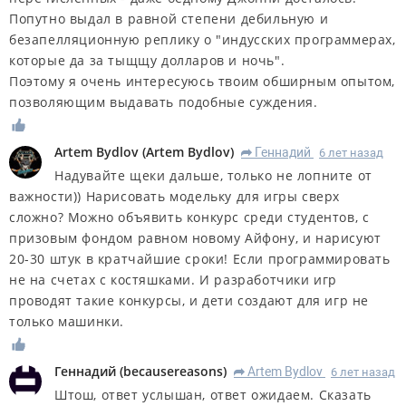
Попутно выдал в равной степени дебильную и
безапелляционную реплику о "индусских программерах,
которые да за тыщщу долларов и ночь".
Поэтому я очень интересуюсь твоим обширным опытом,
позволяющим выдавать подобные суждения.
Artem Bydlov
(
Artem Bydlov
)
Геннадий
6 лет назад
R
Надувайте щеки дальше, только не лопните от
важности)) Нарисовать модельку для игры сверх
сложно? Можно объявить конкурс среди студентов, с
призовым фондом равном новому Айфону, и нарисуют
20-30 штук в кратчайшие сроки! Если программировать
не на счетах с костяшками. И разработчики игр
проводят такие конкурсы, и дети создают для игр не
только машинки.
Геннадий
(
becausereasons
)
Artem Bydlov
6 лет назад
R
Штош, ответ услышан, ответ ожидаем. Сказать