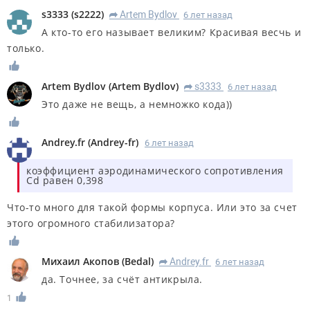
s3333
(
s2222
)
Artem Bydlov
6 лет назад
R
А кто-то его называет великим? Красивая весчь и
только.
Artem Bydlov
(
Artem Bydlov
)
s3333
6 лет назад
R
Это даже не вещь, а немножко кода))
Andrey.fr
(
Andrey-fr
)
6 лет назад
коэффициент аэродинамического сопротивления
Cd равен 0,398
Что-то много для такой формы корпуса. Или это за счет
этого огромного стабилизатора?
Михаил Акопов
(
Bedal
)
Andrey.fr
6 лет назад
R
да. Точнее, за счёт антикрыла.
1