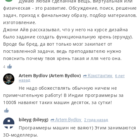
Думаю любая сделанная вещь, виртуальная или
физическая - это развитие. Обсуждение, поиск, решение
задач, приход к финальному образу, подбор материалов,
изготовление.
Джони Айв рассказывал, что у него на курсе дизайна
было задание создать функциональную хрень (ерунду).
Вроде бы бред, да вот только мозг закипает от
поставленной задачи, ведь преподавателю нужно
пояснить почему твоя хрень такая и лля чего она.
4
Artem Bydlov
(
Artem Bydlov
)
Константин
6 лет
R
назад
Не надо обожествлять обычную ничем не
примечательную работу! В Индии программеры за
1000$ наваяют таких машин десяток, за сутки!
bileyg
(
bileyg
)
Artem Bydlov
2 года назад
R
Программеры машин не ваяют) Этим занимаются
3D-моделлеры.