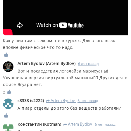
Как у них там с сексом- не в курсях. Для этого всеж
вполне физическое что то надо.
Artem Bydlov
(
Artem Bydlov
)
6 лет назад
Вот и последствия легалайза марихуаны!
Улучшеная версия виртуальной машины🤦‍♂️ Других дел в
офисе Ягуара нет.
2
s3333
(
s2222
)
Artem Bydlov
6 лет назад
R
А пиар отделы до этого без веществ работали?
Константин
(
Kotman
)
Artem Bydlov
6 лет назад
R