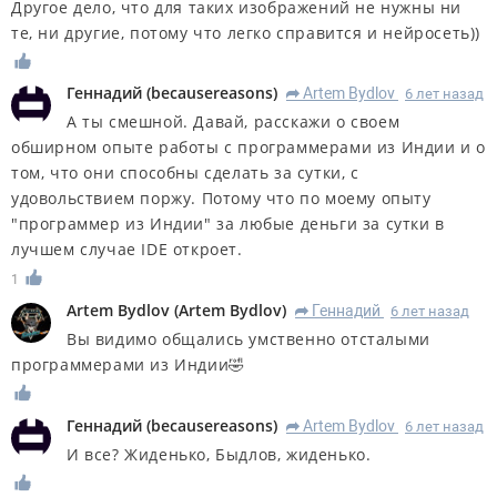
Другое дело, что для таких изображений не нужны ни
те, ни другие, потому что легко справится и нейросеть))
Геннадий
(
becausereasons
)
Artem Bydlov
6 лет назад
R
А ты смешной. Давай, расскажи о своем
обширном опыте работы с программерами из Индии и о
том, что они способны сделать за сутки, с
удовольствием поржу. Потому что по моему опыту
"программер из Индии" за любые деньги за сутки в
лучшем случае IDE откроет.
1
Artem Bydlov
(
Artem Bydlov
)
Геннадий
6 лет назад
R
Вы видимо общались умственно отсталыми
программерами из Индии🤣
Геннадий
(
becausereasons
)
Artem Bydlov
6 лет назад
R
И все? Жиденько, Быдлов, жиденько.