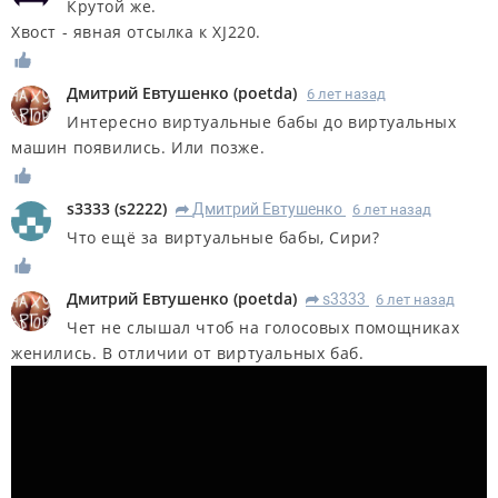
Крутой же.
Хвост - явная отсылка к XJ220.
Дмитрий Евтушенко
(
poetda
)
6 лет назад
Интересно виртуальные бабы до виртуальных
машин появились. Или позже.
s3333
(
s2222
)
Дмитрий Евтушенко
6 лет назад
R
Что ещё за виртуальные бабы, Сири?
Дмитрий Евтушенко
(
poetda
)
s3333
6 лет назад
R
Чет не слышал чтоб на голосовых помощниках
женились. В отличии от виртуальных баб.