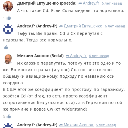
Дмитрий Евтушенко
(
poetda
)
Andrey.fr
6 лет назад
R
А что такое Cd. Если Cx на мидель- то нормально.
1
Andrey.fr
(
Andrey-fr
)
Дмитрий Евтушенко
6 лет назад
R
Тьфу ты, Вы правы, Cd и Cx перепутал с
недосыпа. Тогда все нормально.
Михаил Акопов
(
Bedal
)
Andrey.fr
6 лет назад
R
Их сложно перепутать, потому что это одно и то
же. Во многих странах (и у нас) Сх, соответственно
общему (и авиационному) подходу по названию оси
координат.
В США этот же коэффициент по-простому, по-гаражному,
зовётся Cd (от drag, то есть просто коэффициент
сопротивления без указания оси) , а в Германии по той
же причине и вовсе Cw (от Widerstand)
3
Andrey.fr
(
Andrey-fr
)
Михаил Акопов
6 лет назад
R