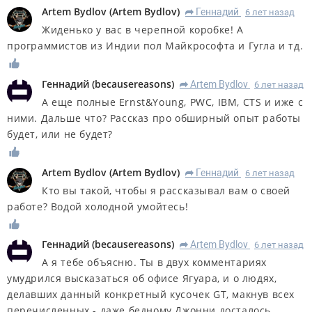
Artem Bydlov
(
Artem Bydlov
)
Геннадий
6 лет назад
R
Жиденько у вас в черепной коробке! А
программистов из Индии пол Майкрософта и Гугла и тд.
Геннадий
(
becausereasons
)
Artem Bydlov
6 лет назад
R
А еще полные Ernst&Young, PWC, IBM, CTS и иже с
ними. Дальше что? Рассказ про обширный опыт работы
будет, или не будет?
Artem Bydlov
(
Artem Bydlov
)
Геннадий
6 лет назад
R
Кто вы такой, чтобы я рассказывал вам о своей
работе? Водой холодной умойтесь!
Геннадий
(
becausereasons
)
Artem Bydlov
6 лет назад
R
А я тебе объясню. Ты в двух комментариях
умудрился высказаться об офисе Ягуара, и о людях,
делавших данный конкретный кусочек GT, макнув всех
перечисленных - даже бедному Джонни досталось.