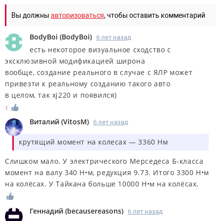
Вы должны
авторизоваться
, чтобы оставить комментарий
BodyBoi
(
BodyBoi
)
6 лет назад
есть некоторое визуальное сходство с
эксклюзивной модификацией широна
вообще, создание реального в случае с ЯЛР может
привезти к реальному созданию такого авто
в целом, так xj220 и появился)
1
Виталий
(
VitosM
)
6 лет назад
крутящий момент на колесах — 3360 Нм
Слишком мало. У электрического Мерседеса Б-класса
момент на валу 340 Н•м, редукция 9.73. Итого 3300 Н•м
на колёсах. У Тайкана больше 10000 Н•м на колёсах.
Геннадий
(
becausereasons
)
6 лет назад