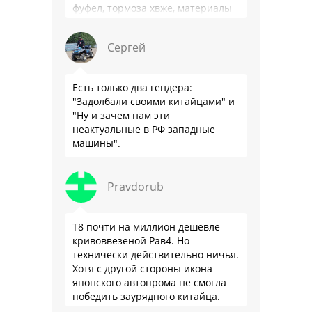
фуфел, тормоза хвже, материалы
салона хуже. Не, …
Сергей
Есть только два гендера:
"Задолбали своими китайцами" и
"Ну и зачем нам эти
неактуальные в РФ западные
машины".
Pravdorub
Т8 почти на миллион дешевле
кривоввезеной Рав4. Но
технически действительно ничья.
Хотя с другой стороны икона
японского автопрома не смогла
победить заурядного китайца.