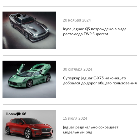
Новости
38
20 ноября 2024
Купе Jaguar XJS возрождено в виде
рестомода TWR Supercat
Новости
33
30 октября 2024
Cуперкар Jaguar C-X75 наконец-то
добрался до дорог общего пользования
Новости
66
15 июля 2024
Jaguar радикально сокращает
модельный ряд