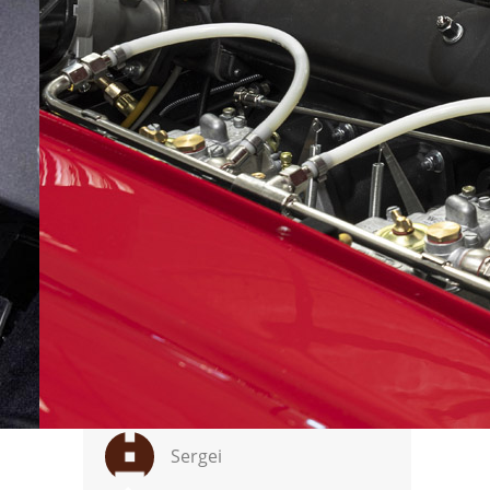
Зачем АР опять сравнивает
несравнимое, очередной заказ от
того же заказчика? Тойота в
прошлом году продала более
миллиона RAV на самых богатых и
требовательных рынках США и
Японии, в очередной раз
подтвердив статус …
Valeriy
Как много добра к друг другу в
комментариях:)) Одна желчь)
Хорошая аналогия: вы идете на
Эльбрус штурмовать вершину с
женой и вам дают две веревки:
один производитель выпускает ее
100 лет и к …
Sergei