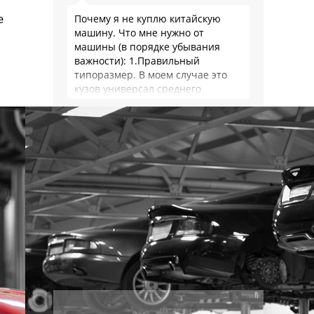
е
Почему я не куплю китайскую
машину. Что мне нужно от
машины (в порядке убывания
важности): 1.Правильный
типоразмер. В моем случае это
кузов универсал среднего
размера. 2.Надежность. Хочется
быть уверенным, что она меня
везде довезет и …
Наша экспертиза
подержанных автомобилей