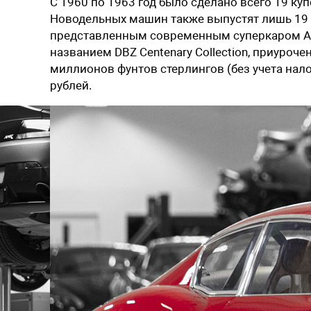
С 1960 по 1963 год было сделано всего 19 куп
Новодельных машин также выпустят лишь 19 шт
представленным современным суперкаром Ast
названием DBZ Centenary Collection, приуроч
миллионов фунтов стерлингов (без учета нало
рублей.