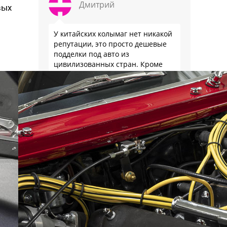
Дмитрий
вых
У китайских колымаг нет никакой
репутации, это просто дешевые
подделки под авто из
цивилизованных стран. Кроме
того в китайском автопроме
сильнейший спад производства
(более 20% по итогам года)и
почти все китайские
Евгений
производители работают …
При этом обе веревки
произведены на одном заводе в
Китае. Например, как Мазда СХ5 и
Чанган. А серенькая и грубая
привезена контрабандой через
Киргизию, а модненькая типа с
гарантией
Дмитрий