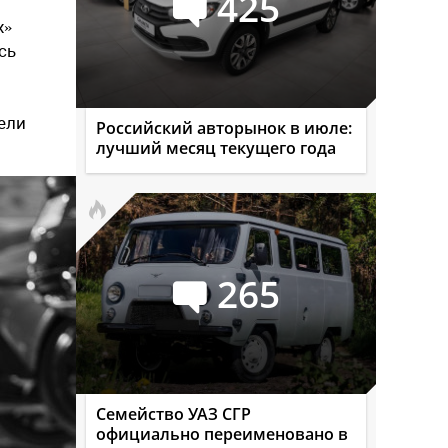
425
х»
сь
ели
Российский авторынок в июле:
лучший месяц текущего года
265
Семейство УАЗ СГР
официально переименовано в