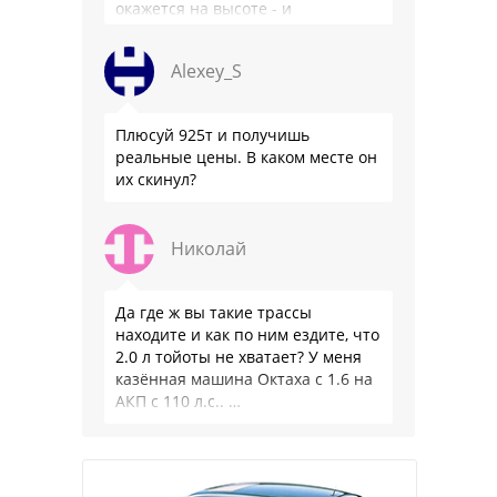
окажется на высоте - и
комфортнее, и продуманнее (если
такое слово …
Alexey_S
Плюсуй 925т и получишь
реальные цены. В каком месте он
их скинул?
Николай
Да где ж вы такие трассы
находите и как по ним ездите, что
2.0 л тойоты не хватает? У меня
казённая машина Октаха с 1.6 на
АКП с 110 л.с.. …