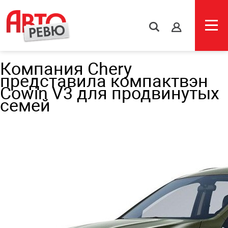
s
Компания Chery
представила компактвэн
Cowin V3 для продвинутых
семей