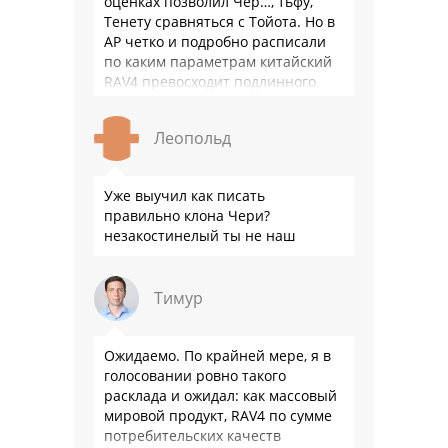
оценках позволил Чер…, тьфу,
Тенету сравняться с Тойота. Но в
АР четко и подробно расписали
по каким параметрам китайский
RAV4 превосходит подлинного
китайца: лучше и комфортнее
подвеска едет ровно и приятно …
Леопольд
Уже выучил как писать
правильно клона Чери?
незакостинелый ты не наш
Тимур
Ожидаемо. По крайней мере, я в
голосовании ровно такого
расклада и ожидал: как массовый
мировой продукт, RAV4 по сумме
потребительских качеств