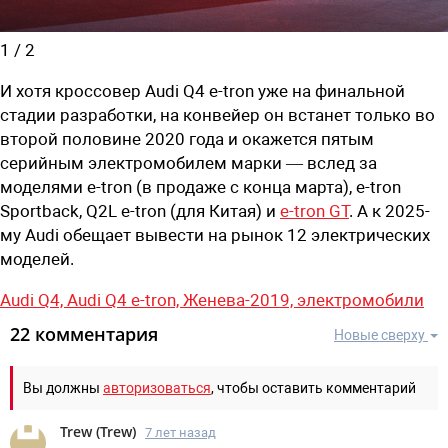
1
/
2
И хотя кроссовер Audi Q4 e-tron уже на финальной
стадии разработки, на конвейер он встанет только во
второй половине 2020 года и окажется пятым
серийным электромобилем марки — вслед за
моделями e-tron (в продаже с конца марта), e-tron
Sportback, Q2L e-tron (для Китая) и
e-tron GT
. А к 2025-
му Audi обещает вывести на рынок 12 электрических
моделей.
Audi Q4,
Audi Q4 e-tron,
Женева-2019,
электромобили
22 комментария
Новые сверху
Вы должны
авторизоваться
, чтобы оставить комментарий
Trew
(
Trew
)
7 лет назад