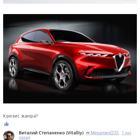
Кризис жанра?
Виталий Степаненко
(
Vitalliy
)
Megamind235
7 лет
R
назад