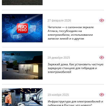
Письма
117
p
27 февраля 2026
Читатели — о салонном зеркале
Атласа, госсубсидиях на
электромобили, использовании
запаски зимой и о другом
Ликбез
513
p
29 декабря 2025
Заряжай дома. Как установить частную
зарядную станцию для гибридов и
электромобилей
Ликбез
244
p
19 ноября 2025
Инфраструктура для электромобилей и
гибридов в России: что нового?