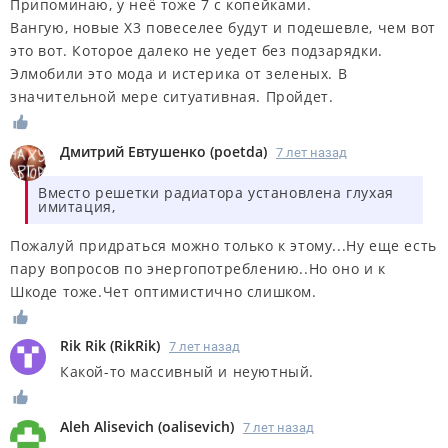
Припоминаю, у неё тоже 7 с копейками.
Вангую, новые Х3 повеселее будут и подешевле, чем вот
это вот. Которое далеко не уедет без подзарядки.
Элмобили это мода и истерика от зеленых. В
значительной мере ситуативная. Пройдет.
Дмитрий Евтушенко
(
poetda
)
7 лет назад
Вместо решетки радиатора установлена глухая
имитация,
Пожалуй придраться можно только к этому...Ну еще есть
пару вопросов по энергопотреблению..Но оно и к
Шкоде тоже.Чет оптимистично слишком.
Rik Rik
(
RikRik
)
7 лет назад
Какой-то массивный и неуютный.
Aleh Alisevich
(
oalisevich
)
7 лет назад