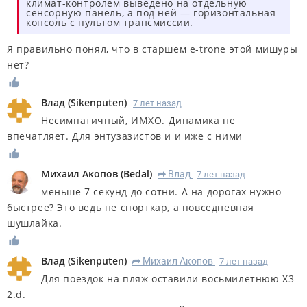
климат-контролем выведено на отдельную
сенсорную панель, а под ней — горизонтальная
консоль с пультом трансмиссии.
Я правильно понял, что в старшем e-trone этой мишуры
нет?
Влад
(
Sikenputen
)
7 лет назад
Несимпатичный, ИМХО. Динамика не
впечатляет. Для энтузазистов и и иже с ними
Михаил Акопов
(
Bedal
)
Влад
7 лет назад
R
меньше 7 секунд до сотни. А на дорогах нужно
быстрее? Это ведь не спорткар, а повседневная
шушлайка.
Влад
(
Sikenputen
)
Михаил Акопов
7 лет назад
R
Для поездок на пляж оставили восьмилетнюю Х3
2.d.