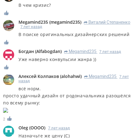
В чем кризис?
Megamind235
(
megamind235
)
Виталий Степаненко
R
7 лет назад
В поиске оригинальных дизайнерских решений
Богдан
(
Alfabogdan
)
Megamind235
7 лет назад
R
Уже наверно конвульсии жанра ))
Алексей Колпаков
(
alohahwi
)
Megamind235
7 лет
R
назад
всё норм.
просто удачный дизайн от родоначальника разошёлся
по всему рынку:
2
Oleg
(
OOOO
)
7 лет назад
Назначьте же цену (С)