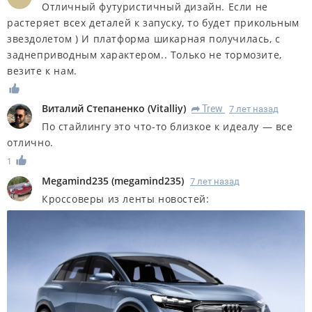
Отличный футуристичный дизайн. Если не
растеряет всех деталей к запуску, то будет прикольным
звездолетом ) И платформа шикарная получилась, с
заднеприводным характером.. Только не тормозите,
везите к нам.
Виталий Степаненко
(
Vitalliy
)
Trew
7 лет назад
R
По стайлингу это что-то близкое к идеалу — все
отлично.
1
Megamind235
(
megamind235
)
7 лет назад
Кроссоверы из ленты новостей: