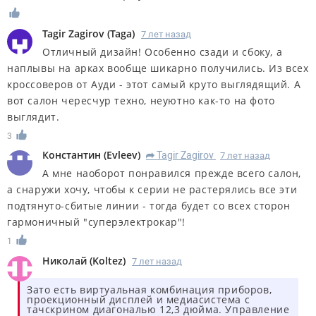
Tagir Zagirov
(
Taga
)
7 лет назад
Отличный дизайн! Особенно сзади и сбоку, а
наплывы на арках вообще шикарно получились. Из всех
кроссоверов от Ауди - этот самый круто выглядящий. А
вот салон чересчур техно, неуютно как-то на фото
выглядит.
3
Константин
(
Evleev
)
Tagir Zagirov
7 лет назад
R
А мне наоборот понравился прежде всего салон,
а снаружи хочу, чтобы к серии не растерялись все эти
подтянуто-сбитые линии - тогда будет со всех сторон
гармоничный "суперэлектрокар"!
1
Николай
(
Koltez
)
7 лет назад
Зато есть виртуальная комбинация приборов,
проекционный дисплей и медиасистема с
тачскрином диагональю 12,3 дюйма. Управление