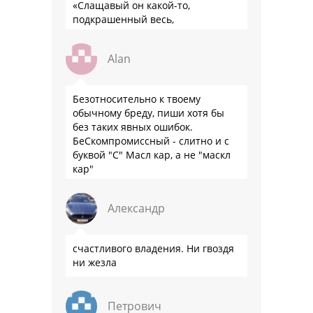
«Слащавый он какой-то,
подкрашенный весь,
подпудренный как баба... Весь
такой... Одно слово — румын»
Alan
Безотносительно к твоему
обычному бреду, пиши хотя бы
без таких явных ошибок.
БеСкомпромиссный - слитно и с
буквой "С" Масл кар, а не "маскл
кар"
Александр
счастливого владения. Ни гвоздя
ни жезла
Петрович