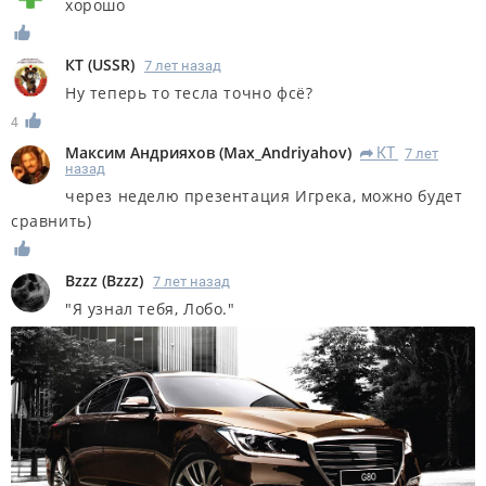
хорошо
КT
(
USSR
)
7 лет назад
Ну теперь то тесла точно фсё?
4
Максим Андрияхов
(
Max_Andriyahov
)
КT
7 лет
R
назад
через неделю презентация Игрека, можно будет
сравнить)
Bzzz
(
Bzzz
)
7 лет назад
"Я узнал тебя, Лобо."