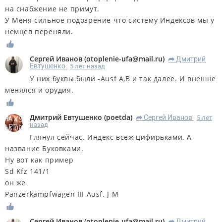
на снабжение не примут.
У Меня сильное подозрение что систему Индексов мы у
немцев переняли.
Сергей Иванов
(
otoplenie-ufa@mail.ru
)
Дмитрий
R
Евтушенко
5 лет назад
У них буквы были -Ausf A,B и так далее. И внешне
менялся и орудия.
Дмитрий Евтушенко
(
poetda
)
Сергей Иванов
5 лет
R
назад
Глянул сейчас. Индекс всеж цифирьками. А
название Буковками.
Ну вот как пример
Sd Kfz 141/1
он же
Panzerkampfwagen III Ausf. J-M
Сергей Иванов
(
otoplenie-ufa@mail.ru
)
Дмитрий
R