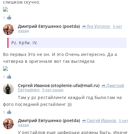
слишком скучно.
1
Дмитрий Евтушенко
(
poetda
)
Ilya Voronov
5 лет
R
назад
Pz. Kpfw. IV.
Во первых Это не он. И это Очень интересно. Да а
четверка в оригинале вот так выглядела
1
Сергей Иванов
(
otoplenie-ufa@mail.ru
)
Дмитрий
R
Евтушенко
5 лет назад
Там у pz рестайлинги каждый год были,там на
фото последний рестайлинг )))
1
Дмитрий Евтушенко
(
poetda
)
Сергей Иванов
5 лет
R
назад
У рестайлов еще цифирьки должны быть. Иначе