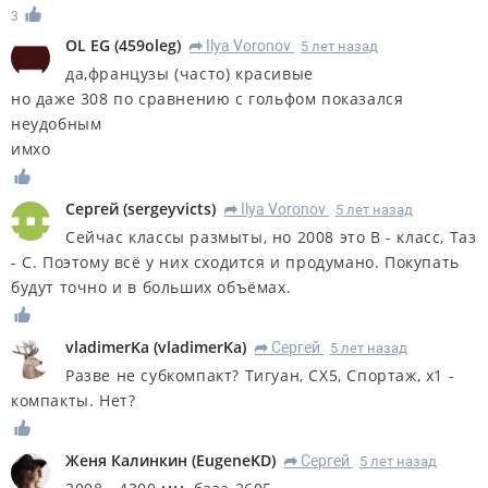
3
OL EG
(
459oleg
)
Ilya Voronov
5 лет назад
R
да,французы (часто) красивые
но даже 308 по сравнению с гольфом показался
неудобным
имхо
Сергей
(
sergeyvicts
)
Ilya Voronov
5 лет назад
R
Сейчас классы размыты, но 2008 это В - класс, Таз
- С. Поэтому всё у них сходится и продумано. Покупать
будут точно и в больших объёмах.
vladimerKa
(
vladimerKa
)
Сергей
5 лет назад
R
Разве не субкомпакт? Тигуан, СХ5, Спортаж, х1 -
компакты. Нет?
Женя Калинкин
(
EugeneKD
)
Сергей
5 лет назад
R