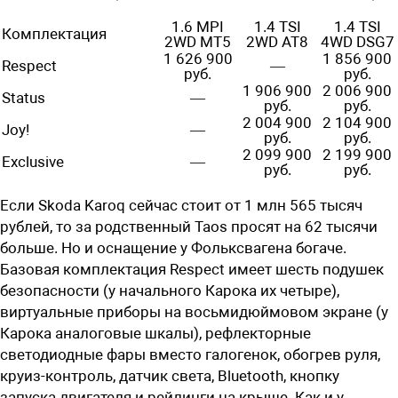
1.6 MPI
1.4 TSI
1.4 TSI
Комплектация
2WD MT5
2WD AT8
4WD DSG7
1 626 900
1 856 900
Respect
—
руб.
руб.
1 906 900
2 006 900
Status
—
руб.
руб.
2 004 900
2 104 900
Joy!
—
руб.
руб.
2 099 900
2 199 900
Exclusive
—
руб.
руб.
Если Skoda Karoq сейчас стоит от 1 млн 565 тысяч
рублей, то за родственный Taos просят на 62 тысячи
больше. Но и оснащение у Фольксвагена богаче.
Базовая комплектация Respect имеет шесть подушек
безопасности (у начального Карока их четыре),
виртуальные приборы на восьмидюймовом экране (у
Карока аналоговые шкалы), рефлекторные
светодиодные фары вместо галогенок, обогрев руля,
круиз-контроль, датчик света, Bluetooth, кнопку
запуска двигателя и рейлинги на крыше. Как и у