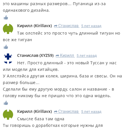
это машины разных размеров... Путаница из-за
одинакового дизайна.
Кирилл
(
Kirillavx
)
Станислав
5 лет назад
R
Так олспейс это просто чуть длинный тигуан но
все же тигуан
Станислав
(
XYZ59
)
Кирилл
5 лет назад
R
Нет. Просто длинный - это новый Туссан у нас
или модели для китайцев.
У Аллспэйса другая колея, ширина, база и свесы. Он на
размер больше...
Сделали бы ему другую морду, салон и название - в
голову никому бы не пришло что это одна модель.
Кирилл
(
Kirillavx
)
Станислав
5 лет назад
R
Смысле база там одна
Ты говоришь о доработках которые нужны для