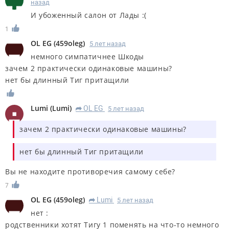
назад
И убоженный салон от Лады :(
1
OL EG
(
459oleg
)
5 лет назад
немного симпатичнее Шкоды
зачем 2 практически одинаковые машины?
нет бы длинный Тиг притащили
Lumi
(
Lumi
)
OL EG
5 лет назад
R
зачем 2 практически одинаковые машины?
нет бы длинный Тиг притащили
Вы не находите противоречия самому себе?
7
OL EG
(
459oleg
)
Lumi
5 лет назад
R
нет :
родственники хотят Тигу 1 поменять на что-то немного