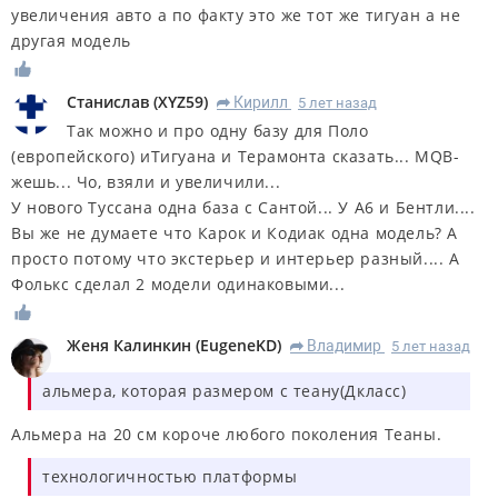
увеличения авто а по факту это же тот же тигуан а не
другая модель
Станислав
(
XYZ59
)
Кирилл
5 лет назад
R
Так можно и про одну базу для Поло
(европейского) иТигуана и Терамонта сказать... MQB-
жешь... Чо, взяли и увеличили...
У нового Туссана одна база с Сантой... У А6 и Бентли....
Вы же не думаете что Карок и Кодиак одна модель? А
просто потому что экстерьер и интерьер разный.... А
Фолькс сделал 2 модели одинаковыми...
Женя Калинкин
(
EugeneKD
)
Владимир
5 лет назад
R
альмера, которая размером с теану(Дкласс)
Альмера на 20 см короче любого поколения Теаны.
технологичностью платформы