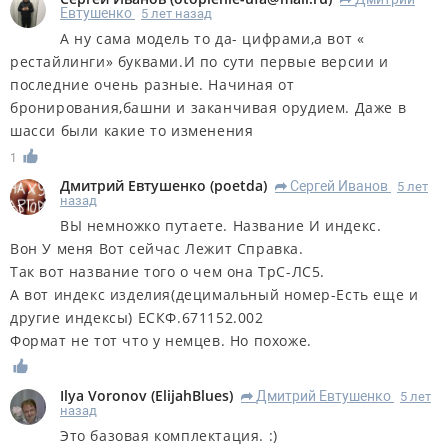
Евтушенко
5 лет назад
А ну сама модель то да- цифрами,а вот «
рестайлинги» буквами.И по сути первые версии и
последние очень разные. Начиная от
бронирования,башни и заканчивая орудием. Даже в
шасси были какие то изменения
1
Дмитрий Евтушенко
(
poetda
)
Сергей Иванов
5 лет
R
назад
ВЫ немножко путаете. Название И индекс.
Вон У меня Вот сейчас Лежит Справка.
Так вот название того о чем она ТрС-ЛС5.
А вот индекс изделия(децимальный номер-Есть еще и
другие индексы) ЕСКФ.671152.002
Формат не тот что у немцев. Но похоже.
Ilya Voronov
(
ElijahBlues
)
Дмитрий Евтушенко
5 лет
R
назад
Это базовая комплектация. :)