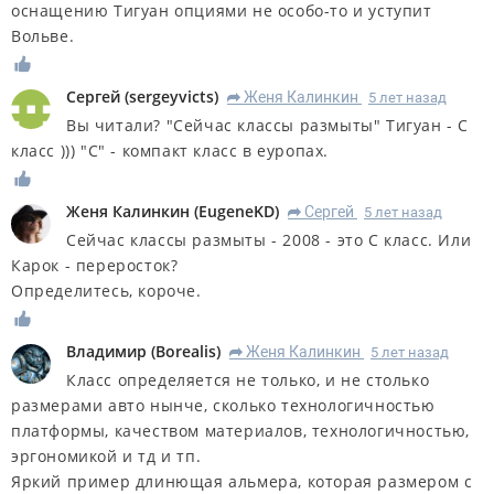
оснащению Тигуан опциями не особо-то и уступит
Вольве.
Сергей
(
sergeyvicts
)
Женя Калинкин
5 лет назад
R
Вы читали? "Сейчас классы размыты" Тигуан - С
класс ))) "С" - компакт класс в еуропах.
Женя Калинкин
(
EugeneKD
)
Сергей
5 лет назад
R
Сейчас классы размыты - 2008 - это С класс. Или
Карок - переросток?
Определитесь, короче.
Владимир
(
Borealis
)
Женя Калинкин
5 лет назад
R
Класс определяется не только, и не столько
размерами авто нынче, сколько технологичностью
платформы, качеством материалов, технологичностью,
эргономикой и тд и тп.
Яркий пример длинющая альмера, которая размером с