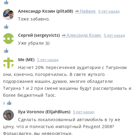
Александр Козин
(
plita08
)
Нафаня
5 лет назад
R
Тоже забавно.
Сергей
(
sergeyvicts
)
Александр Козин
5 лет назад
R
Уже убрали )))
Me
(
ME
)
5 лет назад
Насчет 20% пересечения аудитории с Тигуаном
они, конечно, погорячились. В свете жуткого
подорожания машин, думаю, многие обладатели
Тигуана 1 и 2 при смене машины будут рассматривать и
более бюджетный Таос.
8
Ilya Voronov
(
ElijahBlues
)
5 лет назад
Сделать локализованный автомобиль в ту же
цену, что и полностью импортный Peugeot 2008?
Фольксваген, вы невероятные.