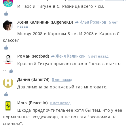
И Таос и Тигуан в С. Разница всего 7 см.
Женя Калинкин
(
EugeneKD
)
Илья Розанов
5 лет
R
назад
Между 2008 и Кароком 8 см. И 2008 и Карок в С
классе?
Роман
(
Notbad
)
Женя Калинкин
5 лет назад
R
Красный Тигуан врывается аж в F-класс, вы что
11
Данил
(
daniil74
)
5 лет назад
Два лимона за оранжевый таз многовато.
Илья
(
Peacelio
)
5 лет назад
Шкода предпочтительнее хотя бы тем, что у неё
нормальные воздуховоды, а не вот эта "экономия на
спичках".