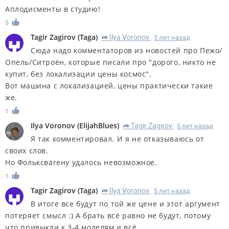
Аплодисменты в студию!
5
Tagir Zagirov
(
Taga
)
Ilya Voronov
5 лет назад
R
Сюда надо комментаторов из новостей про Пежо/
Опель/Ситроён, которые писали про "дорого, никто не
купит, без локализации цены космос".
Вот машина с локализацией, цены практически такие
же.
1
Ilya Voronov
(
ElijahBlues
)
Tagir Zagirov
5 лет назад
R
Я так комментировал. И я не отказываюсь от
своих слов.
Но Фольксвагену удалось невозможное.
1
Tagir Zagirov
(
Taga
)
Ilya Voronov
5 лет назад
R
В итоге все будут по той же цене и этот аргумент
потеряет смысл :) А брать всё равно не будут, потому
что привыкли к 3-4 моделям и всё.