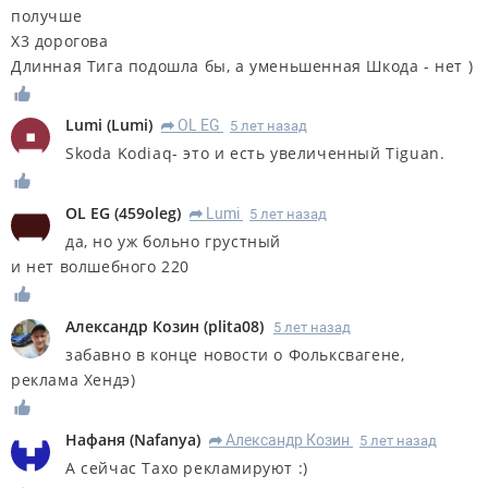
получше
Х3 дорогова
Длинная Тига подошла бы, а уменьшенная Шкода - нет )
Lumi
(
Lumi
)
OL EG
5 лет назад
R
Skoda Kodiaq- это и есть увеличенный Tiguan.
OL EG
(
459oleg
)
Lumi
5 лет назад
R
да, но уж больно грустный
и нет волшебного 220
Александр Козин
(
plita08
)
5 лет назад
забавно в конце новости о Фольксвагене,
реклама Хендэ)
Нафаня
(
Nafanya
)
Александр Козин
5 лет назад
R
А сейчас Тахо рекламируют :)