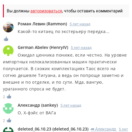
Вы должны
авторизоваться
, чтобы оставить комментарий
Роман Левин
(
Rammon
)
5 лет назад
Какой-то китаец по экстерьеру передка...
German Abelev
(
HenryIV
)
5 лет назад
Ожидал ценника пониже, если честно. На уровне
импортных нелокализованных машин практически
получается. В схожих комплектациях Таос всего на
сотню дешевле Тигуана, а ведь он попроще заметно и
внешне и по отделке, и по сути. Мда, вангую,
ураганного спроса не будет.
2
Александр
(
sankey
)
5 лет назад
О, Х-фэйс от ВАГа
2
deleted_06.10.23
(
deleted_06.10.23
)
Александр
5 лет
R