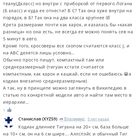
теану(Дкласс) но внутри с приборкой от первого Логана
(Б класс) и куда ее отнести? В С? Так она хуже внутри на
порядок, в Б? Так она на два класса крупнее 🤣
Крета размерами почти как карок, и казалась бы «какая
разница» но она есть, не всегда ее можно понять сев на
5 минут в авто.
Кроме того, кросоверы все скопом считаются класс J, и
на АВС делятся лишь условно…
Обычно просто пишут, компактный там или
среднеразмерный (тигуан кстати считается
компактным, как карок и кашкай, если не ошибаюсь 😁а
кодиак внезапно среднеразмерным)
А так, ну в принципе можно заглянуть в Википедию в
статью по конкретной модели авто и найти там место в
иерархии…
1
Станислав
(
XYZ59
)
Владимир
5 лет назад
R
Кодиак длиннее Тигуана на 20+ см, база больше
на 10+ см, он на 6 см шире... Аллспэйс и обычный Тиг