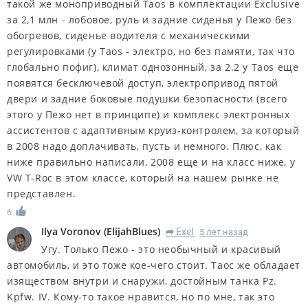
такой же моноприводный Taos в комплектации Exclusive
за 2,1 млн - лобовое, руль и задние сиденья у Пежо без
обогревов, сиденье водителя с механическими
регулировками (у Taos - электро, но без памяти, так что
глобально пофиг), климат однозонный, за 2.2 у Taos еще
появятся бесключевой доступ, электропривод пятой
двери и задние боковые подушки безопасности (всего
этого у Пежо нет в принципе) и комплекс электронных
ассистентов с адаптивным круиз-контролем, за который
в 2008 надо доплачивать, пусть и немного. Плюс, как
ниже правильно написали, 2008 еще и на класс ниже, у
VW T-Roc в этом классе, который на нашем рынке не
представлен.
6
Ilya Voronov
(
ElijahBlues
)
Exel
5 лет назад
R
Угу. Только Пежо - это необычный и красивый
автомобиль, и это тоже кое-чего стоит. Таос же обладает
изяществом внутри и снаружи, достойным танка Pz.
Kpfw. IV. Кому-то такое нравится, но по мне, так это