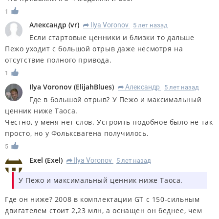
1
Александр
(
vr
)
Ilya Voronov
5 лет назад
R
Если стартовые ценники и близки то дальше
Пежо уходит с большой отрыв даже несмотря на
отсутствие полного привода.
1
Ilya Voronov
(
ElijahBlues
)
Александр
5 лет назад
R
Где в большой отрыв? У Пежо и максимальный
ценник ниже Таоса.
Честно, у меня нет слов. Устроить подобное было не так
просто, но у Фольксвагена получилось.
5
Exel
(
Exel
)
Ilya Voronov
5 лет назад
R
У Пежо и максимальный ценник ниже Таоса.
Где он ниже? 2008 в комплектации GT с 150-сильным
двигателем стоит 2,23 млн, а оснащен он беднее, чем