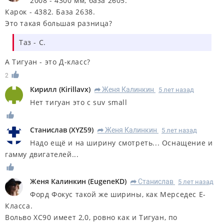
2008 - 4300 мм, база 2605.
Карок - 4382. База 2638.
Это такая большая разница?
Таз - С.
А Тигуан - это Д-класс?
2
Кирилл
(
Kirillavx
)
Женя Калинкин
5 лет назад
R
Нет тигуан это c suv small
Станислав
(
XYZ59
)
Женя Калинкин
5 лет назад
R
Надо ещё и на ширину смотреть... Оснащение и
гамму двигателей...
Женя Калинкин
(
EugeneKD
)
Станислав
5 лет назад
R
Форд Фокус такой же ширины, как Мерседес Е-
Класса.
Вольво ХС90 имеет 2,0, ровно как и Тигуан, по