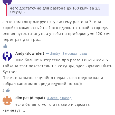
чего достаточно для разгона до 100 км/ч за 2,5
секунды
а что там контролирует эту систему разгона ? типа
коробка какая есть ? не ? ато едешь ты такой в городе,
решил чуток газануть а у тебя на приборке уже 120 кмч
через раз-два-три....
Andy
(
slowrider
)
dmitry
3 месяца назад
R
Мне больше интересно про разгон 80-120кмч. У
Тайкана этот показатель 1.1 секунды, здесь должен быть
бустрее.
Полез в карман, слцчайно педаль газа подприжал и
собрал капотом впереди идущий поток:))
2
dim pat
(
dimpat
)
3 месяца назад
если бы авто мог стать квир и сделать
каминаут....