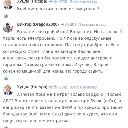
Хуцпа
(
Hutspa
)
Виктор
3 месяца назад
R
Buel ничо в этом плане не выпускает?
Виктор
(
Dragon2000
)
Хуцпа
3 месяца назад
R
В плане электробайков? Вроде нет. Не слышал. У
Харли есть электробайк. Но я пока за олдскульные
технологии в мотостроении. Поэтому приобрел себе в
коллекцию Стрит глайд на моторе Эволюшин.
А вот авто-электро бы прикупил как дом дострою с
гаражом. Присматриваюсь пока. Изучаю. Второй
конечно машиной для жены. По городу ездить.
Хуцпа
(
Hutspa
)
Виктор
3 месяца назад
R
А Indian пока не в игре? Только хардокр - только
ДВС? Вот интересно, почему я знаю про Буэль (и Вы), а
например те кто катает на BMW и пр Хондах, про такие
бренды как Buel, Moto Guzzi даже не в курсе, что они
существуют и в чем их прикол.