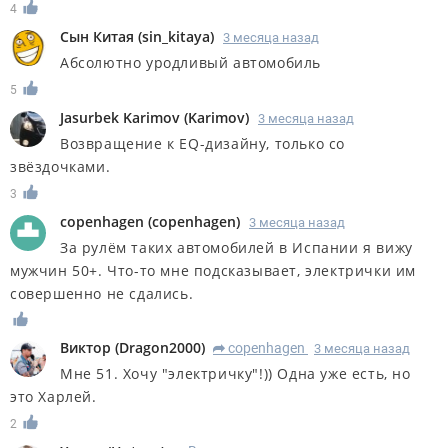
4
Сын Китая
(
sin_kitaya
)
3 месяца назад
Абсолютно уродливый автомобиль
5
Jasurbek Karimov
(
Karimov
)
3 месяца назад
Возвращение к EQ-дизайну, только со
звёздочками.
3
copenhagen
(
copenhagen
)
3 месяца назад
За рулём таких автомобилей в Испании я вижу
мужчин 50+. Что-то мне подсказывает, электрички им
совершенно не сдались.
Виктор
(
Dragon2000
)
copenhagen
3 месяца назад
R
Мне 51. Хочу "электричку"!)) Одна уже есть, но
это Харлей.
2