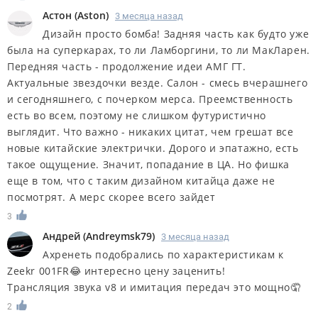
Астон
(
Aston
)
3 месяца назад
Дизайн просто бомба! Задняя часть как будто уже
была на суперкарах, то ли Ламборгини, то ли МакЛарен.
Передняя часть - продолжение идеи АМГ ГТ.
Актуальные звездочки везде. Салон - смесь вчерашнего
и сегодняшнего, с почерком мерса. Преемственность
есть во всем, поэтому не слишком футуристично
выглядит. Что важно - никаких цитат, чем грешат все
новые китайские электрички. Дорого и эпатажно, есть
такое ощущение. Значит, попадание в ЦА. Но фишка
еще в том, что с таким дизайном китайца даже не
посмотрят. А мерс скорее всего зайдет
3
Андрей
(
Andreymsk79
)
3 месяца назад
Ахренеть подобрались по характеристикам к
Zeekr 001FR😂 интересно цену заценить!
Трансляция звука v8 и имитация передач это мощно🤦
2