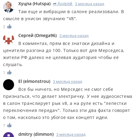
Хуцпа
(
Hutspa
)
Андрей
3 месяца назад
R
Там еще и вибрации в салоне реализовали. В
смысле в унисон звучанию "V8".
2
Сергей
(
Omega96
)
3 месяца назад
В комментах, прям все знатоки дизайна и
ценители разгона до 100. Только вот для Мерседеса,
жители РФ далеко не целевая аудитория чтобы еë
слушать.
1
El
(
elmonstrou
)
3 месяца назад
Все бы ничего, но Мерседес не смог себе
признаться, что делает электричку. У нее аудиосистема
в салон транслирует рык v8, а на руле есть "лепестки
переключения передач". Только эти два факта говорят
о том, насколько это убогое как концепт идеи.
7
dmitry
(
dimmon
)
3 месяца назад