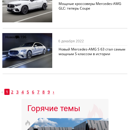
Мощные кроссоверы Mercedes-AMG
GLC: теперь Coupe
Новости
196
6 декабря 2022
Новый Mercedes-AMG S 63 стал самым
мощным S-классом в истории
‹
1
2
3
4
5
6
7
8
9
›
Горячие темы