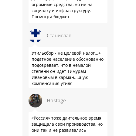
огромные средства, но не на
социалку и инфраструктуру.
Посмотри бюджет
Станислав
Утильсбор - не целевой налог...+
податное население обоснованно
подозревает, что в немалой
степени он идёт Тимурам
Ивановым в карман....а уж
компенсация утиля
производителям настолько мутна,
что прям эталон коррупции
Hostage
«Россия» тоже длительное время
защищала свои производства, но
они так и не развивались