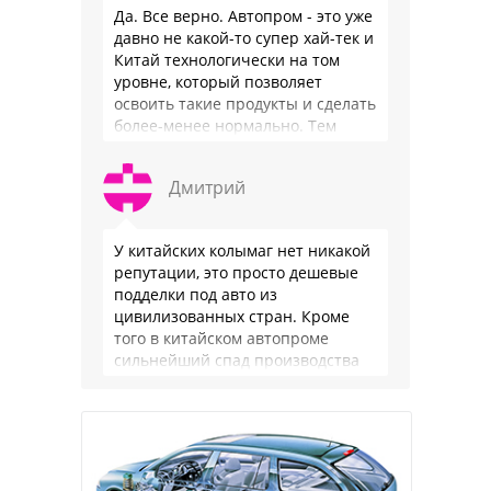
Да. Все верно. Автопром - это уже
давно не какой-то супер хай-тек и
Китай технологически на том
уровне, который позволяет
освоить такие продукты и сделать
более-менее нормально. Тем
более, что китайцы просто …
Дмитрий
У китайских колымаг нет никакой
репутации, это просто дешевые
подделки под авто из
цивилизованных стран. Кроме
того в китайском автопроме
сильнейший спад производства
(более 20% по итогам года)и
почти все китайские
производители работают …