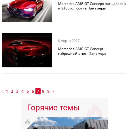
Mercedes-AMG GT Concept: пять дверей
и 816 л.с. против Панамеры
Новости
3
6 марта 2017
Mercedes-AMG GT Concept —
гибридный ответ Панамере
‹
1
2
3
4
5
6
7
8
9
›
Горячие темы