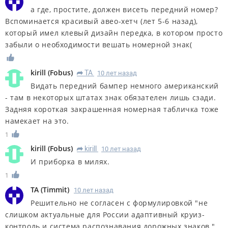
а где, простите, должен висеть передний номер?
Вспоминается красивый авео-хетч (лет 5-6 назад),
который имел клевый дизайн передка, в котором просто
забыли о необходимости вешать номерной знак(
kirill
(
Fobus
)
ТА
10 лет назад
R
Видать передний бампер немного американский
- там в некоторых штатах знак обязателен лишь сзади.
Задняя короткая закрашенная номерная табличка тоже
намекает на это.
1
kirill
(
Fobus
)
kirill
10 лет назад
R
И приборка в милях.
1
ТА
(
Timmit
)
10 лет назад
Решительно не согласен с формулировкой "не
слишком актуальные для России адаптивный круиз-
контроль и система распознавания дорожных знаков."