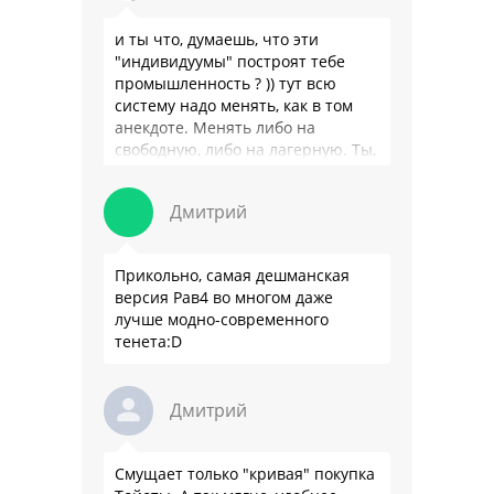
и ты что, думаешь, что эти
"индивидуумы" построят тебе
промышленность ? )) тут всю
систему надо менять, как в том
анекдоте. Менять либо на
свободную, либо на лагерную. Ты,
я так понимаю, …
Дмитрий
Прикольно, самая дешманская
версия Рав4 во многом даже
лучше модно-современного
тенета:D
Дмитрий
Смущает только "кривая" покупка