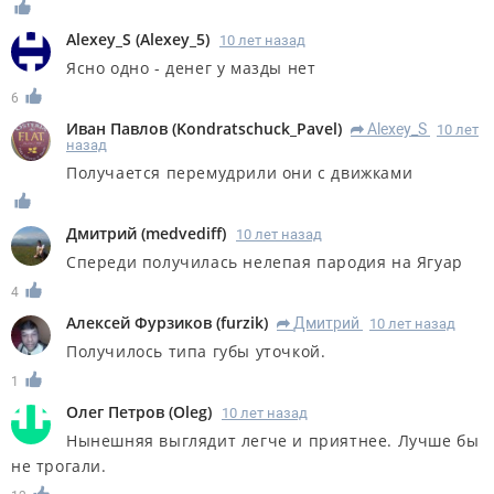
Alexey_S
(
Alexey_5
)
10 лет назад
Ясно одно - денег у мазды нет
6
Иван Павлов
(
Kondratschuck_Pavel
)
Alexey_S
10 лет
R
назад
Получается перемудрили они с движками
Дмитрий
(
medvediff
)
10 лет назад
Спереди получилась нелепая пародия на Ягуар
4
Алексей Фурзиков
(
furzik
)
Дмитрий
10 лет назад
R
Получилось типа губы уточкой.
1
Олег Петров
(
Oleg
)
10 лет назад
Нынешняя выглядит легче и приятнее. Лучше бы
не трогали.