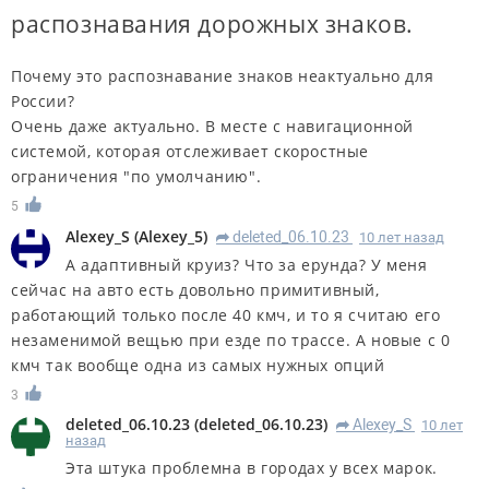
распознавания дорожных знаков.
Почему это распознавание знаков неактуально для
России?
Очень даже актуально. В месте с навигационной
системой, которая отслеживает скоростные
ограничения "по умолчанию".
5
Alexey_S
(
Alexey_5
)
deleted_06.10.23
10 лет назад
R
А адаптивный круиз? Что за ерунда? У меня
сейчас на авто есть довольно примитивный,
работающий только после 40 кмч, и то я считаю его
незаменимой вещью при езде по трассе. А новые с 0
кмч так вообще одна из самых нужных опций
3
deleted_06.10.23
(
deleted_06.10.23
)
Alexey_S
10 лет
R
назад
Эта штука проблемна в городах у всех марок.