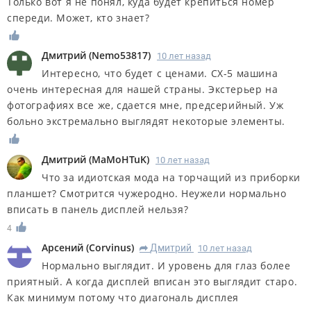
Только вот я не понял, куда будет крепиться номер
спереди. Может, кто знает?
Дмитрий
(
Nemo53817
)
10 лет назад
Интересно, что будет с ценами. СХ-5 машина
очень интересная для нашей страны. Экстерьер на
фотографиях все же, сдается мне, предсерийный. Уж
больно экстремально выглядят некоторые элементы.
Дмитрий
(
MaMoHTuK
)
10 лет назад
Что за идиотская мода на торчащий из приборки
планшет? Смотрится чужеродно. Неужели нормально
вписать в панель дисплей нельзя?
4
Арсений
(
Corvinus
)
Дмитрий
10 лет назад
R
Нормально выглядит. И уровень для глаз более
приятный. А когда дисплей вписан это выглядит старо.
Как минимум потому что диагональ дисплея