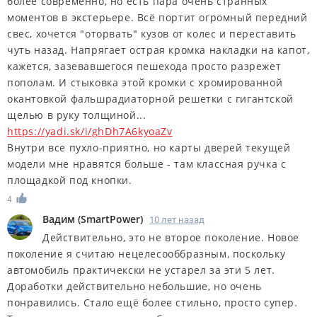
более современно, но есть пара очень странных
моментов в экстерьере. Всё портит огромный передний
свес, хочется "оторвать" кузов от колес и переставить
чуть назад. Напрягает острая кромка накладки на капот,
кажется, зазевавшегося пешехода просто разрежет
пополам. И стыковка этой кромки с хромированной
окантовкой фальшрадиаторной решетки с гигантской
щелью в руку толщиной...
https://yadi.sk/i/ghDh7A6kyoaZv
Внутри все пухло-приятно, но карты дверей текущей
модели мне нравятся больше - там классная ручка с
площадкой под кнопки.
4
Вадим
(
SmartPower
)
10 лет назад
Действительно, это не второе поколение. Новое
поколение я считаю нецелесооббразным, поскольку
автомобиль практичекски не устарел за эти 5 лет.
Доработки действительно небольшие, но очень
понравились. Стало ещё более стильно, просто супер.