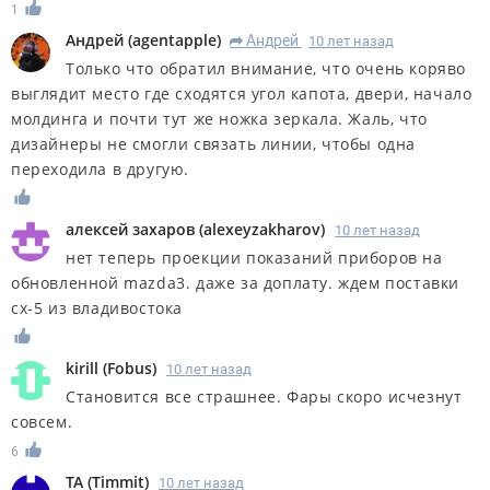
1
Андрей
(
agentapple
)
Андрей
10 лет назад
R
Только что обратил внимание, что очень коряво
выглядит место где сходятся угол капота, двери, начало
молдинга и почти тут же ножка зеркала. Жаль, что
дизайнеры не смогли связать линии, чтобы одна
переходила в другую.
алексей захаров
(
alexeyzakharov
)
10 лет назад
нет теперь проекции показаний приборов на
обновленной mazda3. даже за доплату. ждем поставки
cx-5 из владивостока
kirill
(
Fobus
)
10 лет назад
Становится все страшнее. Фары скоро исчезнут
совсем.
6
ТА
(
Timmit
)
10 лет назад