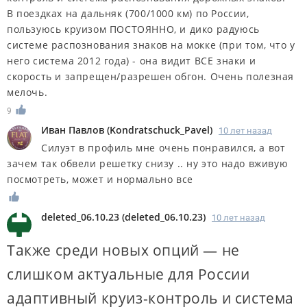
В поездках на дальняк (700/1000 км) по России,
пользуюсь круизом ПОСТОЯННО, и дико радуюсь
системе распознования знаков на мокке (при том, что у
него система 2012 года) - она видит ВСЕ знаки и
скорость и запрещен/разрешен обгон. Очень полезная
мелочь.
9
Иван Павлов
(
Kondratschuck_Pavel
)
10 лет назад
Силуэт в профиль мне очень понравился, а вот
зачем так обвели решетку снизу .. ну это надо вживую
посмотреть, может и нормально все
deleted_06.10.23
(
deleted_06.10.23
)
10 лет назад
Также среди новых опций — не
слишком актуальные для России
адаптивный круиз-контроль и система