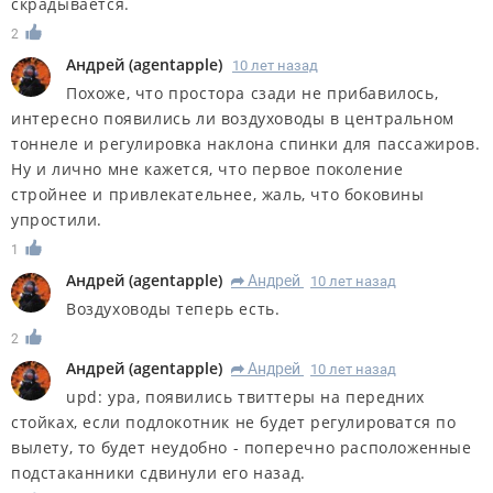
скрадывается.
2
Андрей
(
agentapple
)
10 лет назад
Похоже, что простора сзади не прибавилось,
интересно появились ли воздуховоды в центральном
тоннеле и регулировка наклона спинки для пассажиров.
Ну и лично мне кажется, что первое поколение
стройнее и привлекательнее, жаль, что боковины
упростили.
1
Андрей
(
agentapple
)
Андрей
10 лет назад
R
Воздуховоды теперь есть.
2
Андрей
(
agentapple
)
Андрей
10 лет назад
R
upd: ура, появились твиттеры на передних
стойках, если подлокотник не будет регулироватся по
вылету, то будет неудобно - поперечно расположенные
подстаканники сдвинули его назад.