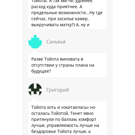
Тойоты. А так мягче, удобнее,
расход куда приятнее. А
предельные возможности...Ну где
сейчас, при засилье камер,
выкручивать матку?) А, ну и
пресловутую ликвидность тоже не
забываем.
Санькья
Разве Тойота виновата в
отсутствии у страны плана на
будущее?
Григорий
Тойота хоть и «окитаелась» но
осталась Тойотой, Тенет явно
притянули по баллам, комфорт
лучше, управляемость лучше на
бездорожье Тойота лучше, а