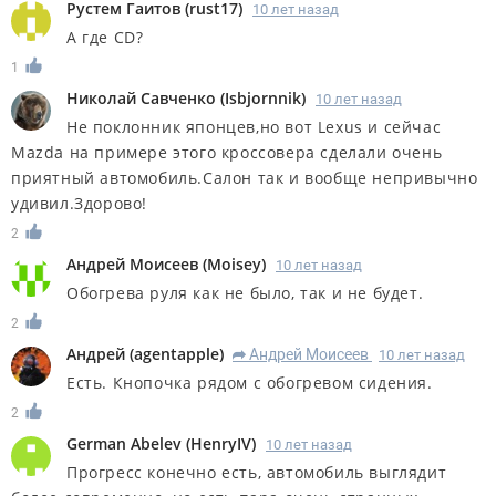
Рустем Гаитов
(
rust17
)
10 лет назад
А где CD?
1
Николай Савченко
(
Isbjornnik
)
10 лет назад
Не поклонник японцев,но вот Lexus и сейчас
Mazda на примере этого кроссовера сделали очень
приятный автомобиль.Салон так и вообще непривычно
удивил.Здорово!
2
Андрей Моисеев
(
Moisey
)
10 лет назад
Обогрева руля как не было, так и не будет.
2
Андрей
(
agentapple
)
Андрей Моисеев
10 лет назад
R
Есть. Кнопочка рядом с обогревом сидения.
2
German Abelev
(
HenryIV
)
10 лет назад
Прогресс конечно есть, автомобиль выглядит