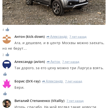
4
Антон
(
kick-down
)
Александр
7 лет назад
R
Ага, и дешевле, и в центр Москвы можно заехать,
но не берут...
2
Александр
(
avion
)
Антон
7 лет назад
R
Так дорого, за его цену можно три Ларгуса взять.
Борис
(
DrX-ray
)
Александр
7 лет назад
R
Бери.
Виталий Степаненко
(
Vitalliy
)
7 лет назад
Игорь, спасибо. На мой взгляд такие новости