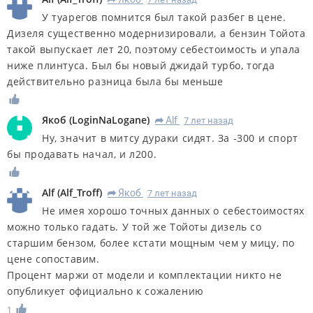
R
У туарегов помнится был такой разбег в цене.
Дизеля существенно модернизировали, а бензин Тойота
такой выпускает лет 20, поэтому себестоимость и упала
ниже плинтуса. Был бы новый джидай турбо, тогда
действительно разница была бы меньше
Якоб
(
LoginNaLogane
)
Alf
7 лет назад
R
Ну, значит в митсу дураки сидят. За -300 и спорт
бы продавать начал, и л200.
Alf
(
Alf_Troff
)
Якоб
7 лет назад
R
Не имея хорошо точных данных о себестоимостях
можно только гадать. У той же Тойоты дизель со
старшим бензом, более кстати мощным чем у мицу, по
цене сопоставим.
Процент маржи от модели и комплектации никто не
опубликует официально к сожалению
1