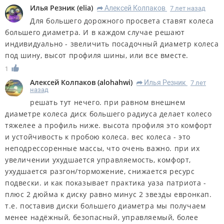
Илья Резник
(
elia
)
Алексей Колпаков
7 лет назад
R
Для большего дорожного просвета ставят колеса
большего диаметра. И в каждом случае решают
индивидуально - звеличить посадочный диаметр колеса
под шину, высот профиля шины, или все вместе.
1
Алексей Колпаков
(
alohahwi
)
Илья Резник
7 лет
R
назад
решать тут нечего. при равном внешнем
диаметре колеса диск большего радиуса делает колесо
тяжелее а профиль ниже. высота профиля это комфорт
и устойчивость к пробою колеса. вес колеса - это
неподрессоренные массы, что очень важно. при их
увеличении ухудшается управляемость, комфорт,
ухудшается разгон/торможение, снижается ресурс
подвески. и как показывает практика уаза патриота -
плюс 2 дюйма к диску равно минус 2 звезды евронкап.
т.е. поставив диски большего диаметра мы получаем
менее надёжный, безопасный, управляемый, более