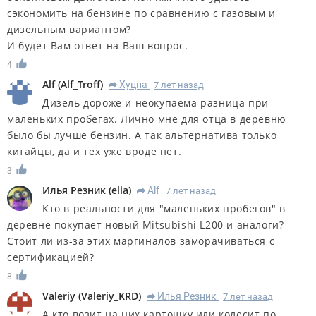
сэкономить на бензине по сравнению с газовым и
дизельным вариантом?
И будет Вам ответ на Ваш вопрос.
4
Alf
(
Alf_Troff
)
Хуцпа
7 лет назад
R
Дизель дороже и неокупаема разница при
маленьких пробегах. Лично мне для отца в деревню
было бы лучше бензин. А так альтернатива только
китайцы, да и тех уже вроде нет.
3
Илья Резник
(
elia
)
Alf
7 лет назад
R
Кто
в реальности
для "маленьких пробегов"
в
деревне
покупает
новый
Mitsubishi L200 и аналоги?
Стоит ли из-за этих маргиналов заморачиваться с
сертификацией?
8
Valeriy
(
Valeriy_KRD
)
Илья Резник
7 лет назад
R
А кто возит на них картошку или колесит по