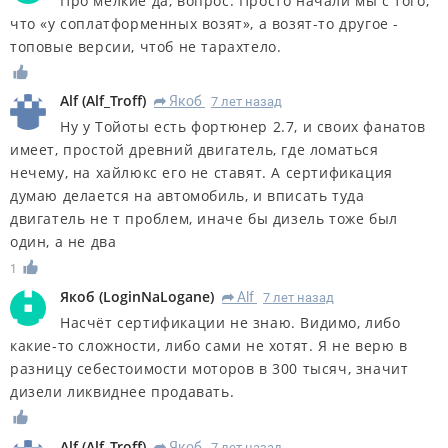
Про мелкие да, вопрос. Просто начали мы с того,
что «у соплатформенных возят», а возят-то другое -
топовые версии, чтоб не тарахтело.
Alf
(
Alf_Troff
)
Якоб
7 лет назад
R
Ну у Тойоты есть фортюнер 2.7, и своих фанатов
имеет, простой древний двигатель, где ломаться
нечему, на хайлюкс его не ставят. А сертификация
думаю делается на автомобиль, и вписать туда
двигатель не т проблем, иначе бы дизель тоже был
один, а не два
1
Якоб
(
LoginNaLogane
)
Alf
7 лет назад
R
Насчёт сертификации не знаю. Видимо, либо
какие-то сложности, либо сами не хотят. Я не верю в
разницу себестоимости моторов в 300 тысяч, значит
дизели ликвиднее продавать.
Alf
(
Alf_Troff
)
Якоб
7 лет назад