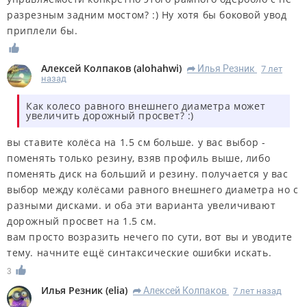
разрезным задним мостом? :) Ну хотя бы боковой увод
приплели бы.
Алексей Колпаков
(
alohahwi
)
Илья Резник
7 лет
R
назад
Как колесо равного внешнего диаметра может
увеличить дорожный просвет? :)
вы ставите колёса на 1.5 см больше. у вас выбор -
поменять только резину, взяв профиль выше, либо
поменять диск на больший и резину. получается у вас
выбор между колёсами равного внешнего диаметра но с
разными дисками. и оба эти варианта увеличивают
дорожный просвет на 1.5 см.
вам просто возразить нечего по сути, вот вы и уводите
тему. начните ещё синтаксические ошибки искать.
3
Илья Резник
(
elia
)
Алексей Колпаков
7 лет назад
R