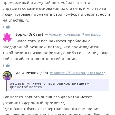
прожорливый и ломучий автомобиль. я вот и
спрашиваю, какие основания их ставить, и что это за
люди, готовые променять свой комфорт и безопасность
на блестяшку.
4
Борис
(
DrX-ray
)
Алексей Колпаков
7 лет назад
R
Более того, у вас начнутся проблемы с
внедорожной резиной, потому, что производитель
такой резины низкопрофильную либо совсем не делает,
либо загибает просто конский ценник.
1
Илья Резник
(
elia
)
Алексей Колпаков
7 лет назад
R
решать тут нечего. при равном внешнем
диаметре колеса
Как колесо равного внешнего диаметра может
увеличить дорожный просвет? :)
Где в Ваших буквах экспертная оценка изменения
управляемости конкретно этого рамного одеробло с не