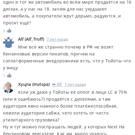
один и тот же автомобиль во всём мире продаётся на 16
дисках, а у нас на 18. зачем для нас ухудшают
автомобиль, а покупатели жрут дерьмо, радуются, и
просят ещё?
3
Alf
(
Alf_Troff
)
7 лет назад
Мне всё же странно почему в РФ не возят
бензиновые версии пикапов, причем на
соплатформенные внедорожники есть, что у Тойоты что
у мицу
1
Хуцпа
(
Hutspa
)
Alf
7 лет назад
R
если уж даже у Тойоты её оплот в лице LC в 75%
(или я ошибаюсь?) продаётся с дизелями, а там
аудитория явно намного более платёжеспособная,
нежели аудитория сабжа, чего хотеть от чисто
утилитарного грузовика?
Ну и тут можно поспрашать людей, у которых Next На
бензиновом двигателе. Как им, много удалось