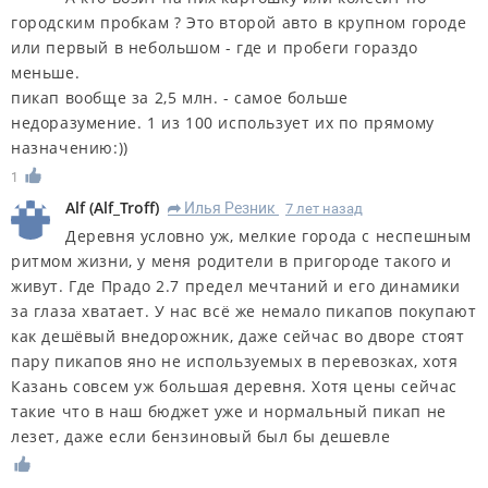
городским пробкам ? Это второй авто в крупном городе
или первый в небольшом - где и пробеги гораздо
меньше.
пикап вообще за 2,5 млн. - самое больше
недоразумение. 1 из 100 использует их по прямому
назначению:))
1
Alf
(
Alf_Troff
)
Илья Резник
7 лет назад
R
Деревня условно уж, мелкие города с неспешным
ритмом жизни, у меня родители в пригороде такого и
живут. Где Прадо 2.7 предел мечтаний и его динамики
за глаза хватает. У нас всё же немало пикапов покупают
как дешёвый внедорожник, даже сейчас во дворе стоят
пару пикапов яно не используемых в перевозках, хотя
Казань совсем уж большая деревня. Хотя цены сейчас
такие что в наш бюджет уже и нормальный пикап не
лезет, даже если бензиновый был бы дешевле