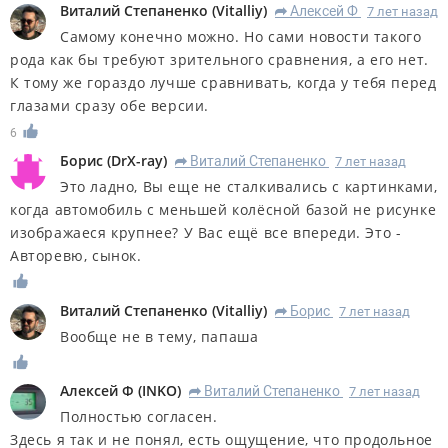
Виталий Степаненко
(
Vitalliy
)
Алексей Ф
7 лет назад
R
Самому конечно можно. Но сами новости такого
рода как бы требуют зрительного сравнения, а его нет.
К тому же гораздо лучше сравнивать, когда у тебя перед
глазами сразу обе версии.
6
Борис
(
DrX-ray
)
Виталий Степаненко
7 лет назад
R
Это ладно, Вы еще не сталкивались с картинками,
когда автомобиль с меньшей колёсной базой не рисунке
изображаеся крупнее? У Вас ещё все впереди. Это -
Авторевю, сынок.
Виталий Степаненко
(
Vitalliy
)
Борис
7 лет назад
R
Вообще не в тему, папаша
Алексей Ф
(
INKO
)
Виталий Степаненко
7 лет назад
R
Полностью согласен.
Здесь я так и не понял, есть ощущение, что продольное