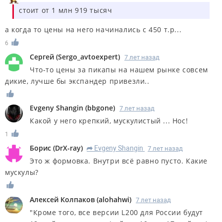
стоит от 1 млн 919 тысяч
а когда то цены на него начинались с 450 т.р...
6
Сергей
(
Sergo_avtoexpert
)
7 лет назад
Что-то цены за пикапы на нашем рынке совсем
дикие, лучше бы экспандер привезли..
Evgeny Shangin
(
bbgone
)
7 лет назад
Какой у него крепкий, мускулистый ... Нос!
1
Борис
(
DrX-ray
)
Evgeny Shangin
7 лет назад
R
Это ж формовка. Внутри всё равно пусто. Какие
мускулы?
Алексей Колпаков
(
alohahwi
)
7 лет назад
"Кроме того, все версии L200 для России будут