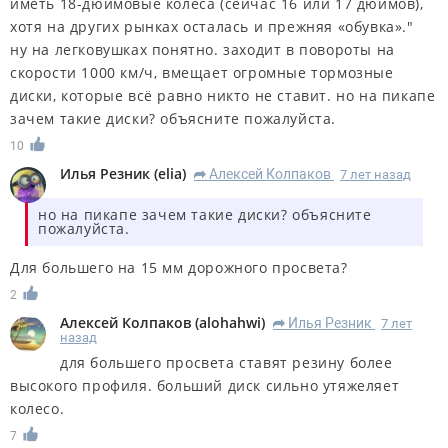
иметь 18-дюймовые колеса (сейчас 16 или 17 дюймов),
хотя на других рынках осталась и прежняя «обувка»."
ну на легковушках понятно. заходит в повороты на
скорости 1000 км/ч, вмещает огромные тормозные
диски, которые всё равно никто не ставит. но на пикапе
зачем такие диски? объясните пожалуйста.
10
Илья Резник
(
elia
)
Алексей Колпаков
7 лет назад
R
но на пикапе зачем такие диски? объясните
пожалуйста.
Для большего на 15 мм дорожного просвета?
2
Алексей Колпаков
(
alohahwi
)
Илья Резник
7 лет
R
назад
для большего просвета ставят резину более
высокого профиля. больший диск сильно утяжеляет
колесо.
7