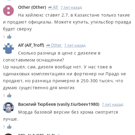
Other
(
Other
)
Alf
7 лет назад
R
На хайлюкс ставят 2.7, в Казахстане только такие
и продают официалы. Можете купить, утильсбор правда
будет сверху
1
Alf
(
Alf_Troff
)
Other
7 лет назад
R
Сколько разница в цене с дизелем в
сопоставимом оснащении?
Up нашёл, сам, дизеля вообще нет. У нас тоже в
одинаковых комплектациях ни фортюнер ни Прадо не
продают, но разница примерно в 250-300 тысяч, что
думаю существенно для многих
1
Василий Тюрбеев
(
vasily.tiurbeev1980
)
7 лет назад
Морда базовой версии без хрома смотрится
лучше.
7