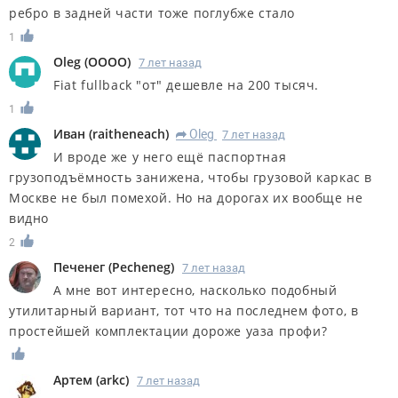
ребро в задней части тоже поглубже стало
1
Oleg
(
OOOO
)
7 лет назад
Fiat fullback "от" дешевле на 200 тысяч.
1
Иван
(
raitheneach
)
Oleg
7 лет назад
R
И вроде же у него ещё паспортная
грузоподъёмность занижена, чтобы грузовой каркас в
Москве не был помехой. Но на дорогах их вообще не
видно
2
Печенег
(
Pecheneg
)
7 лет назад
А мне вот интересно, насколько подобный
утилитарный вариант, тот что на последнем фото, в
простейшей комплектации дороже уаза профи?
Артем
(
arkc
)
7 лет назад