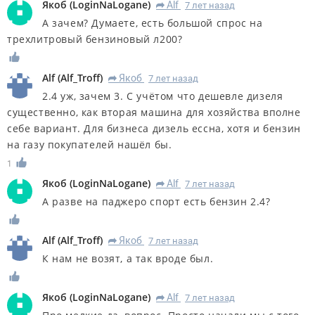
Якоб
(
LoginNaLogane
)
Alf
7 лет назад
R
А зачем? Думаете, есть большой спрос на
трехлитровый бензиновый л200?
Alf
(
Alf_Troff
)
Якоб
7 лет назад
R
2.4 уж, зачем 3. С учётом что дешевле дизеля
существенно, как вторая машина для хозяйства вполне
себе вариант. Для бизнеса дизель ессна, хотя и бензин
на газу покупателей нашёл бы.
1
Якоб
(
LoginNaLogane
)
Alf
7 лет назад
R
А разве на паджеро спорт есть бензин 2.4?
Alf
(
Alf_Troff
)
Якоб
7 лет назад
R
К нам не возят, а так вроде был.
Якоб
(
LoginNaLogane
)
Alf
7 лет назад
R