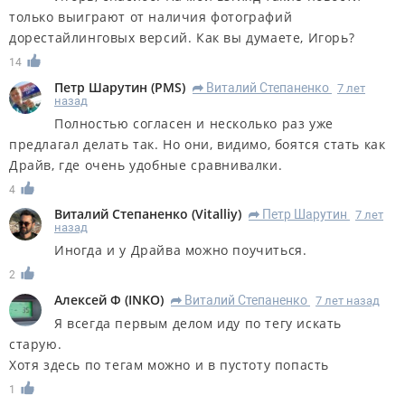
только выиграют от наличия фотографий
дорестайлинговых версий. Как вы думаете, Игорь?
14
Петр Шарутин
(
PMS
)
Виталий Степаненко
7 лет
R
назад
Полностью согласен и несколько раз уже
предлагал делать так. Но они, видимо, боятся стать как
Драйв, где очень удобные сравнивалки.
4
Виталий Степаненко
(
Vitalliy
)
Петр Шарутин
7 лет
R
назад
Иногда и у Драйва можно поучиться.
2
Алексей Ф
(
INKO
)
Виталий Степаненко
7 лет назад
R
Я всегда первым делом иду по тегу искать
старую.
Хотя здесь по тегам можно и в пустоту попасть
1