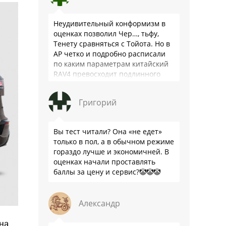
Неудивительный конформизм в
оценках позволил Чер…, тьфу,
Тенету сравняться с Тойота. Но в
АР четко и подробно расписали
по каким параметрам китайский
RAV4 превосходит подлинного
китайца: лучше и комфортнее
подвеска едет ровно и приятно …
Григорий
Вы тест читали? Она «не едет»
только в пол, а в обычном режиме
гораздо лучше и экономичней. В
оценках начали проставлять
баллы за цену и сервис?🤡🤡🤡
Александр
на