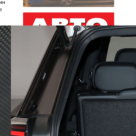
ин
е
Рассылка
Лучшие материалы Авторевю — в
вашем почтовом ящике
Предоставляя e-mail, вы подтверждаете
свое согласие с условиями
политики