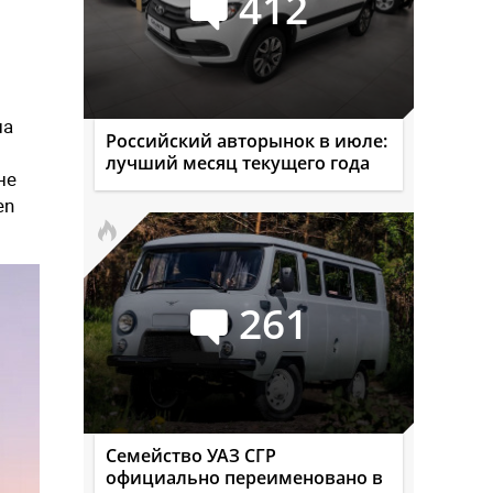
412
на
Российский авторынок в июле:
лучший месяц текущего года
не
en
261
Семейство УАЗ СГР
официально переименовано в