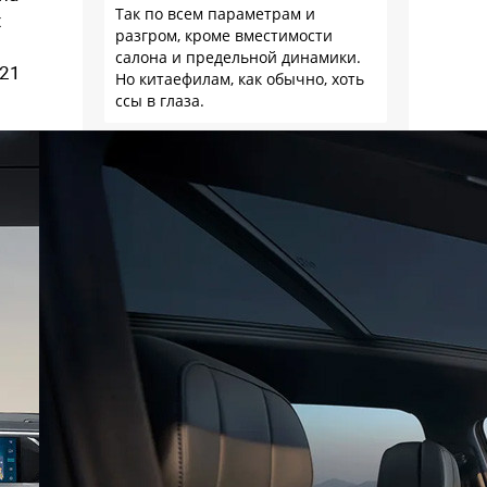
Так по всем параметрам и
х
разгром, кроме вместимости
салона и предельной динамики.
 21
Но китаефилам, как обычно, хоть
ссы в глаза.
Леопольд
Уже выучил как писать
правильно клона Чери?
незакостинелый ты не наш
Тимур
Ожидаемо. По крайней мере, я в
голосовании ровно такого
расклада и ожидал: как массовый
мировой продукт, RAV4 по сумме