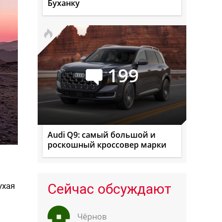
Буханку
199
Audi Q9: самый большой и
роскошный кроссовер марки
ухая
Сейчас обсуждают
Чёрнов