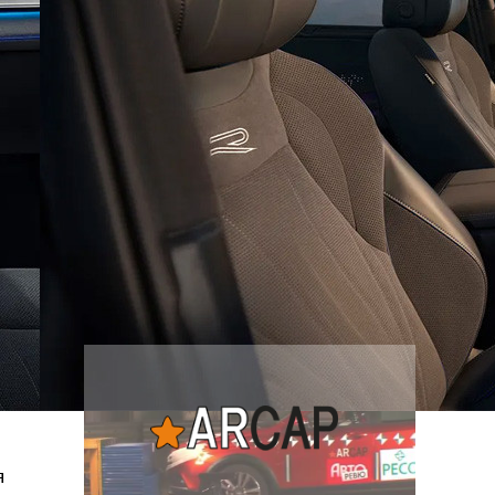
потребительских качеств
окажется на высоте - и
комфортнее, и продуманнее (если
такое слово …
Наша экспертиза
подержанных автомобилей
я