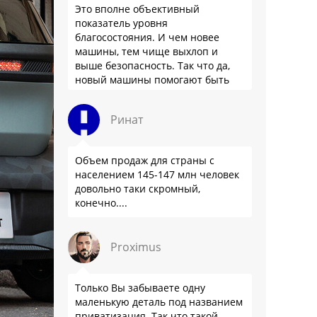
Это вполне объективный
показатель уровня
благосостояния. И чем новее
машины, тем чище выхлоп и
выше безопасность. Так что да,
новый машины помогают быть
здоровее.
Ринат
Объем продаж для страны с
населением 145-147 млн человек
довольно таки скромный,
конечно....
Proximus
Только Вы забываете одну
маленькую деталь под названием
приватизация. Так что такой