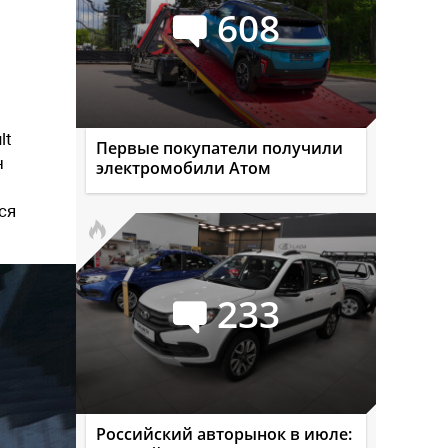
608
lt
Первые покупатели получили
н
электромобили Атом
ся
233
Российский авторынок в июле: