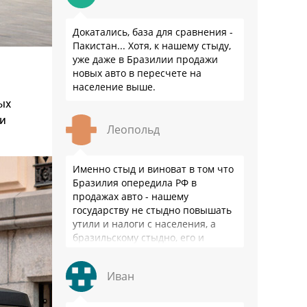
Докатались, база для сравнения -
Пакистан... Хотя, к нашему стыду,
уже даже в Бразилии продажи
новых авто в пересчете на
население выше.
ых
ли
Леопольд
Именно стыд и виноват в том что
Бразилия опередила РФ в
продажах авто - нашему
государству не стыдно повышать
утили и налоги с населения, а
бразильскому стыдно, его и
смести могут на …
Иван