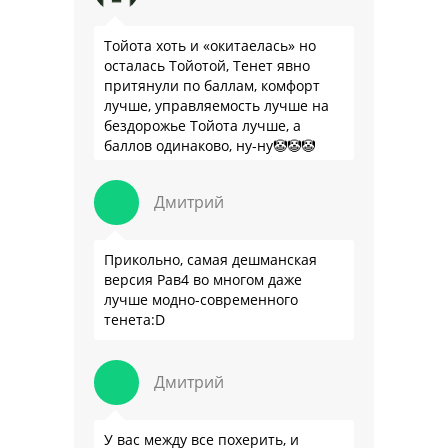
Тойота хоть и «окитаелась» но
осталась Тойотой, Тенет явно
притянули по баллам, комфорт
лучше, управляемость лучше на
бездорожье Тойота лучше, а
баллов одинаково, ну-ну🤡🤡🤡
Дмитрий
Прикольно, самая дешманская
версия Рав4 во многом даже
лучше модно-современного
тенета:D
Дмитрий
У вас между все похерить, и