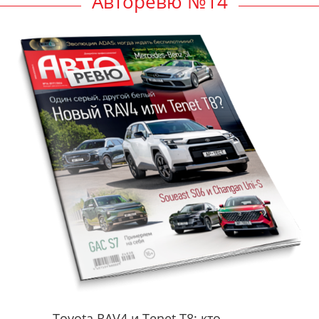
Авторевю №14
Toyota RAV4 и Tenet T8: кто