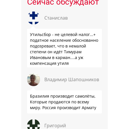
Сейчас обсуждают
Станислав
Утильсбор - не целевой налог...+
податное население обоснованно
подозревает, что в немалой
степени он идёт Тимурам
Ивановым в карман....а уж
компенсация утиля
производителям настолько мутна,
что прям эталон коррупции
Владимир Шапошников
Бразилия производит самолёты,
Которые продаются по всему
миру. Россия производит Армату
Григорий