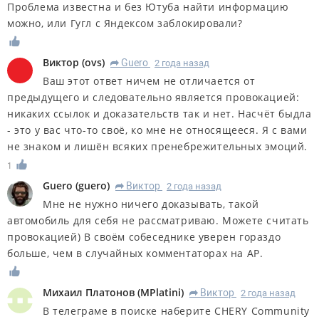
Проблема известна и без Ютуба найти информацию
можно, или Гугл с Яндексом заблокировали?
Виктор
(
ovs
)
Guero
2 года назад
R
Ваш этот ответ ничем не отличается от
предыдущего и следовательно является провокацией:
никаких ссылок и доказательств так и нет. Насчёт быдла
- это у вас что-то своё, ко мне не относящееся. Я с вами
не знаком и лишён всяких пренебрежительных эмоций.
1
Guero
(
guero
)
Виктор
2 года назад
R
Мне не нужно ничего доказывать, такой
автомобиль для себя не рассматриваю. Можете считать
провокацией) В своём собеседнике уверен гораздо
больше, чем в случайных комментаторах на АР.
Михаил Платонов
(
MPlatini
)
Виктор
2 года назад
R
В телеграме в поиске наберите CHERY Community