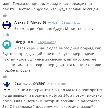
млн). Только монджаро, эксиид и гак приходит на
память. Честно не думаю, что будут реальные скидки
Alexey_S
(
Alexey_5
)
Иван
2 года назад
R
Это ж чери. Конечно будут. Может не сразу
1
Oleg
(
OOOO
)
2 года назад
Я этот чери 9 наблюдал много дней подряд, как
будто на предыдущий и вечный аутлендер надели
пухлый кузов с длинными свесами, автомобилем не
воспринимается, скорее передвижная мастерская или
подобная будка.
Станислав
(
XYZ59
)
2 года назад
А с ним история как с 8 Про Макс не повторится,
когда выводили модель с муфтой ЗФ, а потом тихонько
поменяли на ноунейм, который вообще не работает?
ЗЫ: С Кадиллака "продвинутую" систему слизали?