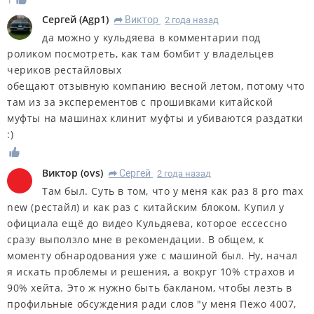
1
Сергей
(
Agp1
)
Виктор
2 года назад
R
да можно у кульдяева в комментарии под
роликом посмотреть, как там бомбит у владельцев
чериков рестайловых
обещают отзывную компанию весной летом, потому что
там из за эксперементов с прошивками китайской
муфты на машинах клинит муфты и убиваются раздатки
:)
Виктор
(
ovs
)
Сергей
2 года назад
R
Там был. Суть в том, что у меня как раз 8 pro max
new (рестайл) и как раз с китайским блоком. Купил у
официала ещё до видео Кульдяева, которое ессессно
сразу выползло мне в рекомендации. В общем, к
моменту обнародования уже с машиной был. Ну, начал
я искать проблемы и решения, а вокруг 10% страхов и
90% хейта. Это ж нужно быть бакланом, чтобы лезть в
профильные обсуждения ради слов "у меня Пежо 4007,