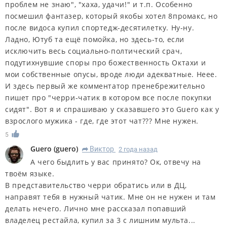
проблем не знаю", "хаха, удачи!" и т.п. Особенно
посмешил фантазер, который якобы хотел 8промакс, но
после видоса купил спортедж-десятилетку. Ну-ну.
Ладно, Ютуб та ещё помойка, но здесь-то, если
исключить весь социально-полтический срач,
подутихнувшие споры про божественность Октахи и
мои собственные опусы, вроде люди адекватные. Неее.
И здесь первый же комментатор пренебрежительно
пишет про "черри-чатик в котором все после покупки
сидят". Вот я и спрашиваю у сказавшего это Guero как у
взрослого мужика - где, где этот чат??? Мне нужен.
5
Guero
(
guero
)
Виктор
2 года назад
R
А чего быдлить у вас принято? Ок, отвечу на
твоём языке.
В представительство черри обратись или в ДЦ,
направят тебя в нужный чатик. Мне он не нужен и там
делать нечего. Лично мне рассказал попавший
владелец рестайла, купил за 3 с лишним мульта...