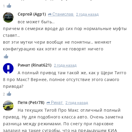
1
Сергей
(
Agp1
)
Станислав
2 года назад
R
все может быть..
причем в семерки вроде до сих пор нормальные муфты
ставят..
вот эти мутки чери вообще не понятны.. меняют
конфигурацию как хотят и не говорят ничего
Ринат
(
Rinat621
)
2 года назад
А полный привод там такой же, как у Щери Тигго
8 про Макс? Вернее, полное отсутствие этого самого
привода?
2
Петя
(
Petr78
)
Ринат
2 года назад
R
На текущих Тиго8 Про Макс отличный полный
привод. Ну для подобного класса авто. Очень заметна
разница между режимами. По снегу при парковке
залазил на такие сугробы, что на предыдущем КИА