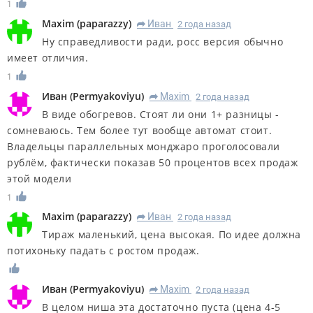
1
Maxim
(
paparazzy
)
Иван
2 года назад
R
Ну справедливости ради, росс версия обычно
имеет отличия.
1
Иван
(
Permyakoviyu
)
Maxim
2 года назад
R
В виде обогревов. Стоят ли они 1+ разницы -
сомневаюсь. Тем более тут вообще автомат стоит.
Владельцы параллельных монджаро проголосовали
рублём, фактически показав 50 процентов всех продаж
этой модели
1
Maxim
(
paparazzy
)
Иван
2 года назад
R
Тираж маленький, цена высокая. По идее должна
потихоньку падать с ростом продаж.
Иван
(
Permyakoviyu
)
Maxim
2 года назад
R
В целом ниша эта достаточно пуста (цена 4-5