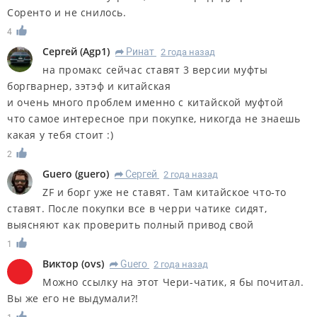
Соренто и не снилось.
4
Сергей
(
Agp1
)
Ринат
2 года назад
R
на промакс сейчас ставят 3 версии муфты
боргварнер, зэтэф и китайская
и очень много проблем именно с китайской муфтой
что самое интересное при покупке, никогда не знаешь
какая у тебя стоит :)
2
Guero
(
guero
)
Сергей
2 года назад
R
ZF и борг уже не ставят. Там китайское что-то
ставят. После покупки все в черри чатике сидят,
выясняют как проверить полный привод свой
1
Виктор
(
ovs
)
Guero
2 года назад
R
Можно ссылку на этот Чери-чатик, я бы почитал.
Вы же его не выдумали?!