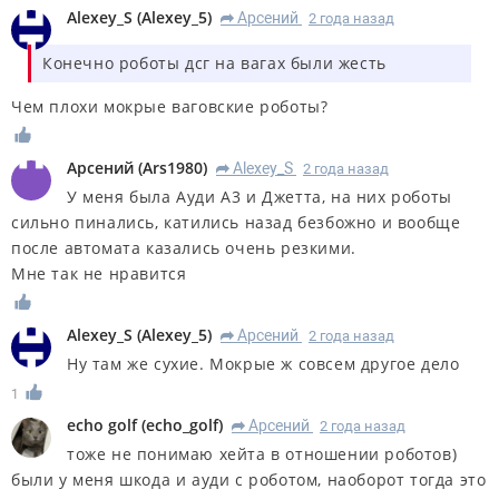
Alexey_S
(
Alexey_5
)
Арсений
2 года назад
R
Конечно роботы дсг на вагах были жесть
Чем плохи мокрые ваговские роботы?
Арсений
(
Ars1980
)
Alexey_S
2 года назад
R
У меня была Ауди А3 и Джетта, на них роботы
сильно пинались, катились назад безбожно и вообще
после автомата казались очень резкими.
Мне так не нравится
Alexey_S
(
Alexey_5
)
Арсений
2 года назад
R
Ну там же сухие. Мокрые ж совсем другое дело
1
echo golf
(
echo_golf
)
Арсений
2 года назад
R
тоже не понимаю хейта в отношении роботов)
были у меня шкода и ауди с роботом, наоборот тогда это