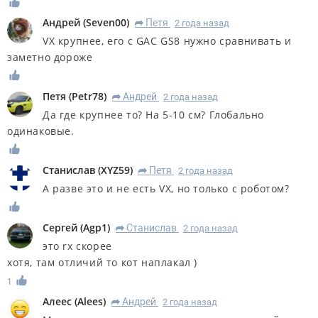
Андрей
(
Seven00
)
Петя
2 года назад
R
VX крупнее, его с GAC GS8 нужно сравнивать и
заметно дороже
Петя
(
Petr78
)
Андрей
2 года назад
R
Да где крупнее то? На 5-10 см? Глобально
одинаковые.
Станислав
(
XYZ59
)
Петя
2 года назад
R
А разве это и не есть VX, но только с роботом?
Сергей
(
Agp1
)
Станислав
2 года назад
R
это rx скорее
хотя, там отличий то кот наплакал )
1
Алеес
(
Alees
)
Андрей
2 года назад
R