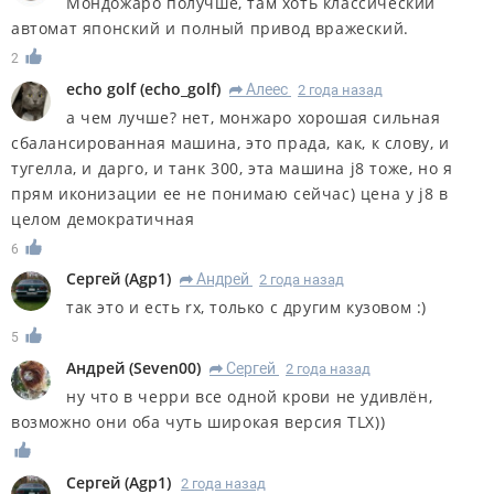
Мондожаро получше, там хоть классический
автомат японский и полный привод вражеский.
2
echo golf
(
echo_golf
)
Алеес
2 года назад
R
а чем лучше? нет, монжаро хорошая сильная
сбалансированная машина, это прада, как, к слову, и
тугелла, и дарго, и танк 300, эта машина j8 тоже, но я
прям иконизации ее не понимаю сейчас) цена у j8 в
целом демократичная
6
Сергей
(
Agp1
)
Андрей
2 года назад
R
так это и есть rx, только с другим кузовом :)
5
Андрей
(
Seven00
)
Сергей
2 года назад
R
ну что в черри все одной крови не удивлён,
возможно они оба чуть широкая версия TLX))
Сергей
(
Agp1
)
2 года назад