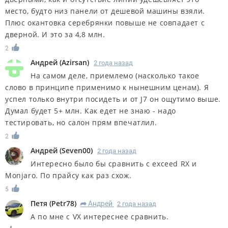
место, будто низ панели от дешевой машины взяли.
Плюс окантовка серебрянки повыше не совпадает с
дверной. И это за 4,8 млн.
2
Андрей
(
Azirsan
)
2 года назад
На самом деле, приемлемо (насколько такое
слово в принципе применимо к нынешним ценам). Я
успел только внутри посидеть и от J7 он ощутимо выше.
Думал будет 5+ млн. Как едет не знаю - надо
тестировать, но салон прям впечатлил.
2
Андрей
(
Seven00
)
2 года назад
Интересно было бы сравнить с exceed RX и
Monjaro. По прайсу как раз схож.
5
Петя
(
Petr78
)
Андрей
2 года назад
R
А по мне с VX интереснее сравнить.