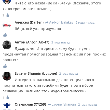
Читаю его название как Жакуй (пожалуй, этого
киногероя многие помнят)
3
Алексей
(
Darten
)
Aa-Ron Balakay
2 года назад
R
Яйцо, всё уже придумано
Антон
(
Anton AK-47
)
2 года назад
Лухари, че. Интересно, кому будет нужна
продвинутая полноприводная трансмиссия при прочих
равных?
Evgeny Shangin
(
bbgone
)
2 года назад
Интересно, насколько для потенциального
покупателя такого автомобиля будет при выборе
решающим наличие этой чудо-трансмиссии?
1
Станислав
(
XYZ59
)
Evgeny Shangin
2 года назад
R