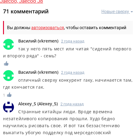
Jaecoo,
Jaecoo J8
71 комментарий
Новые сверху
Вы должны
авторизоваться
, чтобы оставить комментарий
Василий
(
vkremen
)
2 года назад
так у него пять мест или читая "сидений первого
и второго ряда" - семь?
Василий
(
vkremen
)
2 года назад
отличный сверху конкурент гаку, начинается там,
где кончается гак.
1
Alexey_S
(
Alexey_5
)
2 года назад
Странные китайцы люди. Вроде времена
незатейливого копирования прошли. Худо бедно
научились рисовать свое. И вот так беззастенчиво
выкатить убогую подделку под мерседесовский