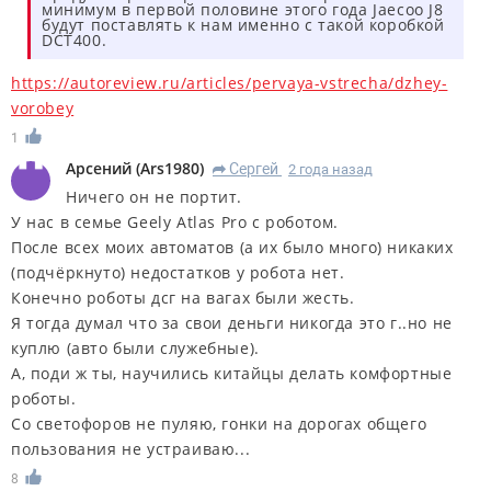
минимум в первой половине этого года Jaecoo J8
будут поставлять к нам именно с такой коробкой
DCT400.
https://autoreview.ru/articles/pervaya-vstrecha/dzhey-
vorobey
1
Арсений
(
Ars1980
)
Сергей
2 года назад
R
Ничего он не портит.
У нас в семье Geely Atlas Pro с роботом.
После всех моих автоматов (а их было много) никаких
(подчёркнуто) недостатков у робота нет.
Конечно роботы дсг на вагах были жесть.
Я тогда думал что за свои деньги никогда это г..но не
куплю (авто были служебные).
А, поди ж ты, научились китайцы делать комфортные
роботы.
Со светофоров не пуляю, гонки на дорогах общего
пользования не устраиваю...
8