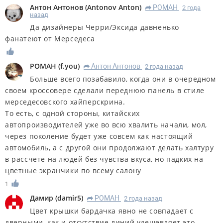
Антон Антонов
(
Antonov Anton
)
РОМАН
2 года
R
назад
Да дизайнеры Черри/Эксида давненько
фанатеют от Мерседеса
РОМАН
(
f.you
)
Антон Антонов
2 года назад
R
Больше всего позабавило, когда они в очередном
своем кроссовере сделали переднюю панель в стиле
мерседесовского хайперскрина.
То есть, с одной стороны, китайских
автопроизводителей уже во всю хвалить начали, мол,
через поколение будет уже совсем как настоящий
автомобиль, а с другой они продолжают делать халтуру
в рассчете на людей без чувства вкуса, но падких на
цветные экранчики по всему салону
1
Дамир
(
damir5
)
РОМАН
2 года назад
R
Цвет крышки бардачка явно не совпадает с
дверными, как и отсутствие линий удешевляет это