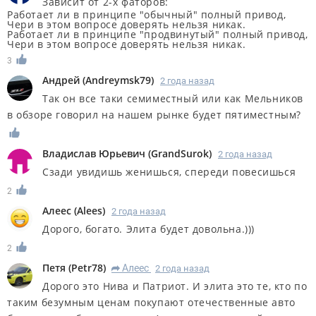
Зависит от 2-х фаторов:
Работает ли в принципе "обычный" полный привод,
Чери в этом вопросе доверять нельзя никак.
Работает ли в принципе "продвинутый" полный привод,
Чери в этом вопросе доверять нельзя никак.
3
Андрей
(
Andreymsk79
)
2 года назад
Так он все таки семиместный или как Мельников
в обзоре говорил на нашем рынке будет пятиместным?
Владислав Юрьевич
(
GrandSurok
)
2 года назад
Сзади увидишь женишься, спереди повесишься
2
Алеес
(
Alees
)
2 года назад
Дорого, богато. Элита будет довольна.)))
2
Петя
(
Petr78
)
Алеес
2 года назад
R
Дорого это Нива и Патриот. И элита это те, кто по
таким безумным ценам покупают отечественные авто