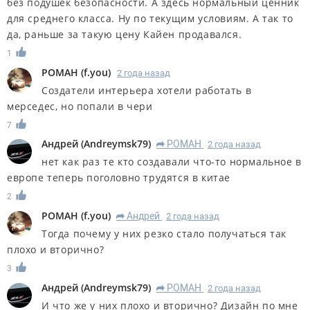
без подушек безопасности. А здесь нормальный ценник
для среднего класса. Ну по текущим условиям. А так то
да, раньше за такую цену Кайен продавался.
1
РОМАН
(
f.you
)
2 года назад
Создатели интерьера хотели работать в
мерседес, но попали в чери
7
Андрей
(
Andreymsk79
)
РОМАН
2 года назад
R
нет как раз те кто создавали что-то нормальное в
европе теперь поголовно трудятся в китае
2
РОМАН
(
f.you
)
Андрей
2 года назад
R
Тогда почему у них резко стало получаться так
плохо и вторично?
3
Андрей
(
Andreymsk79
)
РОМАН
2 года назад
R
И что же у них плохо и вторично? Дизайн по мне