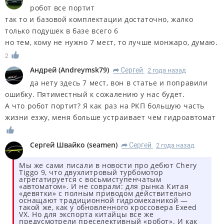
робот все портит
так то и базовой комплектации достаточно, жалко
только подушек в базе всего 6
но тем, кому не нужно 7 мест, то лучше монжаро, думаю.
2
Андрей
(
Andreymsk79
)
Сергей
2 года назад
R
да нету здесь 7 мест, вон в статье и поправили
ошибку. Пятиместный к сожалению у нас будет.
А что робот портит? Я как раз на РКП большую часть
жизни езжу, меня больше устраивает чем гидроавтомат
Сергей Швайко
(
seamen
)
Сергей
2 года назад
R
Мы же сами писали в новости про дебют Chery
Tiggo 9, что двухлитровый турбомотор
агрегатируется с восьмиступенчатым
«автоматом». И не соврали: для рынка Китая
«девятки» с полным приводом действительно
оснащают традиционной гидромеханикой —
такой же, как у обновленного кроссовера Exeed
VX. Но для экспорта китайцы все же
предусмотрели преселективный «робот». И как