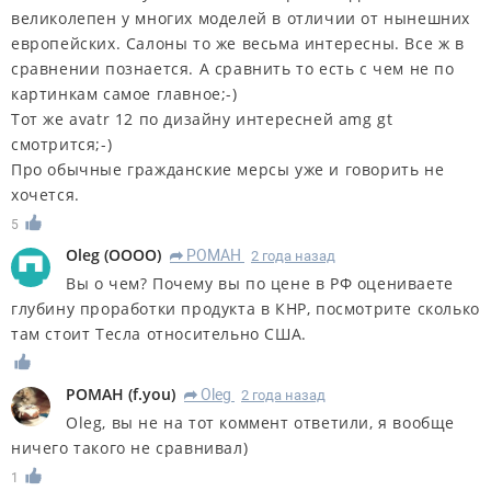
великолепен у многих моделей в отличии от нынешних
европейских. Салоны то же весьма интересны. Все ж в
сравнении познается. А сравнить то есть с чем не по
картинкам самое главное;-)
Тот же avatr 12 по дизайну интересней amg gt
смотрится;-)
Про обычные гражданские мерсы уже и говорить не
хочется.
5
Oleg
(
OOOO
)
РОМАН
2 года назад
R
Вы о чем? Почему вы по цене в РФ оцениваете
глубину проработки продукта в КНР, посмотрите сколько
там стоит Тесла относительно США.
РОМАН
(
f.you
)
Oleg
2 года назад
R
Oleg, вы не на тот коммент ответили, я вообще
ничего такого не сравнивал)
1