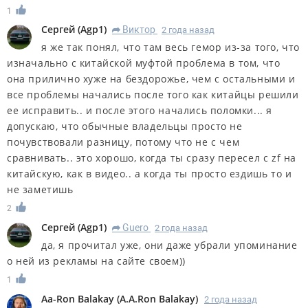
1
Сергей
(
Agp1
)
Виктор
2 года назад
R
я же так понял, что там весь гемор из-за того, что
изначально с китайской муфтой проблема в том, что
она прилично хуже на бездорожье, чем с остальными и
все проблемы начались после того как китайцы решили
ее исправить.. и после этого начались поломки... я
допускаю, что обычные владельцы просто не
почувствовали разницу, потому что не с чем
сравнивать.. это хорошо, когда ты сразу пересел с zf на
китайскую, как в видео.. а когда ты просто ездишь то и
не заметишь
2
Сергей
(
Agp1
)
Guero
2 года назад
R
да, я прочитал уже, они даже убрали упоминание
о ней из рекламы на сайте своем))
1
Aa-Ron Balakay
(
A.A.Ron Balakay
)
2 года назад