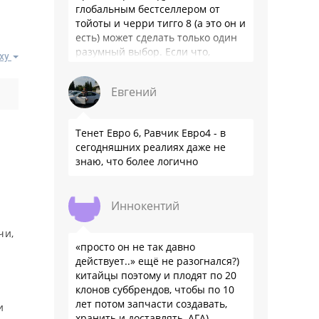
глобальным бестселлером от
тойоты и черри тигго 8 (а это он и
есть) может сделать только один
разумный выбор. Если что,
ху
владею черри уже …
Евгений
Тенет Евро 6, Равчик Евро4 - в
сегодняшних реалиях даже не
знаю, что более логично
Иннокентий
,
чи,
«просто он не так давно
действует..» ещё не разогнался?)
китайцы поэтому и плодят по 20
клонов суббрендов, чтобы по 10
лет потом запчасти создавать,
и
хранить и доставлять, АГА)