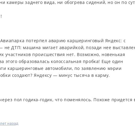
ни камеры заднего вида, ни обогрева сидений, но он по су
!
 Авиапарка потерпел аварию каршеринговый Яндекс: с
 — не ДТП: машина мигает аварийкой, позади нее выставле
их участников происшествия нет. Возможно, новенькая
за этого образовалась колоссальная пробка! Еще один
тати каршеринговые автомобили, по заявлению мэрии
обки создают? Яндексу — минус тысяча в карму.
через пол годика-годик, что поменялось. Похоже придется 
 лет назад