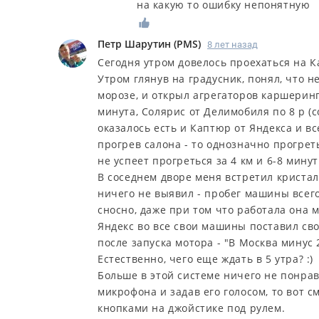
на какую то ошибку непонятную
Петр Шарутин
(
PMS
)
8 лет назад
Сегодня утром довелось проехаться на К
Утром глянув на градусник, понял, что н
морозе, и открыл агрегаторов каршеринг
минута, Солярис от Делимобиля по 8 р (с
оказалось есть и Каптюр от Яндекса и вс
прогрев салона - то однозначно прогрет
не успеет прогреться за 4 км и 6-8 минут
В соседнем дворе меня встретил криста
ничего не выявил - пробег машины всего
сносно, даже при том что работала она м
Яндекс во все свои машины поставил св
после запуска мотора - "В Москва минус 
Естественно, чего еще ждать в 5 утра? :)
Больше в этой системе ничего не понра
микрофона и задав его голосом, то вот 
кнопками на джойстике под рулем.