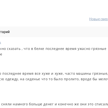
Новые свер
нтарий
д
очно сказать , что в белке последнее время ужасно грязные
ое
 последнее время все хуже и хуже, часто машины грязные
сю одежду, на сиденье что то было пролито, вроде бы мело
е сняли намного больше денег и конечно же они это списал