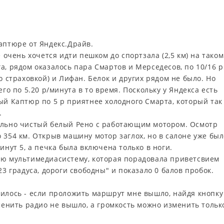
аптюре от Яндекс.Драйв.
е очень хочется идти пешком до спортзала (2,5 км) на таком
а, рядом оказалось пара Смартов и Мерседесов, по 10/16 р
о страховкой) и Лифан. Белок и других рядом не было. Но
его по 5.20 р/минута в то время. Поскольку у Яндекса есть
ый Каптюр по 5 р приятнее холодного Смарта, который так
.
лльно чистый белый Рено с работающим мотором. Осмотр
 354 км. Открыв машину мотор заглох, но в салоне уже был
инут 5, а печка была включена только в ноги.
ою мультимедиасистему, которая порадовала приветсвием
23 градуса, дороги свободны" и показало 0 балов пробок.
вилось - если проложить маршрут мне вышло, найдя кнопку
сменить радио не вышло, а громкость можно изменить тольк