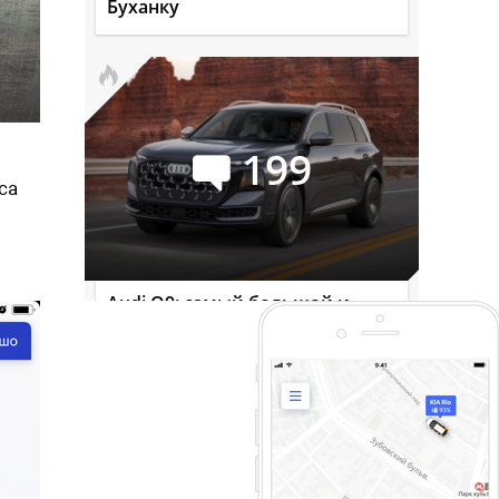
Буханку
199
са
Audi Q9: самый большой и
роскошный кроссовер марки
Сейчас обсуждают
Николай