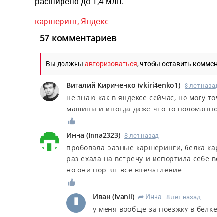
расширено до 1,4 млн.
каршеринг,
Яндекс
57 комментариев
Вы должны
авторизоваться
, чтобы оставить комме
Виталий Кириченко
(
vkiri4enko1
)
8 лет наза
не знаю как в яндексе сейчас, но могу т
машины и иногда даже что то поломанн
Инна
(
Inna2323
)
8 лет назад
пробовала разные каршеринги, белка кар
раз ехала на встречу и испортила себе в
но они портят все впечатление
Иван
(
Ivanii
)
Инна
8 лет назад
R
у меня вообще за поезжку в белк