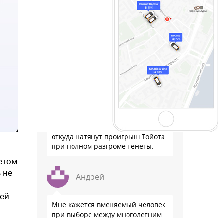
Да-да, я уже столкнулся с этим.
Правда в области строительной
техники. Нам китайский завод
ответил, что машина снята с
производства, поставщики
заменены, ищите решение на
местном рынке. Ответ завода на
официальном бланке …
Иннокентий
Отсутствует подписка? Иначе
откуда натянут проигрыш Тойота
при полном разгроме тенеты.
етом
 не
Андрей
лей
Мне кажется вменяемый человек
при выборе между многолетним