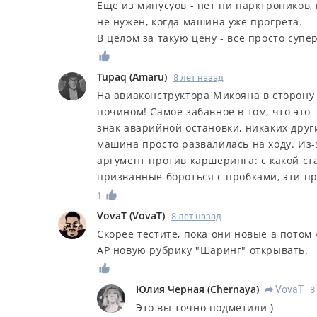
Еще из минусуов - нет ни парктроников, 
не нужен, когда машина уже прогрета.
В целом за такую цену - все просто супер
Tupaq
(
Amaru
)
8 лет назад
На авиаконструктора Микояна в сторону
почином! Самое забавное в том, что это
знак аварийной остановки, никаких друг
машина просто развалилась на ходу. Из-
аргумент против каршеринга: с какой с
призванные бороться с пробками, эти пр
1
VovaT
(
VovaT
)
8 лет назад
Скорее тестите, пока они новые а потом 
АР новую рубрику "Шаринг" открывать.
Юлия Черная
(
Chernaya
)
VovaT
8
R
Это вы точно подметили )