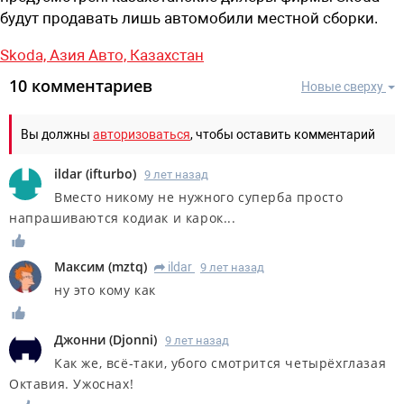
будут продавать лишь автомобили местной сборки.
Skoda,
Азия Авто,
Казахстан
10 комментариев
Новые сверху
Вы должны
авторизоваться
, чтобы оставить комментарий
ildar
(
ifturbo
)
9 лет назад
Вместо никому не нужного суперба просто
напрашиваются кодиак и карок...
Максим
(
mztq
)
ildar
9 лет назад
R
ну это кому как
Джонни
(
Djonni
)
9 лет назад
Как же, всё-таки, убого смотрится четырёхглазая
Октавия. Ужоснах!