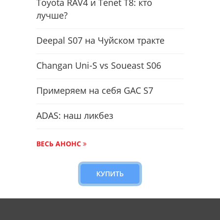
Toyota RAV4 и Tenet T8: кто
лучше?
Deepal S07 на Чуйском тракте
Changan Uni-S vs Soueast S06
Примеряем на себя GAC S7
ADAS: наш ликбез
ВЕСЬ АНОНС
КУПИТЬ