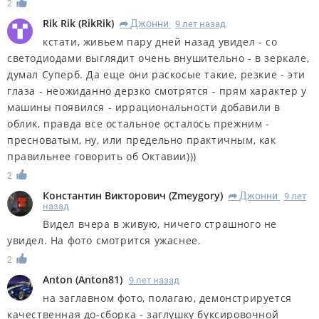
2
Rik Rik
(
RikRik
)
Джонни
9 лет назад
R
кстати, живьем пару дней назад увидел - со
светодиодами выглядит очень внушительно - в зеркале,
думал Суперб. Да еще они раскосые такие, резкие - эти
глаза - неожиданно дерзко смотрятся - прям характер у
машины появился - иррациональности добавили в
облик, правда все остальное осталось прежним -
пресноватым, ну, или предельно практичным, как
правильнее говорить об Октавии)))
2
Константин Викторович
(
Zmeygory
)
Джонни
9 лет
R
назад
Видел вчера в живую, ничего страшного не
увидел. На фото смотрится ужаснее.
2
Anton
(
Anton81
)
9 лет назад
на заглавном фото, полагаю, демонстрируется
качественная до-сборка - заглушку буксировочной