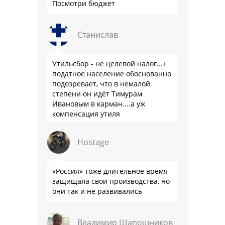
Посмотри бюджет
Станислав
Утильсбор - не целевой налог...+
податное население обоснованно
подозревает, что в немалой
степени он идёт Тимурам
Ивановым в карман....а уж
компенсация утиля
производителям настолько мутна,
что прям эталон коррупции
Hostage
«Россия» тоже длительное время
защищала свои производства, но
они так и не развивались
Владимир Шапошников