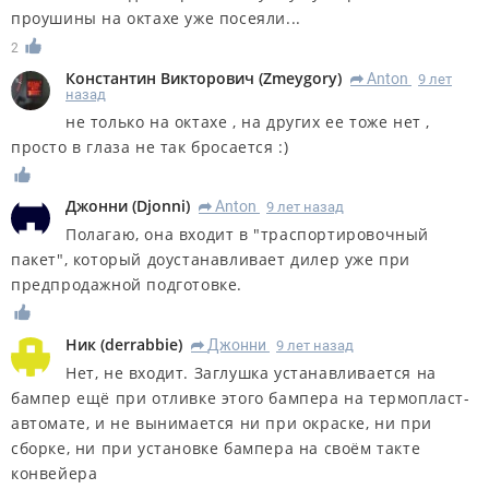
проушины на октахе уже посеяли...
2
Константин Викторович
(
Zmeygory
)
Anton
9 лет
R
назад
не только на октахе , на других ее тоже нет ,
просто в глаза не так бросается :)
Джонни
(
Djonni
)
Anton
9 лет назад
R
Полагаю, она входит в "траспортировочный
пакет", который доустанавливает дилер уже при
предпродажной подготовке.
Ник
(
derrabbie
)
Джонни
9 лет назад
R
Нет, не входит. Заглушка устанавливается на
бампер ещё при отливке этого бампера на термопласт-
автомате, и не вынимается ни при окраске, ни при
сборке, ни при установке бампера на своём такте
конвейера