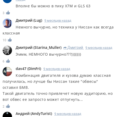
Вполне бы можно в пику X7M и GLS 63
3
Дмитрий
(
Lug
)
9 месяцев назад
Немного вычурно, но техника у Ниссан как всегда
классная
10
Дмитрий
(
Starina_Muller
)
Дмитрий
9 месяцев назад
R
Эммм, НЕМНОГО вычурно???))))))))
6
dav47
(
DimFri
)
9 месяцев назад
Комбинация двигателя и кузова думаю классная
получилась, но лучше бы Ниссан такие "обвесы"
оставил БМВ.
Такой двигатель точно привлечет новую аудиторию, но
вот обвес ее запросто может отпугнуть...
2
Андрей
(
AndyTurist
)
9 месяцев назад