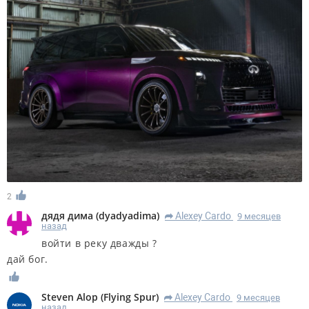
2
дядя дима
(
dyadyadima
)
Alexey Cardo
9 месяцев
R
назад
войти в реку дважды ?
дай бог.
Steven Alop
(
Flying Spur
)
Alexey Cardo
9 месяцев
R
назад