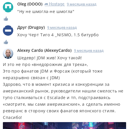
Oleg
(
OOOO
)
Hostage
9 месяцев назад
R
"Ну не шмогла-не шмогла"
Друг
(
Drugoy
)
9 месяцев назад
Хочу Черт Тиго 4 _NISMO, 1.5 битурбо
Alexey Cardo
(
AlexeyCardo
)
9 месяцев назад
Шедевр! JDM жив! Хочу такой!
И это не про «внедорожник для трека»,
Это про фанатов JDM и Форсаж (который тоже
неразрывно связан с JDM)
Здорово, что в момент кризиса и конкуренции за
американский рынок, руководители нашли смелость не
тупо сталкиваться с Escalade и тп, подстраиваясь
«смотрите, мы сами американские», а сделать именно
реверанс в сторону своих фанатов японского стиля.
Спасибо!