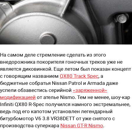
На самом деле стремление сделать из этого
внедорожника покорителя гоночных треков уже не
является диковинкой. Еще летом был показан концепт
с говорящим названием
QX80 Track Spec
, а
бюджетные собратья Nissan Patrol и Armada даже
успели обзавестись серийной
«заряженной»
модификацией
от ателье Nismo. Тем не менее, шоу-кар
Infiniti QX80 R-Spec получился намного экстремальнее,
ведь под его капотом установлен легендарный
битурбомотор V6 3.8 VR38DETT от уже снятого с
производства суперкара
Nissan GT-R Nismo
.