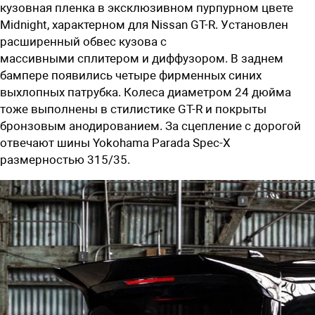
кузовная пленка в эксклюзивном пурпурном цвете
Midnight, характерном для Nissan GT-R.
У
становлен
расширенный обвес кузова с
массивным
и
сплитером
и диффузором
.
В заднем
бампере появились четыре фирменных синих
выхлопных патрубка.
Колеса диаметром 24 дюйма
тоже выполнены в стилистике GT-R и покрыты
бронзовым анодированием.
За сцепление с дорогой
отвечают шины
Yokohama P
arada
Spec-X
размерностью
315/35.