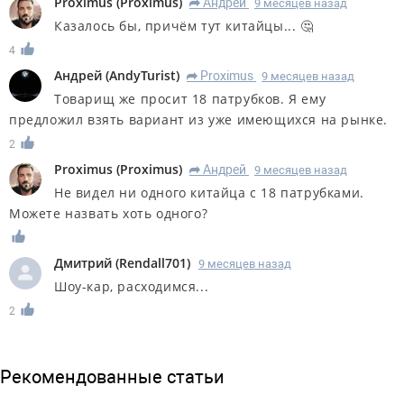
Proximus
(
Proximus
)
Андрей
9 месяцев назад
R
Казалось бы, причём тут китайцы... 🤔
4
Андрей
(
AndyTurist
)
Proximus
9 месяцев назад
R
Товарищ же просит 18 патрубков. Я ему
предложил взять вариант из уже имеющихся на рынке.
2
Proximus
(
Proximus
)
Андрей
9 месяцев назад
R
Не видел ни одного китайца с 18 патрубками.
Можете назвать хоть одного?
Дмитрий
(
Rendall701
)
9 месяцев назад
Шоу-кар, расходимся...
2
Рекомендованные статьи