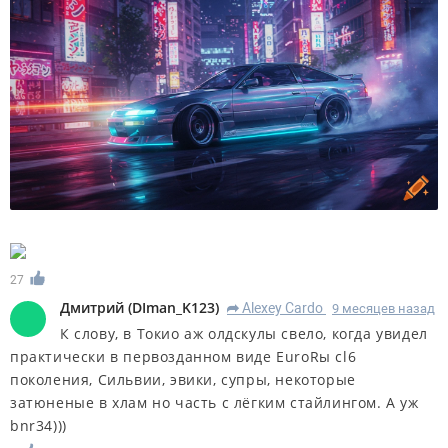
27
Дмитрий
(
DIman_K123
)
Alexey Cardo
9 месяцев назад
R
К слову, в Токио аж олдскулы свело, когда увидел
практически в первозданном виде EuroRы cl6
поколения, Сильвии, эвики, супры, некоторые
затюненые в хлам но часть с лёгким стайлингом. А уж
bnr34)))