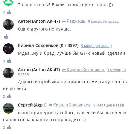
Та нее что вы! Взяли вариатор от теаны)))
2
Антон
(
Anton AK-47
)
Раджешь
9 месяцев назад
R
Одно другого не лучше.
Кирилл Соковиков
(
KirillS97
)
9 месяцев назад
Мдаа…ну и бред, лучше бы GT-R новый сделали
3
Антон
(
Anton AK-47
)
Кирилл Соковиков
9 месяцев
R
назад
Дорого и прибыли не принесет. Ниссану теперь
не до него.
2
Сергей
(
Agp1
)
Кирилл Соковиков
9 месяцев назад
R
шанс примерно такой же, как если бы авторевю
начал снова краштесты проводить :)
3