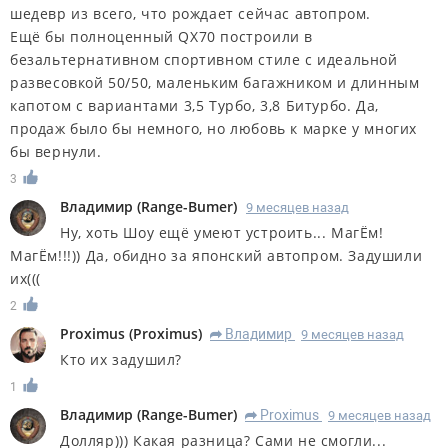
шедевр из всего, что рождает сейчас автопром.
Ещё бы полноценный QX70 построили в
безальтернативном спортивном стиле с идеальной
развесовкой 50/50, маленьким багажником и длинным
капотом с вариантами 3,5 Турбо, 3,8 Битурбо. Да,
продаж было бы немного, но любовь к марке у многих
бы вернули.
3
Владимир
(
Range-Bumer
)
9 месяцев назад
Ну, хоть Шоу ещё умеют устроить... МагЁм!
МагЁм!!!)) Да, обидно за японский автопром. Задушили
их(((
2
Proximus
(
Proximus
)
Владимир
9 месяцев назад
R
Кто их задушил?
1
Владимир
(
Range-Bumer
)
Proximus
9 месяцев назад
R
Долляр))) Какая разница? Сами не смогли...