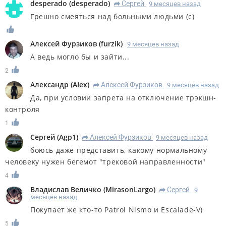
desperado
(
desperado
)
Сергей
9 месяцев назад
R
Грешно смеяться над больными людьми (с)
Алексей Фурзиков
(
furzik
)
9 месяцев назад
А ведь могло бы и зайти...
2
Александр
(
AIex
)
Алексей Фурзиков
9 месяцев назад
R
Да, при условии запрета на отключение трэкшн-
контроля
1
Сергей
(
Agp1
)
Алексей Фурзиков
9 месяцев назад
R
боюсь даже представить, какому нормальному
человеку нужен бегемот "трековой направленности"
4
Владислав Величко
(
MirasonLargo
)
Сергей
9
R
месяцев назад
Покупает же кто-то Patrol Nismo и Escalade-V)
5