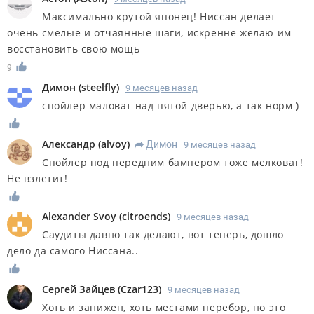
Максимально крутой японец! Ниссан делает
очень смелые и отчаянные шаги, искренне желаю им
восстановить свою мощь
9
Димон
(
steelfly
)
9 месяцев назад
спойлер маловат над пятой дверью, а так норм )
Александр
(
alvoy
)
Димон
9 месяцев назад
R
Спойлер под передним бампером тоже мелковат!
Не взлетит!
Alexander Svoy
(
citroends
)
9 месяцев назад
Саудиты давно так делают, вот теперь, дошло
дело да самого Ниссана..
Сергей Зайцев
(
Czar123
)
9 месяцев назад
Хоть и занижен, хоть местами перебор, но это