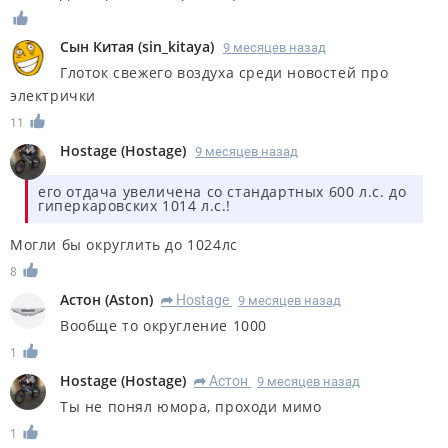
Сын Китая
(
sin_kitaya
)
9 месяцев назад
Глоток свежего воздуха среди новостей про
электрички
11
Hostage
(
Hostage
)
9 месяцев назад
его отдача увеличена со стандартных 600 л.с. до
гиперкаровских 1014 л.с.!
Могли бы округлить до 1024лс
8
Астон
(
Aston
)
Hostage
9 месяцев назад
R
Вообще то округление 1000
1
Hostage
(
Hostage
)
Астон
9 месяцев назад
R
Ты не понял юмора, проходи мимо
1