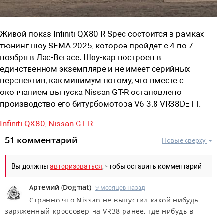
Живой показ Infiniti QX80 R-Spec
состоится
в рамках
тюнинг-шоу
SEMA 2025,
которое пройдет
с 4 по 7
ноября
в
Лас-Вегасе
.
Шоу-кар построен в
единственном экземпляре и не имеет серийных
перспектив, как минимум потому, что вместе с
окончанием выпуска Nissan GT-R остановлено
производство его битурбомотора V6 3.8 VR38DETT.
Infiniti QX80,
Nissan GT-R
51 комментарий
Новые сверху
Вы должны
авторизоваться
, чтобы оставить комментарий
Артемий
(
Dogmat
)
9 месяцев назад
Странно что Nissan не выпустил какой нибудь
заряженный кроссовер на VR38 ранее, где нибудь в