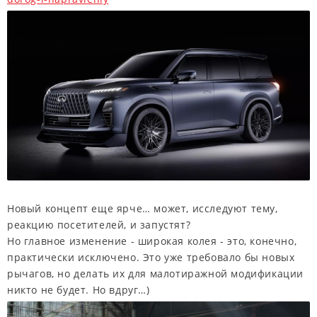
Новый концепт еще ярче… может, исследуют тему,
реакцию посетителей, и запустят?
Но главное изменение - широкая колея - это, конечно,
практически исключено. Это уже требовало бы новых
рычагов, но делать их для малотиражной модификации
никто не будет. Но вдруг…)