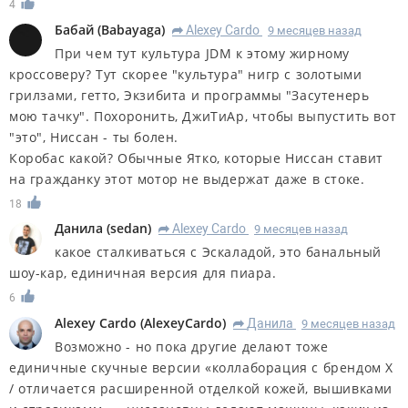
4
Бабай
(
Babayaga
)
Alexey Cardo
9 месяцев назад
R
При чем тут культура JDM к этому жирному
кроссоверу? Тут скорее "культура" нигр с золотыми
грилзами, гетто, Экзибита и программы "Засутенерь
мою тачку". Похоронить, ДжиТиАр, чтобы выпустить вот
"это", Ниссан - ты болен.
Коробас какой? Обычные Ятко, которые Ниссан ставит
на гражданку этот мотор не выдержат даже в стоке.
18
Данила
(
sedan
)
Alexey Cardo
9 месяцев назад
R
какое сталкиваться с Эскаладой, это банальный
шоу-кар, единичная версия для пиара.
6
Alexey Cardo
(
AlexeyCardo
)
Данила
9 месяцев назад
R
Возможно - но пока другие делают тоже
единичные скучные версии «коллаборация с брендом Х
/ отличается расширенной отделкой кожей, вышивками