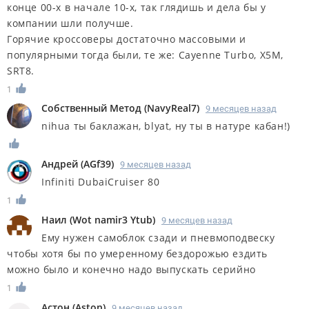
конце 00-х в начале 10-х, так глядишь и дела бы у
компании шли получше.
Горячие кроссоверы достаточно массовыми и
популярными тогда были, те же: Cayenne Turbo, X5M,
SRT8.
1
Собственный Метод
(
NavyReal7
)
9 месяцев назад
nihua ты баклажан, blyat, ну ты в натуре кабан!)
Андрей
(
AGf39
)
9 месяцев назад
Infiniti DubaiCruiser 80
1
Наил
(
Wot namir3 Ytub
)
9 месяцев назад
Ему нужен самоблок сзади и пневмоподвеску
чтобы хотя бы по умеренному бездорожью ездить
можно было и конечно надо выпускать серийно
1
Астон
(
Aston
)
9 месяцев назад