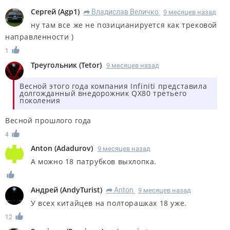
Сергей
(
Agp1
)
Владислав Величко
9 месяцев назад
R
ну там все же не позицианируется как трековой
направленности )
1
Треугольник
(
Tetor
)
9 месяцев назад
Весной этого года компания Infiniti представила
долгожданный внедорожник QX80 третьего
поколения
Весной прошлого года
4
Anton
(
Adadurov
)
9 месяцев назад
А можно 18 патрубков выхлопка.
Андрей
(
AndyTurist
)
Anton
9 месяцев назад
R
У всех китайцев на полторашках 18 уже.
12