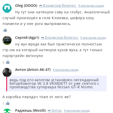
Oleg
(
OOOO
)
Владислав Величко
9 месяцев назад
R
Ну тут они натянули сову на глобус. Аналогичный
случай произошёл в селе Клюевка, шофера козу
поимели и у нее рога выпрямились.
Сергей
(
Agp1
)
Владислав Величко
9 месяцев назад
R
ну жук вроде как был практически полностью
гтр-ом на который натянули кузов жука, а тут только
пауэртрейн воткнули
3
Антон
(
Anton AK-47
)
9 месяцев назад
ведь под его капотом установлен легендарный
битурбомотор V6 3.8 VR38DETT от уже снятого с
производства суперкара Nissan GT-R Nismo.
А коробка передач тоже от него же?
1
Раджешь
(
Woolli
)
Антон
9 месяцев назад
R