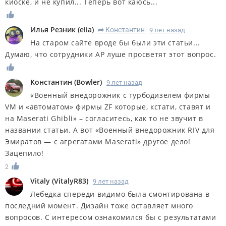
киоске, и не купил... Теперь вот каюсь...
Илья Резник
(
elia
)
Константин
9 лет назад
R
На старом сайте вроде бы были эти статьи...
Думаю, что сотрудники АР луше просветят этот вопрос.
Константин
(
Bowler
)
9 лет назад
«Военный внедорожник с турбодизелем фирмы
VM и «автоматом» фирмы ZF которые, кстати, ставят и
на Maserati Ghibli» – согласитесь, как то не звучит в
названии статьи. А вот «Военный внедорожник RIV для
Эмиратов — с агрегатами Maserati» другое дело!
Зацепило!
2
Vitaly
(
VitalyR83
)
9 лет назад
Лебедка спереди видимо была смонтирована в
последний момент. Дизайн тоже оставляет много
вопросов. С интересом ознакомился бы с результатами