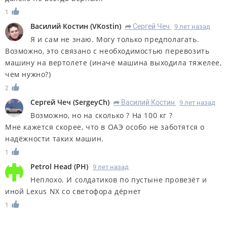
1
Василий Костин
(
VKostin
)
Сергей Чеч
9 лет назад
R
Я и сам не знаю. Могу только предполагать.
Возможно, это связано с необходимостью перевозить
машину на вертолете (иначе машина выходила тяжелее,
чем нужно?)
2
Сергей Чеч
(
SergeyCh
)
Василий Костин
9 лет назад
R
Возможно, но на сколько ? На 100 кг ?
Мне кажется скорее, что в ОАЭ особо не заботятся о
надёжности таких машин.
1
Petrol Head
(
PH
)
9 лет назад
Неплохо. И солдатиков по пустыне провезёт и
иной Lexus NX со светофора дёрнет
1