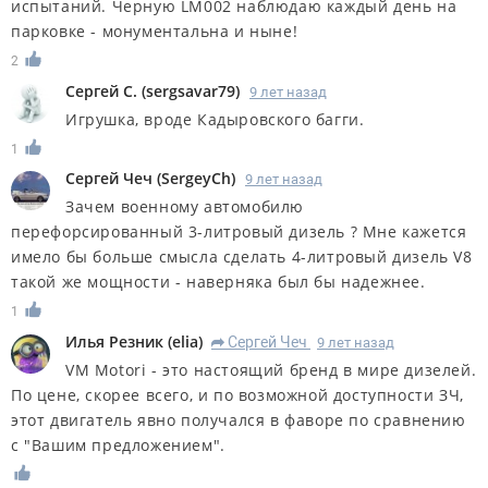
испытаний. Черную LM002 наблюдаю каждый день на
парковке - монументальна и ныне!
2
Сергей С.
(
sergsavar79
)
9 лет назад
Игрушка, вроде Кадыровского багги.
1
Сергей Чеч
(
SergeyCh
)
9 лет назад
Зачем военному автомобилю
перефорсированный 3-литровый дизель ? Мне кажется
имело бы больше смысла сделать 4-литровый дизель V8
такой же мощности - наверняка был бы надежнее.
1
Илья Резник
(
elia
)
Сергей Чеч
9 лет назад
R
VM Motori - это настоящий бренд в мире дизелей.
По цене, скорее всего, и по возможной доступности ЗЧ,
этот двигатель явно получался в фаворе по сравнению
с "Вашим предложением".