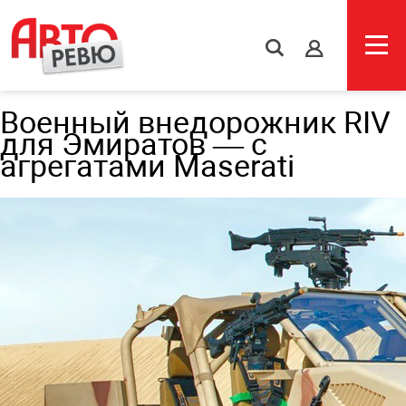
s
Военный внедорожник RIV
для Эмиратов — с
агрегатами Maserati