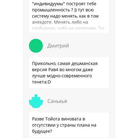
"индивидуумы" построят тебе
промышленность ? )) тут всю
систему надо менять, как в том
анекдоте. Менять либо на
свободную, либо на лагерную. Ты,
я так понимаю, …
Дмитрий
Прикольно, самая дешманская
версия Рав4 во многом даже
лучше модно-современного
тенета:D
Санькья
Разве Тойота виновата в
отсутствии у страны плана на
будущее?