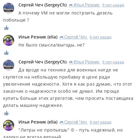
Сергей Чеч
(
SergeyCh
)
Илья Резник
9 лет назад
R
А почему VM не могли построить дизель
побольше ?
Илья Резник
(
elia
)
Сергей Чеч
9 лет назад
R
Не было смысла/выгоды, не?
Сергей Чеч
(
SergeyCh
)
Илья Резник
9 лет назад
R
Да вроде на технике для военных нигде не
скупятся на небольшую прибавку в цене ради
увеличения надежности. Хотя я как раз думаю, что этот
заказчик о надежности особо не думал. Им проще
купить больше этих агрегатов, чем просить поставщика
делать машину надежнее.
Илья Резник
(
elia
)
Сергей Чеч
9 лет назад
R
"Литры не пропьешь" © - путь надежный, но
далеко не всегда верный.