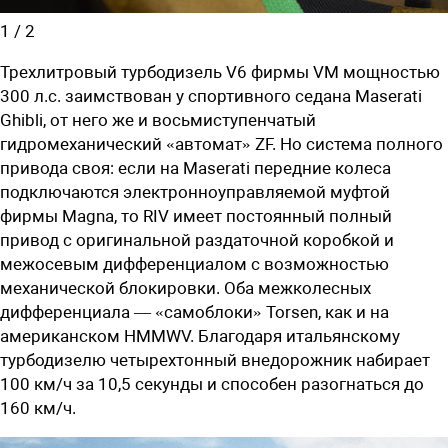
1
/
2
Трехлитровый турбодизель V6 фирмы VM мощностью
300 л.с. заимствован у спортивного седана Maserati
Ghibli, от него же и восьмиступенчатый
гидромеханический «автомат» ZF. Но система полного
привода своя: если на Maserati передние колеса
подключаются электронноуправляемой муфтой
фирмы Magna, то RIV имеет постоянный полный
привод с оригинальной раздаточной коробкой и
межосевым дифференциалом с возможностью
механической блокировки. Оба межколесных
дифференциала — «самоблоки» Torsen, как и на
американском HMMWV. Благодаря итальянскому
турбодизелю четырехтонный внедорожник набирает
100 км/ч за 10,5 секунды и способен разогнаться до
160 км/ч.