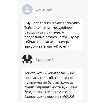
Дмитрий
Смущает только "кривая" покупка
Тойоты. А так мягче, удобнее,
расход куда приятнее. А
предельные возможности...Ну где
сейчас, при засилье камер,
выкручивать матку?) А, ну и
пресловутую ликвидность тоже не
забываем.
Григорий
Тойота хоть и «окитаелась» но
осталась Тойотой, Тенет явно
притянули по баллам, комфорт
лучше, управляемость лучше на
бездорожье Тойота лучше, а
баллов одинаково, ну-ну🤡🤡🤡