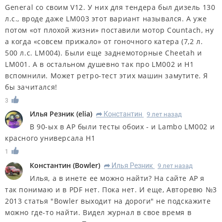
General со своим V12. У них для тендера был дизель 130
л.с., вроде даже LM003 этот вариант назывался. А уже
потом «от плохой жизни» поставили мотор Countach, ну
а когда «совсем прижало» от гоночного катера (7,2 л.
500 л.с. LM004). Были еще заднемоторные Cheetah и
LM001. А в остальном душевно так про LM002 и Н1
вспомнили. Может ретро-тест этих машин замутите. Я
бы зачитался!
3
Илья Резник
(
elia
)
Константин
9 лет назад
R
В 90-ых в АР были тесты обоих - и Lambo LM002 и
красного универсала H1
1
Константин
(
Bowler
)
Илья Резник
9 лет назад
R
Илья, а в инете ее можно найти? На сайте АР я
так понимаю и в PDF нет. Пока нет. И еще, Авторевю №3
2013 статья "Bowler выходит на дороги" не подскажите
можно где-то найти. Видел журнал в свое время в