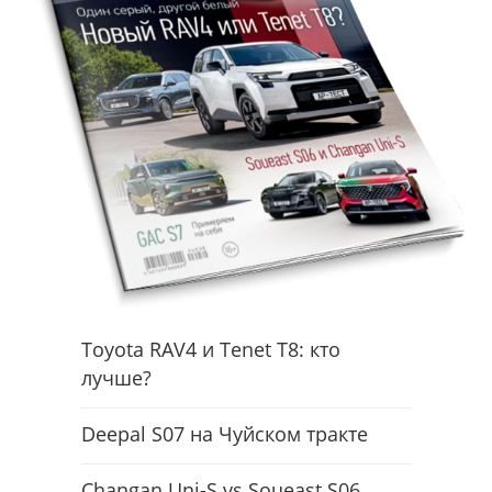
Toyota RAV4 и Tenet T8: кто
лучше?
Deepal S07 на Чуйском тракте
Changan Uni-S vs Soueast S06