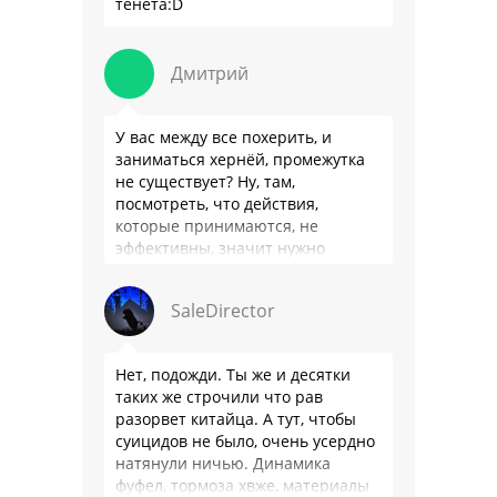
тенета:D
Дмитрий
У вас между все похерить, и
заниматься хернёй, промежутка
не существует? Ну, там,
посмотреть, что действия,
которые принимаются, не
эффективны, значит нужно
сделать как то по другому, не?
Или только две крайности? Хватит
SaleDirector
…
Нет, подожди. Ты же и десятки
таких же строчили что рав
разорвет китайца. А тут, чтобы
суицидов не было, очень усердно
натянули ничью. Динамика
фуфел, тормоза хвже, материалы