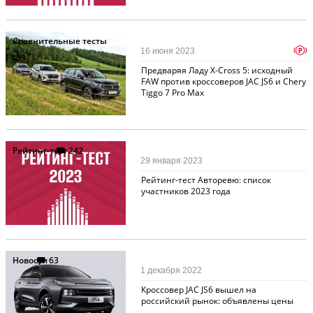
Сравнительные тесты
p
16 июня 2023
453
Предваряя Ладу X-Cross 5: исходный
FAW против кроссоверов JAC JS6 и Chery
Tiggo 7 Pro Max
Рейтинг-тест
242
29 января 2023
Рейтинг-тест Авторевю: список
участников 2023 года
Новости
63
1 декабря 2022
Кроссовер JAC JS6 вышел на
российский рынок: объявлены цены