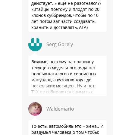
действует..» ещё не разогнался?)
китайцы поэтому и плодят по 20
клонов суббрендов, чтобы по 10
лет потом запчасти создавать,
хранить и доставлять, АГА)
Serg Gorely
Видимо, поэтому на половину
текущего модельного ряда нет
полных каталогов и сервисных
мануалов, а кузовню ждут до
нескольких месяцев . Ну и нет,
Т1Х не собираются снимать с
производства, потому что за 10
лет …
Waldemario
То-есть, автомобиль это = жена.. И
раздумья человека о том чтобы: