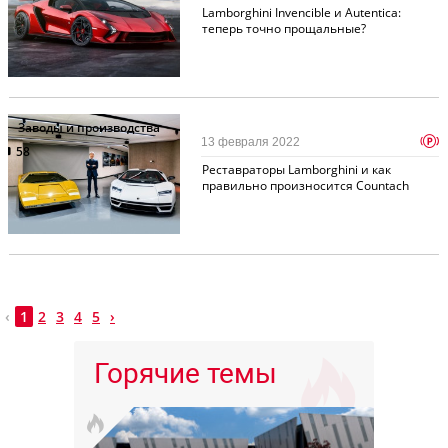
Lamborghini Invencible и Autentica:
теперь точно прощальные?
Заводы и производства
p
13 февраля 2022
58
Реставраторы Lamborghini и как
правильно произносится Countach
‹
1
2
3
4
5
›
Горячие темы