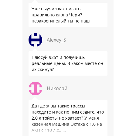
Уже выучил как писать
правильно клона Чери?
незакостинелый ты не наш
Alexey_S
Плюсуй 925т и получишь
реальные цены. В каком месте он
их скинул?
Николай
Да где ж вы такие трассы
находите и как по ним ездите, что
2.0 л тойоты не хватает? У меня
казённая машина Октаха с 1.6 на
АКП с 110 л.с.. …