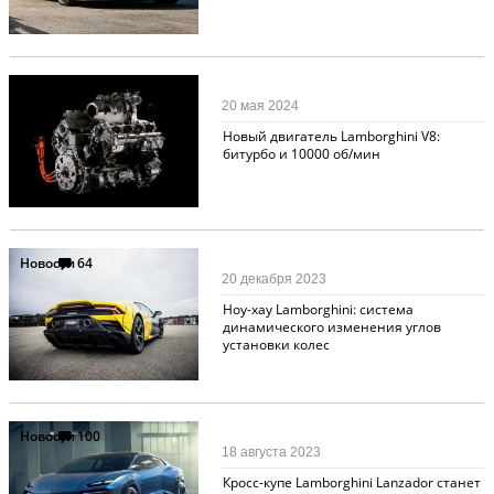
Новости
109
20 мая 2024
Новый двигатель Lamborghini V8:
битурбо и 10000 об/мин
Новости
64
20 декабря 2023
Ноу-хау Lamborghini: система
динамического изменения углов
установки колес
Новости
100
18 августа 2023
Кросс-купе Lamborghini Lanzador станет