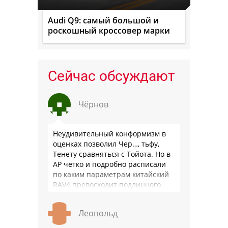
Audi Q9: самый большой и
роскошный кроссовер марки
Сейчас обсуждают
Чёрнов
Неудивительный конформизм в
оценках позволил Чер…, тьфу,
Тенету сравняться с Тойота. Но в
АР четко и подробно расписали
по каким параметрам китайский
RAV4 превосходит подлинного
китайца: лучше и комфортнее
подвеска едет ровно и приятно …
Леопольд