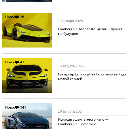
Новости
26
7 октября 2025
Lamborghini Manifesto: дизайн-проект
на будущее
Новости
43
15 августа 2025
Гиперкар Lamborghini Fenomeno выйдет
малой серией
Новости
147
16 августа 2024
Huracan ушел, вместо него —
Lamborghini Temerario