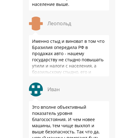
население выше.
Леопольд
Именно стыд и виноват в том что
Бразилия опередила РФ в
продажах авто - нашему
государству не стыдно повышать
утили и налоги с населения, а
бразильскому стыдно, его и
смести могут на …
Иван
Это вполне объективный
показатель уровня
благосостояния. И чем новее
машины, тем чище выхлоп и
выше безопасность. Так что да,
новый машины помогают быть