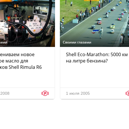
зами
Своими глазами
цениваем новое
Shell Eco-Marathon: 5000 км
е масло для
на литре бензина?
ков Shell Rimula R6
p
 2008
1 июля 2005