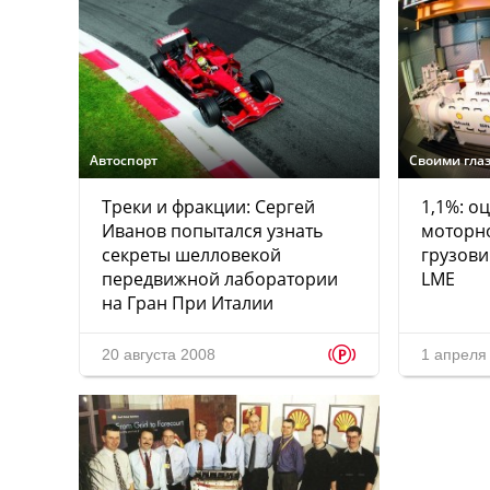
Автоспорт
Своими гла
Треки и фракции: Сергей
1,1%: о
Иванов попытался узнать
моторно
секреты шелловекой
грузови
передвижной лаборатории
LME
на Гран При Италии
p
20 августа 2008
1 апреля