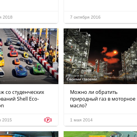
я 2018
7 октября 2016
Своими глазами
ж со студенческих
Можно ли обратить
ваний Shell Eco-
природный газ в моторное
on
масло?
p
я 2015
1 мая 2014