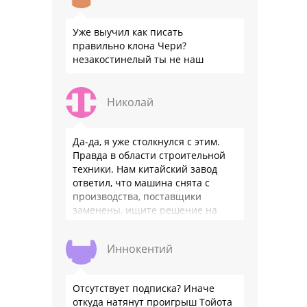
Уже выучил как писать
правильно клона Чери?
незакостинелый ты не наш
Николай
Да-да, я уже столкнулся с этим.
Правда в области строительной
техники. Нам китайский завод
ответил, что машина снята с
производства, поставщики
заменены, ищите решение на
местном рынке. Ответ завода на
официальном бланке …
Иннокентий
Отсутствует подписка? Иначе
откуда натянут проигрыш Тойота