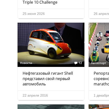
Triple 10 Challenge
25 июня 2026
26 апрел
Новости
12
Автоспорт
Нефтегазовый гигант Shell
Репорта
представил свой первый
соревно
автомобиль
marath
22 апреля 2016
1 декабр