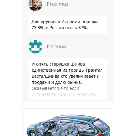
Proximus
Для врунов, в Испании порядка
73.3%, в России около 87%.
Евгений
И опять старушка Шнива
единственная из троицы Гранта/
Веста/Шнива кто увеличивает и
продажи и долю рынка.
Оказывается, что если
исправлять косяки и доводить
продукцию до ума и при этом не
борщить с ценой, …