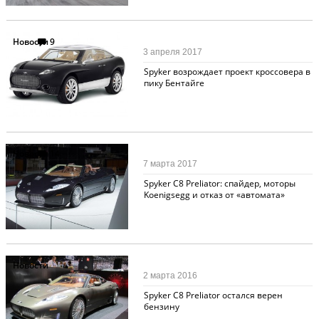
Новости
9
3 апреля 2017
Spyker возрождает проект кроссовера в
пику Бентайге
Новости
14
7 марта 2017
Spyker С8 Preliator: спайдер, моторы
Koenigsegg и отказ от «автомата»
Новости
2 марта 2016
Spyker C8 Preliator остался верен
бензину