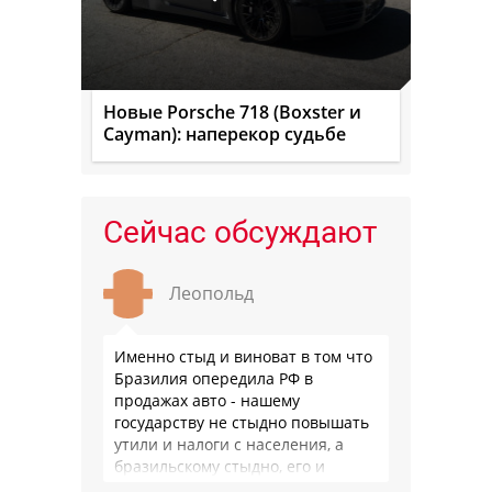
Новые Porsche 718 (Boxster и
Cayman): наперекор судьбе
Сейчас обсуждают
Леопольд
Именно стыд и виноват в том что
Бразилия опередила РФ в
продажах авто - нашему
государству не стыдно повышать
утили и налоги с населения, а
бразильскому стыдно, его и
смести могут на …