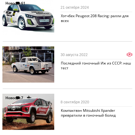
Новости
61
21 октября 2024
Хэтчбек Peugeot 208 Racing: ралли для
всех
Ретротест
54
p
30 августа 2022
Последний гоночный Иж из СССР: наш
тест
Новости
7
8 сентября 2020
Компактвэн Mitsubishi Xpander
превратили в гоночный болид