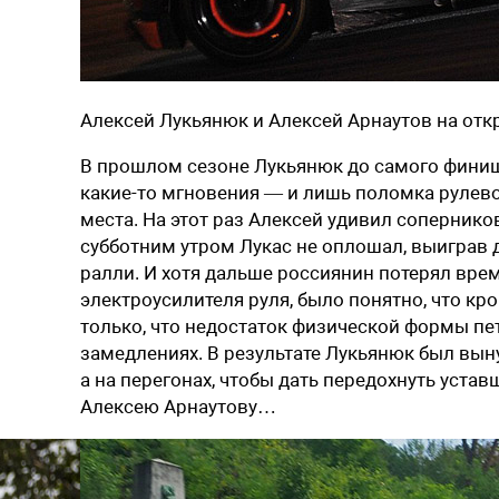
Алексей Лукьянюк и Алексей Арнаутов на отк
В прошлом сезоне Лукьянюк до самого финиш
какие-то мгновения — и лишь поломка рулево
места. На этот раз Алексей удивил соперников
субботним утром Лукас не оплошал, выиграв 
ралли. И хотя дальше россиянин потерял врем
электроусилителя руля, было понятно, что кро
только, что недостаток физической формы пет
замедлениях. В результате Лукьянюк был вын
а на перегонах, чтобы дать передохнуть уста
Алексею Арнаутову…