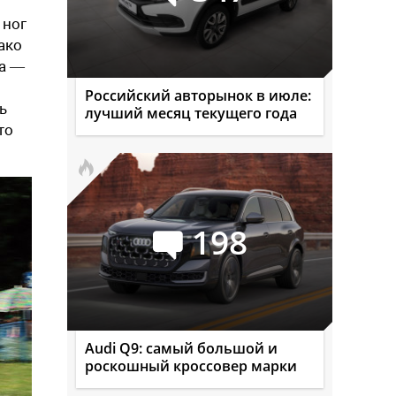
 ног
ако
на —
Российский авторынок в июле:
ь
лучший месяц текущего года
то
198
Audi Q9: самый большой и
роскошный кроссовер марки