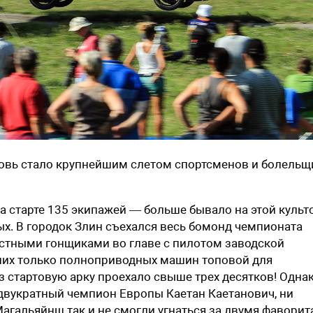
вновь стало крупнейшим слетом спортсменов и болель
 на старте 135 экипажей — больше бывало на этой куль
ых. В городок Злин съехался весь бомонд чемпионата
стными гонщиками во главе с пилотом заводской
них только полноприводных машин топовой для
з стартовую арку проехало свыше трех десятков! Одна
двукратный чемпион Европы Каетан Каетанович, ни
агальяйнш так и не смогли угнаться за двумя фавори