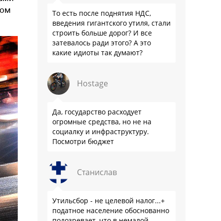
ном
То есть после поднятия НДС,
введения гигантского утиля, стали
строить больше дорог? И все
затевалось ради этого? А это
какие идиоты так думают?
Hostage
Да, государство расходует
огромные средства, но не на
социалку и инфраструктуру.
Посмотри бюджет
Станислав
Утильсбор - не целевой налог...+
податное население обоснованно
подозревает, что в немалой