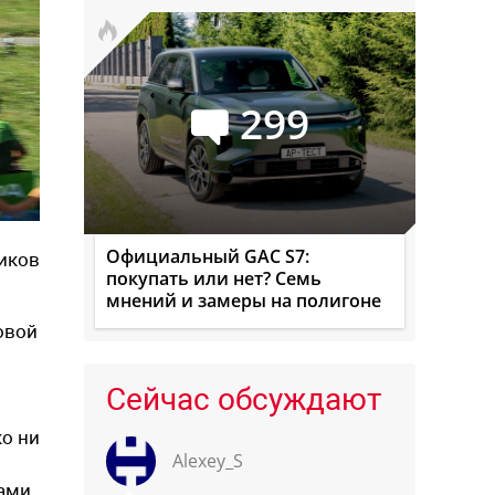
299
Официальный GAC S7:
щиков
покупать или нет? Семь
мнений и замеры на полигоне
товой
Сейчас обсуждают
ко ни
Alexey_S
тами