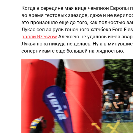
Когда в середине мая вице-чемпион Европы 
во время тестовых заездов, даже и не верилос
это произошло еще до того, как полностью з
Лукас сел за руль гоночного хэтчбека Ford Fie
ралли Rzeszow
Алексею не удалось из-за авар
Лукьянюка никуда не делась. Ну а в минувши
соперникам с еще большей наглядностью.