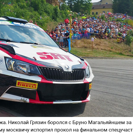
жа. Николай Грязин боролся с Бруно Магальяйншем за
ому москвичу испортил прокол на финальном спецучаст