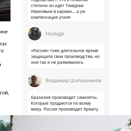
степени он идёт Тимурам
Ивановым в карман....а уж
компенсация утиля
производителям настолько мутна,
что прям эталон коррупции
ине
Hostage
ссы
го
«Россия» тоже длительное время
защищала свои производства, но
они так и не развивались
м
Владимир Шапошников
гой,
Бразилия производит самолёты,
Которые продаются по всему
миру. Россия производит Армату