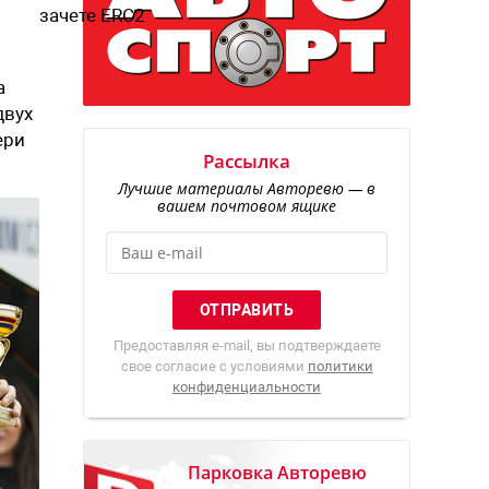
зачете ERC2
а
двух
ери
Рассылка
Лучшие материалы Авторевю — в
вашем почтовом ящике
Предоставляя e-mail, вы подтверждаете
свое согласие с условиями
политики
конфиденциальности
Парковка Авторевю