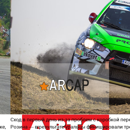
Наша экспертиза
подержанных автомобилей
Сход в первый день из-за проблем с коробкой пе
ке,
Розина — в результате уральцы финишировали т