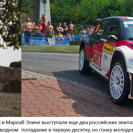
а и Марка
В Злине выступали еще два российских экипа
иводном
попадание в первую десятку, но гонку молод