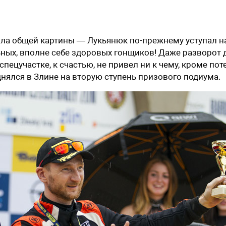
нила общей картины — Лукьянюк по-прежнему уступал н
ьных, вполне себе здоровых гонщиков! Даже разворот 
пецучастке, к счастью, не привел ни к чему, кроме пот
нялся в Злине на вторую ступень призового подиума.