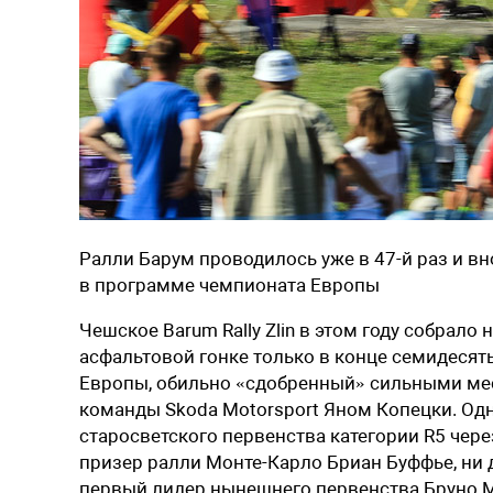
Ралли Барум проводилось уже в 47-й раз и 
в программе чемпионата Европы
Чешское Barum Rally Zlin в этом году собрало
асфальтовой гонке только в конце семидесят
Европы, обильно «сдобренный» сильными ме
команды Skoda Motorsport Яном Копецки. Од
старосветского первенства категории R5 чере
призер ралли Монте-Карло Бриан Буффье, ни 
первый лидер нынешнего первенства Бруно М