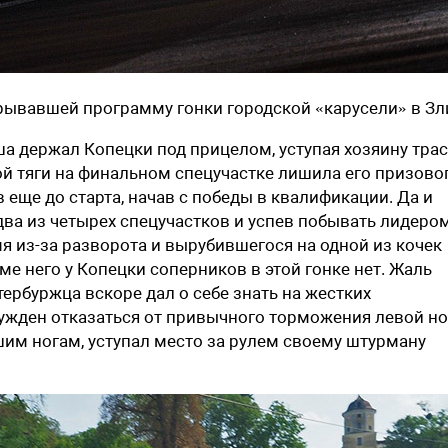
рывавшей программу гонки городской «карусели» в Зл
а держал Копецки под прицелом, уступая хозяину тра
й тяги на финальном спецучастке лишила его призово
 еще до старта, начав с победы в квалификации. Да и
два из четырех спецучастков и успев побывать лидеро
я из-за разворота и вырубившегося на одной из кочек
ме него у Копецки соперников в этой гонке нет. Жаль
ербуржца вскоре дал о себе знать на жестких
ужден отказаться от привычного торможения левой но
вшим ногам, уступал место за рулем своему штурману