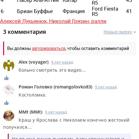
R5
Ford Fiesta
6
Бриан Буффье
Франция
41
R5
Алексей Лукьянюк,
Николай Грязин,
ралли
3 комментария
Новые сверху
Вы должны
авторизоваться
, чтобы оставить комментарий
Alex
(
voyager
)
9 лет назад
больно смотреть это видео...
Роман Головко
(
romangolovko83
)
9 лет назад
Костоломка.
MMt
(
MMt
)
9 лет назад
Краш у Ярослава с Николаем конечно жестокий
получился...
Но по мне лучше выиграть пару спецучастков и