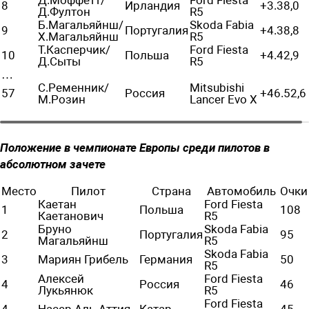
8
Ирландия
+3.38,0
Д.Фултон
R5
Б.Магальяйнш/
Skoda Fabia
9
Португалия
+4.38,8
Х.Магальяйнш
R5
Т.Касперчик/
Ford Fiesta
10
Польша
+4.42,9
Д.Сыты
R5
…
С.Ременник/
Mitsubishi
57
Россия
+46.52,6
М.Розин
Lancer Evo X
Положение в чемпионате Европы среди пилотов в
абсолютном зачете
Место
Пилот
Страна
Автомобиль
Очки
Каетан
Ford Fiesta
1
Польша
108
Каетанович
R5
Бруно
Skoda Fabia
2
Португалия
95
Магальяйнш
R5
Skoda Fabia
3
Мариян Грибель
Германия
50
R5
Алексей
Ford Fiesta
4
Россия
46
Лукьянюк
R5
Ford Fiesta
4
Насер Аль-Аттия
Катар
45