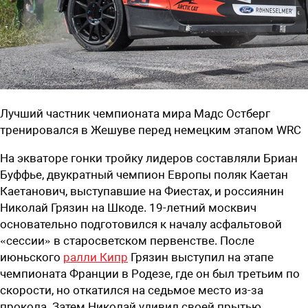
Лучший частник чемпионата мира Мадс Остберг
тренировался в Жешуве перед немецким этапом WRC
На экваторе гонки тройку лидеров составляли Бриан
Буффье, двукратный чемпион Европы поляк Каетан
Каетанович, выступавшие на Фиестах, и россиянин
Николай Грязин на Шкоде. 19-летний москвич
основательно подготовился к началу асфальтовой
«сессии» в старосветском первенстве. После
июньского
ралли Кипр
Грязин выступил на этапе
чемпионата Франции в Родезе, где он был третьим по
скорости, но откатился на седьмое место из-за
прокола. Затем Николай удивил своей прытью