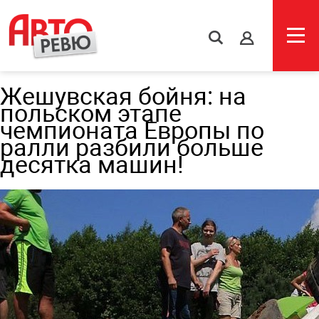
s
Жешувская бойня: на
польском этапе
чемпионата Европы по
ралли разбили больше
десятка машин!