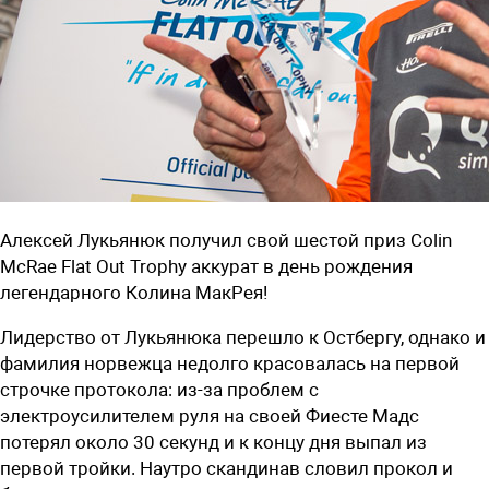
Алексей Лукьянюк получил свой шестой приз Colin
McRae Flat Out Trophy аккурат в день рождения
легендарного Колина МакРея!
Лидерство от Лукьянюка перешло к Остбергу, однако и
фамилия норвежца недолго красовалась на первой
строчке протокола: из-за проблем с
электроусилителем руля на своей Фиесте Мадс
потерял около 30 секунд и к концу дня выпал из
первой тройки. Наутро скандинав словил прокол и