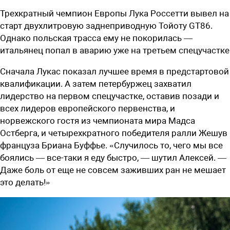
Трехкратный чемпион Европы Лука Россетти вывел на
старт двухлитровую заднеприводную Тойоту GT86.
Однако польская трасса ему не покорилась —
итальянец попал в аварию уже на третьем спецучастке
Сначала Лукас показал лучшее время в предстартовой
квалификации. А затем петербуржец захватил
лидерство на первом спецучастке, оставив позади и
всех лидеров европейского первенства, и
норвежского гостя из чемпионата мира Мадса
Остберга, и четырехкратного победителя ралли Жешув
француза Бриана Буффье. «Случилось то, чего мы все
боялись — все-таки я еду быстро, — шутил Алексей. —
Даже боль от еще не совсем заживших ран не мешает
это делать!»