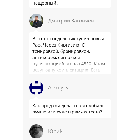
пещерный…
Дмитрий Загоняев
В этот понедельник купил новый
Раф. Через Киргизию. С
тонировкой, бронировкой,
антикором, сигналкой,
русификацией вышла 4320. Кнам
везут одну комплектацию. Есть
особенности - нет радио модуля
(т. е. только интернет радио), нет
Alexey_S
…
Как продажи делают автомобиль
лучше или хуже в рамках теста?
Юрий