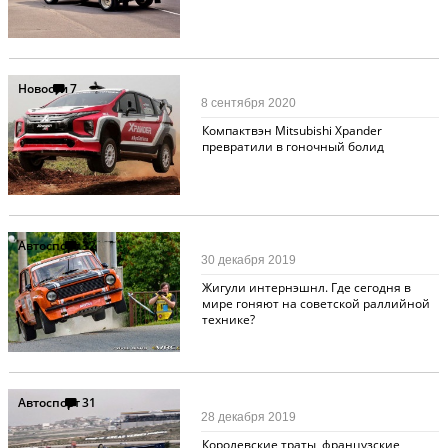
Новости
7
8 сентября 2020
Компактвэн Mitsubishi Xpander
превратили в гоночный болид
Автоспорт
32
30 декабря 2019
Жигули интернэшнл. Где сегодня в
мире гоняют на советской раллийной
технике?
Автоспорт
31
28 декабря 2019
Королевские траты, французские