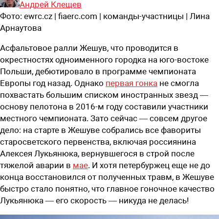
Андрей Клещев
Фото:
ewrc.cz | fiaerc.com | команды-участницы | Лина
Арнаутова
Асфальтовое ралли Жешув, что проводится в
окрестностях одноименного городка на юго-востоке
Польши, дебютировало в программе чемпионата
Европы год назад. Однако
первая гонка
не смогла
похвастать большим списком иностранных звезд —
основу пелотона в 2016-м году составили участники
местного чемпионата. Зато сейчас — совсем другое
дело: на старте в Жешуве собрались все фавориты
старосветского первенства, включая россиянина
Алексея Лукьянюка, вернувшегося в строй после
тяжелой аварии в
мае
. И хотя петербуржец еще не до
конца восстановился от полученных травм, в Жешуве
быстро стало понятно, что главное гоночное качество
Лукьянюка — его скорость — никуда не делась!