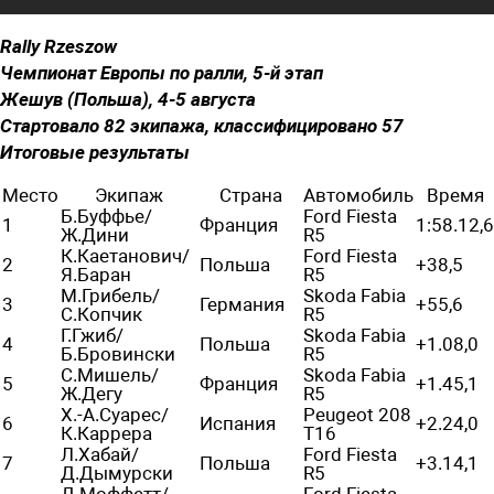
Rally Rzeszow
Чемпионат Европы по ралли, 5-й этап
Жешув (Польша), 4-5 августа
Стартовало 82 экипажа, классифицировано 57
Итоговые результаты
Место
Экипаж
Страна
Автомобиль
Время
Б.Буффье/
Ford Fiesta
1
Франция
1:58.12,6
Ж.Дини
R5
К.Каетанович/
Ford Fiesta
2
Польша
+38,5
Я.Баран
R5
М.Грибель/
Skoda Fabia
3
Германия
+55,6
С.Копчик
R5
Г.Гжиб/
Skoda Fabia
4
Польша
+1.08,0
Б.Бровински
R5
С.Мишель/
Skoda Fabia
5
Франция
+1.45,1
Ж.Дегу
R5
Х.-А.Суарес/
Peugeot 208
6
Испания
+2.24,0
К.Каррера
T16
Л.Хабай/
Ford Fiesta
7
Польша
+3.14,1
Д.Дымурски
R5
Д.Моффетт/
Ford Fiesta