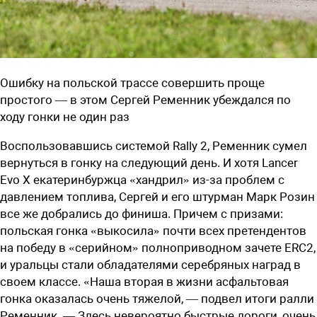
Ошибку на польской трассе совершить проще
простого — в этом Сергей Ременник убеждался по
ходу гонки не один раз
Воспользовавшись системой Rally 2, Ременник сумел
вернуться в гонку на следующий день. И хотя Lancer
Evo X екатеринбуржца «хандрил» из-за проблем с
давлением топлива, Сергей и его штурман Марк Розин
все же добрались до финиша. Причем с призами:
польская гонка «выкосила» почти всех претендентов
на победу в «серийном» полноприводном зачете ERC2,
и уральцы стали обладателями серебряных наград в
своем классе. «Наша вторая в жизни асфальтовая
гонка оказалась очень тяжелой, — подвел итоги ралли
Ременник. — Здесь невероятно быстрые дороги, очень