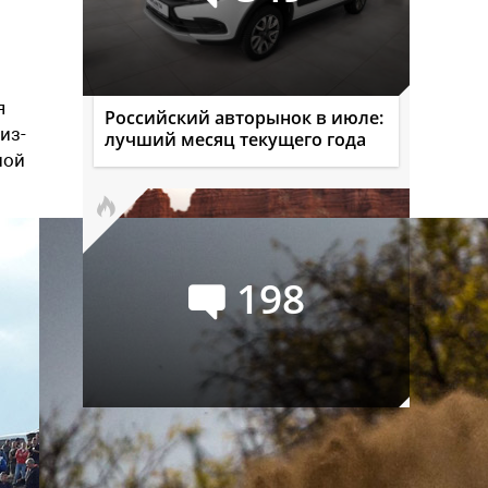
я
Российский авторынок в июле:
из-
лучший месяц текущего года
ной
198
Audi Q9: самый большой и
роскошный кроссовер марки