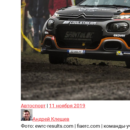
Автоспорт
|
11 ноября 2019
Андрей Клещев
Фото:
ewrc-results.com | fiaerc.com | команды