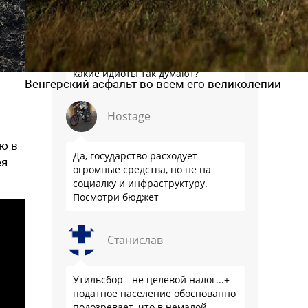
То есть после поднятия НДС,
введения гигантского утиля, стали
строить больше дорог? И все
затевалось ради этого? А это
какие идиоты так думают?
Венгерский асфальт во всем его великолепии
Hostage
ю в
Да, государство расходует
ея
огромные средства, но не на
социалку и инфраструктуру.
Посмотри бюджет
Станислав
Утильсбор - не целевой налог...+
податное население обоснованно
подозревает, что в немалой