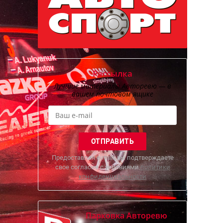
Рассылка
Лучшие материалы Авторевю — в
вашем почтовом ящике
Предоставляя e-mail, вы подтверждаете
свое согласие с условиями
политики
конфиденциальности
Парковка Авторевю