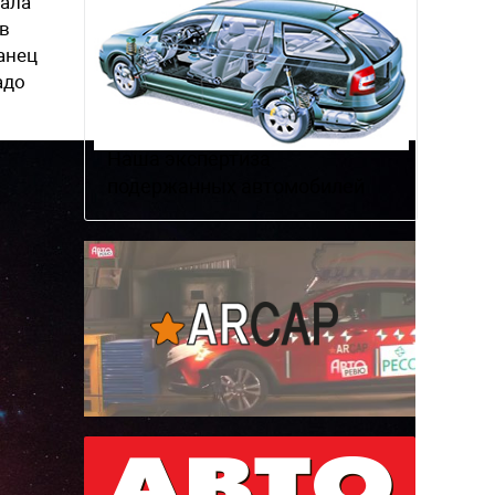
тала
ов
анец
адо
Наша экспертиза
подержанных автомобилей