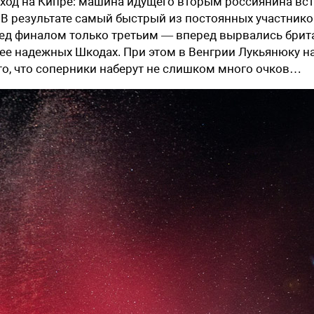
сход на Кипре: машина идущего вторым россиянина вс
! В результате самый быстрый из постоянных участник
ред финалом только третьим — вперед вырвались брит
лее надежных Шкодах. При этом в Венгрии Лукьянюку н
 то, что соперники наберут не слишком много очков…