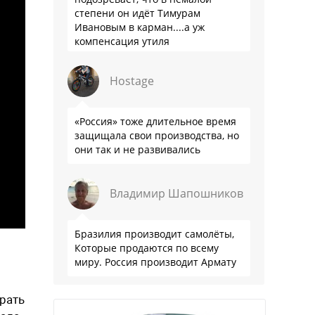
степени он идёт Тимурам
Ивановым в карман....а уж
компенсация утиля
производителям настолько мутна,
что прям эталон коррупции
Hostage
«Россия» тоже длительное время
защищала свои производства, но
они так и не развивались
Владимир Шапошников
Бразилия производит самолёты,
Которые продаются по всему
миру. Россия производит Армату
рать