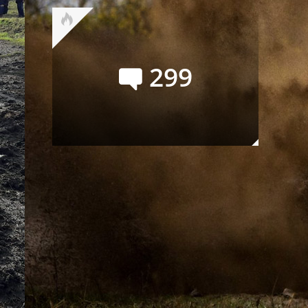
299
Официальный GAC S7:
покупать или нет? Семь
мнений и замеры на полигоне
Сейчас обсуждают
Alexey_S