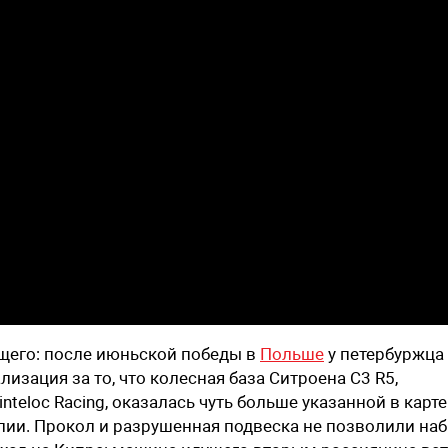
щего: после июньской победы в
Польше
у петербуржца
изация за то, что колесная база Ситроена C3 R5,
teloc Racing, оказалась чуть больше указанной в карте
лии. Прокол и разрушенная подвеска не позволили наб