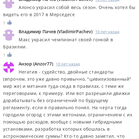
Алонсо украсил собой весь сезон. Очень хотел бы
видеть его в 2017 в Мерседесе
1
Владимир Пачев
(
VladimirPachev
)
10 лет назад
Макс украсил чемпионат своей гонкой в
Бразилии.
1
Анзор
(
Anzor77
)
10 лет назад
Негатив - судейство, двойные стандарты
(впрочем, это уже давно привычно, "цивилизованный"
мир же) и метания туда-сюда в правилах, с теми же
переговорами, к примеру. Или вот разрешили движки
дорабатывать без ограничений по будущему
регламенту, если я правильно понял. На черта тогда
городили огород с этими жетонами, ограничением с их
помощью расходов, вообще с новыми гибридными
установками, разработка которых обошлась в
астрономические суммы? Кто-то давно заметил, что