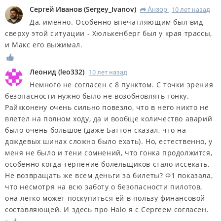
Сергей Иванов
(
Sergey_Ivanov
)
Анзор
10 лет назад
R
Да, именно. Особенно впечатляющим был вид
сверху этой ситуации - Хюлькенберг был у края трассы,
и Макс его выжимал.
Леонид
(
leo332
)
10 лет назад
Немного не согласен с 8 пунктом. С точки зрения
безопасности нужно было не возобновлять гонку.
Райкконену очень сильно повезло, что в него никто не
влетел на полном ходу, да и вообще количество аварий
было очень большое (даже Баттон сказал, что на
дождевых шинах сложно было ехать). Но, естественно, у
меня не было и тени сомнений, что гонка продолжится,
особенно когда терпение болельщиков стало иссекать.
Не возвращать же всем деньги за билеты? Ф1 показала,
что несмотря на всю заботу о безопасности пилотов,
она легко может поскупиться ей в пользу финансовой
составляющей. И здесь про Halo я с Сергеем согласен.