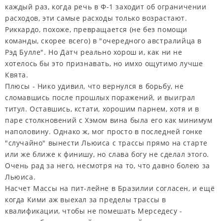
каждый раз, когда речь в Ф-1 заходит об ограничении
расходов, эти самые расходы только возрастают.
Риккардо, похоже, превращается (не без помощи
команды, скорее всего) в "очередного австралийца в
Рэд Булле". Но Датч реально хорош и, как ни не
хотелось бы это признавать, но имхо ощутимо лучше
Квята.
Плюсы - Нико удивил, что вернулся в борьбу, не
сломавшись после прошлых поражений, и выиграл
титул. Оставшись, кстати, хорошим парнем, хотя и в
паре столкновений с Хэмом вина была его как минимум
наполовину. Однако ж, мог просто в последней гонке
"случайно" вынести Льюиса с трассы прямо на старте
или же ближе к финишу, но слава богу не сделал этого.
Очень рад за него, несмотря на то, что давно болею за
Льюиса.
Насчет Массы на пит-лейне в Бразилии согласен, и ещё
когда Кими аж выехал за пределы трассы в
квалификации, чтобы не помешать Мерседесу -