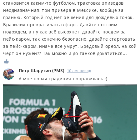
становится каким-то футболом, трактовка эпизодов
неодназначная, три призера в Мексике, вообще за
гранью. Который год нет решения для дождевых гонок,
Бразилия превратилась в фарс. Давйте постоим
подождем, а ну как всё высохнет, давайте поедем за
пейс-каром, так конечно безопасно, давайте стартовать
за пейс-каром, иначе все умрут. Бредовый ореол, на кой
черт он нужен?? Так можно и до танков докатиться...
Петр Шарутин
(
PMS
)
10 лет назад
А мне новая традиция понравилась :)