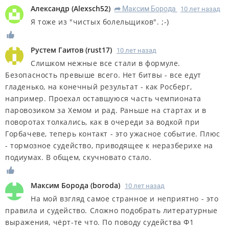
Александр
(
Alexsch52
)
Максим Борода
10 лет назад
R
Я тоже из "чистых болельщиков". ;-)
Рустем Гаитов
(
rust17
)
10 лет назад
Слишком нежные все стали в формуле.
Безопасность превыше всего. Нет битвы - все едут
гладенько, на конечный результат - как Росберг,
например. Проехал оставшуюся часть чемпионата
паровозиком за Хемом и рад. Раньше на стартах и в
поворотах толкались, как в очереди за водкой при
Горбачеве, теперь контакт - это ужасное событие. Плюс
- тормозное судейство, приводящее к неразберихе на
подиумах. В общем, скучновато стало.
Максим Борода
(
boroda
)
10 лет назад
На мой взгляд самое странное и неприятно - это
правила и судейство. Сложно подобрать литературные
выражения, чёрт-те что. По поводу судейства Ф1