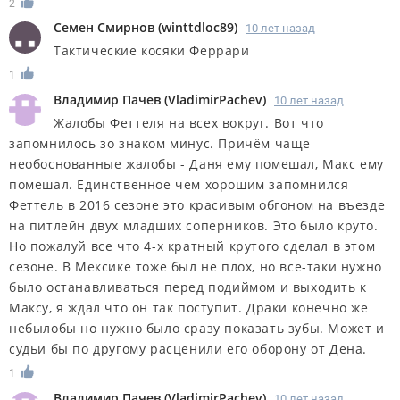
2
Семен Смирнов
(
winttdloc89
)
10 лет назад
Тактические косяки Феррари
1
Владимир Пачев
(
VladimirPachev
)
10 лет назад
Жалобы Феттеля на всех вокруг. Вот что
запомнилось зо знаком минус. Причём чаще
необоснованные жалобы - Даня ему помешал, Макс ему
помешал. Единственное чем хорошим запомнился
Феттель в 2016 сезоне это красивым обгоном на въезде
на питлейн двух младших соперников. Это было круто.
Но пожалуй все что 4-х кратный крутого сделал в этом
сезоне. В Мексике тоже был не плох, но все-таки нужно
было останавливаться перед подиймом и выходить к
Максу, я ждал что он так поступит. Драки конечно же
небылобы но нужно было сразу показать зубы. Может и
судьи бы по другому расценили его оборону от Дена.
1
Владимир Пачев
(
VladimirPachev
)
10 лет назад