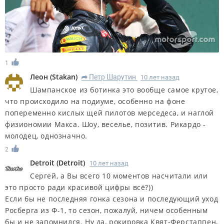
1
Леон
(
Stakan
)
Петр Шарутин
10 лет назад
R
Шампанское из ботинка это вообще самое крутое,
что происходило на подиуме, особенно на фоне
попеременно кислых щей пилотов мерседеса, и наглой
физиономии Макса. Шоу, веселье, позитив. Рикардо -
молодец, однозначно.
2
Detroit
(
Detroit
)
10 лет назад
Сергей, а Вы всего 10 моментов насчитали или
это просто ради красивой цифры всё?))
Если бы не последняя гонка сезона и последующий уход
Росберга из Ф-1, то сезон, пожалуй, ничем особенным
бы и не запомнился. Ну да, рокировка Квят-Ферстаппен,