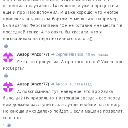
вспомнил, получилось 14 пунктов, и уже в процессе я
еще и про Halo вспомнил. И даже хорошо, что многое
пришлось оставить за бортом. У меня там. например,
был возглас Ферстаппена "Он не оставил мне места!" в
последней гонке. А то опять бы сказали, что я
наговариваю на перспективного пилота))
Анзор
(
Anzor77
)
Сергей Иванов
10 лет назад
R
Я что-то пропустил. А про кого это он? Ужель про
Росберга?
Анзор
(
Anzor77
)
Анзор
10 лет назад
R
А, повспоминал тут, наверное, это про Халка
было, да? Ну правильно, настоящая звезда - все перед
ним должны расступиться, а лучше вообще пасть ниц.
Но юноша имхо далеко пойдёт... если машина позволит,
конечно.
1