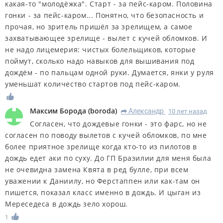
какая-то "молодёжка". Старт - за пейс-каром. Половина
гонки - за пейс-каром... Понятно, что безопасность и
прочая, но зритель пришёл за зрелищем, а самое
захватывающее зрелище - вылет с кучей обломков. И
не надо лицемерия: чистых болельщиков, которые
поймут, сколько надо навыков для вышивания под
дождём - по пальцам одной руки. Думается, янки у руля
уменьшат количество стартов под пейс-каром.
Максим Борода
(
boroda
)
Александр
10 лет назад
R
Согласен, что дождевые гонки - это фарс, но не
согласен по поводу вылетов с кучей обломков, по мне
более приятное зрелище когда кто-то из пилотов в
дождь едет аки по суху. До ГП Бразилии для меня была
не очевидна замена Квята в ред булле, при всем
уважении к Даниилу, но Ферстаппен или как-там он
пишется, показал класс именно в дождь. И цыган из
Мереседеса в дождь зело хорош.
1