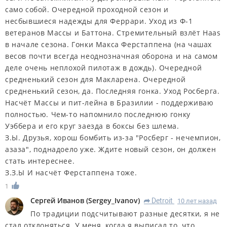
само собой. Очередной проходной сезон и
несбывшиеся надежды для Феррари. Уход из Ф-1
ветеранов Массы и Баттона. Стремительный взлёт Haas
в начале сезона. Гонки Макса Ферстаппена (на чашах
весов почти всегда неоднозначная оборона и на самом
деле очень неплохой пилотаж в дождь). Очередной
средненький сезон для Макларена. Очередной
средненький сезон, да. Последняя гонка. Уход Росберга.
Насчёт Массы и пит-лейна в Бразилии - поддерживаю
полностью. Чем-то напомнило последнюю гонку
Уэббера и его круг заезда в боксы без шлема.
З.Ы. Друзья, хорош бомбить из-за "Росберг - нечемпион,
азаза", поднадоело уже. Ждите новый сезон, он должен
стать интереснее.
З.З.Ы И насчёт Ферстаппена тоже.
1
Сергей Иванов
(
Sergey_Ivanov
)
Detroit
10 лет назад
R
По традиции подсчитывают разные десятки, я не
стал отклоняться. У меня, когда я выписал то, что