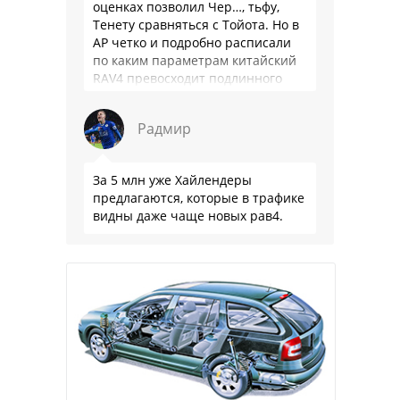
оценках позволил Чер…, тьфу,
Тенету сравняться с Тойота. Но в
АР четко и подробно расписали
по каким параметрам китайский
RAV4 превосходит подлинного
китайца: лучше и комфортнее
подвеска едет ровно и приятно …
Радмир
За 5 млн уже Хайлендеры
предлагаются, которые в трафике
видны даже чаще новых рав4.