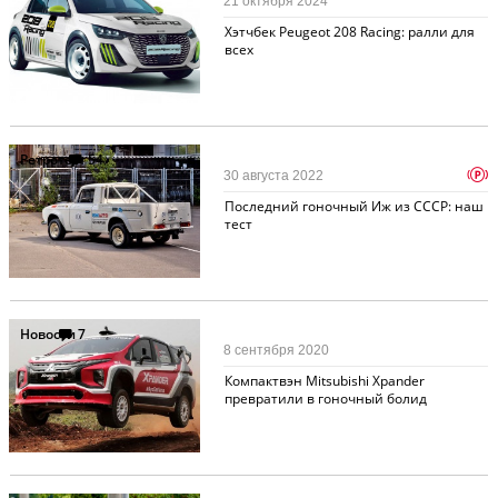
21 октября 2024
Хэтчбек Peugeot 208 Racing: ралли для
всех
Ретротест
54
p
30 августа 2022
Последний гоночный Иж из СССР: наш
тест
Новости
7
8 сентября 2020
Компактвэн Mitsubishi Xpander
превратили в гоночный болид