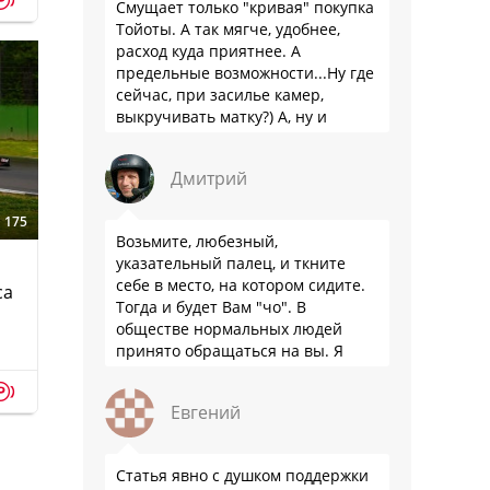
p
Смущает только "кривая" покупка
Тойоты. А так мягче, удобнее,
расход куда приятнее. А
предельные возможности...Ну где
сейчас, при засилье камер,
выкручивать матку?) А, ну и
пресловутую ликвидность тоже не
забываем.
Дмитрий
175
Возьмите, любезный,
указательный палец, и ткните
себе в место, на котором сидите.
са
Тогда и будет Вам "чо". В
обществе нормальных людей
принято обращаться на вы. Я
понятно объясняю?
p
Евгений
Статья явно с душком поддержки