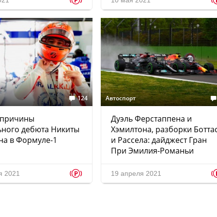
p
021
10 мая 2021
124
Автоспорт
 причины
Дуэль Ферстаппена и
ьного дебюта Никиты
Хэмилтона, разборки Ботта
на в Формуле-1
и Рассела: дайджест Гран
При Эмилия-Романьи
p
я 2021
19 апреля 2021