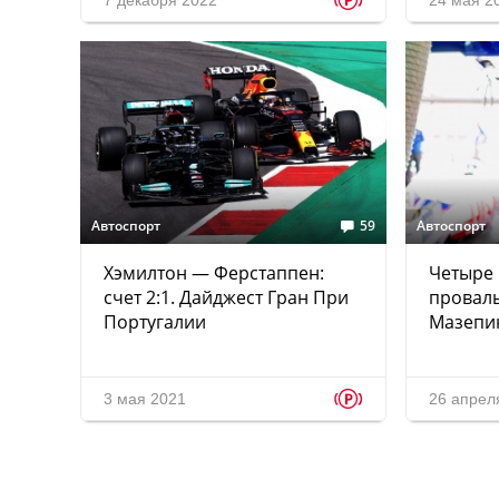
p
7 декабря 2022
24 мая 2
Автоспорт
59
Автоспорт
Хэмилтон — Ферстаппен:
Четыре
счет 2:1. Дайджест Гран При
провал
Португалии
Мазепи
p
3 мая 2021
26 апрел