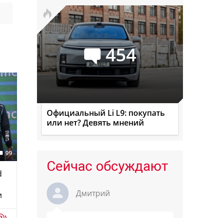
454
Официальный Li L9: покупать
или нет? Девять мнений
99
Сейчас обсуждают
d
Дмитрий
и