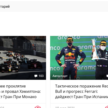
нтарий
103
Автоспорт
ее проклятие
Тактическое поражение Re
 и провал Хэмилтона:
Bull и прогресс Ferrari:
т Гран При Монако
дайджест Гран При Испани