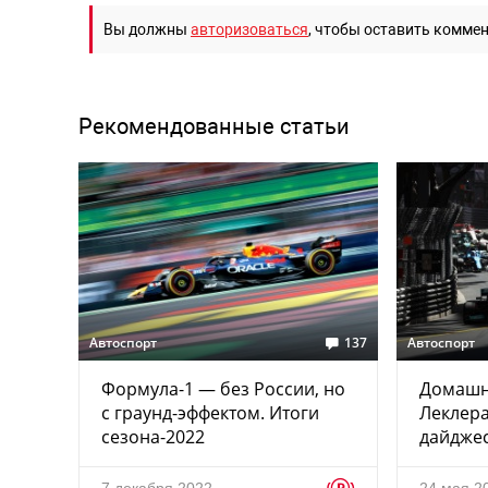
Вы должны
авторизоваться
, чтобы оставить комме
Рекомендованные статьи
Автоспорт
137
Автоспорт
Формула-1 — без России, но
Домашн
с граунд-эффектом. Итоги
Леклера
сезона-2022
дайджес