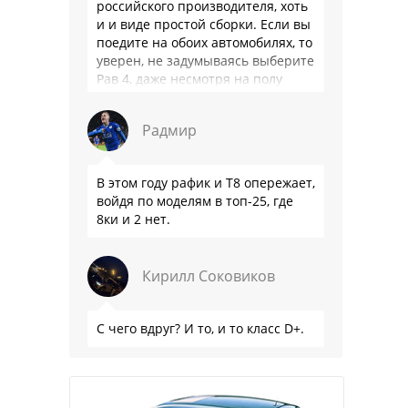
российского производителя, хоть
и и виде простой сборки. Если вы
поедите на обоих автомобилях, то
уверен, не задумываясь выберите
Рав 4, даже несмотря на полу
мертвый мотор. …
Радмир
В этом году рафик и Т8 опережает,
войдя по моделям в топ-25, где
8ки и 2 нет.
Кирилл Соковиков
С чего вдруг? И то, и то класс D+.