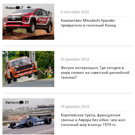
Новости
7
8 сентября 2020
Компактвэн Mitsubishi Xpander
превратили в гоночный болид
Автоспорт
32
30 декабря 2019
Жигули интернэшнл. Где сегодня в
мире гоняют на советской раллийной
технике?
Автоспорт
31
28 декабря 2019
Королевские траты, французские
свиньи и Аврора без юбки: чем жил
гоночный мир в конце 1979-го