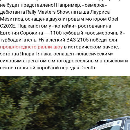
не будет представлено! Например, «семерка»
дебютанта Rally Masters Show, латыша Лауриса
Мезитиса, оснащена двухлитровым мотором Opel
C20XE. Под капотом у «копейки» ростовчанина
Евгения Сорокина — 1100-кубовый «восьмерочный»
турбодвигатель. Ну а легкий ВАЗ-2105 победителя
прошлогоднего ралли-шоу
в историческом зачете,
эстонца Янара Тянака, оснащен «классическим»
силовым агрегатом с многодроссельным впрыском и
секвентальной коробкой передач Drenth.