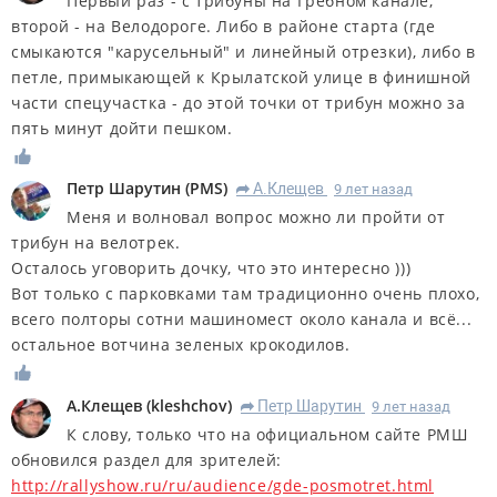
Первый раз - с трибуны на Гребном канале,
второй - на Велодороге. Либо в районе старта (где
смыкаются "карусельный" и линейный отрезки), либо в
петле, примыкающей к Крылатской улице в финишной
части спецучастка - до этой точки от трибун можно за
пять минут дойти пешком.
Петр Шарутин
(
PMS
)
А.Клещев
9 лет назад
R
Меня и волновал вопрос можно ли пройти от
трибун на велотрек.
Осталось уговорить дочку, что это интересно )))
Вот только с парковками там традиционно очень плохо,
всего полторы сотни машиномест около канала и всё...
остальное вотчина зеленых крокодилов.
А.Клещев
(
kleshchov
)
Петр Шарутин
9 лет назад
R
К слову, только что на официальном сайте РМШ
обновился раздел для зрителей:
http://rallyshow.ru/ru/audience/gde-posmotret.html