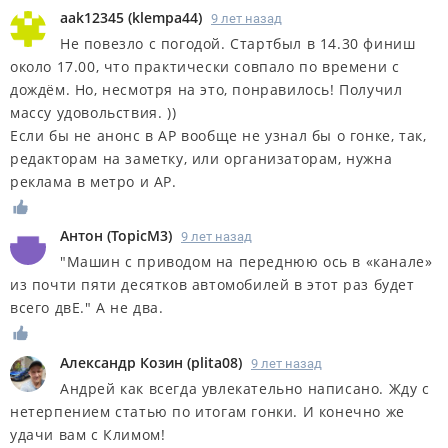
aak12345
(
klempa44
)
9 лет назад
Не повезло с погодой. Стартбыл в 14.30 финиш
около 17.00, что практически совпало по времени с
дождём. Но, несмотря на это, понравилось! Получил
массу удовольствия. ))
Если бы не анонс в АР вообще не узнал бы о гонке, так,
редакторам на заметку, или организаторам, нужна
реклама в метро и АР.
Антон
(
TopicM3
)
9 лет назад
"Машин с приводом на переднюю ось в «канале»
из почти пяти десятков автомобилей в этот раз будет
всего двЕ." А не два.
Александр Козин
(
plita08
)
9 лет назад
Андрей как всегда увлекательно написано. Жду с
нетерпением статью по итогам гонки. И конечно же
удачи вам с Климом!