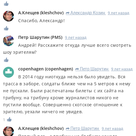
А.Клещев
(
kleshchov
)
Александр Козин
9 лет назад
R
Спасибо, Александр!
Петр Шарутин
(
PMS
)
9 лет назад
Андрей! Расскажите откуда лучше всего смотреть
шоу зрителям?
copenhagen
(
copenhagen
)
Петр Шарутин
9 лет назад
R
В 2014 году ниоткуда нельзя было увидеть. Вся
трасса в заборе, солдаты ближе чем на 5 метров к нему
не пускали. Были распечатаны билеты с их сайта на
трибуну, на трибуну кроме журналистов никого не
пустили вообще. Совершенно скотское отношение к
зрителю, уехали ничего не увидев.
1
А.Клещев
(
kleshchov
)
Петр Шарутин
9 лет назад
R