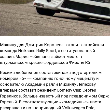
Машину для Дмитрия Королева готовит латвийская
команда Neiksans Rally Sport, а ее титулованный
хозяин, Марис Нейкшанс, займет место в
штурманском кресле фордовской Фиесты R5
Весьма любопытен состав экипажа под стартовым
номером «5» — компанию гоночному меценату и
основателю Академии ралли Михаилу Лепехову
впервые составит резидент Comedy Club Сергей
Гореликов, больше известный под псевдонимом Серж
Горелый. В соответствующие «комедийные» цвета
раскрашен и полноприводный Volkswagen Polo,