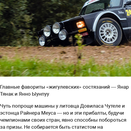
Главные фавориты «жигулевских» состязаний — Янар
Тянак и Янно Ыунпуу
Чуть попроще машины у литовца Довиласа Чутеле и
эстонца Райнера Меуса — но и эти прибалты, будучи
чемпионами своих стран, явно способны побороться
за призы. Не собирается быть статистом на