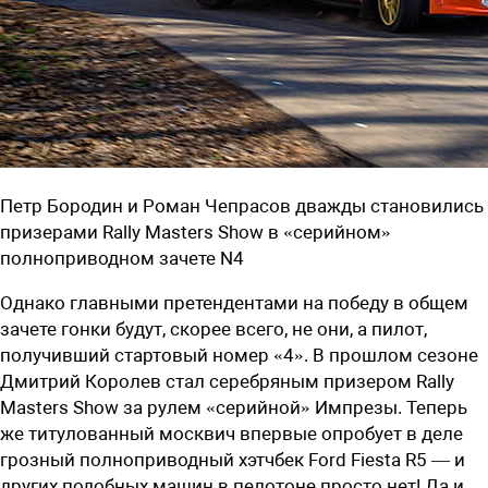
Петр Бородин и Роман Чепрасов дважды становились
призерами Rally Masters Show в «серийном»
полноприводном зачете N4
Однако главными претендентами на победу в общем
зачете гонки будут, скорее всего, не они, а пилот,
получивший стартовый номер «4». В прошлом сезоне
Дмитрий Королев стал серебряным призером Rally
Masters Show за рулем «серийной» Импрезы. Теперь
же титулованный москвич впервые опробует в деле
грозный полноприводный хэтчбек Ford Fiesta R5 — и
других подобных машин в пелотоне просто нет! Да и