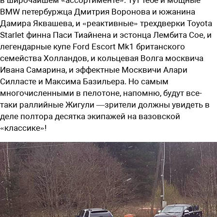
BMW петербуржца Дмитрия Воронова и южанина
Дамира Яквашева, и «реактивные» трехдверки Toyota
Starlet финна Паси Тиайнена и эстонца Лембита Сое, и
легендарные купе Ford Escort Mk1 британского
семейства Холландов, и кольцевая Волга москвича
Ивана Самарина, и эффектные Москвичи Алари
Силласте и Максима Базильера. Но самым
многочисленными в пелотоне, напомню, будут все-
таки раллийные Жигули —зрители должны увидеть в
деле полтора десятка экипажей на вазовской
«классике»!